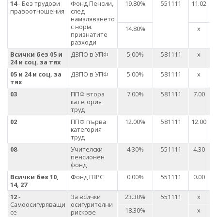
14
- Без трудови
Фонд Пенсии,
19.80%
551111
11.02
правоотношения
след
намаляването
с норм.
14.80%
х
признатите
разходи
Всички без 05 и
ДЗПО в УПФ
5.00%
581111
х
24 и соц. за тях
05 и 24 и соц. за
ДЗПО в УПФ
5.00%
581111
х
тях
03
ППФ втора
7.00%
581111
7.00
категория
труд
02
ППФ първа
12.00%
581111
12.00
категория
труд
08
Учителски
4.30%
551111
4.30
пенсионен
фонд
Всички без
10
,
Фонд ГВРС
0.00%
551111
0.00
14
,
27
12
-
За всички
23.30%
551111
х
2
Самоосигуряващи
осигурителни
18.30%
х
се
рискове