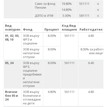
Само за фонд
19.80%
551111
х
1
Пенсии
14.80%
х
ДЗПО в УПФ
5.00%
581111
х
Вид
Код Вид
осигурен
Фонд
Процент
плащане
Работодател
01, 02, 03,
ЗОВ върху
8.00%
561111
4.80
08, 10
ФРЗ и
социални
ЗОВ върху
8.00%
8.00% за работод
неплатени
или лицето
отпуски
05, 24
ЗОВ върху
8.00%
561111
6.40
ФРЗ,
социални
придобивки
и
неплатени
отпуски
Всички
ЗОВ върху
4.80%
561111
4.80
без 05 и
болнични и
24
отглеждане
на дете