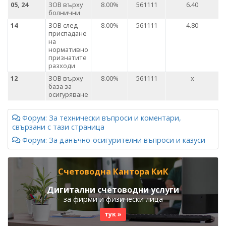
05, 24
ЗОВ върху
8.00%
561111
6.40
болнични
14
ЗОВ след
8.00%
561111
4.80
приспадане
на
нормативно
признатите
разходи
12
ЗОВ върху
8.00%
561111
х
база за
осигуряване
Форум: За технически въпроси и коментари,
свързани с тази страница
Форум: За данъчно-осигурителни въпроси и казуси
Счетоводна Кантора КиК
Дигитални счетоводни услуги
за фирми и физически лица
тук »