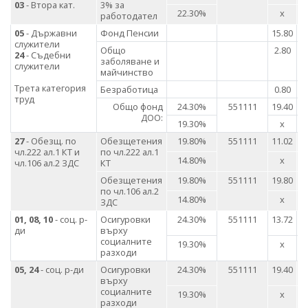
03
- Втора кат.
3% за
22.30%
х
работодател
05
- Държавни
Фонд Пенсии
15.80
служители
Общо
2.80
24
- Съдебни
заболяване и
служители
майчинство
Трета категория
Безработица
0.80
труд
Общо фонд
24.30%
551111
19.40
ДОО:
19.30%
х
27
- Обезщ. по
Обезщетения
19.80%
551111
11.02
чл.222 ал.1 КТ и
по чл.222 ал.1
14.80%
х
чл.106 ал.2 ЗДС
КТ
Обезщетения
19.80%
551111
19.80
по чл.106 ал.2
14.80%
х
ЗДС
01, 08, 10
- соц. р-
Осигуровки
24.30%
551111
13.72
1
ди
върху
социалните
19.30%
х
разходи
05, 24
- соц. р-ди
Осигуровки
24.30%
551111
19.40
върху
социалните
19.30%
х
разходи