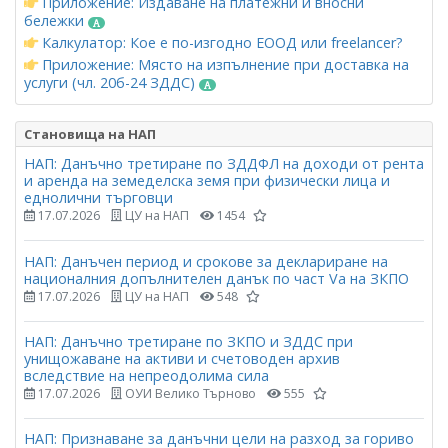
Приложение: Издаване на платежни и вносни
бележки
Калкулатор: Кое е по-изгодно ЕООД или freelancer?
Приложение: Място на изпълнение при доставка на
услуги (чл. 20б-24 ЗДДС)
Становища на НАП
НАП: Данъчно третиране по ЗДДФЛ на доходи от рента
и аренда на земеделска земя при физически лица и
еднолични търговци
17.07.2026
ЦУ на НАП
1454
НАП: Данъчен период и срокове за деклариране на
националния допълнителен данък по част Vа на ЗКПО
17.07.2026
ЦУ на НАП
548
НАП: Данъчно третиране по ЗКПО и ЗДДС при
унищожаване на активи и счетоводен архив
вследствие на непреодолима сила
17.07.2026
ОУИ Велико Търново
555
НАП: Признаване за данъчни цели на разход за гориво