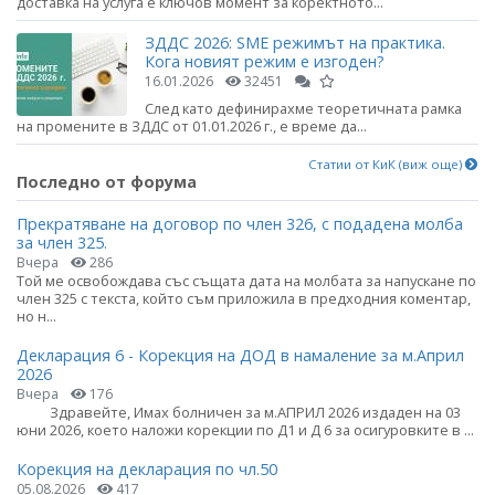
доставка на услуга е ключов момент за коректното...
ЗДДС 2026: SME режимът на практика.
Кога новият режим е изгоден?
16.01.2026
32451
След като дефинирахме теоретичната рамка
на промените в ЗДДС от 01.01.2026 г., е време да...
Статии от КиК (виж още)
Последно от форума
Прекратяване на договор по член 326, с подадена молба
за член 325.
Вчера
286
Той ме освобождава със същата дата на молбата за напускане по
член 325 с текста, който съм приложила в предходния коментар,
но н...
Декларация 6 - Корекция на ДОД в намаление за м.Април
2026
Вчера
176
Здравейте, Имах болничен за м.АПРИЛ 2026 издаден на 03
юни 2026, което наложи корекции по Д1 и Д 6 за осигуровките в ...
Корекция на декларация по чл.50
05.08.2026
417