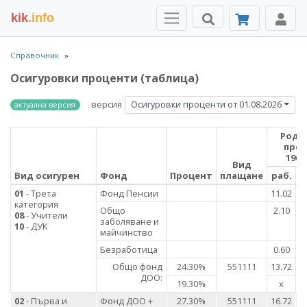
kik
.info
Справочник
Осигуровки проценти (таблица)
версия
Осигуровки проценти от 01.08.2026
актуална версия
Роде
пре
1960
Вид
Вид осигурен
Фонд
Процент
плащане
раб.
с
01
- Трета
Фонд Пенсии
11.02
категория
Общо
2.10
08
- Учители
заболяване и
10
- ДУК
майчинство
Безработица
0.60
Общо фонд
24.30%
551111
13.72
1
ДОО:
19.30%
х
02
- Първа и
Фонд ДОО +
27.30%
551111
16.72
1