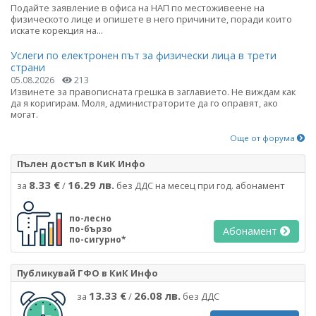
Подайте заявление в офиса на НАП по местоживеене на
физическото лице и опишете в него причините, поради които
искате корекция на...
Услеги по електронен път за физически лица в трети
страни
05.08.2026
213
Извинете за правописната грешка в заглавието. Не виждам как
да я коригирам. Моля, администраторите да го оправят, ако
могат.
Още от форума
Пълен достъп в КиК Инфо
8.33 €
16.29 лв.
за
/
без ДДС на месец при год. абонамент
по-лесно
по-бързо
Абонамент
по-сигурно*
Публикувай ГФО в КиК Инфо
13.33 €
26.08 лв.
за
/
без ДДС