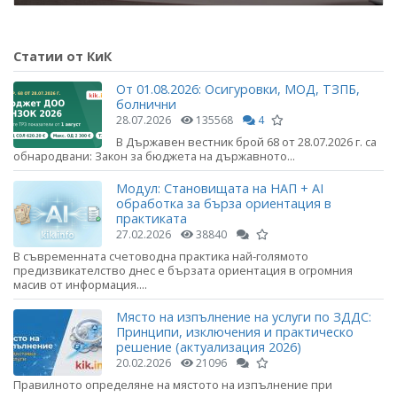
Статии от КиК
От 01.08.2026: Осигуровки, МОД, ТЗПБ,
болнични
28.07.2026
135568
4
В Държавен вестник брой 68 от 28.07.2026 г. са
обнародвани: Закон за бюджета на държавното...
Модул: Становищата на НАП + AI
обработка за бърза ориентация в
практиката
27.02.2026
38840
В съвременната счетоводна практика най-голямото
предизвикателство днес е бързата ориентация в огромния
масив от информация....
Място на изпълнение на услуги по ЗДДС:
Принципи, изключения и практическо
решение (актуализация 2026)
20.02.2026
21096
Правилното определяне на мястото на изпълнение при