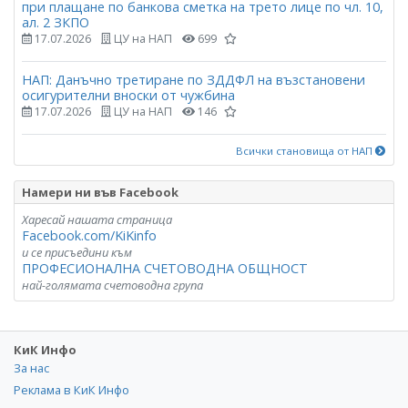
при плащане по банкова сметка на трето лице по чл. 10,
ал. 2 ЗКПО
17.07.2026
ЦУ на НАП
699
НАП: Данъчно третиране по ЗДДФЛ на възстановени
осигурителни вноски от чужбина
17.07.2026
ЦУ на НАП
146
Всички становища от НАП
Намери ни във Facebook
Харесай нашата страница
Facebook.com/KiKinfo
и се присъедини към
ПРОФЕСИОНАЛНА СЧЕТОВОДНА ОБЩНОСТ
най-голямата счетоводна група
КиК Инфо
За нас
Реклама в КиК Инфо