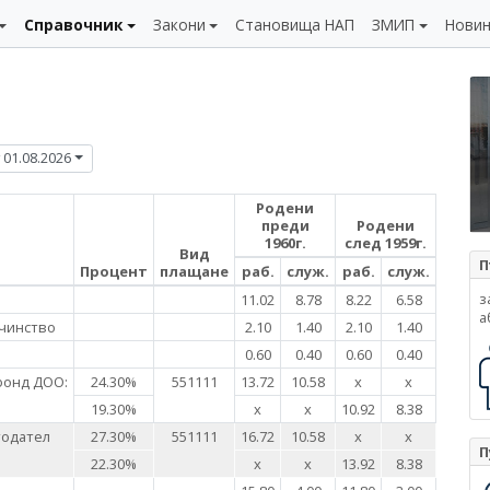
Справочник
Закони
Становища НАП
ЗМИП
Нови
01.08.2026
Родени
преди
Родени
1960г.
след 1959г.
Вид
П
Процент
плащане
раб.
служ.
раб.
служ.
з
11.02
8.78
8.22
6.58
а
чинство
2.10
1.40
2.10
1.40
0.60
0.40
0.60
0.40
фонд ДОО:
24.30%
551111
13.72
10.58
х
х
19.30%
х
х
10.92
8.38
тодател
27.30%
551111
16.72
10.58
х
х
П
22.30%
х
х
13.92
8.38