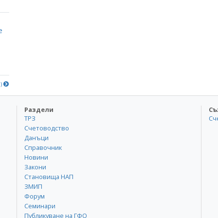
е
е)
Раздели
Съ
ТРЗ
Сч
Счетоводство
Данъци
Справочник
Новини
Закони
Становища НАП
ЗМИП
Форум
Семинари
Публикуване на ГФО