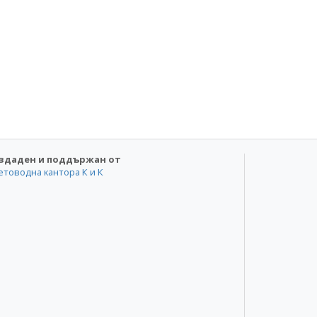
здаден и поддържан от
етоводна кантора К и К