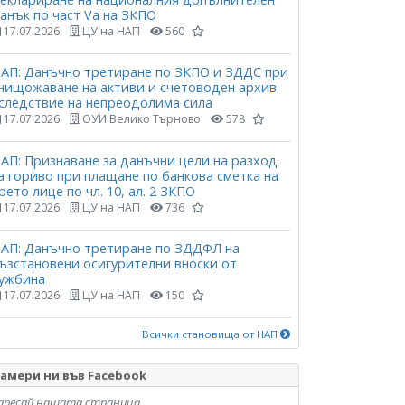
анък по част Vа на ЗКПО
17.07.2026
ЦУ на НАП
560
АП: Данъчно третиране по ЗКПО и ЗДДС при
нищожаване на активи и счетоводен архив
следствие на непреодолима сила
17.07.2026
ОУИ Велико Търново
578
АП: Признаване за данъчни цели на разход
а гориво при плащане по банкова сметка на
рето лице по чл. 10, ал. 2 ЗКПО
17.07.2026
ЦУ на НАП
736
АП: Данъчно третиране по ЗДДФЛ на
ъзстановени осигурителни вноски от
ужбина
17.07.2026
ЦУ на НАП
150
Всички становища от НАП
амери ни във Facebook
аресай нашата страница