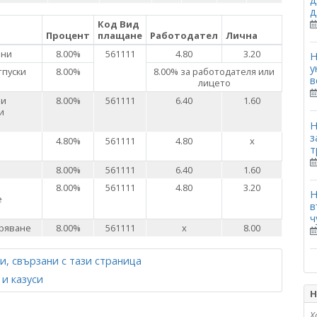
д
Код Вид
Процент
плащане
Работодател
Лична
лни
8.00%
561111
4.80
3.20
Н
у
тпуски
8.00%
8.00% за работодателя или
в
лицето
ни
8.00%
561111
6.40
1.60
и
Н
з
4.80%
561111
4.80
х
т
8.00%
561111
6.40
1.60
8.00%
561111
4.80
3.20
Н
е
в
ч
уряване
8.00%
561111
х
8.00
и, свързани с тази страница
и казуси
Н
Х