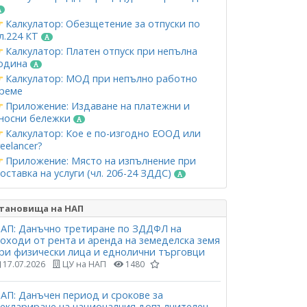
Калкулатор: Обезщетение за отпуски по
л.224 КТ
Калкулатор: Платен отпуск при непълна
одина
Калкулатор: МОД при непълно работно
реме
Приложение: Издаване на платежни и
носни бележки
Калкулатор: Кое е по-изгодно ЕООД или
reelancer?
Приложение: Място на изпълнение при
оставка на услуги (чл. 20б-24 ЗДДС)
тановища на НАП
АП: Данъчно третиране по ЗДДФЛ на
оходи от рента и аренда на земеделска земя
ри физически лица и еднолични търговци
17.07.2026
ЦУ на НАП
1480
АП: Данъчен период и срокове за
еклариране на националния допълнителен