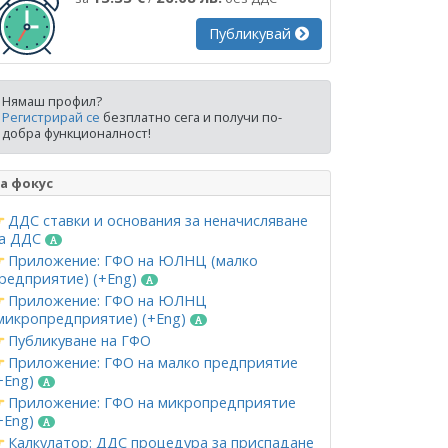
Публикувай
Нямаш профил?
Регистрирай се
безплатно сега и получи по-
добра функционалност!
а фокус
ДДС ставки и основания за неначисляване
а ДДС
Приложение: ГФО на ЮЛНЦ (малко
редприятие) (+Eng)
Приложение: ГФО на ЮЛНЦ
микропредприятие) (+Eng)
Публикуване на ГФО
Приложение: ГФО на малко предприятие
+Eng)
Приложение: ГФО на микропредприятие
+Eng)
Калкулатор: ДДС процедура за приспадане