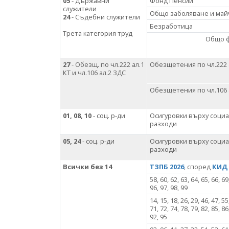
05
- Държавни
Фонд Пенсии
служители
Общо заболяване и май
24
- Съдебни служители
Безработица
Трета категория труд
Общо 
27
- Обезщ. по чл.222 ал.1
Обезщетения по чл.222 
КТ и чл.106 ал.2 ЗДС
Обезщетения по чл.106 
01, 08, 10
- соц. р-ди
Осигуровки върху соци
разходи
05, 24
- соц. р-ди
Осигуровки върху соци
разходи
Всички без 14
ТЗПБ 2026
, според
КИД 
58, 60, 62, 63, 64, 65, 66, 69
96, 97, 98, 99
14, 15, 18, 26, 29, 46, 47, 55
71, 72, 74, 78, 79, 82, 85, 86
92, 95