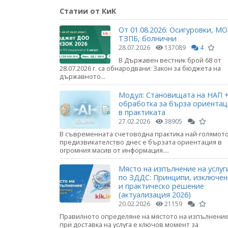
Статии от КиК
От 01.08.2026: Осигуровки, МО
ТЗПБ, болнични
28.07.2026
137089
4
В Държавен вестник брой 68 от
28.07.2026 г. са обнародвани: Закон за бюджета на
държавното...
Модул: Становищата на НАП +
обработка за бърза ориента
в практиката
27.02.2026
38905
В съвременната счетоводна практика най-голямот
предизвикателство днес е бързата ориентация в
огромния масив от информация....
Място на изпълнение на услуг
по ЗДДС: Принципи, изключе
и практическо решение
(актуализация 2026)
20.02.2026
21159
Правилното определяне на мястото на изпълнени
при доставка на услуга е ключов момент за