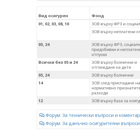
Вид осигурен
Фонд
01, 02, 03, 08, 10
ЗОВ върху ФРЗ и социа
ЗОВ върху неплатени о
05, 24
ЗОВ върху ФРЗ, социал
придобивки и неплатен
отпуски
Всички без 05 и 24
ЗОВ върху болнични и
отглеждане на дете
05, 24
ЗОВ върху болнични
14
ЗОВ след приспадане на
нормативно признатит
разходи
12
ЗОВ върху база за осиг
Форум: За технически въпроси и коментар
Форум: За данъчно-осигурителни въпроси 