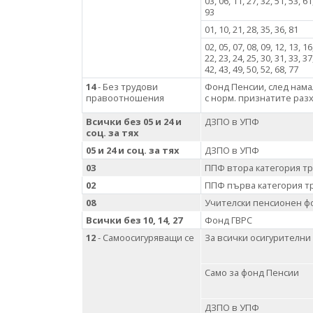
03, 06, 11, 27, 32, 51, 53, 61
93
01, 10, 21, 28, 35, 36, 81
02, 05, 07, 08, 09, 12, 13, 16
22, 23, 24, 25, 30, 31, 33, 37
42, 43, 49, 50, 52, 68, 77
14
- Без трудови
Фонд Пенсии, след нам
правоотношения
с норм. признатите раз
Всички без 05 и 24 и
ДЗПО в УПФ
соц. за тях
05 и 24 и соц. за тях
ДЗПО в УПФ
03
ППФ втора категория тр
02
ППФ първа категория т
08
Учителски пенсионен ф
Всички без
10
,
14
,
27
Фонд ГВРС
12
- Самоосигуряващи се
За всички осигурителни
Само за фонд Пенсии
ДЗПО в УПФ