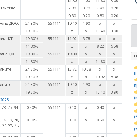
15.80
4.00
11.80
3.00
чинство
2.80
0.70
2.80
0.70
0.80
0.20
0.80
0.20
фонд ДОО:
24.30%
551111
19.40
4.90
х
х
19.30%
х
х
15.40
3.90
ал.1 КТ
19.80%
551111
11.02
8.78
х
х
14.80%
х
х
8.22
6.58
ал.2 ЗДС
19.80%
551111
19.80
х
х
х
Н
14.80%
х
х
14.80
х
алните
24.30%
551111
13.72
10.58
х
х
н
19.30%
х
х
10.92
8.38
алните
24.30%
551111
19.40
4.90
х
х
п
19.30%
х
х
15.40
3.90
(
2025
, 73, 75, 94,
0.40%
551111
0.40
х
0.40
х
(
, 56, 59, 70,
0.50%
0.50
х
0.50
х
, 87, 88, 91,
(