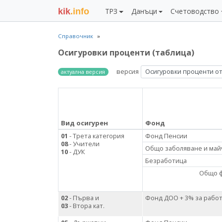
kik
.info
ТРЗ
Данъци
Счетоводство
Справочник
Осигуровки проценти (таблица)
версия
Осигуровки проценти от 
актуална версия
Вид осигурен
Фонд
01
- Трета категория
Фонд Пенсии
08
- Учители
Общо заболяване и май
10
- ДУК
Безработица
Общо 
02
- Първа и
Фонд ДОО + 3% за рабо
03
- Втора кат.