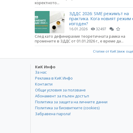
коректното...
ЗДДС 2026: SME режимът на
практика. Кога новият режим 
изгоден?
16.01.2026
32497
След като дефинирахме теоретичната рамка на
промените в ЗДДС от 01.01.2026 г., е време да...
Статии от КиК (виж ощ
КиК Инфо
За нас
Реклама в КиК Инфо
Контакти
Общи условия за ползване
Абонамент за пълен достъп
Политика за защита на личните данни
Политика за бисквитките (cookies)
Забравена парола!