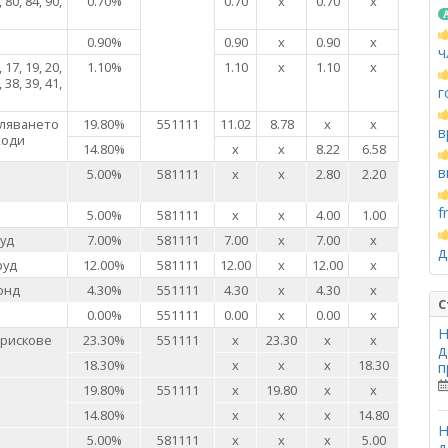
, 80, 84, 90,
0.70%
0.70
х
0.70
х
0.90%
0.90
х
0.90
х
ч
, 17, 19, 20,
1.10%
1.10
х
1.10
х
, 38, 39, 41,
г
аляването
19.80%
551111
11.02
8.78
х
х
в
ходи
14.80%
х
х
8.22
6.58
в
5.00%
581111
х
х
2.80
2.20
f
5.00%
581111
х
х
4.00
1.00
уд
7.00%
581111
7.00
х
7.00
х
д
руд
12.00%
581111
12.00
х
12.00
х
онд
4.30%
551111
4.30
х
4.30
х
С
0.00%
551111
0.00
х
0.00
х
Н
 рискове
23.30%
551111
х
23.30
х
х
д
18.30%
х
х
х
18.30
п
19.80%
551111
х
19.80
х
х
14.80%
х
х
х
14.80
Н
5.00%
581111
х
х
х
5.00
д