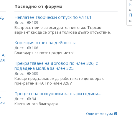
F
Последно от форума
и
П
Д,
Неплатен творчески отпуск по чл.161
н
Днес
109
Въпросът ми е за осигурителния стаж. Търсим
вариант как да се отрази толкова дълго отсъствие.
Корекция отчет за дейността
Днес
106
Благодаря за потвърждението!
 AI
ция
Прекратяване на договор по член 326, с
подадена молба за член 325.
Днес
583
о
Как ще продължавам да работя като договора е
прекратен в НАП по член 326 ?
Процент на осигуровки за стари години....
и
Днес
94
ния
Kiarra, много благодаря!
Още от форума
е