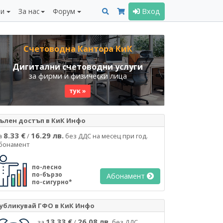
ни
За нас
Форум
Вход
Счетоводна Кантора КиК
Дигитални счетоводни услуги
за фирми и физически лица
тук »
ълен достъп в КиК Инфо
8.33 €
16.29 лв.
а
/
без ДДС на месец при год.
бонамент
по-лесно
по-бързо
Абонамент
по-сигурно*
убликувай ГФО в КиК Инфо
13.33 €
26.08 лв.
за
/
без ДДС