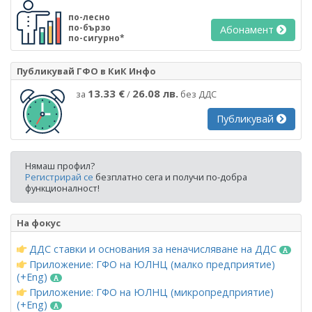
по-лесно
по-бързо
Абонамент
по-сигурно*
Публикувай ГФО в КиК Инфо
13.33 €
26.08 лв.
за
/
без ДДС
Публикувай
Нямаш профил?
Регистрирай се
безплатно сега и получи по-добра
функционалност!
На фокус
ДДС ставки и основания за неначисляване на ДДС
Приложение: ГФО на ЮЛНЦ (малко предприятие)
(+Eng)
Приложение: ГФО на ЮЛНЦ (микропредприятие)
(+Eng)