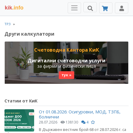
kik
.info
ТРЗ
Други калкулатори
Счетоводна Кантора КиК
Дигитални счетоводни услуги
за фирми и физически лица
тук »
Статии от КиК
От 01.08.2026: Осигуровки, МОД, ТЗПБ,
болнични
28.07.2026
138130
4
В Държавен вестник брой 68 от 28.07.2026 г. са