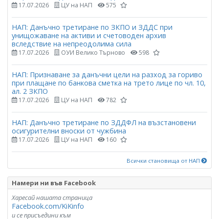
17.07.2026
ЦУ на НАП
575
НАП: Данъчно третиране по ЗКПО и ЗДДС при
унищожаване на активи и счетоводен архив
вследствие на непреодолима сила
17.07.2026
ОУИ Велико Търново
598
НАП: Признаване за данъчни цели на разход за гориво
при плащане по банкова сметка на трето лице по чл. 10,
ал. 2 ЗКПО
17.07.2026
ЦУ на НАП
782
НАП: Данъчно третиране по ЗДДФЛ на възстановени
осигурителни вноски от чужбина
17.07.2026
ЦУ на НАП
160
Всички становища от НАП
Намери ни във Facebook
Харесай нашата страница
Facebook.com/KiKinfo
и се присъедини към