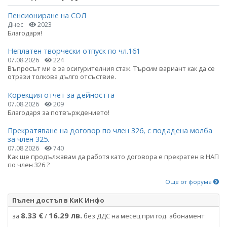
Пенсиониране на СОЛ
Днес
2023
Благодаря!
Неплатен творчески отпуск по чл.161
07.08.2026
224
Въпросът ми е за осигурителния стаж. Търсим вариант как да се
отрази толкова дълго отсъствие.
Корекция отчет за дейността
07.08.2026
209
Благодаря за потвърждението!
Прекратяване на договор по член 326, с подадена молба
за член 325.
07.08.2026
740
Как ще продължавам да работя като договора е прекратен в НАП
по член 326 ?
Още от форума
Пълен достъп в КиК Инфо
8.33 €
16.29 лв.
за
/
без ДДС на месец при год. абонамент