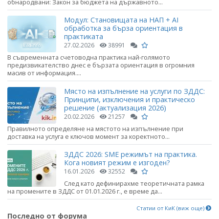
обнародвани: Закон за бюджета на държавното...
Модул: Становищата на НАП + AI
обработка за бърза ориентация в
практиката
27.02.2026
38991
В съвременната счетоводна практика най-голямото
предизвикателство днес е бързата ориентация в огромния
масив от информация....
Място на изпълнение на услуги по ЗДДС:
Принципи, изключения и практическо
решение (актуализация 2026)
20.02.2026
21257
Правилното определяне на мястото на изпълнение при
доставка на услуга е ключов момент за коректното...
ЗДДС 2026: SME режимът на практика.
Кога новият режим е изгоден?
16.01.2026
32552
След като дефинирахме теоретичната рамка
на промените в ЗДДС от 01.01.2026 г., е време да...
Статии от КиК (виж още)
Последно от форума