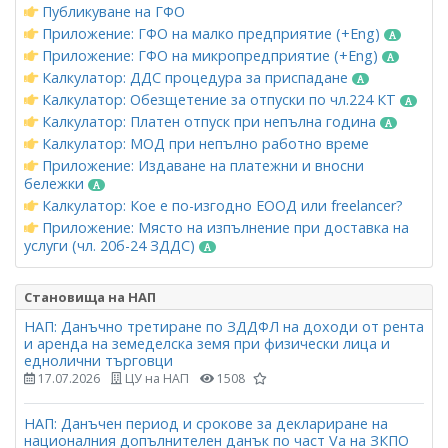
Публикуване на ГФО
Приложение: ГФО на малко предприятие (+Eng)
Приложение: ГФО на микропредприятие (+Eng)
Калкулатор: ДДС процедура за приспадане
Калкулатор: Обезщетение за отпуски по чл.224 КТ
Калкулатор: Платен отпуск при непълна година
Калкулатор: МОД при непълно работно време
Приложение: Издаване на платежни и вносни
бележки
Калкулатор: Кое е по-изгодно ЕООД или freelancer?
Приложение: Място на изпълнение при доставка на
услуги (чл. 20б-24 ЗДДС)
Становища на НАП
НАП: Данъчно третиране по ЗДДФЛ на доходи от рента
и аренда на земеделска земя при физически лица и
еднолични търговци
17.07.2026
ЦУ на НАП
1508
НАП: Данъчен период и срокове за деклариране на
националния допълнителен данък по част Vа на ЗКПО