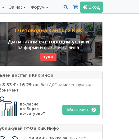
и
За нас
Форум
Вход
Счетоводна Кантора КиК
Дигитални счетоводни услуги
за фирми и физически лица
тук »
ълен достъп в КиК Инфо
8.33 €
16.29 лв.
а
/
без ДДС на месец при год.
бонамент
по-лесно
по-бързо
Абонамент
по-сигурно*
убликувай ГФО в КиК Инфо
13.33 €
26.08 лв.
за
/
без ДДС