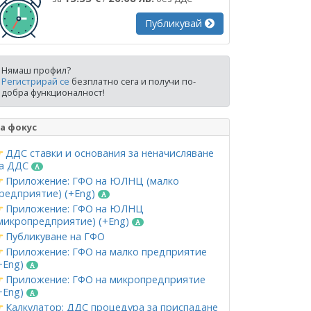
Публикувай
Нямаш профил?
Регистрирай се
безплатно сега и получи по-
добра функционалност!
а фокус
ДДС ставки и основания за неначисляване
а ДДС
Приложение: ГФО на ЮЛНЦ (малко
редприятие) (+Eng)
Приложение: ГФО на ЮЛНЦ
микропредприятие) (+Eng)
Публикуване на ГФО
Приложение: ГФО на малко предприятие
+Eng)
Приложение: ГФО на микропредприятие
+Eng)
Калкулатор: ДДС процедура за приспадане