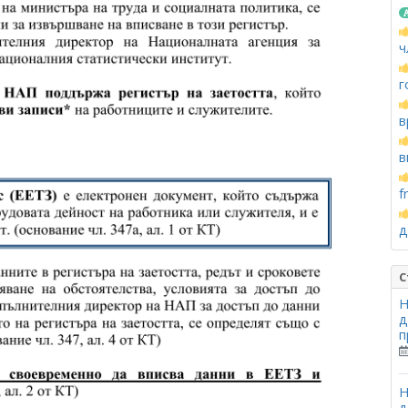
ч
г
в
в
f
д
С
Н
д
п
Н
д