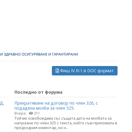
Фиш IV.III.1 в DOC формат
Последно от форума
Д,
Прекратяване на договор по член 326, с
подадена молба за член 325.
Вчера
311
Той ме освобождава със същата дата на молбата за
напускане по член 325 с текста, който съм приложила в
предходния коментар, но н...