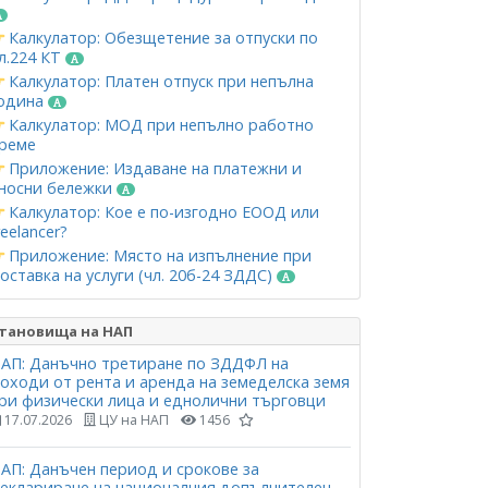
Калкулатор: Обезщетение за отпуски по
л.224 КТ
Калкулатор: Платен отпуск при непълна
одина
Калкулатор: МОД при непълно работно
реме
Приложение: Издаване на платежни и
носни бележки
Калкулатор: Кое е по-изгодно ЕООД или
reelancer?
Приложение: Място на изпълнение при
оставка на услуги (чл. 20б-24 ЗДДС)
тановища на НАП
АП: Данъчно третиране по ЗДДФЛ на
оходи от рента и аренда на земеделска земя
ри физически лица и еднолични търговци
17.07.2026
ЦУ на НАП
1456
АП: Данъчен период и срокове за
еклариране на националния допълнителен