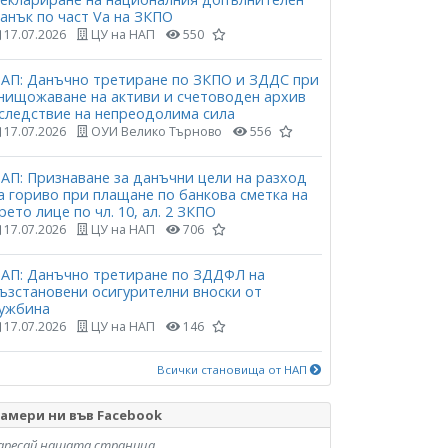
анък по част Vа на ЗКПО
17.07.2026
ЦУ на НАП
550
АП: Данъчно третиране по ЗКПО и ЗДДС при
нищожаване на активи и счетоводен архив
следствие на непреодолима сила
17.07.2026
ОУИ Велико Търново
556
АП: Признаване за данъчни цели на разход
а гориво при плащане по банкова сметка на
рето лице по чл. 10, ал. 2 ЗКПО
17.07.2026
ЦУ на НАП
706
АП: Данъчно третиране по ЗДДФЛ на
ъзстановени осигурителни вноски от
ужбина
17.07.2026
ЦУ на НАП
146
Всички становища от НАП
амери ни във Facebook
аресай нашата страница