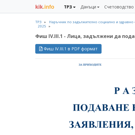
kik
.info
ТРЗ
Данъци
Счетоводство
ТРЗ
Наръчник по задължително социално и здравно 
2025
Фиш IV.III.1 - Лица, задължени да под
Фиш IV.III.1 в PDF формат