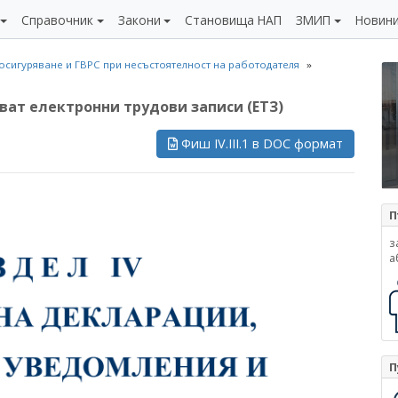
Справочник
Закони
Становища НАП
ЗМИП
Новин
осигуряване и ГВРС при несъстоятелност на работодателя
ават електронни трудови записи (ЕТЗ)
Фиш IV.III.1 в DOC формат
П
з
а
П