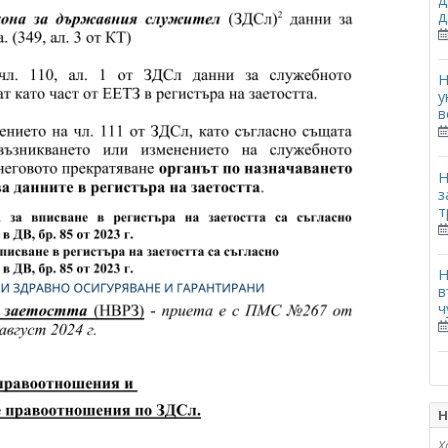
д
Н
у
в
Н
з
т
Н
в
ч
Н
Х