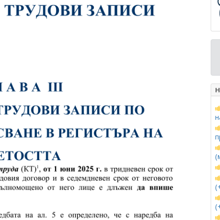
Н
н
п
(
(
(