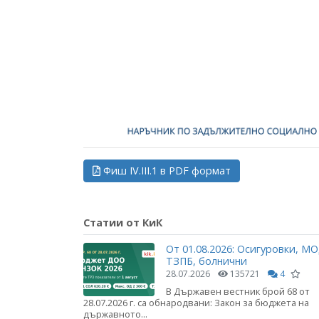
Фиш IV.III.1 в PDF формат
Статии от КиК
От 01.08.2026: Осигуровки, МО
ТЗПБ, болнични
28.07.2026
135721
4
В Държавен вестник брой 68 от
28.07.2026 г. са обнародвани: Закон за бюджета на
държавното...