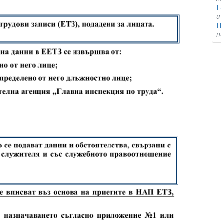
F
и
П
н