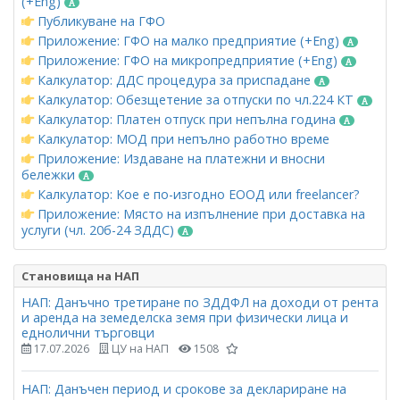
(+Eng)
Публикуване на ГФО
Приложение: ГФО на малко предприятие (+Eng)
Приложение: ГФО на микропредприятие (+Eng)
Калкулатор: ДДС процедура за приспадане
Калкулатор: Обезщетение за отпуски по чл.224 КТ
Калкулатор: Платен отпуск при непълна година
Калкулатор: МОД при непълно работно време
Приложение: Издаване на платежни и вносни
бележки
Калкулатор: Кое е по-изгодно ЕООД или freelancer?
Приложение: Място на изпълнение при доставка на
услуги (чл. 20б-24 ЗДДС)
Становища на НАП
НАП: Данъчно третиране по ЗДДФЛ на доходи от рента
и аренда на земеделска земя при физически лица и
еднолични търговци
17.07.2026
ЦУ на НАП
1508
НАП: Данъчен период и срокове за деклариране на