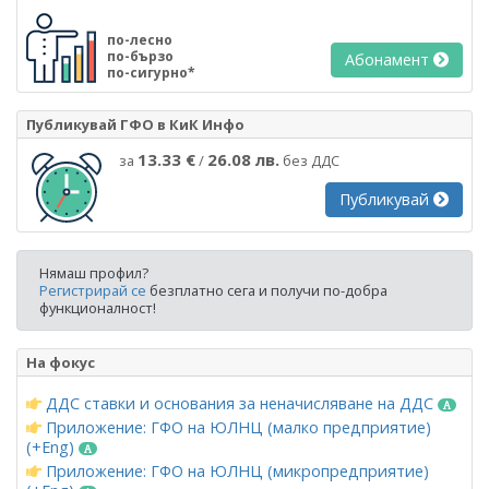
по-лесно
по-бързо
Абонамент
по-сигурно*
Публикувай ГФО в КиК Инфо
13.33 €
26.08 лв.
за
/
без ДДС
Публикувай
Нямаш профил?
Регистрирай се
безплатно сега и получи по-добра
функционалност!
На фокус
ДДС ставки и основания за неначисляване на ДДС
Приложение: ГФО на ЮЛНЦ (малко предприятие)
(+Eng)
Приложение: ГФО на ЮЛНЦ (микропредприятие)