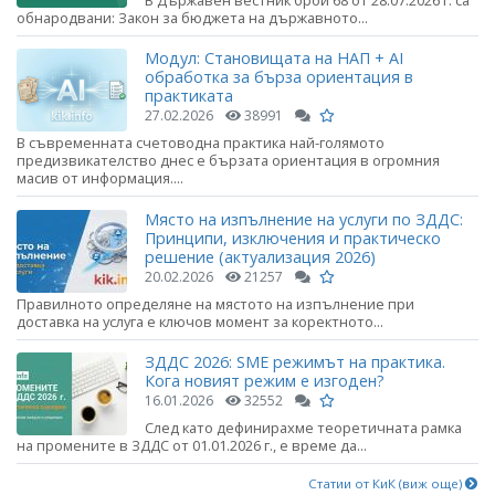
В Държавен вестник брой 68 от 28.07.2026 г. са
обнародвани: Закон за бюджета на държавното...
Модул: Становищата на НАП + AI
обработка за бърза ориентация в
практиката
27.02.2026
38991
В съвременната счетоводна практика най-голямото
предизвикателство днес е бързата ориентация в огромния
масив от информация....
Място на изпълнение на услуги по ЗДДС:
Принципи, изключения и практическо
решение (актуализация 2026)
20.02.2026
21257
Правилното определяне на мястото на изпълнение при
доставка на услуга е ключов момент за коректното...
ЗДДС 2026: SME режимът на практика.
Кога новият режим е изгоден?
16.01.2026
32552
След като дефинирахме теоретичната рамка
на промените в ЗДДС от 01.01.2026 г., е време да...
Статии от КиК (виж още)