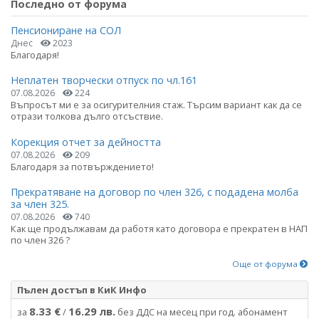
Последно от форума
Пенсиониране на СОЛ
Днес
2023
Благодаря!
Неплатен творчески отпуск по чл.161
07.08.2026
224
Въпросът ми е за осигурителния стаж. Търсим вариант как да се
отрази толкова дълго отсъствие.
Корекция отчет за дейността
07.08.2026
209
Благодаря за потвърждението!
Прекратяване на договор по член 326, с подадена молба
за член 325.
07.08.2026
740
Как ще продължавам да работя като договора е прекратен в НАП
по член 326 ?
Още от форума
Пълен достъп в КиК Инфо
8.33 €
16.29 лв.
за
/
без ДДС на месец при год. абонамент