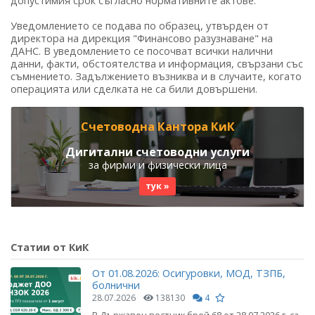
допустимия срок съгласно нормативните актове.
Уведомлението се подава по образец, утвърден от
директора на дирекция "Финансово разузнаване" на
ДАНС. В уведомлението се посочват всички налични
данни, факти, обстоятелства и информация, свързани със
съмнението. Задължението възниква и в случаите, когато
операцията или сделката не са били довършени.
Счетоводна Кантора КиК
Дигитални счетоводни услуги
за фирми и физически лица
тук »
Статии от КиК
От 01.08.2026: Осигуровки, МОД, ТЗПБ,
болнични
28.07.2026
138130
4