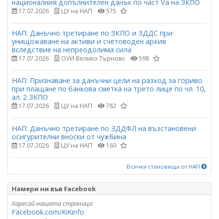
националния допълнителен данък по част Vа на ЗКПО
17.07.2026
ЦУ на НАП
575
НАП: Данъчно третиране по ЗКПО и ЗДДС при
унищожаване на активи и счетоводен архив
вследствие на непреодолима сила
17.07.2026
ОУИ Велико Търново
598
НАП: Признаване за данъчни цели на разход за гориво
при плащане по банкова сметка на трето лице по чл. 10,
ал. 2 ЗКПО
17.07.2026
ЦУ на НАП
782
НАП: Данъчно третиране по ЗДДФЛ на възстановени
осигурителни вноски от чужбина
17.07.2026
ЦУ на НАП
160
Всички становища от НАП
Намери ни във Facebook
Харесай нашата страница
Facebook.com/KiKinfo