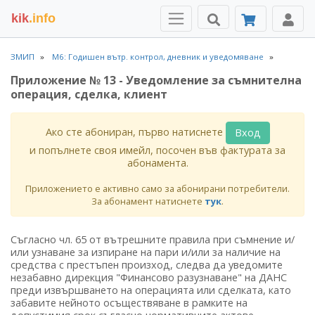
kik
.info
ЗМИП
М6: Годишен вътр. контрол, дневник и уведомяване
Приложение № 13 - Уведомление за съмнителна
операция, сделка, клиент
Ако сте абониран, първо натиснете
Вход
и попълнете своя имейл, посочен във фактурата за
абонамента.
Приложението е активно само за абонирани потребители.
За абонамент натиснете
тук
.
Съгласно чл. 65 от вътрешните правила при съмнение и/
или узнаване за изпиране на пари и/или за наличие на
средства с престъпен произход, следва да уведомите
незабавно дирекция "Финансово разузнаване" на ДАНС
преди извършването на операцията или сделката, като
забавите нейното осъществяване в рамките на