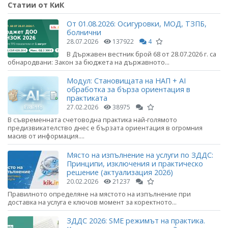
Статии от КиК
От 01.08.2026: Осигуровки, МОД, ТЗПБ,
болнични
28.07.2026
137922
4
В Държавен вестник брой 68 от 28.07.2026 г. са
обнародвани: Закон за бюджета на държавното...
Модул: Становищата на НАП + AI
обработка за бърза ориентация в
практиката
27.02.2026
38975
В съвременната счетоводна практика най-голямото
предизвикателство днес е бързата ориентация в огромния
масив от информация....
Място на изпълнение на услуги по ЗДДС:
Принципи, изключения и практическо
решение (актуализация 2026)
20.02.2026
21237
Правилното определяне на мястото на изпълнение при
доставка на услуга е ключов момент за коректното...
ЗДДС 2026: SME режимът на практика.