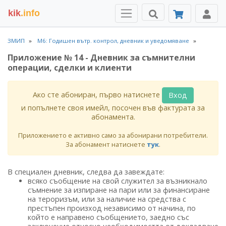
kik
.info
ЗМИП
М6: Годишен вътр. контрол, дневник и уведомяване
Приложение № 14 - Дневник за съмнителни
операции, сделки и клиенти
Ако сте абониран, първо натиснете
Вход
и попълнете своя имейл, посочен във фактурата за
абонамента.
Приложението е активно само за абонирани потребители.
За абонамент натиснете
тук
.
В специален дневник, следва да завеждате:
всяко съобщение на свой служител за възникнало
съмнение за изпиране на пари или за финансиране
на тероризъм, или за наличие на средства с
престъпен произход независимо от начина, по
който е направено съобщението, заедно със