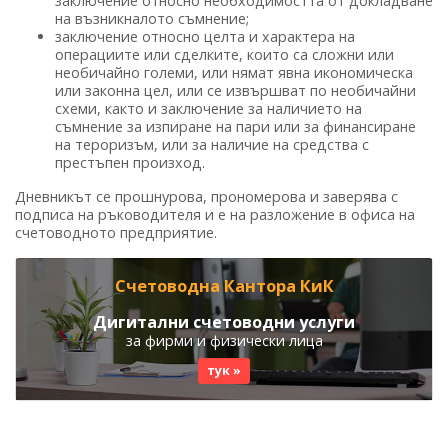
заключение относно необходимостта от докладване
на възникналото съмнение;
заключение относно целта и характера на
операциите или сделките, които са сложни или
необичайно големи, или нямат явна икономическа
или законна цел, или се извършват по необичайни
схеми, както и заключение за наличието на
съмнение за изпиране на пари или за финансиране
на тероризъм, или за наличие на средства с
престъпен произход.
Дневникът се прошнурова, прономерова и заверява с
подписа на ръководителя и е на разложение в офиса на
счетоводното предприятие.
Счетоводна Кантора КиК
Дигитални счетоводни услуги
за фирми и физически лица
тук »