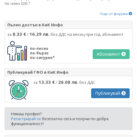
по член 326 ?
Още от форума
Пълен достъп в КиК Инфо
8.33 €
16.29 лв.
за
/
без ДДС на месец при год. абонамент
по-лесно
по-бързо
Абонамент
по-сигурно*
Публикувай ГФО в КиК Инфо
13.33 €
26.08 лв.
за
/
без ДДС
Публикувай
Нямаш профил?
Регистрирай се
безплатно сега и получи по-добра
функционалност!