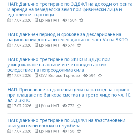
НАП: Данъчно третиране по ЗДДФЛ на доходи от рента
и аренда на земеделска земя при физически лица и
еднолични търговци
17.07.2026
ЦУ на НАП
1504
НАП: Данъчен период и срокове за деклариране на
националния допълнителен данък по част Vа на ЗКПО
17.07.2026
ЦУ на НАП
574
НАП: Данъчно третиране по ЗКПО и ЗДДС при
унищожаване на активи и счетоводен архив
вследствие на непреодолима сила
17.07.2026
ОУИ Велико Търново
594
НАП: Признаване за данъчни цели на разход за гориво
при плащане по банкова сметка на трето лице по чл. 10,
ал. 2 ЗКПО
17.07.2026
ЦУ на НАП
772
НАП: Данъчно третиране по ЗДДФЛ на възстановени
осигурителни вноски от чужбина
17.07.2026
ЦУ на НАП
158