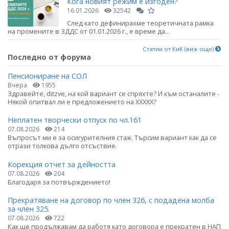
Кога новият режим е изгоден?
16.01.2026
32542
След като дефинирахме теоретичната рамка
на промените в ЗДДС от 01.01.2026 г., е време да...
Статии от КиК (виж още)
Последно от форума
Пенсиониране на СОЛ
Вчера
1955
Здравейте, ditzve, на кой вариант се спряхте? И към останалите -
Някой опитвал ли е предложението на ХХХХХ?
Неплатен творчески отпуск по чл.161
07.08.2026
214
Въпросът ми е за осигурителния стаж. Търсим вариант как да се
отрази толкова дълго отсъствие.
Корекция отчет за дейността
07.08.2026
204
Благодаря за потвърждението!
Прекратяване на договор по член 326, с подадена молба
за член 325.
07.08.2026
722
Как ще продължавам да работя като договора е прекратен в НАП