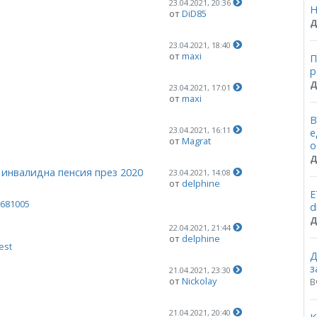
23.04.2021, 20:36
Н
от
DiD85
Д
23.04.2021, 18:40
от
maxi
П
p
Д
23.04.2021, 17:01
от
maxi
В
23.04.2021, 16:11
е
от
Magrat
о
Д
 инвалидна пенсия през 2020
23.04.2021, 14:08
от
delphine
Е
681005
d
Д
22.04.2021, 21:44
от
delphine
est
Д
з
21.04.2021, 23:30
от
Nickolay
В
21.04.2021, 20:40