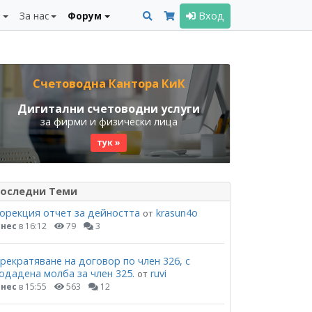
и
За нас
Форум
Вход
Счетоводна Кантора КиК
Дигитални счетоводни услуги
за фирми и физически лица
тук »
оследни Теми
орекция отчет за дейността
krasun4o
от
нес
в 16:12
79
3
рекратяване на договор по член 326, с
одадена молба за член 325.
ruvi
от
нес
в 15:55
563
12