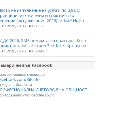
ясто на изпълнение на услуги по ЗДДС:
ринципи, изключения и практическо
ешение (актуализация 2026)
КиК Инфо
от
0.02.2026, 20:06
21155
ДДС 2026: SME режимът на практика. Кога
овият режим е изгоден?
Катя Крънчева
от
6.01.2026, 16:48
32496
амери ни във Facebook
аресай нашата страница
acebook.com/KiKinfo
 се присъедини към
РОФЕСИОНАЛНА СЧЕТОВОДНА ОБЩНОСТ
ай-голямата счетоводна група