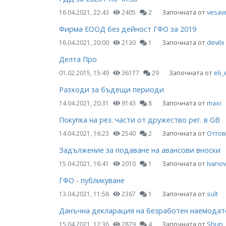
Започната от
vesav
16.04.2021, 22:43
2405
2
Фирма ЕООД без дейност ГФО за 2019
Започната от
devilx
16.04.2021, 20:00
2130
1
Делта Про
Започната от
eli_
01.02.2015, 15:49
36177
29
Разходи за бъдещи периоди
Започната от
maxi
14.04.2021, 20:31
9143
8
Покупка на рез. части от дружество рег. в GB
Започната от
Отгов
14.04.2021, 16:23
2540
2
Задължение за подаване на авансови вноски
Започната от
Ivano
15.04.2021, 16:41
2010
1
ГФО - публикуване
Започната от
sult
13.04.2021, 11:58
2367
1
Данъчна декларация на безработен наемодат
Започната от
Shun
15.04.2021, 12:36
2879
4