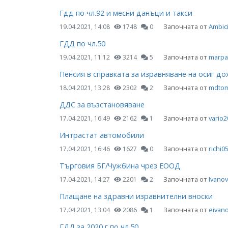
Гдд по чл.92 и месни данъци и такси
Започната от
Ambic
19.04.2021, 14:08
1748
0
ГДД по чл.50
Започната от
marpa
19.04.2021, 11:12
3214
5
Пенсия в справката за изравняване на осиг до
Започната от
mdto
18.04.2021, 13:28
2302
2
ДДС за възстановяване
Започната от
vario2
17.04.2021, 16:49
2162
1
Интрастат автомобили
Започната от
richi0
17.04.2021, 16:46
1627
0
Търговия БГ/Чужбина чрез ЕООД
Започната от
Ivano
17.04.2021, 14:27
2201
2
Плащане на здравни изравнителни вноски
Започната от
eivan
17.04.2021, 13:04
2086
1
ГДД за 2020 г по чл.50