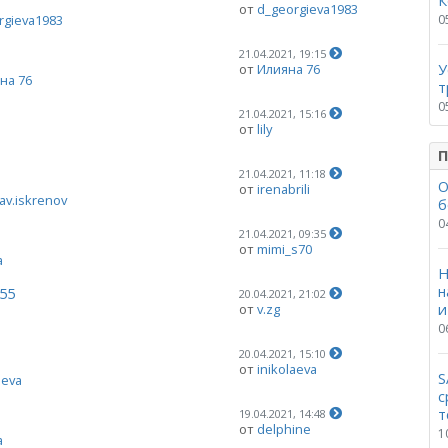
К
от
d_georgieva1983
0
rgieva1983
21.04.2021, 19:15
У
от
Илияна 76
на 76
т
0
21.04.2021, 15:16
от
lily
П
21.04.2021, 11:18
О
от
irenabrili
av.iskrenov
б
0
21.04.2021, 09:35
от
mimi_s70
a
Н
н
55
20.04.2021, 21:02
от
v.zg
и
0
20.04.2021, 15:10
от
inikolaeva
S
aeva
с
т
19.04.2021, 14:48
от
delphine
1
a