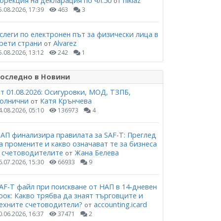
орекция на декларация по чл.50
niklaz
от
5.08.2026, 17:39
463
3
слеги по електронен път за физически лица в
рети страни
Alvarez
от
5.08.2026, 13:12
242
1
оследно в Новини
т 01.08.2026: Осигуровки, МОД, ТЗПБ,
олнични
Катя Крънчева
от
4.08.2026, 05:10
136973
4
АП финализира правилата за SAF-T: Преглед
а промените и какво означават те за бизнеса
 счетоводителите
Жана Белева
от
6.07.2026, 15:30
66933
9
AF-T файл при поискване от НАП в 14-дневен
рок: Какво трябва да знаят търговците и
ехните счетоводители?
accounting.icard
от
0.06.2026, 16:37
37471
2