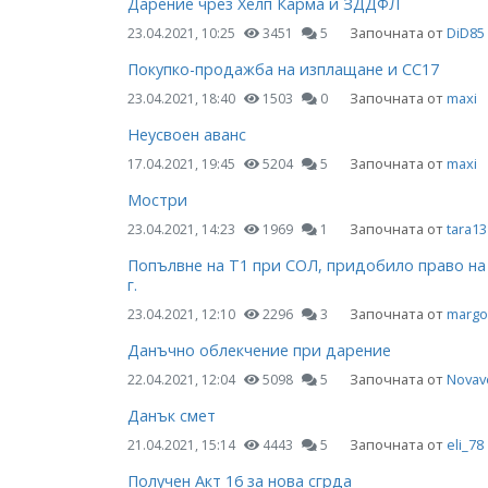
Дарение чрез Хелп Карма и ЗДДФЛ
Започната от
DiD85
23.04.2021, 10:25
3451
5
Покупко-продажба на изплащане и СС17
Започната от
maxi
23.04.2021, 18:40
1503
0
Неусвоен аванс
Започната от
maxi
17.04.2021, 19:45
5204
5
Мостри
Започната от
tara13
23.04.2021, 14:23
1969
1
Попълвне на Т1 при СОЛ, придобило право на
г.
Започната от
margo
23.04.2021, 12:10
2296
3
Данъчно облекчение при дарение
Започната от
Novav
22.04.2021, 12:04
5098
5
Данък смет
Започната от
eli_78
21.04.2021, 15:14
4443
5
Получен Акт 16 за нова сгрда