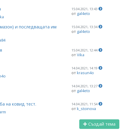
а
15.04.2021, 13:43
от
gal4eto
ka
 Амазон) и последващата им
15.04.2021, 13:34
от
gal4eto
a84
я
15.04.2021, 12:44
от
Vika
14.04.2021, 14:19
от
krasun4o
n4o
14.04.2021, 13:27
от
gal4eto
а на ковид тест.
14.04.2021, 11:54
от
k_stoinova
arm
Създай тема