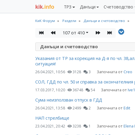
kik
.info
ТРЗ
Данъци
Счетоводство
КиК Форум
Раздели
Данъци и счетоводство
107 от 410
Данъци и счетоводство
Указания от ТР за корекция на Д-я по чл. 38,ал
ситуация!
Започната от
Creo
26.04.2021, 10:56
3128
3
СОЛ, ГДД по чл. 50 и справка за окончателния 
Започната от
Ive
17.03.2017, 10:20
36748
54
Сума неизползван отпуск в ГДД
Започната от
Edit
26.04.2021, 13:58
2499
2
НАП стрелбище
Започната от
Elena 
23.04.2021, 20:42
3238
1