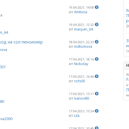
19.04.2021, 14:08
М
от
Ambicia
ia
П
р
19.04.2021, 12:32
2
от
marpan_64
n_64
З
ход на сол пенсионер
18.04.2021, 22:23
н
от
mdtomova
mova
1
17.04.2021, 18:16
от
Nickolay
Н
007
Х
17.04.2021, 16:46
F
от
richi05
5
и
П
17.04.2021, 15:11
н
от
Ivanov80
v80
17.04.2021, 13:24
от
Lila
ova2000
17.04.2021, 10:40