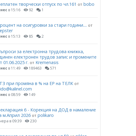
еплатен творчески отпуск по чл.161
bobo
от
нес
в 15:16
92
1
роцент на осигуровки за стари години....
от
epster
нес
в 15:13
85
2
ъпроси за електронна трудова книжка,
динен електронен трудов запис и промените
т 01.06.2025 г.
Kremenasis
от
нес
в 11:49
189463
571
ТЗ при промяна в % на ЕР на ТЕЛК
от
ido@kalinel.com
нес
в 08:59
149
екларация 6 - Корекция на ДОД в намаление
а м.Април 2026
polikaro
от
чера в 09:39
230