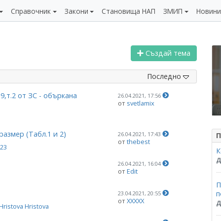
Справочник
Закони
Становища НАП
ЗМИП
Новин
Създай тема
Последно
.9,т.2 от ЗС - объркана
26.04.2021, 17:56
от
svetlamix
размер (Табл.1 и 2)
26.04.2021, 17:43
П
от
thebest
123
К
Д
26.04.2021, 16:04
от
Edit
П
п
23.04.2021, 20:55
от
ХХХХХ
Д
Hristova Hristova