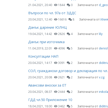
Започната от
d_geo
21.04.2021, 20:40
1844
0
Въпроси по чл. 97а от ЗДДС
Започната от
Илия
20.04.2021, 12:40
16616
8
Данък дарение ЮЛНЦ
Започната от
lily
19.04.2021, 14:42
2826
4
Данък при източника
Започната от
denisl
11.04.2019, 22:01
4096
5
Консултации НАП
Започната от
diditri
20.04.2021, 14:17
3091
2
СОЛ, граждански договор и декларация по чл.
Започната от
v.zg
20.04.2021, 20:08
2621
2
Авансови вноски за ЕТ
Започната от
inikol
20.04.2021, 08:37
2444
2
ГДД чл.50 Приложение 10
Започната от
diditri
18.04.2021, 18:00
3462
5