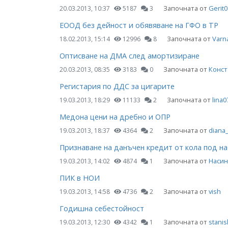
Започната от
Gerit0
20.03.2013, 10:37
5187
3
ЕООД без дейност и обявяване на ГФО в ТР
Започната от
Varn
18.02.2013, 15:14
12996
8
Оптисване на ДМА след амортизиране
Започната от
Конст
20.03.2013, 08:35
3183
0
Регистария по ДДС за цигарите
Започната от
lina0
19.03.2013, 18:29
11133
2
Медона цени на дребно и ОПР
Започната от
diana
19.03.2013, 18:37
4364
2
Признаване на данъчен кредит от кола под н
Започната от
Насин
19.03.2013, 14:02
4874
1
ПИК в НОИ
Започната от
vish
19.03.2013, 14:58
4736
2
Годишна себестойност
Започната от
stanis
19.03.2013, 12:30
4342
1