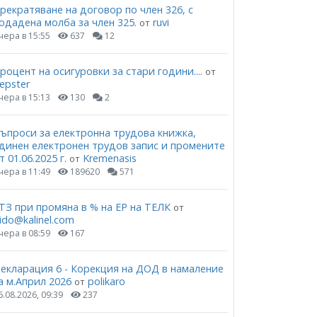
рекратяване на договор по член 326, с
одадена молба за член 325.
ruvi
от
чера в 15:55
637
12
роцент на осигуровки за стари години....
от
epster
чера в 15:13
130
2
ъпроси за електронна трудова книжка,
динен електронен трудов запис и промените
т 01.06.2025 г.
Kremenasis
от
чера в 11:49
189620
571
ТЗ при промяна в % на ЕР на ТЕЛК
от
ido@kalinel.com
чера в 08:59
167
екларация 6 - Корекция на ДОД в намаление
а м.Април 2026
polikaro
от
6.08.2026, 09:39
237