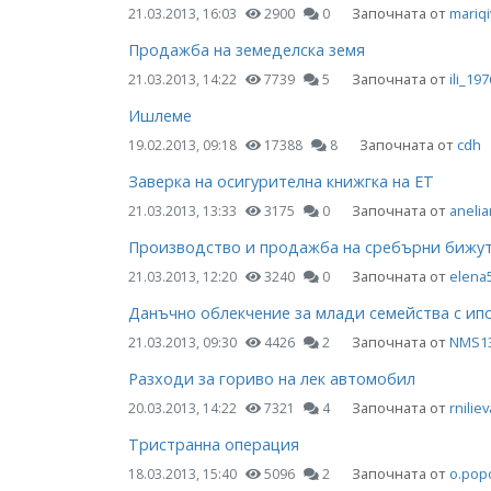
Започната от
mariq
21.03.2013, 16:03
2900
0
Продажба на земеделска земя
Започната от
ili_197
21.03.2013, 14:22
7739
5
Ишлеме
Започната от
cdh
19.02.2013, 09:18
17388
8
Заверка на осигурителна книжгка на ЕТ
Започната от
anelia
21.03.2013, 13:33
3175
0
Производство и продажба на сребърни бижу
Започната от
elena
21.03.2013, 12:20
3240
0
Данъчно облекчение за млади семейства с ип
Започната от
NMS1
21.03.2013, 09:30
4426
2
Разходи за гориво на лек автомобил
Започната от
rniliev
20.03.2013, 14:22
7321
4
Тристранна операция
Започната от
o.pop
18.03.2013, 15:40
5096
2