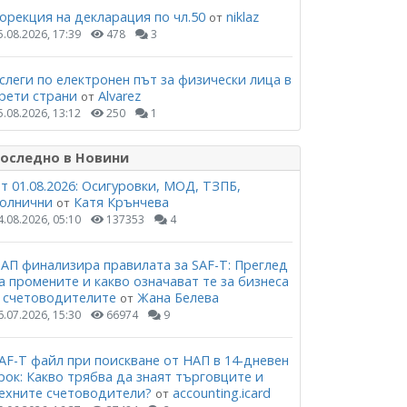
орекция на декларация по чл.50
niklaz
от
5.08.2026, 17:39
478
3
слеги по електронен път за физически лица в
рети страни
Alvarez
от
5.08.2026, 13:12
250
1
оследно в Новини
т 01.08.2026: Осигуровки, МОД, ТЗПБ,
олнични
Катя Крънчева
от
4.08.2026, 05:10
137353
4
АП финализира правилата за SAF-T: Преглед
а промените и какво означават те за бизнеса
 счетоводителите
Жана Белева
от
6.07.2026, 15:30
66974
9
AF-T файл при поискване от НАП в 14-дневен
рок: Какво трябва да знаят търговците и
ехните счетоводители?
accounting.icard
от