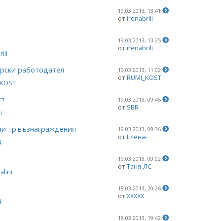
19.03.2013, 13:41
от
irenabrili
19.03.2013, 13:25
от
irenabrili
ili
арски работодател
19.03.2013, 11:02
от
RUMI_KOST
_KOST
ст
19.03.2013, 09:45
от
SBR
i
ени тр.възнаграждения
19.03.2013, 09:36
от
Елена-
4
19.03.2013, 09:02
от
Таня-ЛС
lini
18.03.2013, 20:26
от
ХХХХХ
4
18.03.2013, 19:42