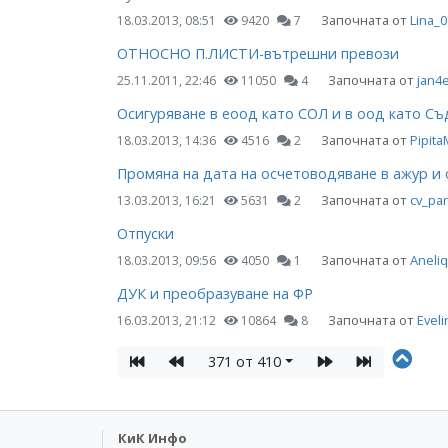
Започната от
Lina_0
18.03.2013, 08:51
9420
7
ОТНОСНО П.ЛИСТИ-вътрешни превози
Започната от
jan4
25.11.2011, 22:46
11050
4
Осигуряване в еоод като СОЛ и в оод като С
Започната от
Pipita
18.03.2013, 14:36
4516
2
Промяна на дата на осчетоводяване в ажур и 
Започната от
cv_pa
13.03.2013, 16:21
5631
2
Отпуски
Започната от
Aneliq
18.03.2013, 09:56
4050
1
ДУК и преобразуване на ФР
Започната от
Evel
16.03.2013, 21:12
10864
8
371 от 410
КиК Инфо