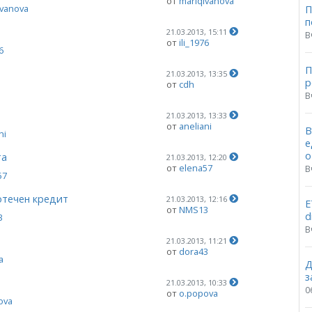
от
mariqivanova
ivanova
П
п
21.03.2013, 15:11
В
от
ili_1976
6
П
21.03.2013, 13:35
p
от
cdh
В
21.03.2013, 13:33
от
aneliani
В
ni
е
о
та
21.03.2013, 12:20
от
elena57
В
57
отечен кредит
21.03.2013, 12:16
Е
от
NMS13
d
3
В
21.03.2013, 11:21
от
dora43
a
Д
з
21.03.2013, 10:33
0
от
o.popova
ova