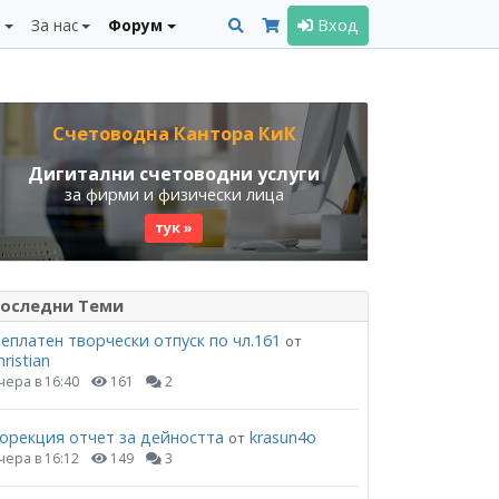
и
За нас
Форум
Вход
Счетоводна Кантора КиК
Дигитални счетоводни услуги
за фирми и физически лица
тук »
оследни Теми
еплатен творчески отпуск по чл.161
от
hristian
чера в 16:40
161
2
орекция отчет за дейността
krasun4o
от
чера в 16:12
149
3