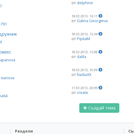
от
delphine
7
18.03.2013, 16:11
от
Galina Georgieva
e791
ъдружник
18.03.2013, 15:34
от
PipitaM
M
омекс
18.03.2013, 15:08
от
dalila
rapanova
18.03.2013, 10:09
от
NadiaXX
 Ivanova
17.03.2013, 20:09
от
create
ina64
Създай тема
Раздели
Съ