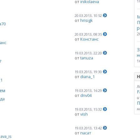
1
от
inikolaeva
20.03.2013, 10:52
М
от
hrisigk
П
a70
р
2
20.03.2013, 08:35
от
Констанс
анс
З
19.03.2013, 22:20
н
от
tanuza
7
1
19.03.2013, 19:30
Н
от
diana_1
_1
Х
аем
19.03.2013, 16:29
F
от
dnv04
и
да
П
н
19.03.2013, 15:32
от
vish
19.03.2013, 13:42
от
пасат
lava_is