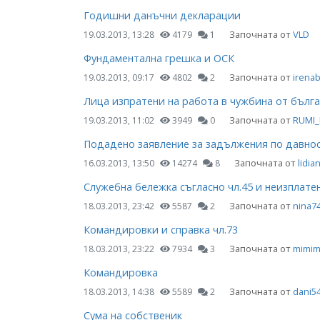
Годишни данъчни декларации
Започната от
VLD
19.03.2013, 13:28
4179
1
Фундаментална грешка и ОСК
Започната от
irenabr
19.03.2013, 09:17
4802
2
Лица изпратени на работа в чужбина от бълг
Започната от
RUMI
19.03.2013, 11:02
3949
0
Подадено заявление за задължения по давно
Започната от
lidian
16.03.2013, 13:50
14274
8
Служебна бележка съгласно чл.45 и неизплат
Започната от
nina7
18.03.2013, 23:42
5587
2
Командировки и справка чл.73
Започната от
mimima
18.03.2013, 23:22
7934
3
Командировка
Започната от
dani5
18.03.2013, 14:38
5589
2
Сума на собственик