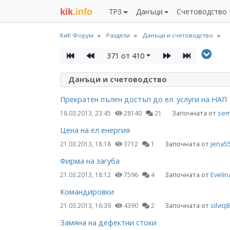
kik
.info
ТРЗ
Данъци
Счетоводство
КиК Форум
Раздели
Данъци и счетоводство
371 от 410
Данъци и счетоводство
Прекратен пълен достъп до ел. услуги на НАП
Започната от
sem
18.03.2013, 23:45
28140
21
Цена на ел енергия
Започната от
jena5
21.03.2013, 18:18
3712
1
Фирма на загуба
Започната от
Evelin
21.03.2013, 18:12
7596
4
Командировки
Започната от
silviq
21.03.2013, 16:39
4390
2
Замяна на дефектни стоки