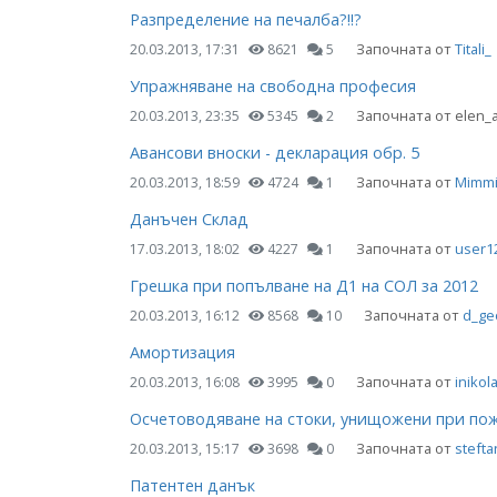
Разпределение на печалба?!!?
Започната от
Titali_
20.03.2013, 17:31
8621
5
Упражняване на свободна професия
Започната от elen_
20.03.2013, 23:35
5345
2
Авансови вноски - декларация обр. 5
Започната от
Mimm
20.03.2013, 18:59
4724
1
Данъчен Склад
Започната от
user1
17.03.2013, 18:02
4227
1
Грешка при попълване на Д1 на СОЛ за 2012
Започната от
d_ge
20.03.2013, 16:12
8568
10
Амортизация
Започната от
inikol
20.03.2013, 16:08
3995
0
Осчетоводяване на стоки, унищожени при по
Започната от
stefta
20.03.2013, 15:17
3698
0
Патентен данък