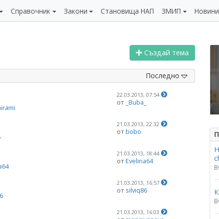
Справочник
Закони
Становища НАП
ЗМИП
Новин
Създай тема
Последно
22.03.2013, 07:54
от
_Buba_
irami
21.03.2013, 22:32
от
bobo
П
5
Н
21.03.2013, 18:44
c
от
Evelina64
a64
В
21.03.2013, 16:57
от
silviq86
К
86
В
21.03.2013, 16:03