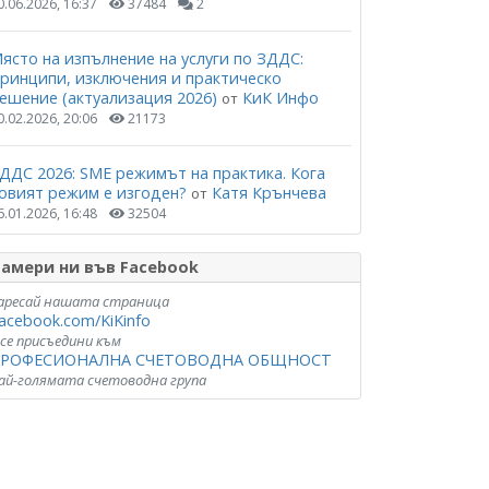
0.06.2026, 16:37
37484
2
ясто на изпълнение на услуги по ЗДДС:
ринципи, изключения и практическо
ешение (актуализация 2026)
КиК Инфо
от
0.02.2026, 20:06
21173
ДДС 2026: SME режимът на практика. Кога
овият режим е изгоден?
Катя Крънчева
от
6.01.2026, 16:48
32504
амери ни във Facebook
аресай нашата страница
acebook.com/KiKinfo
 се присъедини към
РОФЕСИОНАЛНА СЧЕТОВОДНА ОБЩНОСТ
ай-голямата счетоводна група