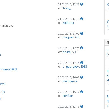
К
21.03.2013, 10:22
от
Titali_
0
21.03.2013, 10:13
У
от
Mitkonk
atanasova
т
0
20.03.2013, 21:07
от
marpan_64
i
П
20.03.2013, 17:26
О
от
boika359
б
2
0
20.03.2013, 17:14
от
d_georgieva1983
orgieva1983
Н
н
20.03.2013, 16:08
и
от
inikolaeva
aeva
0
жар
20.03.2013, 15:17
от
steftan
S
n
с
т
20.03.2013, 12:16