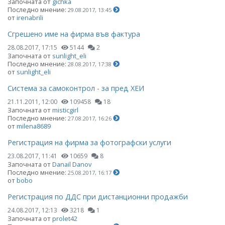
Започната от
gichka
Последно мнение:
29.08.2017, 13:45
от
irenabrili
Сгрешено име на фирма във фактура
28.08.2017, 17:15
5144
2
Започната от
sunlight_eli
Последно мнение:
28.08.2017, 17:38
от
sunlight_eli
Система за самоконтрол - за пред ХЕИ
21.11.2011, 12:00
109458
18
Започната от
misticgirl
Последно мнение:
27.08.2017, 16:26
от
milena8689
Регистрация на фирма за фотографски услуги
23.08.2017, 11:41
10659
8
Започната от
Danail Danov
Последно мнение:
25.08.2017, 16:17
от
bobo
Регистрация по ДДС при дистанционни продажби
24.08.2017, 12:13
3218
1
Започната от
prolet42