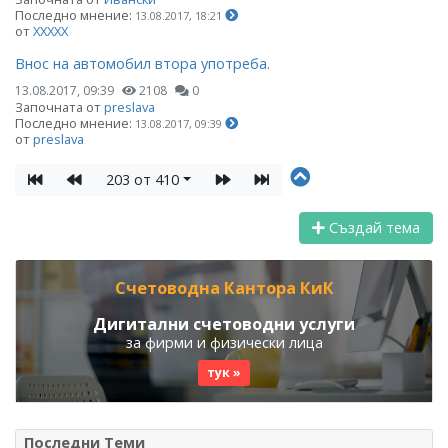
Последно мнение:
13.08.2017, 18:21
от
ХХХХХ
Внос на автомобил втора употреба.
13.08.2017, 09:39
2108
0
Започната от
preslava
Последно мнение:
13.08.2017, 09:39
от
preslava
203 от 410
Създай тема
Счетоводна Кантора КиК
Дигитални счетоводни услуги
за фирми и физически лица
тук »
Последни Теми