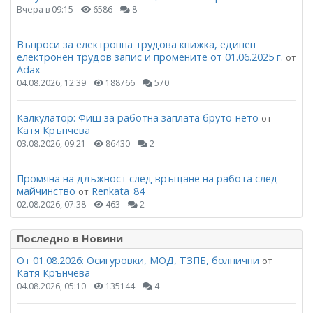
Вчера в 09:15
6586
8
Въпроси за електронна трудова книжка, единен
електронен трудов запис и промените от 01.06.2025 г.
от
Adax
04.08.2026, 12:39
188766
570
Калкулатор: Фиш за работна заплата бруто-нето
от
Катя Крънчева
03.08.2026, 09:21
86430
2
Промяна на длъжност след връщане на работа след
майчинство
Renkata_84
от
02.08.2026, 07:38
463
2
Последно в Новини
От 01.08.2026: Осигуровки, МОД, ТЗПБ, болнични
от
Катя Крънчева
04.08.2026, 05:10
135144
4