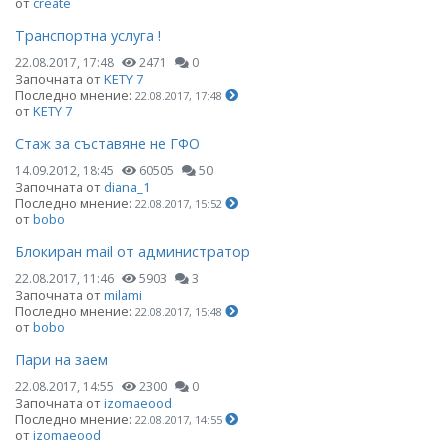
от
create
Транспортна услуга !
22.08.2017, 17:48
2471
0
Започната от
KETY 7
Последно мнение:
22.08.2017, 17:48
от
KETY 7
Стаж за съставяне не ГФО
14.09.2012, 18:45
60505
50
Започната от
diana_1
Последно мнение:
22.08.2017, 15:52
от
bobo
Блокиран mail от администратор
22.08.2017, 11:46
5903
3
Започната от
milami
Последно мнение:
22.08.2017, 15:48
от
bobo
Пари на заем
22.08.2017, 14:55
2300
0
Започната от
izomaeood
Последно мнение:
22.08.2017, 14:55
от
izomaeood