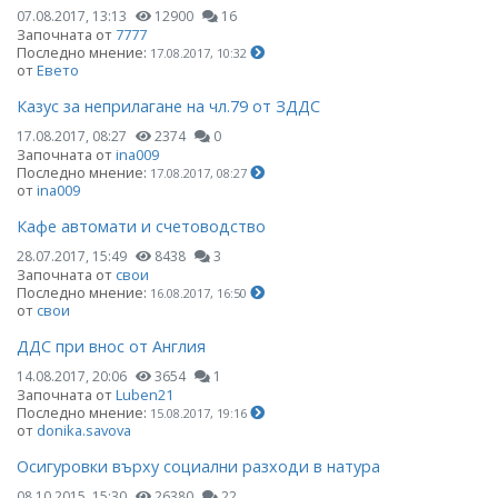
07.08.2017, 13:13
12900
16
Започната от
7777
Последно мнение:
17.08.2017, 10:32
от
Евето
Казус за неприлагане на чл.79 от ЗДДС
17.08.2017, 08:27
2374
0
Започната от
ina009
Последно мнение:
17.08.2017, 08:27
от
ina009
Кафе автомати и счетоводство
28.07.2017, 15:49
8438
3
Започната от
свои
Последно мнение:
16.08.2017, 16:50
от
свои
ДДС при внос от Англия
14.08.2017, 20:06
3654
1
Започната от
Luben21
Последно мнение:
15.08.2017, 19:16
от
donika.savova
Осигуровки върху социални разходи в натура
08.10.2015, 15:30
26380
22