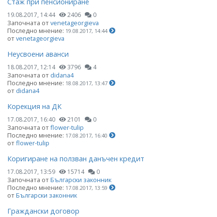
Стаж при пенсиониране
19.08.2017, 14:44
2406
0
Започната от
venetageorgieva
Последно мнение:
19.08.2017, 14:44
от
venetageorgieva
Неусвоени аванси
18.08.2017, 12:14
3796
4
Започната от
didana4
Последно мнение:
18.08.2017, 13:47
от
didana4
Корекция на ДК
17.08.2017, 16:40
2101
0
Започната от
flower-tulip
Последно мнение:
17.08.2017, 16:40
от
flower-tulip
Коригиране на ползван данъчен кредит
17.08.2017, 13:59
15714
0
Започната от
Български законник
Последно мнение:
17.08.2017, 13:59
от
Български законник
Граждански договор