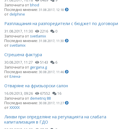
31.08.2017, 10:18
6489
9
Започната от
bhod
Последно мнение:
31.08.2017, 12:18
от
delphine
Разплащания на разпоредители с бюджет по договори
31.08.2017, 11:30
2216
0
Започната от
svetlamix
Последно мнение:
31.08.2017, 11:30
от
svetlamix
Сгрешена фактура
30.08.2017, 11:27
5143
6
Започната от
gergana.g
Последно мнение:
30.08.2017, 11:46
от
Елена-
Отваряне на фризьорски салон
16.09.2013, 09:26
67552
16
Започната от
demetriq 88
Последно мнение:
30.08.2017, 11:27
от
ХХХХХ
Лихви при определяне на регулацията на слабата
капитализация в ГДО