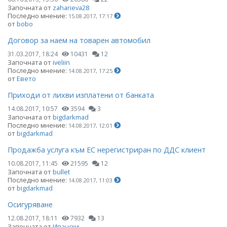
Започната от
zaharieva28
Последно мнение:
15.08.2017, 17:17
от
bobo
Договор за наем на товарен автомобил
31.03.2017, 18:24
10431
12
Започната от
iveliin
Последно мнение:
14.08.2017, 17:25
от
Евето
Приходи от лихви изплатени от банката
14.08.2017, 10:57
3594
3
Започната от
bigdarkmad
Последно мнение:
14.08.2017, 12:01
от
bigdarkmad
Продажба услуга към ЕС нерегистриран по ДДС клиент
10.08.2017, 11:45
21595
12
Започната от
bullet
Последно мнение:
14.08.2017, 11:03
от
bigdarkmad
Осигуряване
12.08.2017, 18:11
7932
13
Започната от
Ивански