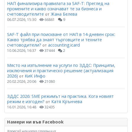
НАП финализира правилата за SAF-T: Преглед на
промените и какво означават те за бизнеса и
счетоводителите
Жана Белева
от
06.07.2026, 15:30
66861
9
SAF-T файл при поискване от НАП в 14-дневен срок:
Какво трябва да знаят търговците и техните
счетоводители?
accounting.icard
от
10.06.2026, 16:37
37444
2
Място на изпълнение на услуги по ЗДДС: Принципи,
изключения и практическо решение (актуализация
2026)
КиК Инфо
от
20.02.2026, 20:06
21080
ЗДДС 2026: SME режимът на практика. Кога новият
режим е изгоден?
Катя Крънчева
от
16.01.2026, 16:48
32435
Намери ни във Facebook
Харесай нашата страница