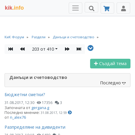
kik
.info
КиК Форум
Раздели
Данъци и счетоводство
203 от 410
Създай тема
Данъци и счетоводство
Последно
Бюджетни сметки?
31.08.2017, 12:30
17356
3
Започната от
gergana.g
Последно мнение:
31.08.2017, 12:59
от
n_alex76
Разпределяне на дивиденти