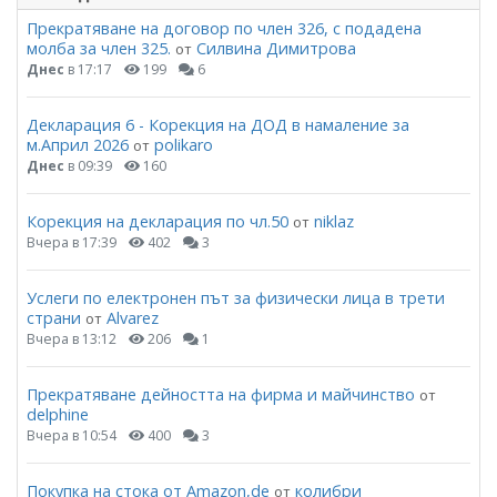
Прекратяване на договор по член 326, с подадена
молба за член 325.
Силвина Димитрова
от
Днес
в 17:17
199
6
Декларация 6 - Корекция на ДОД в намаление за
м.Април 2026
polikaro
от
Днес
в 09:39
160
Корекция на декларация по чл.50
niklaz
от
Вчера в 17:39
402
3
Услеги по електронен път за физически лица в трети
страни
Alvarez
от
Вчера в 13:12
206
1
Прекратяване дейността на фирма и майчинство
от
delphine
Вчера в 10:54
400
3
Покупка на стока от Amazon,de
колибри
от