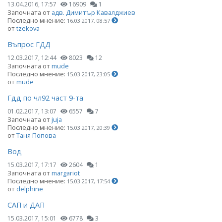
13.04.2016, 17:57
16909
1
Започната от
адв. Димитър Кавалджиев
Последно мнение:
16.03.2017, 08:57
от
tzekova
Въпрос ГДД
12.03.2017, 12:44
8023
12
Започната от
mude
Последно мнение:
15.03.2017, 23:05
от
mude
Гдд по чл92 част 9-та
01.02.2017, 13:07
6557
7
Започната от
juja
Последно мнение:
15.03.2017, 20:39
от
Таня Попова
Вод
15.03.2017, 17:17
2604
1
Започната от
margariot
Последно мнение:
15.03.2017, 17:54
от
delphine
САП и ДАП
15.03.2017, 15:01
6778
3