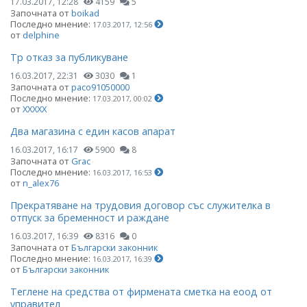
17.03.2017, 12:28
4159
5
Започната от
boikad
Последно мнение:
17.03.2017, 12:56
от
delphine
Тр отказ за публикуване
16.03.2017, 22:31
3030
1
Започната от
paco91050000
Последно мнение:
17.03.2017, 00:02
от
ХХХХХ
Два магазина с един касов апарат
16.03.2017, 16:17
5900
8
Започната от
Grac
Последно мнение:
16.03.2017, 16:53
от
n_alex76
Прекратяване на трудовия договор със служителка в
отпуск за бременност и раждане
16.03.2017, 16:39
8316
0
Започната от
Български законник
Последно мнение:
16.03.2017, 16:39
от
Български законник
Теглене на средства от фирмената сметка на еоод от
управител