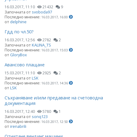
16.03.2017, 11:10
21432
9
Започната от
svoboda97
Последно мнение:
16.03.2017, 16:00
от
delphine
Гдд по чл.50?
16.03.2017, 12:56
2782
2
Започната от
KALINA_TS
Последно мнение:
16.03.2017, 15:03
от
GloryBox
Авансово плащане
15.03.2017, 11:10
2925
2
Започната от
LSK
Последно мнение:
16.03.2017, 14:36
от
LSK
Съхраняване и/или предаване на счетоводна
документация
16.03.2017, 12:40
5780
1
Започната от
sonq123
Последно мнение:
16.03.2017, 12:50
от
irenabrili
Отчитане вендинг машини