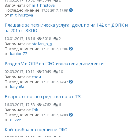
17.03.2017, 16:52
3544
2
Започната от
m_t_hristova
Последно мнение:
17.03.2017, 17:08
от
m_t_hristova
Плащане за техническа услуга, декл. по чл.142 от ДОПК и
чл.201 от ЗКПО
10.01.2017, 16:16
3018
2
Започната от
stefan_p_g
Последно мнение:
17.03.2017, 15:06
от
kanion77
Раздел V в ОПР на ГФО-изплатени дивиденти
02.03.2017, 10:11
7949
10
Започната от
свои
Последно мнение:
17.03.2017, 14:47
от
katyu6a
Въпрос относно средства по от ТЗ.
16.03.2017, 17:53
4762
6
Започната от
Frik
Последно мнение:
17.03.2017, 14:08
от
ditzve
Кой трябва да подпише ГФО