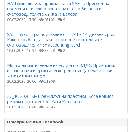
НАП финализира правилата за SAF-T: Преглед на
промените и какво означават те за бизнеса и
счетоводителите
Жана Белева
от
06.07.2026, 15:30
67102
9
SAF-T файл при поискване от НАП в 14-дневен срок:
Какво трябва да знаят търговците и техните
счетоводители?
accounting.icard
от
10.06.2026, 16:37
37528
2
Място на изпълнение на услуги по ЗДДС: Принципи,
изключения и практическо решение (актуализация
2026)
КиК Инфо
от
20.02.2026, 20:06
21309
ЗДДС 2026: SME режимът на практика. Кога новият
режим е изгоден?
Катя Крънчева
от
16.01.2026, 16:48
32595
Намери ни във Facebook
Харесай нашата страница