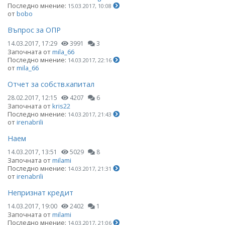
Последно мнение:
15.03.2017, 10:08
от
bobo
Въпрос за ОПР
14.03.2017, 17:29
3991
3
Започната от
mila_66
Последно мнение:
14.03.2017, 22:16
от
mila_66
Отчет за собств.капитал
28.02.2017, 12:15
4207
6
Започната от
kris22
Последно мнение:
14.03.2017, 21:43
от
irenabrili
Наем
14.03.2017, 13:51
5029
8
Започната от
milami
Последно мнение:
14.03.2017, 21:31
от
irenabrili
Непризнат кредит
14.03.2017, 19:00
2402
1
Започната от
milami
Последно мнение:
14.03.2017, 21:06