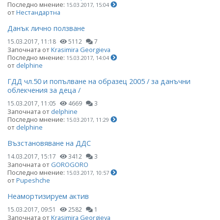
Последно мнение:
15.03.2017, 15:04
от
Нестандартна
Данък лично ползване
15.03.2017, 11:18
5112
7
Започната от
Krasimira Georgieva
Последно мнение:
15.03.2017, 14:04
от
delphine
ГДД чл.50 и попълване на образец 2005 / за данъчни
облекчения за деца /
15.03.2017, 11:05
4669
3
Започната от
delphine
Последно мнение:
15.03.2017, 11:29
от
delphine
Възстановяване на ДДС
14.03.2017, 15:17
3412
3
Започната от
GOROGORO
Последно мнение:
15.03.2017, 10:57
от
Pupeshche
Неамортизируем актив
15.03.2017, 09:51
2582
1
Започната от
Krasimira Georgieva