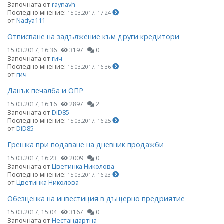
Започната от
raynavh
Последно мнение:
15.03.2017, 17:24
от
Nadya111
Отписване на задължение към други кредитори
15.03.2017, 16:36
3197
0
Започната от
гич
Последно мнение:
15.03.2017, 16:36
от
гич
Данък печалба и ОПР
15.03.2017, 16:16
2897
2
Започната от
DiD85
Последно мнение:
15.03.2017, 16:25
от
DiD85
Грешка при подаване на дневник продажби
15.03.2017, 16:23
2009
0
Започната от
Цветинка Николова
Последно мнение:
15.03.2017, 16:23
от
Цветинка Николова
Обезценка на инвестиция в дъщерно предриятие
15.03.2017, 15:04
3167
0
Започната от
Нестандартна