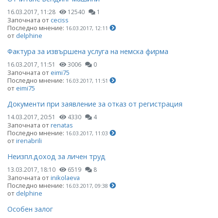
16.03.2017, 11:28
12540
1
Започната от
ceciss
Последно мнение:
16.03.2017, 12:11
от
delphine
Фактура за извършена услуга на немска фирма
16.03.2017, 11:51
3006
0
Започната от
eimi75
Последно мнение:
16.03.2017, 11:51
от
eimi75
Документи при заявление за отказ от регистрация
14.03.2017, 20:51
4330
4
Започната от
renatas
Последно мнение:
16.03.2017, 11:03
от
irenabrili
Неизпл.доход за личен труд
13.03.2017, 18:10
6519
8
Започната от
inikolaeva
Последно мнение:
16.03.2017, 09:38
от
delphine
Особен залог