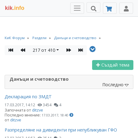
kik
.info
КиК Форум
Раздели
Данъци и счетоводство
217 от 410
Създай тема
Данъци и счетоводство
Последно
Декларация по ЗМДТ
17.03.2017, 14:12
3454
4
Започната от
ditzve
Последно мнение:
17.03.2017, 18:40
от
ditzve
Разпределяне на дивиденти при непубликуван ГФО