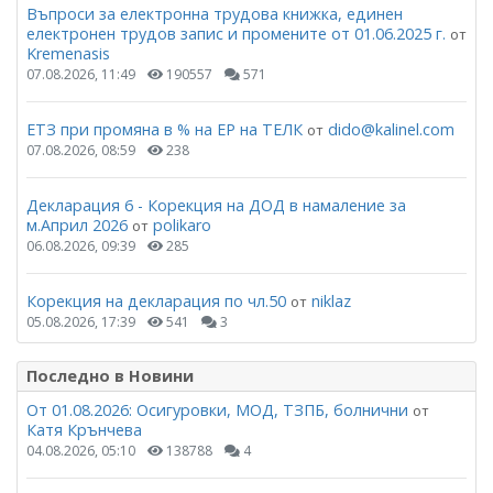
Въпроси за електронна трудова книжка, единен
електронен трудов запис и промените от 01.06.2025 г.
от
Kremenasis
07.08.2026, 11:49
190557
571
ЕТЗ при промяна в % на ЕР на ТЕЛК
dido@kalinel.com
от
07.08.2026, 08:59
238
Декларация 6 - Корекция на ДОД в намаление за
м.Април 2026
polikaro
от
06.08.2026, 09:39
285
Корекция на декларация по чл.50
niklaz
от
05.08.2026, 17:39
541
3
Последно в Новини
От 01.08.2026: Осигуровки, МОД, ТЗПБ, болнични
от
Катя Крънчева
04.08.2026, 05:10
138788
4