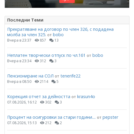
Последни Теми
Прекратяване на договор по член 326, с подадена
молба за член 325.
bobo
от
Вчера в 23:37
857
13
Неплатен творчески отпуск по чл.161
bobo
от
Вчера в 23:34
312
3
Пенсиониране на СОЛ
tenerife22
от
Вчера в 08:50
2114
5
Корекция отчет за дейността
krasun4o
от
07.08.2026, 16:12
302
3
Процент на осигуровки за стари години....
pepster
от
07.08.2026, 15:13
212
2