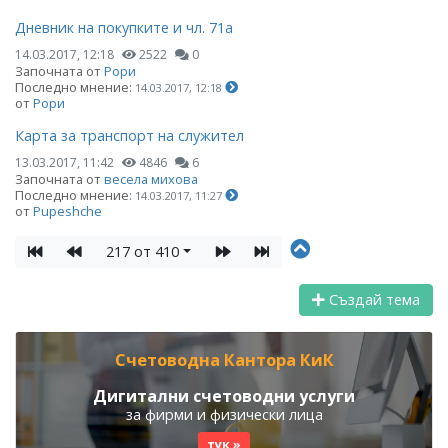
Дневник на покупките и чл. 71а
14.03.2017, 12:18
2522
0
Започната от
Рори
Последно мнение:
14.03.2017, 12:18
от
Рори
Карта за транспорт на служител
13.03.2017, 11:42
4846
6
Започната от
весела михова
Последно мнение:
14.03.2017, 11:27
от
Pupeshche
217 от 410
Създай тема
Счетоводна Кантора КиК
Дигитални счетоводни услуги
за фирми и физически лица
тук »