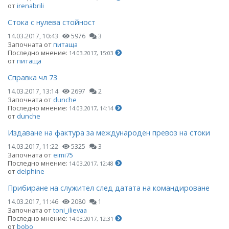
от
irenabrili
Стока с нулева стойност
14.03.2017, 10:43
5976
3
Започната от
питаща
Последно мнение:
14.03.2017, 15:03
от
питаща
Справка чл 73
14.03.2017, 13:14
2697
2
Започната от
dunche
Последно мнение:
14.03.2017, 14:14
от
dunche
Издаване на фактура за международен превоз на стоки
14.03.2017, 11:22
5325
3
Започната от
eimi75
Последно мнение:
14.03.2017, 12:48
от
delphine
Прибиране на служител след датата на командироване
14.03.2017, 11:46
2080
1
Започната от
toni_ilievaa
Последно мнение:
14.03.2017, 12:31
от
bobo