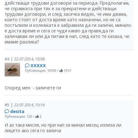
действащи трудови договори за периода. Предполагам,
че справката при тях е за прекратени и действащи
трудови договори, и след засечка видях, че има двама,
които стоят от доста време като назначени, но не са
постъпили и колежката е забравила да ги заличи, минало
е доста време и сега се чудя какво да правя,да ги
заличавам ли или да питам в нап, след като те казаха, че
имаме разлика?
|
#4
22.07.2014, 10:06
ХХХХХ
Публикации: 10930
/
1957
Според мен - заличете ги
|
#5
22.07.2014, 10:16
desita
Публикации: 120
/
2
И аз така мисля, но при нап за минал месец излиза ли
лицето ако сега го залича