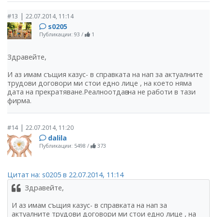
|
#13
22.07.2014, 11:14
s0205
Публикации: 93
/
1
Здравейте,
И аз имам същия казус- в справката на нап за актуалните
трудови договори ми стои едно лице , на което няма
дата на прекратяване.Реалноотдав
на не работи в тази
фирма.
|
#14
22.07.2014, 11:20
dalila
Публикации: 5498
/
373
Цитат на: s0205 в 22.07.2014, 11:14
Здравейте,
И аз имам същия казус- в справката на нап за
актуалните трудови договори ми стои едно лице , на