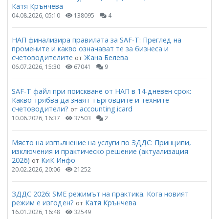
Катя Крънчева
04.08.2026, 05:10
138095
4
НАП финализира правилата за SAF-T: Преглед на
промените и какво означават те за бизнеса и
счетоводителите
Жана Белева
от
06.07.2026, 15:30
67041
9
SAF-T файл при поискване от НАП в 14-дневен срок:
Какво трябва да знаят търговците и техните
счетоводители?
accounting.icard
от
10.06.2026, 16:37
37503
2
Място на изпълнение на услуги по ЗДДС: Принципи,
изключения и практическо решение (актуализация
2026)
КиК Инфо
от
20.02.2026, 20:06
21252
ЗДДС 2026: SME режимът на практика. Кога новият
режим е изгоден?
Катя Крънчева
от
16.01.2026, 16:48
32549