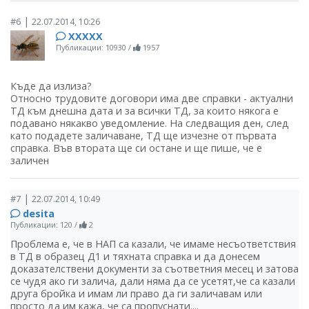
|
#6
22.07.2014, 10:26
ХХХХХ
Публикации: 10930
/
1957
Къде да излиза?
Относно трудовите договори има две справки - актуални
ТД към днешна дата и за всички ТД, за които някога е
подавано някакво уведомление. На следващия ден, след
като подадете заличаване, ТД ще изчезне от първата
справка. Във втората ще си остане и ще пише, че е
заличен
|
#7
22.07.2014, 10:49
desita
Публикации: 120
/
2
Проблема е, че в НАП са казали, че имаме несъответствия
в ТД в образец Д1 и тяхната справка и да донесем
доказателствени документи за съответния месец и затова
се чудя ако ги залича, дали няма да се усетят,че са казали
друга бройка и имам ли право да ги заличавам или
просто да им кажа, че са пропуснати....