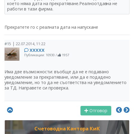
което няма дата на прекратяване.Реалноотдав
на не
работи в тази фирма.
Прекратете го с реалната дата на напускане
|
#15
22.07.2014, 11:22
ХХХХХ
Публикации: 10930
/
1957
Има две възможности: въобще да не е подавано
уведомление за прекратяване, или да е подадено
уведомление, но то да не съответства на уведомлението
за ТД. Направете си проверка.
Отговор
Счетоводна Кантора КиК