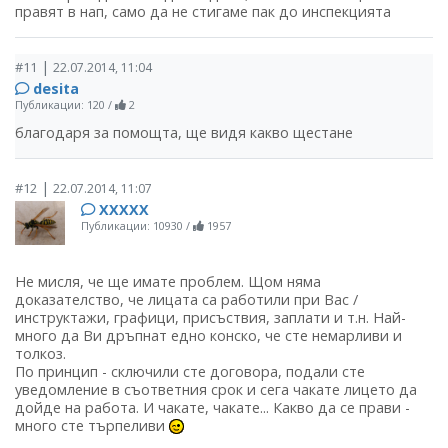
правят в нап, само да не стигаме пак до инспекцията
|
#11
22.07.2014, 11:04
desita
Публикации: 120
/
2
благодаря за помощта, ще видя какво щестане
|
#12
22.07.2014, 11:07
ХХХХХ
Публикации: 10930
/
1957
Не мисля, че ще имате проблем. Щом няма
доказателство, че лицата са работили при Вас /
инструктажи, графици, присъствия, заплати и т.н. Най-
много да Ви дръпнат едно конско, че сте немарливи и
толкоз.
По принцип - сключили сте договора, подали сте
уведомление в съответния срок и сега чакате лицето да
дойде на работа. И чакате, чакате... Какво да се прави -
много сте търпеливи