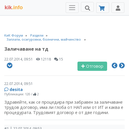
kik
.info
КиК Форум
Раздели
Заплати, осигуровки, болнични, майчинство
Заличаване на тд
22.07.2014, 09:51
12118
15
Отговор
22.07.2014, 09:51
desita
Публикации: 120
/
2
Здравейте, как се процедира при забравен за заличаване
трудов договор, има ли глоба от НАП или от ИТ и каква е
процедурата. Трудовият договор е от две години.
|
#1
22.07.2014, 09:53