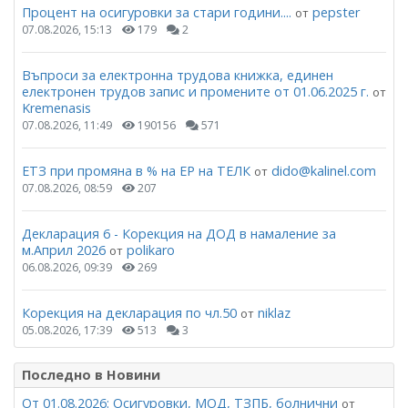
Процент на осигуровки за стари години....
pepster
от
07.08.2026, 15:13
179
2
Въпроси за електронна трудова книжка, единен
електронен трудов запис и промените от 01.06.2025 г.
от
Kremenasis
07.08.2026, 11:49
190156
571
ЕТЗ при промяна в % на ЕР на ТЕЛК
dido@kalinel.com
от
07.08.2026, 08:59
207
Декларация 6 - Корекция на ДОД в намаление за
м.Април 2026
polikaro
от
06.08.2026, 09:39
269
Корекция на декларация по чл.50
niklaz
от
05.08.2026, 17:39
513
3
Последно в Новини
От 01.08.2026: Осигуровки, МОД, ТЗПБ, болнични
от