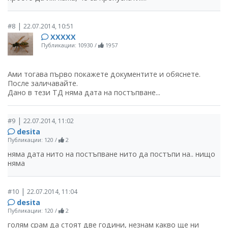
|
#8
22.07.2014, 10:51
ХХХХХ
Публикации: 10930
/
1957
Ами тогава първо покажете документите и обяснете.
После заличавайте.
Дано в тези ТД няма дата на постъпване...
|
#9
22.07.2014, 11:02
desita
Публикации: 120
/
2
няма дата нито на постъпване нито да постъпи на.. нищо
няма
|
#10
22.07.2014, 11:04
desita
Публикации: 120
/
2
голям срам да стоят две години, незнам какво ще ни