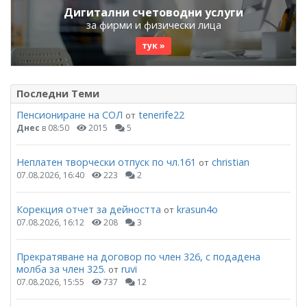
Дигитални счетоводни услуги
за фирми и физически лица
тук »
Последни Теми
Пенсиониране на СОЛ
tenerife22
от
Днес
в 08:50
2015
5
Неплатен творчески отпуск по чл.161
christian
от
07.08.2026, 16:40
223
2
Корекция отчет за дейността
krasun4o
от
07.08.2026, 16:12
208
3
Прекратяване на договор по член 326, с подадена
молба за член 325.
ruvi
от
07.08.2026, 15:55
737
12