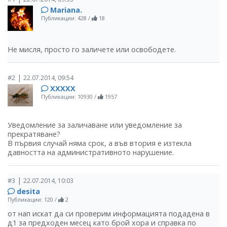
Mariana.
Публикации: 428
/
18
Не мисля, просто го заличете или освободете.
|
#2
22.07.2014, 09:54
ХХХХХ
Публикации: 10930
/
1957
Уведомление за заличаване или уведомление за
прекратяване?
В първия случай няма срок, а във втория е изтекла
давността на административното нарушение.
|
#3
22.07.2014, 10:03
desita
Публикации: 120
/
2
от нап искат да си проверим информацията подадена в
д1 за предходен месец като брой хора и справка по