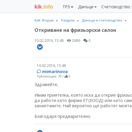
kik
.info
ТРЗ
Данъци
Счетоводство
КиК Форум
Раздели
Данъци и счетоводство
Откриване на фризьорски салон
10.02.2016, 15:48
2689
0
10.02.2016, 15:48
mimarinova
Публикации: 79
/
0
Здравейте,
Имам приятелка, която иска да открие фризьо
да работи като фирма ЕТ(ЕООД) или като сам
занаятчиите. Най вероятно ще работят моята
Благодаря предварително.