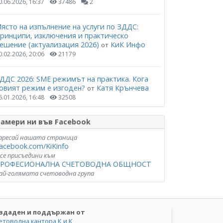
0.06.2026, 16:37
37486
2
ясто на изпълнение на услуги по ЗДДС:
ринципи, изключения и практическо
ешение (актуализация 2026)
КиК Инфо
от
0.02.2026, 20:06
21179
ДДС 2026: SME режимът на практика. Кога
овият режим е изгоден?
Катя Крънчева
от
6.01.2026, 16:48
32508
амери ни във Facebook
аресай нашата страница
acebook.com/KiKinfo
 се присъедини към
РОФЕСИОНАЛНА СЧЕТОВОДНА ОБЩНОСТ
ай-голямата счетоводна група
здаден и поддържан от
етоводна кантора К и К