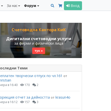
и
За нас
Форум
Вход
Счетоводна Кантора КиК
Дигитални счетоводни услуги
за фирми и физически лица
тук »
оследни Теми
еплатен творчески отпуск по чл.161
от
hristian
чера в 16:40
170
2
орекция отчет за дейността
krasun4o
от
чера в 16:12
157
3