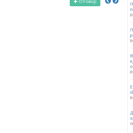
Отговор
П
п
В
П
p
В
В
е
о
В
Е
d
В
Д
з
0