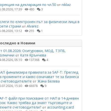
орекция на декларация по чл.50
niklaz
от
5.08.2026, 17:39
480
3
слеги по електронен път за физически лица в
рети страни
Alvarez
от
5.08.2026, 13:12
255
1
оследно в Новини
т 01.08.2026: Осигуровки, МОД, ТЗПБ,
олнични
Катя Крънчева
от
4.08.2026, 05:10
137368
4
АП финализира правилата за SAF-T: Преглед
а промените и какво означават те за бизнеса
 счетоводителите
Жана Белева
от
6.07.2026, 15:30
66978
9
AF-T файл при поискване от НАП в 14-дневен
рок: Какво трябва да знаят търговците и
ехните счетоводители?
accounting.icard
от