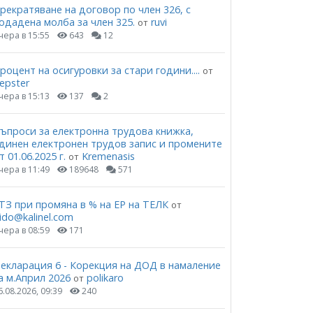
рекратяване на договор по член 326, с
одадена молба за член 325.
ruvi
от
чера в 15:55
643
12
роцент на осигуровки за стари години....
от
epster
чера в 15:13
137
2
ъпроси за електронна трудова книжка,
динен електронен трудов запис и промените
т 01.06.2025 г.
Kremenasis
от
чера в 11:49
189648
571
ТЗ при промяна в % на ЕР на ТЕЛК
от
ido@kalinel.com
чера в 08:59
171
екларация 6 - Корекция на ДОД в намаление
а м.Април 2026
polikaro
от
6.08.2026, 09:39
240