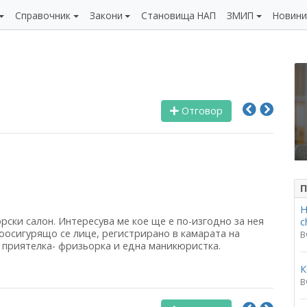
Справочник
Закони
Становища НАП
ЗМИП
Новин
Отговор
П
Н
рски салон. Интересува ме кое ще е по-изгодно за нея
c
оосигурящо се лице, регистрирано в камарата на
В
 приятелка- фризьорка и една маникюристка.
К
В