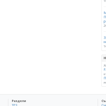
1
М
П
р
2
З
н
1
Н
Х
F
и
П
н
Раздели
Съ
ТРЗ
Сч