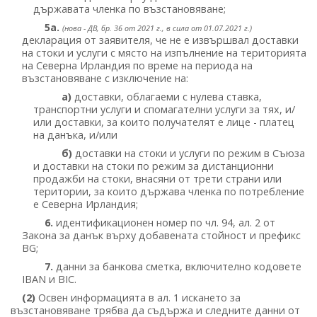
държавата членка по възстановяване;
5а.
(нова - ДВ, бр. 36 от 2021 г., в сила от 01.07.2021 г.)
декларация от заявителя, че не е извършвал доставки
на стоки и услуги с място на изпълнение на територията
на Северна Ирландия по време на периода на
възстановяване с изключение на:
а)
доставки, облагаеми с нулева ставка,
транспортни услуги и спомагателни услуги за тях, и/
или доставки, за които получателят е лице - платец
на данъка, и/или
б)
доставки на стоки и услуги по режим в Съюза
и доставки на стоки по режим за дистанционни
продажби на стоки, внасяни от трети страни или
територии, за които държава членка по потребление
е Северна Ирландия;
6.
идентификационен номер по чл. 94, ал. 2 от
Закона за данък върху добавената стойност и префикс
BG;
7.
данни за банкова сметка, включително кодовете
IBAN и BIC.
(2)
Освен информацията в ал. 1 искането за
възстановяване трябва да съдържа и следните данни от