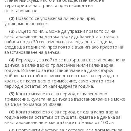
станал изискуем, както и за осъществен внос на
територията на страната през периода на
възстановяване.
(2)
Правото се упражнява лично или чрез
упълномощено лице.
(3)
Лицето по чл. 2 може да упражни правото си на
възстановяване на данъка върху добавената стойност
най-късно до 30 септември на календарната година,
следваща годината, през която е възникнало правото на
възстановяване на данъка.
(4)
Периодът, за който се извършва възстановяване на
данъка, е календарно тримесечие и/или календарна
година. Искането за възстановяване на данък върху
добавената стойност може да се отнася за период, по-
кратък от календарно тримесечие, само когато този
период е остатък от календарната година.
(5)
Когато искането е за период от календарно
тримесечие, сумата на данъка за възстановяване не може
да бъде по-малка от 800 лв.
(6)
Когато искането е за период от една календарна
година или за остатъка от същата, сумата на данъка за
възстановяване не може да бъде по-малка от 100 лв.
(7)
Пропуснати фактури за доставки или документи за