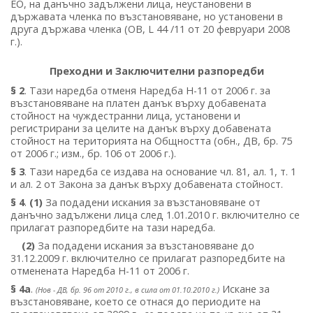
ЕО, на данъчно задължени лица, неустановени в
държавата членка по възстановяване, но установени в
друга държава членка (OB, L 44 /11 от 20 февруари 2008
г.).
Преходни и Заключителни разпоредби
§ 2
. Тази наредба отменя Наредба Н-11 от 2006 г. за
възстановяване на платен данък върху добавената
стойност на чуждестранни лица, установени и
регистрирани за целите на данък върху добавената
стойност на територията на Общността (обн., ДВ, бр. 75
от 2006 г.; изм., бр. 106 от 2006 г.).
§ 3
. Тази наредба се издава на основание чл. 81, ал. 1, т. 1
и ал. 2 от Закона за данък върху добавената стойност.
§ 4
.
(1)
За подадени искания за възстановяване от
данъчно задължени лица след 1.01.2010 г. включително се
прилагат разпоредбите на тази наредба.
(2)
За подадени искания за възстановяване до
31.12.2009 г. включително се прилагат разпоредбите на
отменената Наредба Н-11 от 2006 г.
§ 4а
.
Искане за
(Нов - ДВ, бр. 96 от 2010 г., в сила от 01.10.2010 г.)
възстановяване, което се отнася до периодите на