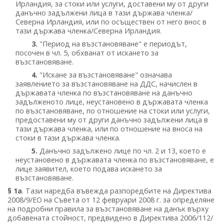
Ирландия, за стоки или услуги, доставени му от други
данъчно задължени лица в тази държава членка/
Северна Ирландия, или по осъществен от него внос в
тази държава членка/Северна Ирландия.
3.
"Период на възстановяване" е периодът,
посочен в чл. 5, обхванат от искането за
възстановяване.
4.
"Искане за възстановяване" означава
заявлението за възстановяване на ДДС, начислен в
държавата членка по възстановяване на данъчно
задълженото лице, неустановено в държавата членка
по възстановяване, по отношение на стоки или услуги,
предоставени му от други данъчно задължени лица в
тази държава членка, или по отношение на вноса на
стоки в тази държава членка.
5.
Данъчно задължено лице по чл. 2 и 13, което е
неустановено в държавата членка по възстановяване, е
лице заявител, което подава искането за
възстановяване.
§ 1а
. Тази наредба въвежда разпоредбите на Директива
2008/9/ЕО на Съвета от 12 февруари 2008 г. за определяне
на подробни правила за възстановяване на данък върху
добавената стойност, предвидено в Директива 2006/112/