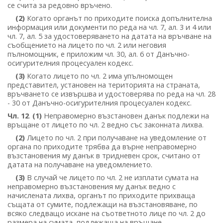
се счита за редовно връчено.
(2)
Когато органът по приходите поиска допълнителна
информация или документи по реда на чл. 7, ал. 3 и 4 или
чл. 7, ал. 5 за удостоверяването на датата на връчване на
съобщението на лицето по чл. 2 или неговия
пълномощник, е приложим чл. 30, ал. 6 от Данъчно-
осигурителния процесуален кодекс.
(3)
Когато лицето по чл. 2 има упълномощен
представител, установен на територията на страната,
връчването се извършва и удостоверява по реда на чл. 28
- 30 от Данъчно-осигурителния процесуален кодекс.
Чл. 12
.
(1)
Неправомерно възстановен данък подлежи на
връщане от лицето по чл. 2 ведно със законната лихва.
(2)
Лицето по чл. 2 при получаване на уведомление от
органа по приходите трябва да върне неправомерно
възстановения му данък в тридневен срок, считано от
датата на получаване на уведомлението.
(3)
В случай че лицето по чл. 2 не изплати сумата на
неправомерно възстановения му данък ведно с
начислената лихва, органът по приходите прихваща
същата от сумите, подлежащи на възстановяване, по
всяко следващо искане на съответното лице по чл. 2 до
размера на сумата, подлежаща на връщане.