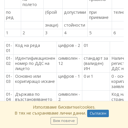
полето
по
(брой
допустими
при
телно
ред
приемане
знаци)
стойности
1
2
3
4
5
6
01-
Код на реда
цифров - 2
01
01
01-
Идентификационен
символен -
стандарт за
Наличие
02
номер по ДДС на
12
(валиден)
регистъ
лицето
ИН
ДДС на
01-
Основно или
цифров - 1
0 и 1
0 - осно
03
коригиращо искане
кориги
заявлен
01-
Държава по
символен -
Код на
04
възстановяването
2
странат
съгласн
Използваме бисквитки/cookies.
3166 - 
В тях не съхраняваме лични данни.
Съгласен
от ЕС (б
Българи
Виж повече
01-
Период на
дата