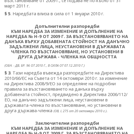
възстановяване от 2009 г., се подава не по-късно от 31
март 2011 г.
§ 5
. Наредбата влиза в сила от 1 януари 2010 г.
Допълнителни разпоредби
КЪМ НАРЕДБА ЗА ИЗМЕНЕНИЕ И ДОПЪЛНЕНИЕ НА
НАРЕДБА № H-9 ОТ 2009 Г. ЗА ВЪЗСТАНОВЯВАНЕТО НА
ДАНЪКА ВЪРХУ ДОБАВЕНАТА СТОЙНОСТ НА ДАНЪЧНО
ЗАДЪЛЖЕНИ ЛИЦА, НЕУСТАНОВЕНИ В ДЪРЖАВАТА
ЧЛЕНКА ПО ВЪЗСТАНОВЯВАНЕ, НО УСТАНОВЕНИ В
ДРУГА ДЪРЖАВА - ЧЛЕНКА НА ОБЩНОСТТА
(ОБН. - ДВ, БР. 96 ОТ 2010 Г., В СИЛА ОТ 07.12.2010 Г.)
§ 3
. Тази наредба въвежда разпоредбите на Директива
2010/66/ЕС на Съвета от 14 октомври 2010 г. за изменение
на Директива 2008/9/ЕО за определяне на подробни
правила за възстановяването на данъка върху
добавената стойност, предвидено в Директива 2006/112/
ЕО, на данъчно задължени лица, неустановени в
държавата-членка по възстановяване, но установени в
друга държава-членка
.
(OВ, L 275 от 20 октомври 2010 г.)
Заключителни разпоредби
КЪМ НАРЕДБА ЗА ИЗМЕНЕНИЕ И ДОПЪЛНЕНИЕ НА
НАРЕДБА № H-9 ОТ 2009 Г. ЗА ВЪЗСТАНОВЯВАНЕТО НА