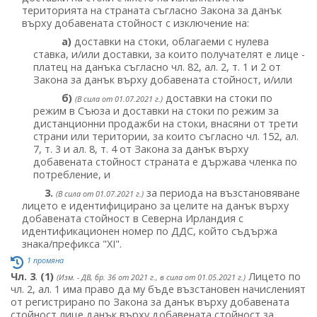
територията на страната съгласно Закона за данък
върху добавената стойност с изключение на:
а)
доставки на стоки, облагаеми с нулева
ставка, и/или доставки, за които получателят е лице -
платец на данъка съгласно чл. 82, ал. 2, т. 1 и 2 от
Закона за данък върху добавената стойност, и/или
б)
доставки на стоки по
(В сила от 01.07.2021 г.)
режим в Съюза и доставки на стоки по режим за
дистанционни продажби на стоки, внасяни от трети
страни или територии, за които съгласно чл. 152, ал.
7, т. 3 и ал. 8, т. 4 от Закона за данък върху
добавената стойност страната е държава членка по
потребление, и
3.
за периода на възстановяване
(В сила от 01.07.2021 г.)
лицето е идентифицирано за целите на данък върху
добавената стойност в Северна Ирландия с
идентификационен номер по ДДС, който съдържа
знака/префикса "XI".
1 промяна
Чл. 3
.
(1)
Лицето по
(Изм. - ДВ, бр. 36 от 2021 г., в сила от 01.05.2021 г.)
чл. 2, ал. 1 има право да му бъде възстановен начисленият
от регистрирано по Закона за данък върху добавената
стойност лице данък върху добавената стойност за