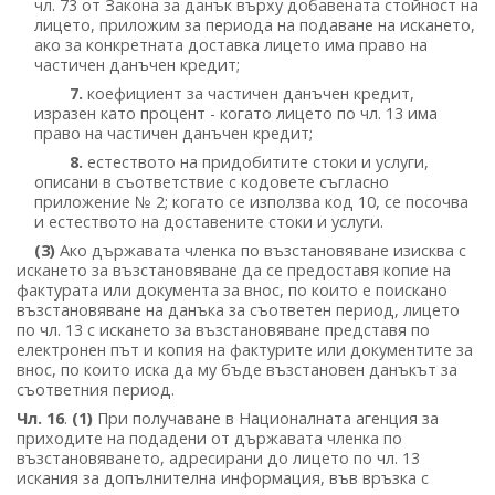
чл. 73 от Закона за данък върху добавената стойност на
лицето, приложим за периода на подаване на искането,
ако за конкретната доставка лицето има право на
частичен данъчен кредит;
7.
коефициент за частичен данъчен кредит,
изразен като процент - когато лицето по чл. 13 има
право на частичен данъчен кредит;
8.
естеството на придобитите стоки и услуги,
описани в съответствие с кодовете съгласно
приложение № 2; когато се използва код 10, се посочва
и естеството на доставените стоки и услуги.
(3)
Ако държавата членка по възстановяване изисква с
искането за възстановяване да се предоставя копие на
фактурата или документа за внос, по които е поискано
възстановяване на данъка за съответен период, лицето
по чл. 13 с искането за възстановяване представя по
електронен път и копия на фактурите или документите за
внос, по които иска да му бъде възстановен данъкът за
съответния период.
Чл. 16
.
(1)
При получаване в Националната агенция за
приходите на подадени от държавата членка по
възстановяването, адресирани до лицето по чл. 13
искания за допълнителна информация, във връзка с