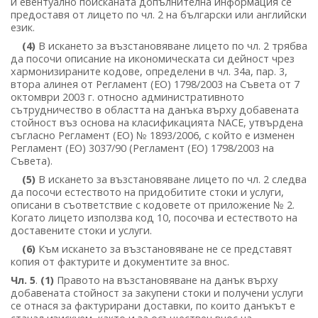
и евентуално поисканата допълнителна информация се
предоставя от лицето по чл. 2 на български или английски
език.
(4)
В искането за възстановяване лицето по чл. 2 трябва
да посочи описание на икономическата си дейност чрез
хармонизираните кодове, определени в чл. 34а, пар. 3,
втора алинея от Регламент (ЕО) 1798/2003 на Съвета от 7
октомври 2003 г. относно административното
сътрудничество в областта на данъка върху добавената
стойност въз основа на класификацията NACE, утвърдена
съгласно Регламент (ЕО) № 1893/2006, с който е изменен
Регламент (ЕО) 3037/90 (Регламент (ЕО) 1798/2003 на
Съвета).
(5)
В искането за възстановяване лицето по чл. 2 следва
да посочи естеството на придобитите стоки и услуги,
описани в съответствие с кодовете от приложение № 2.
Когато лицето използва код 10, посочва и естеството на
доставените стоки и услуги.
(6)
Към искането за възстановяване не се представят
копия от фактурите и документите за внос.
Чл. 5
.
(1)
Правото на възстановяване на данък върху
добавената стойност за закупени стоки и получени услуги
се отнася за фактурирани доставки, по които данъкът е