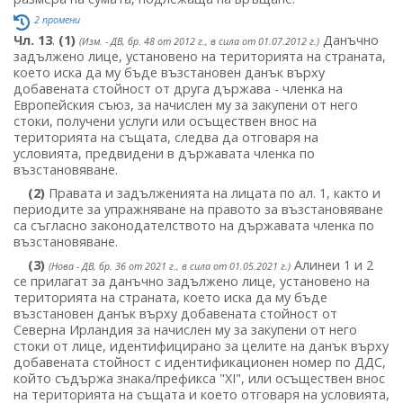
2 промени
Чл. 13
.
(1)
Данъчно
(Изм. - ДВ, бр. 48 от 2012 г., в сила от 01.07.2012 г.)
задължено лице, установено на територията на страната,
което иска да му бъде възстановен данък върху
добавената стойност от друга държава - членка на
Европейския съюз, за начислен му за закупени от него
стоки, получени услуги или осъществен внос на
територията на същата, следва да отговаря на
условията, предвидени в държавата членка по
възстановяване.
(2)
Правата и задълженията на лицата по ал. 1, както и
периодите за упражняване на правото за възстановяване
са съгласно законодателството на държавата членка по
възстановяване.
(3)
Алинеи 1 и 2
(Нова - ДВ, бр. 36 от 2021 г., в сила от 01.05.2021 г.)
се прилагат за данъчно задължено лице, установено на
територията на страната, което иска да му бъде
възстановен данък върху добавената стойност от
Северна Ирландия за начислен му за закупени от него
стоки от лице, идентифицирано за целите на данък върху
добавената стойност с идентификационен номер по ДДС,
който съдържа знака/префикса "XI", или осъществен внос
на територията на същата и което отговаря на условията,