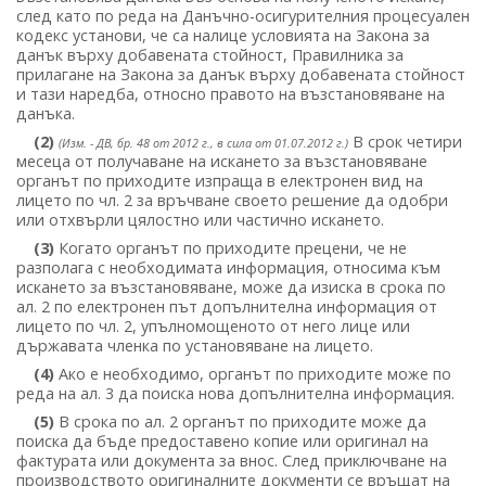
след като по реда на Данъчно-осигурителния процесуален
кодекс установи, че са налице условията на Закона за
данък върху добавената стойност, Правилника за
прилагане на Закона за данък върху добавената стойност
и тази наредба, относно правото на възстановяване на
данъка.
(2)
В срок четири
(Изм. - ДВ, бр. 48 от 2012 г., в сила от 01.07.2012 г.)
месеца от получаване на искането за възстановяване
органът по приходите изпраща в електронен вид на
лицето по чл. 2 за връчване своето решение да одобри
или отхвърли цялостно или частично искането.
(3)
Когато органът по приходите прецени, че не
разполага с необходимата информация, относима към
искането за възстановяване, може да изиска в срока по
ал. 2 по електронен път допълнителна информация от
лицето по чл. 2, упълномощеното от него лице или
държавата членка по установяване на лицето.
(4)
Ако е необходимо, органът по приходите може по
реда на ал. 3 да поиска нова допълнителна информация.
(5)
В срока по ал. 2 органът по приходите може да
поиска да бъде предоставено копие или оригинал на
фактурата или документа за внос. След приключване на
производството оригиналните документи се връщат на