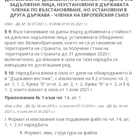
ЗАДЪЛЖЕНИ ЛИЦА, НЕУСТАНОВЕНИ В ДЪРЖАВАТА
ЧЛЕНКА ПО ВЪЗСТАНОВЯВАНЕ, НО УСТАНОВЕНИ В
ДРУГА ДЪРЖАВА - ЧЛЕНКА НА ЕВРОПЕЙСКИЯ СЪЮЗ
(ОБН. - ДВ, БР. 36 ОТ 2021 Г., В СИЛА ОТ 01.05.2021 Г.)
§ 9
. Възстановяване на данък върху добавената стойност
на данъчно задължени лица, установени в Обединено
кралство Великобритания, които не са установени на
територията на страната, за получени стоки на
територията на страната до 31 декември 2020 г.
включително, до влизане в сила на тази наредба се
извършва по досегашния ред.
§ 10
. Наредбата влиза в сила от деня на обнародването ѝ
в "Държавен вестник", с изключение на § 2 относно чл. 2,
ал. 1, т. 2, буква "б" и чл. 2, ал. 2, т. 2, буква "б" и т. 3, и § 6,
т. 2, които влизат в сила от 1 юли 2021 г.
Приложение № 1 към чл
. 14, ал. 1
(Изм. и доп. - ДВ, бр. 96 от 2010 г., в сила от 07.12.2010 г., изм. - ДВ, бр. 36 от
2021 г., в сила от 01.05.2021 г.)
І. Формат и изисквания към подавания файл по чл. 14, ал.
1, т. 2 от наредбата
1.
Формат, име, структура на файла