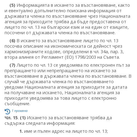
(5)
Информацията в искането за възстановяване, както
и евентуално допълнително поискана информация от
държавата членка по възстановяване чрез Националната
агенция за приходите трябва да бъде предоставена от
лицето по чл. 13 на български език и на един от езиците,
посочени от държавата членка по възстановяване.
(6)
В искането за възстановяване лицето по чл. 13
посочва описание на икономическата си дейност чрез
хармонизираните кодове, определени в чл. 34а, пар. 3,
втора алинея от Регламент (ЕО) 1798/2003 на Съвета.
(7)
Лицето по чл. 13 се уведомява по електронен път за
препращането или непрепращането на искането за
възстановяване в държавата членка по възстановяване. В
случай че държавата членка по възстановяването
уведоми Националната агенция за приходите за датата
на получаване на искането, Националната агенция за
приходите уведомява за това лицето с електронно
съобщение.
1 промяна
Чл. 15
.
(1)
Искането за възстановяване трябва да
съдържа следната информация:
1.
име и пълен адрес на лицето по чл. 13;