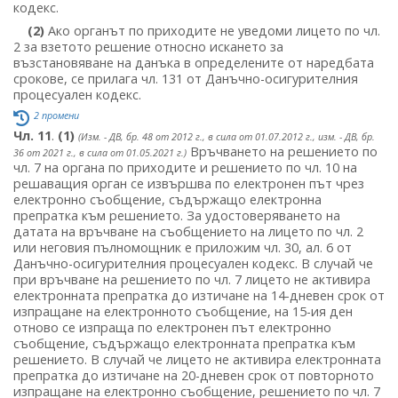
кодекс.
(2)
Ако органът по приходите не уведоми лицето по чл.
2 за взетото решение относно искането за
възстановяване на данъка в определените от наредбата
срокове, се прилага чл. 131 от Данъчно-осигурителния
процесуален кодекс.
2 промени
Чл. 11
.
(1)
(Изм. - ДВ, бр. 48 от 2012 г., в сила от 01.07.2012 г., изм. - ДВ, бр.
Връчването на решението по
36 от 2021 г., в сила от 01.05.2021 г.)
чл. 7 на органа по приходите и решението по чл. 10 на
решаващия орган се извършва по електронен път чрез
електронно съобщение, съдържащо електронна
препратка към решението. За удостоверяването на
датата на връчване на съобщението на лицето по чл. 2
или неговия пълномощник е приложим чл. 30, ал. 6 от
Данъчно-осигурителния процесуален кодекс. В случай че
при връчване на решението по чл. 7 лицето не активира
електронната препратка до изтичане на 14-дневен срок от
изпращане на електронното съобщение, на 15-ия ден
отново се изпраща по електронен път електронно
съобщение, съдържащо електронната препратка към
решението. В случай че лицето не активира електронната
препратка до изтичане на 20-дневен срок от повторното
изпращане на електронно съобщение, решението по чл. 7