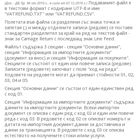
Подаваният файл е
(Доп. - ДВ, бр. 96 от 2010 г., в сила от 07.12.2010 г.)
в текстови формат с кодиране UTF-8 и име
"VATREFUND.TXT" или "VATREFUND.CSV".
Полетата във файла са разделени със знака точка и
запетая (;) и между отделните записи (редове) се поставя
стандартен разделител за край на ред на текстов файл -
знак за Carriage Return с последващ знак Line Feed.
Файлът съдържа 3 секции - секция "Основни данни",
секция "Информация за импортните документи"
(документ за внос) и секция "Информация за покупките".
Секциите се състоят от един или повече записа (редове).
Записите (редовете) започват с поле "код на реда".
Кодовете на редовете могат да приемат стойности 01, 02,
03, 04 и 05.
Секция "Основни данни" се състои от един-единствен ред
с код 01.
Секция "Информация за импортните документи" съдържа
данните за импортните документи. Всеки импортен
документ се описва с един ред с код 02 и един или повече
реда с код 03. В редовете с код 02 се описват номерът и
датата на импортния документ,данни за доставчика и
данни за транзакцията. В редовете с код 03 се описва
естеството на получените стоки и/или услуги.