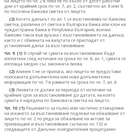
на лицето по чл. 2 в лева не по-късно от десет работни
дни от крайния срок по чл. 7, ал. 2, съответно ал. 8 или 9,
по посочена банкова сметка от лицето.
(2)
Когато данъкът по ал. 1 се възстановява по банкова
сметка, различна от сметка в българска банка или клон на
чуждестранна банка в Република България, всички
банкови такси във връзка с възстановяването на данъка,
както и с обмяната на валутата се приспадат от
установения данък за възстановяване.
Чл. 9
.
(1)
В случай че сумата за възстановяване бъде
изплатена след изтичане на срока по чл. 8, ал. 1, сумата се
изплаща заедно със законната лихва.
(2)
Алинея 1 не се прилага, ако лицето не предостави
поисканата допълнителна или нова допълнителна
информация по чл. 7 в рамките на срока по чл. 7, ал. 6.
(3)
Лихвата се дължи за периода от изтичане на
крайния срок за възстановяване до датата, на която
сумата е наредена по банковата сметка на лицето.
Чл. 10
.
(1)
Решението за пълно или частично отхвърляне
на искането за възстановяване подлежи на обжалване от
лицето по чл. 2 по реда за обжалване на актове за
прихващане и възстановяване съгласно чл. 152 и
следващите от Данъчно-осигурителния процесуален