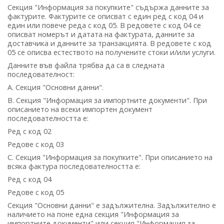
Секция "Информация за покупките" съдържа данните за
фактурите. Фактурите се описват с един ред с код 04 и
един или повече реда с код 05. В редовете с код 04 се
описват номерът и датата на фактурата, данните за
доставчика и данните за транзакцията. В редовете с код
05 се описва естеството на получените стоки и/или услуги.
Данните във файла трябва да са в следната
последователност:
A. Секция "Основни данни".
B. Секция "Информация за импортните документи". При
описанието на всеки импортен документ
последователността е:
Ред с код 02
Редове с код 03
C. Секция "Информация за покупките". При описанието на
всяка фактура последователността е:
Ред с код 04
Редове с код 05
Секция "Основни данни" е задължителна. Задължително е
наличието на поне една секция "Информация за
импортните документи" или секция "Информация за