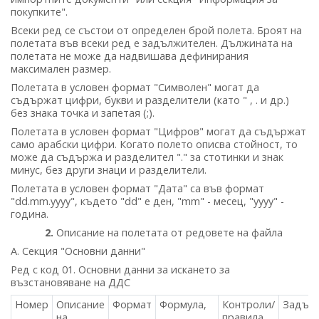
покупките".
Всеки ред се състои от определен брой полета. Броят на
полетата във всеки ред е задължителен. Дължината на
полетата не може да надвишава дефинирания
максимален размер.
Полетата в условен формат "Символен" могат да
съдържат цифри, букви и разделители (като " , . и др.)
без знака точка и запетая (;).
Полетата в условен формат "Цифров" могат да съдържат
само арабски цифри. Когато полето описва стойност, то
може да съдържа и разделител "." за стотинки и знак
минус, без други знаци и разделители.
Полетата в условен формат "Дата" са във формат
"dd.mm.yyyy", където "dd" е ден, "mm" - месец, "yyyy" -
година.
2.
Описание на полетата от редовете на файла
A. Секция "Основни данни"
Ред с код 01. Основни данни за искането за
възстановяване на ДДС
Номер
Описание
Формат
Формула,
Контроли/
Задъл
на
правила