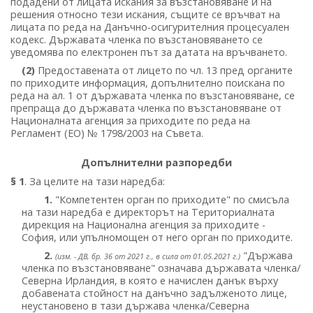
подадени от лицата искания за възстановяване и на
решения относно тези искания, същите се връчват на
лицата по реда на Данъчно-осигурителния процесуален
кодекс. Държавата членка по възстановяването се
уведомява по електронен път за датата на връчването.
(2)
Предоставената от лицето по чл. 13 пред органите
по приходите информация, допълнително поискана по
реда на ал. 1 от държавата членка по възстановяване, се
препраща до държавата членка по възстановяване от
Националната агенция за приходите по реда на
Регламент (ЕО) № 1798/2003 на Съвета.
Допълнителни разпоредби
§ 1
. За целите на тази наредба:
1.
"Компетентен орган по приходите" по смисъла
на тази наредба е директорът на Териториалната
дирекция на Национална агенция за приходите -
София, или упълномощен от него орган по приходите.
2.
"Държава
(изм. - ДВ, бр. 36 от 2021 г., в сила от 01.05.2021 г.)
членка по възстановяване" означава държавата членка/
Северна Ирландия, в която е начислен данък върху
добавената стойност на данъчно задълженото лице,
неустановено в тази държава членка/Северна