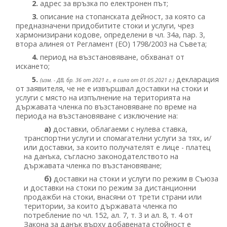
2.
адрес за връзка по електронен път;
3.
описание на стопанската дейност, за която са
предназначени придобитите стоки и услуги, чрез
хармонизирани кодове, определени в чл. 34а, пар. 3,
втора алинея от Регламент (ЕО) 1798/2003 на Съвета;
4.
период на възстановяване, обхванат от
искането;
5.
декларация
(изм. - ДВ, бр. 36 от 2021 г., в сила от 01.05.2021 г.)
от заявителя, че не е извършвал доставки на стоки и
услуги с място на изпълнение на територията на
държавата членка по възстановяване по време на
периода на възстановяване с изключение на:
а)
доставки, облагаеми с нулева ставка,
транспортни услуги и спомагателни услуги за тях, и/
или доставки, за които получателят е лице - платец
на данъка, съгласно законодателството на
държавата членка по възстановяване;
б)
доставки на стоки и услуги по режим в Съюза
и доставки на стоки по режим за дистанционни
продажби на стоки, внасяни от трети страни или
територии, за които държавата членка по
потребление по чл. 152, ал. 7, т. 3 и ал. 8, т. 4 от
Закона за данък върху добавената стойност е