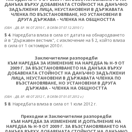
ДАНЪКА ВЪРХУ ДОБАВЕНАТА СТОЙНОСТ НА ДАНЪЧНО
ЗАДЪЛЖЕНИ ЛИЦА, НЕУСТАНОВЕНИ В ДЪРЖАВАТА
ЧЛЕНКА ПО ВЪЗСТАНОВЯВАНЕ, НО УСТАНОВЕНИ В
ДРУГА ДЪРЖАВА - ЧЛЕНКА НА ОБЩНОСТТА
(ОБН. - ДВ, БР. 96 ОТ 2010 Г., В СИЛА ОТ 07.12.2010 Г.)
§ 4
. Наредбата влиза в сила от датата на обнародването
ѝ в "Държавен вестник", с изключение на § 2, който влиза
в сила от 1 октомври 2010 г.
Заключителни разпоредби
КЪМ НАРЕДБА ЗА ИЗМЕНЕНИЕ НА НАРЕДБА № Н-9 ОТ
2009 Г. ЗА ВЪЗСТАНОВЯВАНЕТО НА ДАНЪКА ВЪРХУ
ДОБАВЕНАТА СТОЙНОСТ НА ДАНЪЧНО ЗАДЪЛЖЕНИ
ЛИЦА, НЕУСТАНОВЕНИ В ДЪРЖАВАТА ЧЛЕНКА ПО
ВЪЗСТАНОВЯВАНЕ, НО УСТАНОВЕНИ В ДРУГА
ДЪРЖАВА - ЧЛЕНКА НА ОБЩНОСТТА
(ОБН. - ДВ, БР. 48 ОТ 2012 Г., В СИЛА ОТ 01.07.2012 г.)
§ 8
. Наредбата влиза в сила от 1 юли 2012 г.
Преходни и Заключителни разпоредби
КЪМ НАРЕДБА ЗА ИЗМЕНЕНИЕ И ДОПЪЛНЕНИЕ НА
НАРЕДБА № Н-9 ОТ 2009 Г. ЗА ВЪЗСТАНОВЯВАНЕТО НА
ДАНЪКА ВЪРХУ ДОБАВЕНАТА СТОЙНОСТ НА ДАНЪЧНО