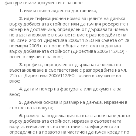
фактурите или документите за внос:
1.
име и пълен адрес на доставчика;
2.
идентификационен номер за целите на данъка
върху добавената стойност или данъчния референтен
номер на доставчика, определен от държавата членка
по възстановяване в съответствие с разпоредбите на
чл. 239 и 240 от Директива 2006/112/ЕО на Съвета от 28
ноември 2006 г. относно общата система на данъка
върху добавената стойност (Директива 2006/112/ЕО) -
освен в случаите на внос;
3.
префикс, определен от държавата членка по
възстановяване в съответствие с разпоредбите на чл.
215 от Директива 2006/112/ЕО - освен в случаите на
внос;
4.
дата и номер на фактурата или документа за
внос;
5.
данъчна основа и размер на данъка, изразени в
съответната валута;
6.
размер на подлежащия на възстановяване данък
върху добавената стойност, изразен в съответната
валута, изчислен в съответствие с коефициента за
определяне на правото на частичен данъчен кредит по