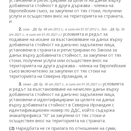
установени и регистрирани за целите на данък върху
добавената стойност в друга държава - членка на
Европейския съюз, за закупени от тях стоки, получени
услуги и осъществен внос на територията на страната,
и
2.
(изм. - ДВ, бр. 48 от 2012 г., в сила от 01.07.2012 г., доп. - ДВ, бр. 36
условията и редът за
от 2021 г., в сила от 01.05.2021 г.)
подаване на искане за възстановяване на данък върху
добавената стойност на данъчно задължени лица,
установени в страната и регистрирани по Закона за
данък върху добавената стойност, за закупени от тях
стоки, получени услуги или осъществен внос на
територията на друга държава - членка на Европейския
съюз включително за закупени от тях стоки на
територията на Северна Ирландия, и
3.
условията
(нова - ДВ, бр. 36 от 2021 г., в сила от 01.05.2021 г.)
и редът за възстановяване на начислен данък върху
добавената стойност на данъчно задължени лица,
установени и идентифицирани за целите на данък
върху добавената стойност в Северна Ирландия с
идентификационен номер по ДДС, който съдържа
знака/префикса "XI" за закупени от тях стоки и
осъществен внос на територията на страната.
(2)
Наредбата не се прилага по отношение на суми,