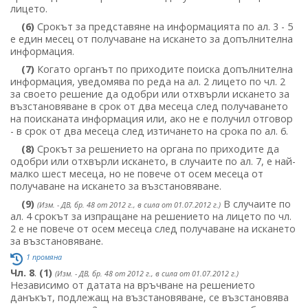
лицето.
(6)
Срокът за представяне на информацията по ал. 3 - 5
е един месец от получаване на искането за допълнителна
информация.
(7)
Когато органът по приходите поиска допълнителна
информация, уведомява по реда на ал. 2 лицето по чл. 2
за своето решение да одобри или отхвърли искането за
възстановяване в срок от два месеца след получаването
на поисканата информация или, ако не е получил отговор
- в срок от два месеца след изтичането на срока по ал. 6.
(8)
Срокът за решението на органа по приходите да
одобри или отхвърли искането, в случаите по ал. 7, е най-
малко шест месеца, но не повече от осем месеца от
получаване на искането за възстановяване.
(9)
В случаите по
(Изм. - ДВ, бр. 48 от 2012 г., в сила от 01.07.2012 г.)
ал. 4 срокът за изпращане на решението на лицето по чл.
2 е не повече от осем месеца след получаване на искането
за възстановяване.
1 промяна
Чл. 8
.
(1)
(Изм. - ДВ, бр. 48 от 2012 г., в сила от 01.07.2012 г.)
Независимо от датата на връчване на решението
данъкът, подлежащ на възстановяване, се възстановява