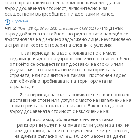
които представляват неправомерно начислен данък
върху добавената стойност, включително и за
осъществени вътреобщностни доставки и износ.
1 промяна
Чл. 2
.
(1)
Данък
(Изм. - ДВ, бр. 36 от 2021 г., в сила от 01.05.2021 г.)
върху добавената стойност по реда на тази наредба се
възстановява на данъчно задължено лице, неустановено
в страната, което отговаря на следните условия:
1.
за периода на възстановяване не е имало
седалище и адрес на управление или постоянен обект,
от който се осъществяват доставки на стоки и/или
услуги с място на изпълнение на територията на
страната, или при липса на такива - постоянен адрес
или обичайно пребиваване на територията на
страната, и
2.
за периода на възстановяване не е извършвало
доставки на стоки или услуги с място на изпълнение на
територията на страната съгласно Закона за данък
върху добавената стойност с изключение на:
а)
доставки, облагаеми с нулева ставка,
транспортни услуги и спомагателни услуги за тях, и/
или доставки, за които получателят е лице - платец
на данъка съгласно чл. 82, ал. 2 от Закона за данък