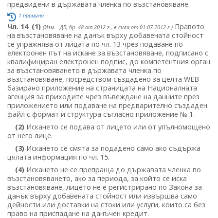
предвидени в държавата членка по възстановяване.
1 промяна
Чл. 14
.
(1)
Правото
(Изм. - ДВ, бр. 48 от 2012 г., в сила от 01.07.2012 г.)
на възстановяване на данък върху добавената стойност
се упражнява от лицата по чл. 13 чрез подаване по
електронен път на искане за възстановяване, подписано с
квалифициран електронен подпис, до компетентния орган
за възстановяването в държавата членка по
възстановяване, посредством създадено за целта WEB-
базирано приложение на страницата на Националната
агенция за приходите чрез въвеждане на данните през
приложението или подаване на предварително създаден
файл с формат и структура съгласно приложение № 1.
(2)
Искането се подава от лицето или от упълномощено
от него лице.
(3)
Искането се смята за подадено само ако съдържа
цялата информация по чл. 15.
(4)
Искането не се препраща до държавата членка по
възстановяването, ако за периода, за който се иска
възстановяване, лицето не е регистрирано по Закона за
данък върху добавената стойност или извършва само
дейности или доставки на стоки или услуги, които са без
право на приспадане на данъчен кредит.