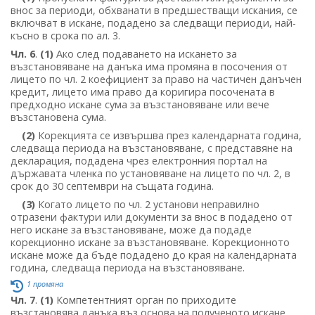
внос за периоди, обхванати в предшестващи искания, се
включват в искане, подадено за следващи периоди, най-
късно в срока по ал. 3.
Чл. 6
.
(1)
Ако след подаването на искането за
възстановяване на данъка има промяна в посочения от
лицето по чл. 2 коефициент за право на частичен данъчен
кредит, лицето има право да коригира посочената в
предходно искане сума за възстановяване или вече
възстановена сума.
(2)
Корекцията се извършва през календарната година,
следваща периода на възстановяване, с представяне на
декларация, подадена чрез електронния портал на
държавата членка по установяване на лицето по чл. 2, в
срок до 30 септември на същата година.
(3)
Когато лицето по чл. 2 установи неправилно
отразени фактури или документи за внос в подадено от
него искане за възстановяване, може да подаде
корекционно искане за възстановяване. Корекционното
искане може да бъде подадено до края на календарната
година, следваща периода на възстановяване.
1 промяна
Чл. 7
.
(1)
Компетентният орган по приходите
възстановява данъка въз основа на полученото искане,