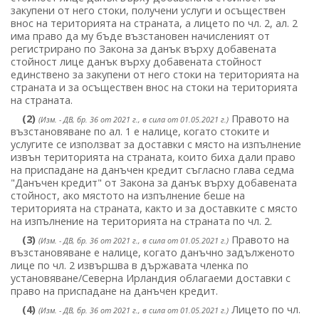
закупени от него стоки, получени услуги и осъществен
внос на територията на страната, а лицето по чл. 2, ал. 2
има право да му бъде възстановен начисленият от
регистрирано по Закона за данък върху добавената
стойност лице данък върху добавената стойност
единствено за закупени от него стоки на територията на
страната и за осъществен внос на стоки на територията
на страната.
(2)
Правото на
(Изм. - ДВ, бр. 36 от 2021 г., в сила от 01.05.2021 г.)
възстановяване по ал. 1 е налице, когато стоките и
услугите се използват за доставки с място на изпълнение
извън територията на страната, които биха дали право
на приспадане на данъчен кредит съгласно глава седма
"Данъчен кредит" от Закона за данък върху добавената
стойност, ако мястото на изпълнение беше на
територията на страната, както и за доставките с място
на изпълнение на територията на страната по чл. 2.
(3)
Правото на
(Изм. - ДВ, бр. 36 от 2021 г., в сила от 01.05.2021 г.)
възстановяване е налице, когато данъчно задълженото
лице по чл. 2 извършва в държавата членка по
установяване/Северна Ирландия облагаеми доставки с
право на приспадане на данъчен кредит.
(4)
Лицето по чл.
(Изм. - ДВ, бр. 36 от 2021 г., в сила от 01.05.2021 г.)