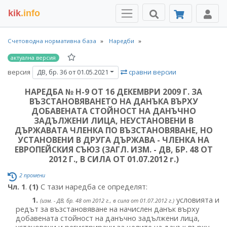
kik
.info
Счетоводна нормативна база
Наредби
актуална версия
версия
сравни версии
ДВ, бр. 36 от 01.05.2021
НАРЕДБА № Н-9 ОТ 16 ДЕКЕМВРИ 2009 Г. ЗА
ВЪЗСТАНОВЯВАНЕТО НА ДАНЪКА ВЪРХУ
ДОБАВЕНАТА СТОЙНОСТ НА ДАНЪЧНО
ЗАДЪЛЖЕНИ ЛИЦА, НЕУСТАНОВЕНИ В
ДЪРЖАВАТА ЧЛЕНКА ПО ВЪЗСТАНОВЯВАНЕ, НО
УСТАНОВЕНИ В ДРУГА ДЪРЖАВА - ЧЛЕНКА НА
ЕВРОПЕЙСКИЯ СЪЮЗ (ЗАГЛ. ИЗМ. - ДВ, БР. 48 ОТ
2012 Г., В СИЛА ОТ 01.07.2012 г.)
2 промени
Чл. 1
.
(1)
С тази наредба се определят:
1.
условията и
(изм. - ДВ, бр. 48 от 2012 г., в сила от 01.07.2012 г.)
редът за възстановяване на начислен данък върху
добавената стойност на данъчно задължени лица,