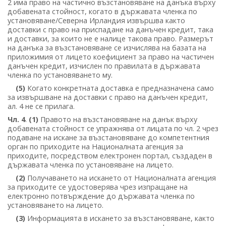
2 има право на частично възстановяване на данъка върху
добавената стойност, когато в държавата членка по
установяване/Северна Ирландия извършва както
доставки с право на приспадане на данъчен кредит, така
и доставки, за които не е налице такова право. Размерът
на данъка за възстановяване се изчислява на базата на
приложимия от лицето коефициент за право на частичен
данъчен кредит, изчислен по правилата в държавата
членка по установяването му.
(5)
Когато конкретната доставка е предназначена само
за извършване на доставки с право на данъчен кредит,
ал. 4 не се прилага.
Чл. 4
.
(1)
Правото на възстановяване на данък върху
добавената стойност се упражнява от лицата по чл. 2 чрез
подаване на искане за възстановяване до компетентния
орган по приходите на Националната агенция за
приходите, посредством електронен портал, създаден в
държавата членка по установяване на лицето.
(2)
Получаването на искането от Националната агенция
за приходите се удостоверява чрез изпращане на
електронно потвърждение до държавата членка по
установяването на лицето.
(3)
Информацията в искането за възстановяване, както