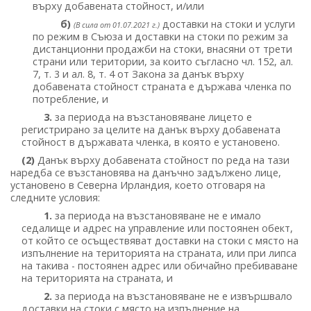
върху добавената стойност, и/или
б)
доставки на стоки и услуги
(В сила от 01.07.2021 г.)
по режим в Съюза и доставки на стоки по режим за
дистанционни продажби на стоки, внасяни от трети
страни или територии, за които съгласно чл. 152, ал.
7, т. 3 и ал. 8, т. 4 от Закона за данък върху
добавената стойност страната е държава членка по
потребление, и
3.
за периода на възстановяване лицето е
регистрирано за целите на данък върху добавената
стойност в държавата членка, в която е установено.
(2)
Данък върху добавената стойност по реда на тази
наредба се възстановява на данъчно задължено лице,
установено в Северна Ирландия, което отговаря на
следните условия:
1.
за периода на възстановяване не е имало
седалище и адрес на управление или постоянен обект,
от който се осъществяват доставки на стоки с място на
изпълнение на територията на страната, или при липса
на такива - постоянен адрес или обичайно пребиваване
на територията на страната, и
2.
за периода на възстановяване не е извършвало
доставки на стоки с място на изпълнение на