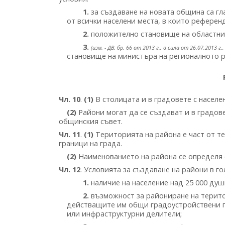
1.
за създаване на новата община са г
от всички населени места, в които референ
2.
положително становище на областния у
3.
(изм. - ДВ, бр. 66 от 2013 г., в сила от 26.07.2013 г.,
становище на министъра на регионалното раз
Чл. 10
.
(1)
В столицата и в градовете с населе
(2)
Райони могат да се създават и в градов
общинския съвет.
Чл. 11
.
(1)
Територията на района е част от т
граници на града.
(2)
Наименованието на района се определя с
Чл. 12
. Условията за създаване на райони в го
1.
наличие на население над 25 000 душ
2.
възможност за райониране на терито
действащите им общи градоустройствени п
или инфраструктурни делители;