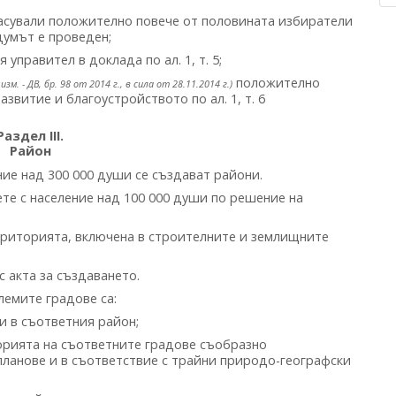
ласували положително повече от половината избиратели
думът е проведен;
правител в доклада по ал. 1, т. 5;
положително
 изм. - ДВ, бр. 98 от 2014 г., в сила от 28.11.2014 г.)
витие и благоустройството по ал. 1, т. 6
Раздел III.
Район
ние над 300 000 души се създават райони.
ете с население над 100 000 души по решение на
ериторията, включена в строителните и землищните
 акта за създаването.
лемите градове са:
и в съответния район;
рията на съответните градове съобразно
ланове и в съответствие с трайни природо-географски