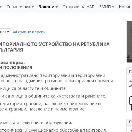
Справочник
Закони
Становища НАП
ЗМИП
Новин
сравни версии
2023
ИТОРИАЛНОТО УСТРОЙСТВО НА РЕПУБЛИКА
БЪЛГАРИЯ
лава първа.
И ПОЛОЖЕНИЯ
П
на административно-териториални и териториални
з
ършването на административно-териториални промени.
а
ници са областите и общините.
и единици в общините са кметствата и районите.
територия, граници, население, наименование и
ия, граници, население и наименование.
П
е места и селищните образувания.
сторически и функционално обособена територия,