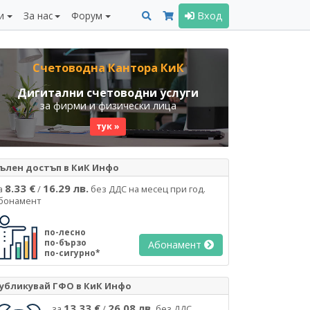
и
За нас
Форум
Вход
Счетоводна Кантора КиК
Дигитални счетоводни услуги
за фирми и физически лица
тук »
ълен достъп в КиК Инфо
8.33 €
16.29 лв.
а
/
без ДДС на месец при год.
бонамент
по-лесно
по-бързо
Абонамент
по-сигурно*
убликувай ГФО в КиК Инфо
13.33 €
26.08 лв.
за
/
без ДДС