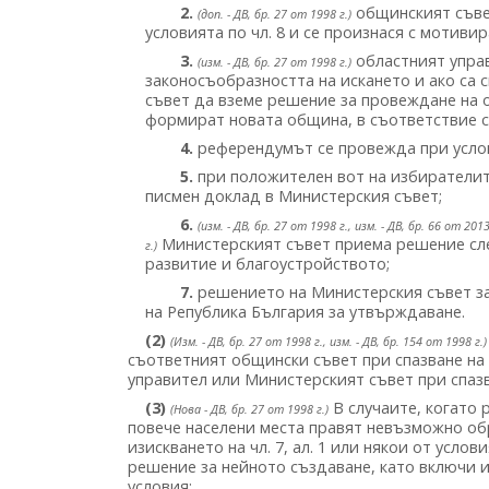
2.
общинският съвет
(доп. - ДВ, бр. 27 от 1998 г.)
условията по чл. 8 и се произнася с мотив
3.
областният упра
(изм. - ДВ, бр. 27 от 1998 г.)
законосъобразността на искането и ако са 
съвет да вземе решение за провеждане на 
формират новата община, в съответствие с и
4.
референдумът се провежда при услови
5.
при положителен вот на избирателит
писмен доклад в Министерския съвет;
6.
(изм. - ДВ, бр. 27 от 1998 г., изм. - ДВ, бр. 66 от 201
Министерският съвет приема решение сл
г.)
развитие и благоустройството;
7.
решението на Министерския съвет за
на Република България за утвърждаване.
(2)
(Изм. - ДВ, бр. 27 от 1998 г., изм. - ДВ, бр. 154 от 1998 г.)
съответният общински съвет при спазване на про
управител или Министерският съвет при спазване
(3)
В случаите, когато р
(Нова - ДВ, бр. 27 от 1998 г.)
повече населени места правят невъзможно об
изискването на чл. 7, ал. 1 или някои от услов
решение за нейното създаване, като включи и
условия: