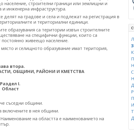
о население, строителни граници или землищни и
а и инженерна инфраструктура.
е делят на градове и села и подлежат на регистрация в
ериториалните и териториални единици.
С
те образувания са територии извън строителните
ъществяване на специфични функции, които са
Л
т постоянно живеещо население.
З
място и селищното образувание имат територия,
К
П
Н
лава втора.
АСТИ, ОБЩИНИ, РАЙОНИ И КМЕТСТВА
Н
Раздел I.
Д
Област
Р
П
ече съседни общини.
И
а включените в нея общини.
Т
Д
Наименование на областта е наименованието на
нтър.