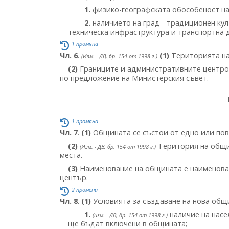
1.
физико-географската обособеност на
2.
наличието на град - традиционен кул
техническа инфраструктура и транспортна д
1 промяна
Чл. 6
.
(1)
Територията на
(Изм. - ДВ, бр. 154 от 1998 г.)
(2)
Границите и административните центров
по предложение на Министерския съвет.
1 промяна
Чл. 7
.
(1)
Общината се състои от едно или пов
(2)
Територия на общин
(Изм. - ДВ, бр. 154 от 1998 г.)
места.
(3)
Наименование на общината е наименова
център.
2 промени
Чл. 8
.
(1)
Условията за създаване на нова общи
1.
наличие на насе
(изм. - ДВ, бр. 154 от 1998 г.)
ще бъдат включени в общината;