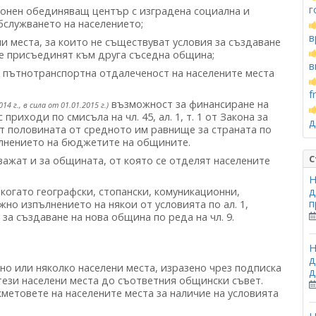
г
ионен обединяващ център с изградена социална и
бслужването на населението;
в
и места, за които не съществуват условия за създаване
се присъединят към друга съседна община;
в
 пътнотранспортна отдалеченост на населените места
f
възможност за финансиране на
014 г., в сила от 01.01.2015 г.)
иходи по смисъла на чл. 45, ал. 1, т. 1 от Закона за
д
от половината от средното им равнище за страната по
ълнението на бюджетите на общините.
С
 важат и за общината, от която се отделят населените
Н
 когато географски, стопански, комуникационни,
д
п
но изпълнението на някои от условията по ал. 1,
а създаване на нова община по реда на чл. 9.
Н
д
но или няколко населени места, изразено чрез подписка
д
 тези населени места до съответния общински съвет.
метовете на населените места за наличие на условията