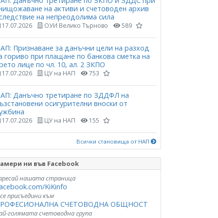
АП: Данъчно третиране по ЗКПО и ЗДДС при
нищожаване на активи и счетоводен архив
следствие на непреодолима сила
17.07.2026
ОУИ Велико Търново
589
АП: Признаване за данъчни цели на разход
а гориво при плащане по банкова сметка на
рето лице по чл. 10, ал. 2 ЗКПО
17.07.2026
ЦУ на НАП
753
АП: Данъчно третиране по ЗДДФЛ на
ъзстановени осигурителни вноски от
ужбина
17.07.2026
ЦУ на НАП
155
Всички становища от НАП
амери ни във Facebook
аресай нашата страница
acebook.com/KiKinfo
 се присъедини към
РОФЕСИОНАЛНА СЧЕТОВОДНА ОБЩНОСТ
ай-голямата счетоводна група