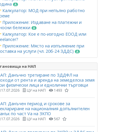
одина
Калкулатор: МОД при непълно работно
реме
Приложение: Издаване на платежни и
носни бележки
Калкулатор: Кое е по-изгодно ЕООД или
reelancer?
Приложение: Място на изпълнение при
оставка на услуги (чл. 20б-24 ЗДДС)
тановища на НАП
АП: Данъчно третиране по ЗДДФЛ на
оходи от рента и аренда на земеделска земя
ри физически лица и еднолични търговци
17.07.2026
ЦУ на НАП
1493
АП: Данъчен период и срокове за
еклариране на националния допълнителен
анък по част Vа на ЗКПО
17.07.2026
ЦУ на НАП
567