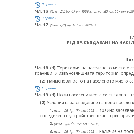
8 промени
Чл. 16
.
(Изм. - ДВ, бр. 69 от 1999 г., отм. - ДВ, бр. 107 от 2020 
3 промени
Чл. 17
.
(Отм. - ДВ, бр. 107 от 2020 г.)
Г
РЕД ЗА СЪЗДАВАНЕ НА НАСЕ
Нас
Чл. 18
.
(1)
Територия на населеното място е с
граници, и извънселищната територия, опред
(2)
Наименованието на населеното място се 
1 промяна
Чл. 19
.
(1)
Нови населени места се създават в
(2)
Условията за създаване на ново населено
1.
трайно заселван
(изм. - ДВ, бр. 154 от 1998 г.)
определена с устройствен план територия и
2.
(отм. - ДВ, бр. 154 от 1998 г.)
3.
наличие на пост
(изм. - ДВ, бр. 154 от 1998 г.)