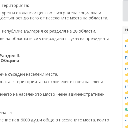
 територията;
турен и стопански център с изградена социална и
остъпност до него от населените места на областта.
Н
 Република България се разделя на 28 области.
е на областите се утвърждават с указ на президента
н
Раздел II.
п
Община
(
ече съседни населени места.
ата е територията на включените в нея населени
(
нието на населеното място -неин административен
(
на са:
ление над 6000 души общо в населените места, които
ч