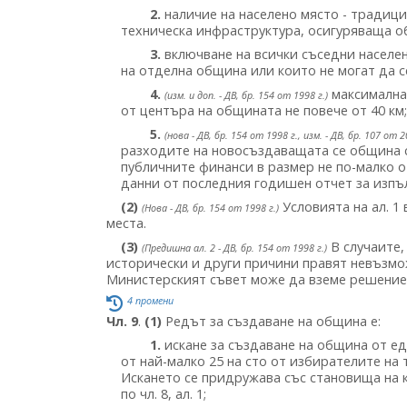
2.
наличие на населено място - традиц
техническа инфраструктура, осигуряваща о
3.
включване на всички съседни населен
на отделна община или които не могат да 
4.
максимална
(изм. и доп. - ДВ, бр. 154 от 1998 г.)
от центъра на общината не повече от 40 км;
5.
(нова - ДВ, бр. 154 от 1998 г., изм. - ДВ, бр. 107 от 2
разходите на новосъздаващата се община с пр
публичните финанси в размер не по-малко 
данни от последния годишен отчет за изп
(2)
Условията на ал. 1
(Нова - ДВ, бр. 154 от 1998 г.)
места.
(3)
В случаите,
(Предишна ал. 2 - ДВ, бр. 154 от 1998 г.)
исторически и други причини правят невъзмож
Министерският съвет може да вземе решение з
4 промени
Чл. 9
.
(1)
Редът за създаване на община е:
1.
искане за създаване на община от ед
от най-малко 25 на сто от избирателите на
Искането се придружава със становища на к
по чл. 8, ал. 1;