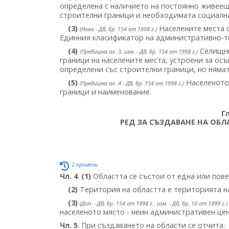
определена с наличието на постоянно живеещ
строителни граници и необходимата социалн
(3)
Населените места с
(Нова - ДВ, бр. 154 от 1998 г.)
Единния класификатор на административно-т
(4)
Селищни
(Предишна ал. 3, изм. - ДВ, бр. 154 от 1998 г.)
граници на населените места, устроени за ос
определени със строителни граници, но няма
(5)
Населеното 
(Предишна ал. 4 - ДВ, бр. 154 от 1998 г.)
граници и наименование.
Г
РЕД ЗА СЪЗДАВАНЕ НА ОБЛ
2 промени
Чл. 4
.
(1)
Областта се състои от една или пов
(2)
Територия на областта е територията н
(3)
(Доп. - ДВ, бр. 154 от 1998 г., изм. - ДВ, бр. 10 от 1999 г.)
населеното място - неин административен це
Чл. 5
. При създаването на области се отчита: