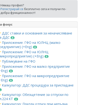
Нямаш профил?
Регистрирай се
безплатно сега и получи по-
добра функционалност!
а фокус
ДДС ставки и основания за неначисляване
а ДДС
Приложение: ГФО на ЮЛНЦ (малко
редприятие) (+Eng)
Приложение: ГФО на ЮЛНЦ
микропредприятие) (+Eng)
Публикуване на ГФО
Приложение: ГФО на малко предприятие
+Eng)
Приложение: ГФО на микропредприятие
+Eng)
Калкулатор: ДДС процедура за приспадане
Калкулатор: Обезщетение за отпуски по
л.224 КТ
Калкулатор: Платен отпуск при непълна