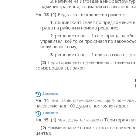
3.
наличие на изградена инфраструктура
административни, социални и санитарно-хи
Чл. 13
.
(1)
Редът за създаване на район е:
1.
общинският съвет по предложение на
града на райони и приема решение;
2.
решението по т. 1 се изпраща за обн
управител, който се произнася по законосъ
получаването му;
3.
решението по т. 1 влиза в сила от д
(2)
Териториалното деление на столичната 
се извършва със закон.
2 промени
Чл. 14
.
(Изм. - ДВ, бр. 107 от 2020 г., изм. - ДВ, бр. 36 от 2021 
население над 100 души с постоянен адрес.
1 промяна
Чл. 15
.
(1)
Територия на 
(Изм. - ДВ, бр. 107 от 2020 г.)
(2)
Наименование на кметството е наименов
център.