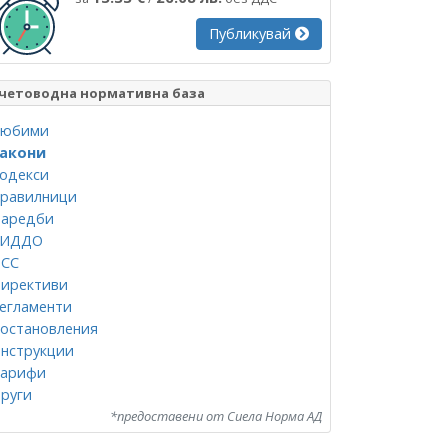
Публикувай
четоводна нормативна база
юбими
акони
одекси
равилници
аредби
СИДДО
СС
ирективи
егламенти
остановления
нструкции
арифи
руги
*предоставени от Сиела Норма АД