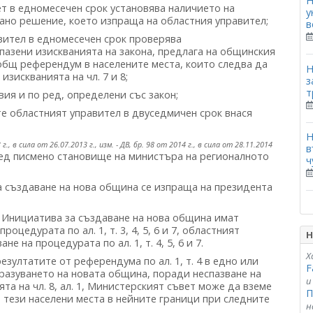
Н
 в едномесечен срок установява наличието на
у
ирано решение, което изпраща на областния управител;
в
вител в едномесечен срок проверява
спазени изискванията на закона, предлага на общинския
общ референдум в населените места, които следва да
Н
зискванията на чл. 7 и 8;
з
т
я и по ред, определени със закон;
е областният управител в двуседмичен срок внася
Н
3 г., в сила от 26.07.2013 г., изм. - ДВ, бр. 98 от 2014 г., в сила от 28.11.2014
в
ед писмено становище на министъра на регионалното
ч
 създаване на нова община се изпраща на президента
Инициатива за създаване на нова община имат
цедурата по ал. 1, т. 3, 4, 5, 6 и 7, областният
Н
 на процедурата по ал. 1, т. 4, 5, 6 и 7.
Х
езултатите от референдума по ал. 1, т. 4 в едно или
F
разуването на новата община, поради неспазване на
и
ията на чл. 8, ал. 1, Министерският съвет може да вземе
П
 тези населени места в нейните граници при следните
н