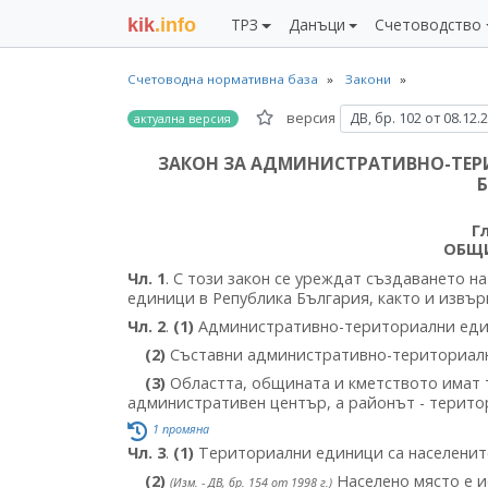
kik
.info
ТРЗ
Данъци
Счетоводство
Счетоводна нормативна база
Закони
версия
ДВ, бр. 102 от 08.12.
актуална версия
ЗАКОН ЗА АДМИНИСТРАТИВНО-ТЕР
Г
ОБЩ
Чл. 1
. С този закон се уреждат създаването 
единици в Република България, както и изв
Чл. 2
.
(1)
Административно-териториални еди
(2)
Съставни административно-териториалн
(3)
Областта, общината и кметството имат 
административен център, а районът - територ
1 промяна
Чл. 3
.
(1)
Териториални единици са населенит
(2)
Населено място е и
(Изм. - ДВ, бр. 154 от 1998 г.)