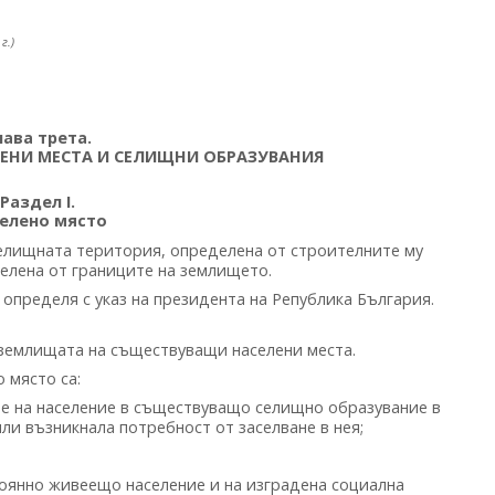
г.)
лава трета.
ЛЕНИ МЕСТА И СЕЛИЩНИ ОБРАЗУВАНИЯ
Раздел I.
елено място
елищната територия, определена от строителните му
елена от границите на землището.
определя с указ на президента на Република България.
 землищата на съществуващи населени места.
 място са:
е на население в съществуващо селищно образувание в
ли възникнала потребност от заселване в нея;
оянно живеещо население и на изградена социална