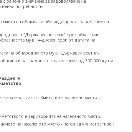
 с районно значение за задоволяване на
гиенни потребности.
 кмета на общината обсъжда проект за деление на
ародване в "Държавен вестник" чрез областния
образността му в 14-дневен срок от датата на
атата на обнародването му в "Държавен вестник".
община и на градовете с население над 300 000 души
Раздел IV.
Кметство
Кметство е населено място с
г., в сила от 01.05.2021 г.)
кметството е територията на населеното място.
анието на населеното място - негов административен