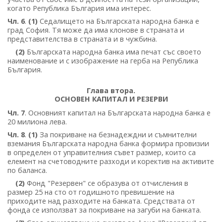
когато Република България има интерес.
Чл. 6
.
(1)
Седалището на Българската народна банка е
град София. Тя може да има клонове в страната и
представителства в страната и в чужбина.
(2)
Българската народна банка има печат със своето
наименование и с изображение на герба на Република
България.
Глава втора.
ОСНОВЕН КАПИТАЛ И РЕЗЕРВИ
Чл. 7
. Основният капитал на Българската народна банка е
20 милиона лева.
Чл. 8
.
(1)
За покриване на безнадеждни и съмнителни
вземания Българската народна банка формира провизии
в определен от управителния съвет размер, които са
елемент на счетоводните разходи и коректив на активите
по баланса.
(2)
Фонд "Резервен" се образува от отчисления в
размер 25 на сто от годишното превишение на
приходите над разходите на банката. Средствата от
фонда се използват за покриване на загуби на банката.