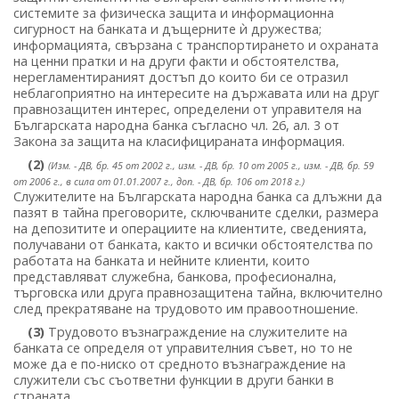
системите за физическа защита и информационна
сигурност на банката и дъщерните ѝ дружества;
информацията, свързана с транспортирането и охраната
на ценни пратки и на други факти и обстоятелства,
нерегламентираният достъп до които би се отразил
неблагоприятно на интересите на държавата или на друг
правнозащитен интерес, определени от управителя на
Българската народна банка съгласно чл. 26, ал. 3 от
Закона за защита на класифицираната информация.
(2)
(Изм. - ДВ, бр. 45 от 2002 г., изм. - ДВ, бр. 10 от 2005 г., изм. - ДВ, бр. 59
от 2006 г., в сила от 01.01.2007 г., доп. - ДВ, бр. 106 от 2018 г.)
Служителите на Българската народна банка са длъжни да
пазят в тайна преговорите, сключваните сделки, размера
на депозитите и операциите на клиентите, сведенията,
получавани от банката, както и всички обстоятелства по
работата на банката и нейните клиенти, които
представляват служебна, банкова, професионална,
търговска или друга правнозащитена тайна, включително
след прекратяване на трудовото им правоотношение.
(3)
Трудовото възнаграждение на служителите на
банката се определя от управителния съвет, но то не
може да е по-ниско от средното възнаграждение на
служители със съответни функции в други банки в
страната.