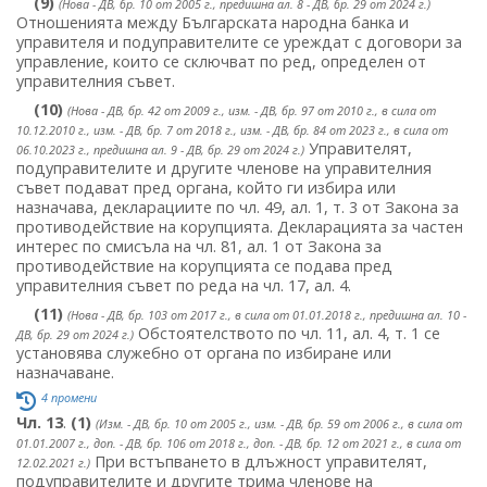
(9)
(Нова - ДВ, бр. 10 от 2005 г., предишна ал. 8 - ДВ, бр. 29 от 2024 г.)
Отношенията между Българската народна банка и
управителя и подуправителите се уреждат с договори за
управление, които се сключват по ред, определен от
управителния съвет.
(10)
(Нова - ДВ, бр. 42 от 2009 г., изм. - ДВ, бр. 97 от 2010 г., в сила от
10.12.2010 г., изм. - ДВ, бр. 7 от 2018 г., изм. - ДВ, бр. 84 от 2023 г., в сила от
Управителят,
06.10.2023 г., предишна ал. 9 - ДВ, бр. 29 от 2024 г.)
подуправителите и другите членове на управителния
съвет подават пред органа, който ги избира или
назначава, декларациите по чл. 49, ал. 1, т. 3 от Закона за
противодействие на корупцията. Декларацията за частен
интерес по смисъла на чл. 81, ал. 1 от Закона за
противодействие на корупцията се подава пред
управителния съвет по реда на чл. 17, ал. 4.
(11)
(Нова - ДВ, бр. 103 от 2017 г., в сила от 01.01.2018 г., предишна ал. 10 -
Обстоятелството по чл. 11, ал. 4, т. 1 се
ДВ, бр. 29 от 2024 г.)
установява служебно от органа по избиране или
назначаване.
4 промени
Чл. 13
.
(1)
(Изм. - ДВ, бр. 10 от 2005 г., изм. - ДВ, бр. 59 от 2006 г., в сила от
01.01.2007 г., доп. - ДВ, бр. 106 от 2018 г., доп. - ДВ, бр. 12 от 2021 г., в сила от
При встъпването в длъжност управителят,
12.02.2021 г.)
подуправителите и другите трима членове на