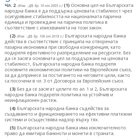
Чл. 2
.
(1)
Основна цел на Българската
(Изм. - ДВ, бр. 10 от 2005 г.)
народна банка е да поддържа ценовата стабилност чрез
осигуряване стабилността на националната парична
единица и провеждане на парична политика в
съответствие с изискванията на този закон.
(2)
Българската народна банка
(Изм. - ДВ, бр. 106 от 2018 г.)
действа в съответствие с принципа на отворената
пазарна икономика при свободна конкуренция, като
подкрепя ефективното разпределение на ресурсите. Без
да се засяга основната цел за поддържане на ценовата
стабилност, Българската народна банка подкрепя
основните икономически политики на Европейския съюз,
за да допринесе за постигането на неговите цели, както
са посочени в чл. 3 от Договора за Европейския съюз.
(3)
Без да се засягат целите по ал. 1 и 2, Българската
народна банка подкрепя политика на устойчив и
неинфлационен растеж.
(4)
Българската народна банка съдейства за
създаването и функционирането на ефективни платежни
системи и осъществява надзор върху тях.
(5)
Българската народна банка има изключителното
право да емитира банкноти и монети в страната.