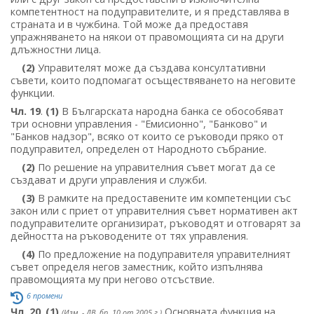
компетентност на подуправителите, и я представлява в
страната и в чужбина. Той може да предоставя
упражняването на някои от правомощията си на други
длъжностни лица.
(2)
Управителят може да създава консултативни
съвети, които подпомагат осъществяването на неговите
функции.
Чл. 19
.
(1)
В Българската народна банка се обособяват
три основни управления - "Емисионно", "Банково" и
"Банков надзор", всяко от които се ръководи пряко от
подуправител, определен от Народното събрание.
(2)
По решение на управителния съвет могат да се
създават и други управления и служби.
(3)
В рамките на предоставените им компетенции със
закон или с приет от управителния съвет нормативен акт
подуправителите организират, ръководят и отговарят за
дейността на ръководените от тях управления.
(4)
По предложение на подуправителя управителният
съвет определя негов заместник, който изпълнява
правомощията му при негово отсъствие.
6 промени
Чл. 20
.
(1)
Основната функция на
(Изм. - ДВ, бр. 10 от 2005 г.)