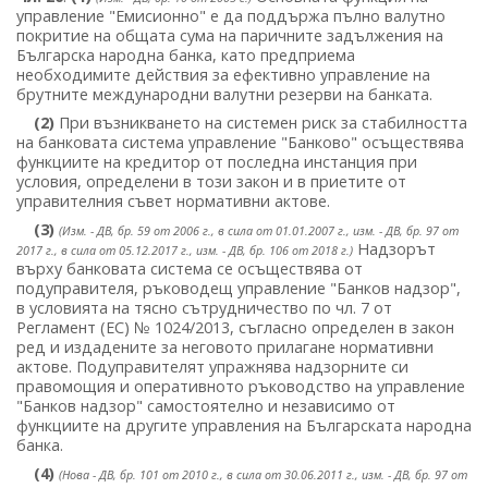
управление "Емисионно" е да поддържа пълно валутно
покритие на общата сума на паричните задължения на
Българска народна банка, като предприема
необходимите действия за ефективно управление на
брутните международни валутни резерви на банката.
(2)
При възникването на системен риск за стабилността
на банковата система управление "Банково" осъществява
функциите на кредитор от последна инстанция при
условия, определени в този закон и в приетите от
управителния съвет нормативни актове.
(3)
(Изм. - ДВ, бр. 59 от 2006 г., в сила от 01.01.2007 г., изм. - ДВ, бр. 97 от
Надзорът
2017 г., в сила от 05.12.2017 г., изм. - ДВ, бр. 106 от 2018 г.)
върху банковата система се осъществява от
подуправителя, ръководещ управление "Банков надзор",
в условията на тясно сътрудничество по чл. 7 от
Регламент (ЕС) № 1024/2013, съгласно определен в закон
ред и издадените за неговото прилагане нормативни
актове. Подуправителят упражнява надзорните си
правомощия и оперативното ръководство на управление
"Банков надзор" самостоятелно и независимо от
функциите на другите управления на Българската народна
банка.
(4)
(Нова - ДВ, бр. 101 от 2010 г., в сила от 30.06.2011 г., изм. - ДВ, бр. 97 от