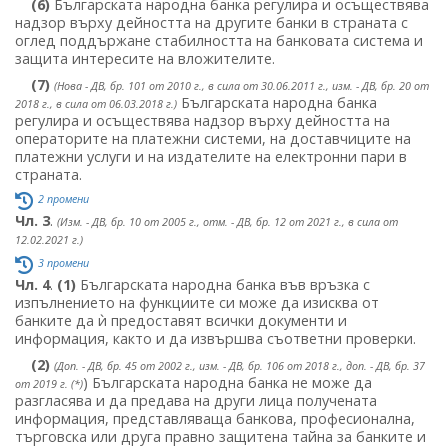
(6)
Българската народна банка регулира и осъществява
надзор върху дейността на другите банки в страната с
оглед поддържане стабилността на банковата система и
защита интересите на вложителите.
(7)
(Нова - ДВ, бр. 101 от 2010 г., в сила от 30.06.2011 г., изм. - ДВ, бр. 20 от
Българската народна банка
2018 г., в сила от 06.03.2018 г.)
регулира и осъществява надзор върху дейността на
операторите на платежни системи, на доставчиците на
платежни услуги и на издателите на електронни пари в
страната.
2 промени
Чл. 3
.
(Изм. - ДВ, бр. 10 от 2005 г., отм. - ДВ, бр. 12 от 2021 г., в сила от
12.02.2021 г.)
3 промени
Чл. 4
.
(1)
Българската народна банка във връзка с
изпълнението на функциите си може да изисква от
банките да ѝ предоставят всички документи и
информация, както и да извършва съответни проверки.
(2)
(Доп. - ДВ, бр. 45 от 2002 г., изм. - ДВ, бр. 106 от 2018 г., доп. - ДВ, бр. 37
) Българската народна банка не може да
от 2019 г. (*)
разгласява и да предава на други лица получената
информация, представляваща банкова, професионална,
търговска или друга правно защитена тайна за банките и