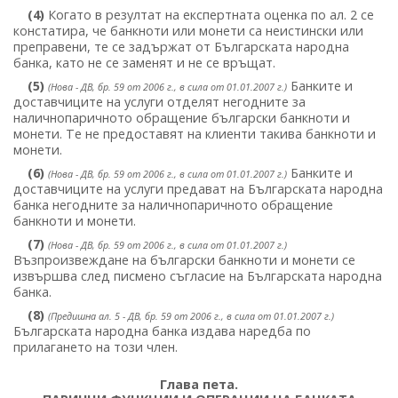
(4)
Когато в резултат на експертната оценка по ал. 2 се
констатира, че банкноти или монети са неистински или
преправени, те се задържат от Българската народна
банка, като не се заменят и не се връщат.
(5)
Банките и
(Нова - ДВ, бр. 59 от 2006 г., в сила от 01.01.2007 г.)
доставчиците на услуги отделят негодните за
наличнопаричното обращение български банкноти и
монети. Те не предоставят на клиенти такива банкноти и
монети.
(6)
Банките и
(Нова - ДВ, бр. 59 от 2006 г., в сила от 01.01.2007 г.)
доставчиците на услуги предават на Българската народна
банка негодните за наличнопаричното обращение
банкноти и монети.
(7)
(Нова - ДВ, бр. 59 от 2006 г., в сила от 01.01.2007 г.)
Възпроизвеждане на български банкноти и монети се
извършва след писмено съгласие на Българската народна
банка.
(8)
(Предишна ал. 5 - ДВ, бр. 59 от 2006 г., в сила от 01.01.2007 г.)
Българската народна банка издава наредба по
прилагането на този член.
Глава пета.