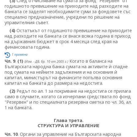
(3)
След отчисляване на сумата за фонд "Резервен" от
годишното превишение на приходите над разходите на
банката се заделят необходимите суми за фондовете със
специално предназначение, учредени по решение на
управителния съвет.
(4)
Остатъкът от годишното превишение на приходите
над разходите на банката се внася всяка година в приход
на държавния бюджет в срок 4 месеца след края на
финансовата година.
1 промяна
Чл. 9
.
(1)
Когато в баланса на
(Изм. - ДВ, бр. 10 от 2005 г.)
Българската народна банка сумата на активите ѝ спадне
под сумата на нейните задължения и на основния ѝ
капитал, министърът на финансите попълва основния
капитал на банката до размера на недостига.
(2)
Редът по ал. 1 за покриване на недостига се прилага
само в случаите, когато са изчерпани средствата по фонд
"Резервен" и по специалната резервна сметка по чл. 36, ал.
1 на банката.
Глава трета.
СТРУКТУРА И УПРАВЛЕНИЕ
Чл. 10
. Органи за управление на Българската народна