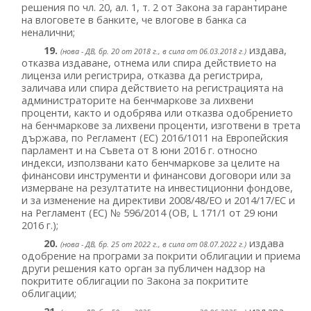
решения по чл. 20, ал. 1, т. 2 от Закона за гарантиране
на влоговете в банките, че влогове в банка са
неналични;
19.
издава,
(нова - ДВ, бр. 20 от 2018 г., в сила от 06.03.2018 г.)
отказва издаване, отнема или спира действието на
лиценза или регистрира, отказва да регистрира,
заличава или спира действието на регистрацията на
администраторите на бенчмаркове за лихвени
проценти, както и одобрява или отказва одобрението
на бенчмаркове за лихвени проценти, изготвени в трета
държава, по Регламент (ЕС) 2016/1011 на Европейския
парламент и на Съвета от 8 юни 2016 г. относно
индекси, използвани като бенчмаркове за целите на
финансови инструменти и финансови договори или за
измерване на резултатите на инвестиционни фондове,
и за изменение на директиви 2008/48/ЕО и 2014/17/ЕС и
на Регламент (ЕС) № 596/2014 (ОВ, L 171/1 от 29 юни
2016 г.);
20.
издава
(нова - ДВ, бр. 25 от 2022 г., в сила от 08.07.2022 г.)
одобрение на програми за покрити облигации и приема
други решения като орган за публичен надзор на
покритите облигации по Закона за покритите
облигации;