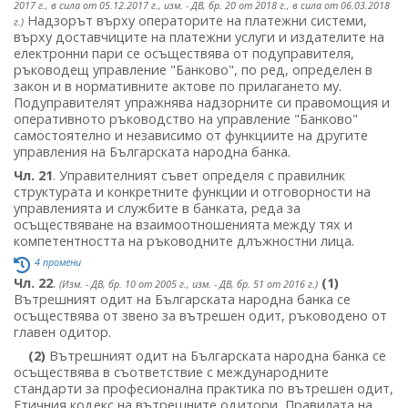
2017 г., в сила от 05.12.2017 г., изм. - ДВ, бр. 20 от 2018 г., в сила от 06.03.2018
Надзорът върху операторите на платежни системи,
г.)
върху доставчиците на платежни услуги и издателите на
електронни пари се осъществява от подуправителя,
ръководещ управление "Банково", по ред, определен в
закон и в нормативните актове по прилагането му.
Подуправителят упражнява надзорните си правомощия и
оперативното ръководство на управление "Банково"
самостоятелно и независимо от функциите на другите
управления на Българската народна банка.
Чл. 21
. Управителният съвет определя с правилник
структурата и конкретните функции и отговорности на
управленията и службите в банката, реда за
осъществяване на взаимоотношенията между тях и
компетентността на ръководните длъжностни лица.
4 промени
Чл. 22
.
(1)
(Изм. - ДВ, бр. 10 от 2005 г., изм. - ДВ, бр. 51 от 2016 г.)
Вътрешният одит на Българската народна банка се
осъществява от звено за вътрешен одит, ръководено от
главен одитор.
(2)
Вътрешният одит на Българската народна банка се
осъществява в съответствие с международните
стандарти за професионална практика по вътрешен одит,
Етичния кодекс на вътрешните одитори, Правилата на