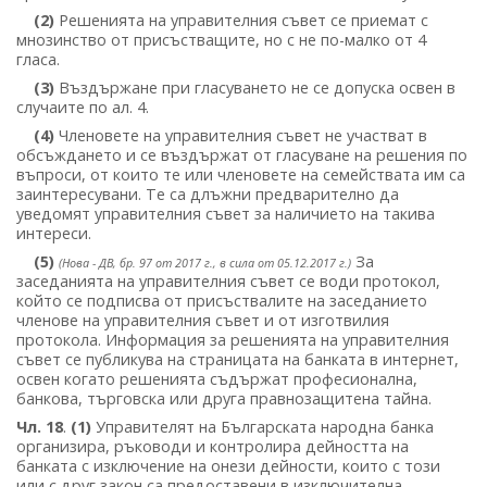
(2)
Решенията на управителния съвет се приемат с
мнозинство от присъстващите, но с не по-малко от 4
гласа.
(3)
Въздържане при гласуването не се допуска освен в
случаите по ал. 4.
(4)
Членовете на управителния съвет не участват в
обсъждането и се въздържат от гласуване на решения по
въпроси, от които те или членовете на семействата им са
заинтересувани. Те са длъжни предварително да
уведомят управителния съвет за наличието на такива
интереси.
(5)
За
(Нова - ДВ, бр. 97 от 2017 г., в сила от 05.12.2017 г.)
заседанията на управителния съвет се води протокол,
който се подписва от присъствалите на заседанието
членове на управителния съвет и от изготвилия
протокола. Информация за решенията на управителния
съвет се публикува на страницата на банката в интернет,
освен когато решенията съдържат професионална,
банкова, търговска или друга правнозащитена тайна.
Чл. 18
.
(1)
Управителят на Българската народна банка
организира, ръководи и контролира дейността на
банката с изключение на онези дейности, които с този
или с друг закон са предоставени в изключителна