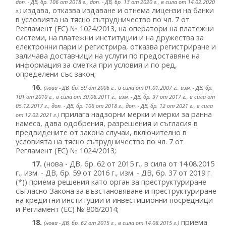
доп. - ДВ, бр. 106 от 2018 г., доп. - ДВ, бр. 13 от 2020 г., в сила от 14.02.2020
издава, отказва издаване и отнема лицензи на банки
г.)
в условията на тясно сътрудничество по чл. 7 от
Регламент (ЕС) № 1024/2013, на оператори на платежни
системи, на платежни институции и на дружества за
електронни пари и регистрира, отказва регистриране и
заличава доставчици на услуги по предоставяне на
информация за сметка при условия и по ред,
определени със закон;
16.
(нова - ДВ, бр. 59 от 2006 г., в сила от 01.01.2007 г., изм. - ДВ, бр.
101 от 2010 г., в сила от 30.06.2011 г., изм. - ДВ, бр. 97 от 2017 г., в сила от
05.12.2017 г., доп. - ДВ, бр. 106 от 2018 г., доп. - ДВ, бр. 12 от 2021 г., в сила
прилага надзорни мерки и мерки за ранна
от 12.02.2021 г.)
намеса, дава одобрения, разрешения и съгласия в
предвидените от закона случаи, включително в
условията на тясно сътрудничество по чл. 7 от
Регламент (ЕС) № 1024/2013;
17.
(нова - ДВ, бр. 62 от 2015 г., в сила от 14.08.2015
г., изм. - ДВ, бр. 59 от 2016 г., изм. - ДВ, бр. 37 от 2019 г.
(*)) приема решения като орган за преструктуриране
съгласно Закона за възстановяване и преструктуриране
на кредитни институции и инвестиционни посредници
и Регламент (ЕС) № 806/2014;
18.
приема
(нова - ДВ, бр. 62 от 2015 г., в сила от 14.08.2015 г.)