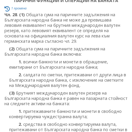
ПАРИЧНИ ФУНКЦИИ И ОПЕРАЦИИ НА БАНКАТА
1 промяна
Чл. 28
.
(1)
Общата сума на паричните задължения на
Българската народна банка не може да превишава
левовия еквивалент на брутния международен валутен
резерв, като левовият еквивалент се определя на
основата на официалния валутен курс на лева към
германската марка съгласно чл. 29.
(2)
Общата сума на паричните задължения на
Българската народна банка включва:
1.
всички банкноти и монети в обращение,
емитирани от Българската народна банка;
2.
салдата по сметки, притежавани от други лица в
Българската народна банка, с изключение на сметките
на Международния валутен фонд.
(3)
Брутният международен валутен резерв на
Българската народна банка е равен на пазарната стойност
на следните активи на банката:
1.
притежаваните банкноти и монети в свободно
конвертируема чуждестранна валута;
2.
средства в свободно конвертируема валута,
притежавани от Българската народна банка по сметки в