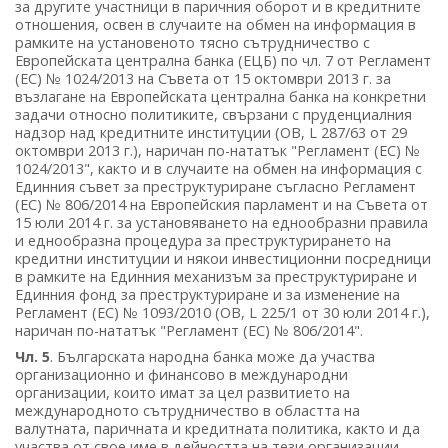
за другите участници в паричния оборот и в кредитните
отношения, освен в случаите на обмен на информация в
рамките на установеното тясно сътрудничество с
Европейската централна банка (ЕЦБ) по чл. 7 от Регламент
(ЕС) № 1024/2013 на Съвета от 15 октомври 2013 г. за
възлагане на Европейската централна банка на конкретни
задачи относно политиките, свързани с пруденциалния
надзор над кредитните институции (ОВ, L 287/63 от 29
октомври 2013 г.), наричан по-нататък "Регламент (ЕС) №
1024/2013", както и в случаите на обмен на информация с
Единния съвет за преструктуриране съгласно Регламент
(ЕС) № 806/2014 на Европейския парламент и на Съвета от
15 юли 2014 г. за установяването на еднообразни правила
и еднообразна процедура за преструктурирането на
кредитни институции и някои инвестиционни посредници
в рамките на Единния механизъм за преструктуриране и
Единния фонд за преструктуриране и за изменение на
Регламент (ЕС) № 1093/2010 (ОВ, L 225/1 от 30 юли 2014 г.),
наричан по-нататък "Регламент (ЕС) № 806/2014".
Чл. 5
. Българската народна банка може да участва
организационно и финансово в международни
организации, които имат за цел развитието на
международното сътрудничество в областта на
валутната, паричната и кредитната политика, както и да
участва от свое име в дейността на тези организации,