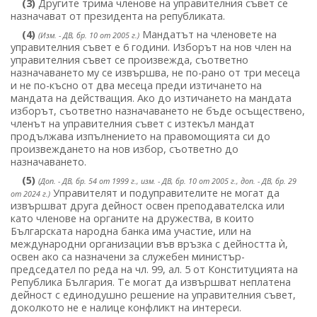
(3)
Другите трима членове на управителния съвет се
назначават от президента на републиката.
(4)
Мандатът на членовете на
(Изм. - ДВ, бр. 10 от 2005 г.)
управителния съвет е 6 години. Изборът на нов член на
управителния съвет се произвежда, съответно
назначаването му се извършва, не по-рано от три месеца
и не по-късно от два месеца преди изтичането на
мандата на действащия. Ако до изтичането на мандата
изборът, съответно назначаването не бъде осъществено,
членът на управителния съвет с изтекъл мандат
продължава изпълнението на правомощията си до
произвеждането на нов избор, съответно до
назначаването.
(5)
(Доп. - ДВ, бр. 54 от 1999 г., изм. - ДВ, бр. 10 от 2005 г., доп. - ДВ, бр. 29
Управителят и подуправителите не могат да
от 2024 г.)
извършват друга дейност освен преподавателска или
като членове на органите на дружества, в които
Българската народна банка има участие, или на
международни организации във връзка с дейността ѝ,
освен ако са назначени за служебен министър-
председател по реда на чл. 99, ал. 5 от Конституцията на
Република България. Те могат да извършват неплатена
дейност с единодушно решение на управителния съвет,
доколкото не е налице конфликт на интереси.