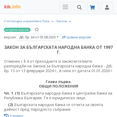
kik
.info
Счетоводна нормативна база
Закони
актуална версия
версия
сравни версии
ДВ, бр. 64 от 05.08.2025
ЗАКОН ЗА БЪЛГАРСКАТА НАРОДНА БАНКА ОТ 1997
Г.
Отменен с § 4 от преходните и заключителните
разпоредби на Закона за Българската народна банка - ДВ,
бр. 13 от 13 февруари 2024 г., в сила от датата 01.01.2026 г.
Глава първа.
ОБЩИ ПОЛОЖЕНИЯ
Чл. 1
.
(1)
Българската народна банка е централна банка на
Република България. Тя е юридическо лице.
(2)
Българската народна банка се отчита за своята
дейност пред Народното събрание.
4 промени