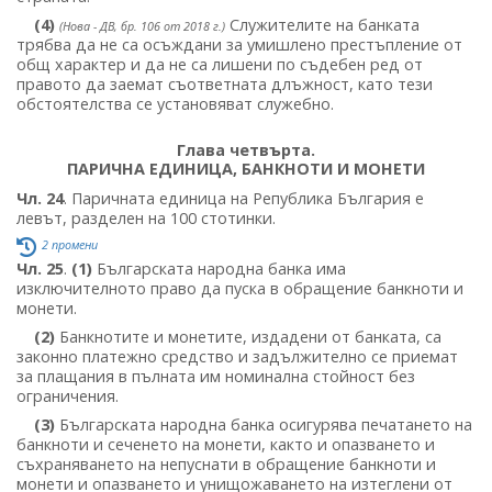
(4)
Служителите на банката
(Нова - ДВ, бр. 106 от 2018 г.)
трябва да не са осъждани за умишлено престъпление от
общ характер и да не са лишени по съдебен ред от
правото да заемат съответната длъжност, като тези
обстоятелства се установяват служебно.
Глава четвърта.
ПАРИЧНА ЕДИНИЦА, БАНКНОТИ И МОНЕТИ
Чл. 24
. Паричната единица на Република България е
левът, разделен на 100 стотинки.
2 промени
Чл. 25
.
(1)
Българската народна банка има
изключителното право да пуска в обращение банкноти и
монети.
(2)
Банкнотите и монетите, издадени от банката, са
законно платежно средство и задължително се приемат
за плащания в пълната им номинална стойност без
ограничения.
(3)
Българската народна банка осигурява печатането на
банкноти и сеченето на монети, както и опазването и
съхраняването на непуснати в обращение банкноти и
монети и опазването и унищожаването на изтеглени от