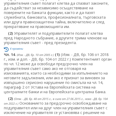
управителния съвет полагат клетва да спазват законите,
да съдействат за независимо осъществяване на
поверените на банката функции, както и да пазят
служебната, банковата, професионалната, търговската
или друга правнозащитена тайна, включително и след
прекратяване на правомощията им.
(2)
Управителят и подуправителите полагат клетва
пред Народното събрание, а другите трима членове на
управителния съвет - пред президента.
4 промени
Чл. 14
.
(1)
(Изм. - ДВ, бр. 106 от 2018
(Изм. - ДВ, бр. 10 от 2005 г.)
г., изм. и доп. - ДВ, бр. 104 от 2022 г.) Компетентният орган
по чл. 12 може да освободи предсрочно член на
управителния съвет само ако не отговаря на
изискванията, които са необходими за изпълнението на
неговите задължения, или ако е признат за виновен за
извършено сериозно нарушение по смисъла на чл. 14,
параграф 2 от Устава на Европейската система на
централните банки и на Европейската централна банка.
(2)
(Отм. - ДВ, бр. 48 от 2015 г., в сила от 27.06.2015 г., нова - ДВ, бр. 104
Основанието за предсрочно освобождаване на
от 2022 г.)
подуправител или на друг член на управителния съвет с
изключение на управителя се установява с решение на