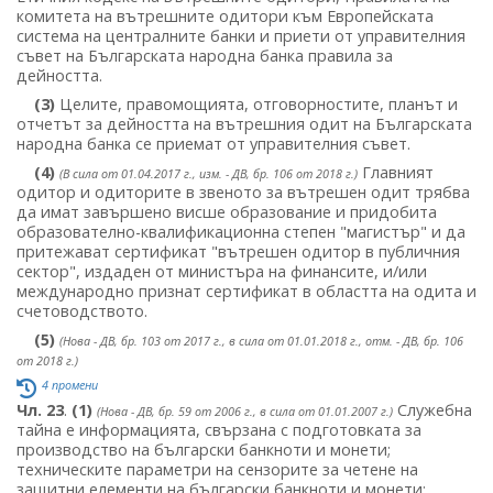
комитета на вътрешните одитори към Европейската
система на централните банки и приети от управителния
съвет на Българската народна банка правила за
дейността.
(3)
Целите, правомощията, отговорностите, планът и
отчетът за дейността на вътрешния одит на Българската
народна банка се приемат от управителния съвет.
(4)
Главният
(В сила от 01.04.2017 г., изм. - ДВ, бр. 106 от 2018 г.)
одитор и одиторите в звеното за вътрешен одит трябва
да имат завършено висше образование и придобита
образователно-квалификационна степен "магистър" и да
притежават сертификат "вътрешен одитор в публичния
сектор", издаден от министъра на финансите, и/или
международно признат сертификат в областта на одита и
счетоводството.
(5)
(Нова - ДВ, бр. 103 от 2017 г., в сила от 01.01.2018 г., отм. - ДВ, бр. 106
от 2018 г.)
4 промени
Чл. 23
.
(1)
Служебна
(Нова - ДВ, бр. 59 от 2006 г., в сила от 01.01.2007 г.)
тайна е информацията, свързана с подготовката за
производство на български банкноти и монети;
техническите параметри на сензорите за четене на
защитни елементи на български банкноти и монети;