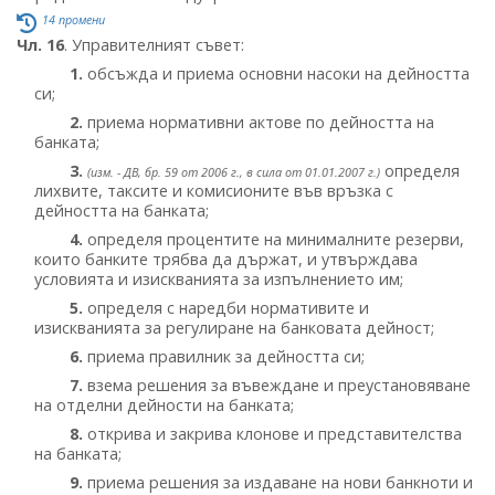
14 промени
Чл. 16
. Управителният съвет:
1.
обсъжда и приема основни насоки на дейността
си;
2.
приема нормативни актове по дейността на
банката;
3.
определя
(изм. - ДВ, бр. 59 от 2006 г., в сила от 01.01.2007 г.)
лихвите, таксите и комисионите във връзка с
дейността на банката;
4.
определя процентите на минималните резерви,
които банките трябва да държат, и утвърждава
условията и изискванията за изпълнението им;
5.
определя с наредби нормативите и
изискванията за регулиране на банковата дейност;
6.
приема правилник за дейността си;
7.
взема решения за въвеждане и преустановяване
на отделни дейности на банката;
8.
открива и закрива клонове и представителства
на банката;
9.
приема решения за издаване на нови банкноти и