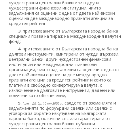
чуждестранни централни банки или в други
чуждестранни финансови институции, чиито
задължения са оценени с една от двете най-високи
оценки на две международно признати агенции за
кредитен рейтинг;
3.
притежаваните от Българската народна банка
специални права на тираж на Международния валутен
фонд;
4.
притежаваните от Българската народна банка
дългови инструменти, емитирани от чужди държави,
централни банки, други чуждестранни финансови
институции или международни финансови
организации, чиито задължения са оценени с една от
двете най-високи оценки на две международно
признати агенции за кредитен рейтинг и които са
платими в свободно конвертируема валута, с
изключение на дълговите инструменти, дадени или
получени като обезпечение;
5.
салдото от вземанията и
(изм. - ДВ, бр. 10 от 2005 г.)
задълженията по форуърдни сделки или сделки с
уговорка за обратно изкупуване на Българската
народна банка, сключени със или гарантирани от
чуждестранни централни банки, публични
международни финансови организации или други