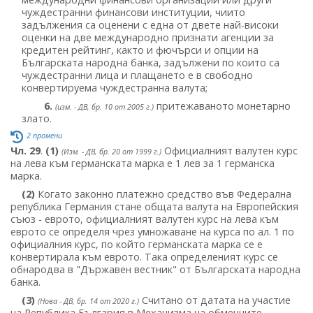
чуждестранни финансови институции, чиито
задължения са оценени с една от двете най-високи
оценки на две международно признати агенции за
кредитен рейтинг, както и фючърси и опции на
Българската народна банка, задължени по които са
чуждестранни лица и плащането е в свободно
конвертируема чуждестранна валута;
6.
притежаваното монетарно
(изм. - ДВ, бр. 10 от 2005 г.)
злато.
2 промени
Чл. 29
.
(1)
Официалният валутен курс
(Изм. - ДВ, бр. 20 от 1999 г.)
на лева към германската марка е 1 лев за 1 германска
марка.
(2)
Когато законно платежно средство във Федерална
република Германия стане общата валута на Европейския
съюз - еврото, официалният валутен курс на лева към
еврото се определя чрез умножаване на курса по ал. 1 по
официалния курс, по който германската марка се е
конвертирала към еврото. Така определеният курс се
обнародва в "Държавен вестник" от Българската народна
банка.
(3)
Считано от датата на участие
(Нова - ДВ, бр. 14 от 2020 г.)
на Република България в Механизма на обменните