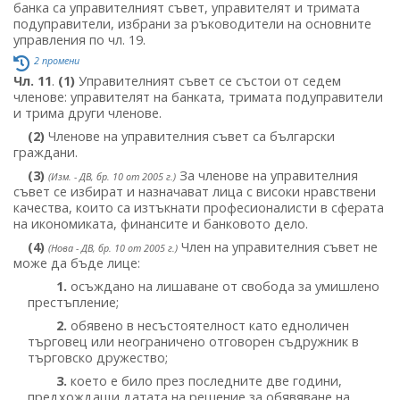
банка са управителният съвет, управителят и тримата
подуправители, избрани за ръководители на основните
управления по чл. 19.
2 промени
Чл. 11
.
(1)
Управителният съвет се състои от седем
членове: управителят на банката, тримата подуправители
и трима други членове.
(2)
Членове на управителния съвет са български
граждани.
(3)
За членове на управителния
(Изм. - ДВ, бр. 10 от 2005 г.)
съвет се избират и назначават лица с високи нравствени
качества, които са изтъкнати професионалисти в сферата
на икономиката, финансите и банковото дело.
(4)
Член на управителния съвет не
(Нова - ДВ, бр. 10 от 2005 г.)
може да бъде лице:
1.
осъждано на лишаване от свобода за умишлено
престъпление;
2.
обявено в несъстоятелност като едноличен
търговец или неограничено отговорен съдружник в
търговско дружество;
3.
което е било през последните две години,
предхождащи датата на решение за обявяване на