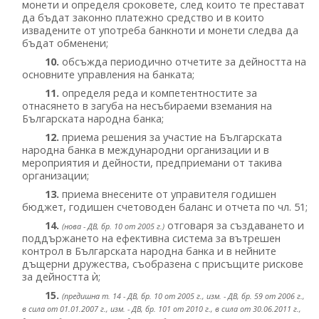
монети и определя сроковете, след които те престават
да бъдат законно платежно средство и в които
извадените от употреба банкноти и монети следва да
бъдат обменени;
10.
обсъжда периодично отчетите за дейността на
основните управления на банката;
11.
определя реда и компетентностите за
отнасянето в загуба на несъбираеми вземания на
Българската народна банка;
12.
приема решения за участие на Българската
народна банка в международни организации и в
мероприятия и дейности, предприемани от такива
организации;
13.
приема внесените от управителя годишен
бюджет, годишен счетоводен баланс и отчета по чл. 51;
14.
отговаря за създаването и
(нова - ДВ, бр. 10 от 2005 г.)
поддържането на ефективна система за вътрешен
контрол в Българската народна банка и в нейните
дъщерни дружества, съобразена с присъщите рискове
за дейността ѝ;
15.
(предишна т. 14 - ДВ, бр. 10 от 2005 г., изм. - ДВ, бр. 59 от 2006 г.,
в сила от 01.01.2007 г., изм. - ДВ, бр. 101 от 2010 г., в сила от 30.06.2011 г.,