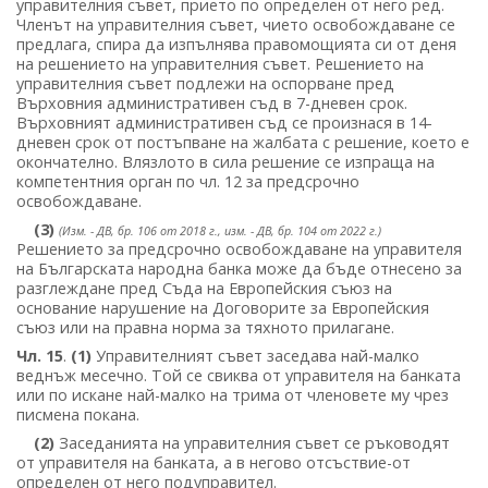
управителния съвет, прието по определен от него ред.
Членът на управителния съвет, чието освобождаване се
предлага, спира да изпълнява правомощията си от деня
на решението на управителния съвет. Решението на
управителния съвет подлежи на оспорване пред
Върховния административен съд в 7-дневен срок.
Върховният административен съд се произнася в 14-
дневен срок от постъпване на жалбата с решение, което е
окончателно. Влязлото в сила решение се изпраща на
компетентния орган по чл. 12 за предсрочно
освобождаване.
(3)
(Изм. - ДВ, бр. 106 от 2018 г., изм. - ДВ, бр. 104 от 2022 г.)
Решението за предсрочно освобождаване на управителя
на Българската народна банка може да бъде отнесено за
разглеждане пред Съда на Европейския съюз на
основание нарушение на Договорите за Европейския
съюз или на правна норма за тяхното прилагане.
Чл. 15
.
(1)
Управителният съвет заседава най-малко
веднъж месечно. Той се свиква от управителя на банката
или по искане най-малко на трима от членовете му чрез
писмена покана.
(2)
Заседанията на управителния съвет се ръководят
от управителя на банката, а в негово отсъствие-от
определен от него подуправител.