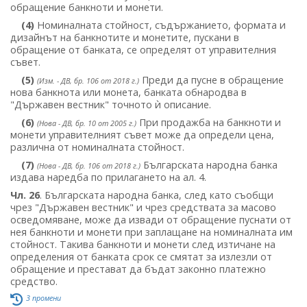
обращение банкноти и монети.
(4)
Номиналната стойност, съдържанието, формата и
дизайнът на банкнотите и монетите, пускани в
обращение от банката, се определят от управителния
съвет.
(5)
Преди да пусне в обращение
(Изм. - ДВ, бр. 106 от 2018 г.)
нова банкнота или монета, банката обнародва в
"Държавен вестник" точното ѝ описание.
(6)
При продажба на банкноти и
(Нова - ДВ, бр. 10 от 2005 г.)
монети управителният съвет може да определи цена,
различна от номиналната стойност.
(7)
Българската народна банка
(Нова - ДВ, бр. 106 от 2018 г.)
издава наредба по прилагането на ал. 4.
Чл. 26
. Българската народна банка, след като съобщи
чрез "Държавен вестник" и чрез средствата за масово
осведомяване, може да извади от обращение пуснати от
нея банкноти и монети при заплащане на номиналната им
стойност. Такива банкноти и монети след изтичане на
определения от банката срок се смятат за излезли от
обращение и престават да бъдат законно платежно
средство.
3 промени