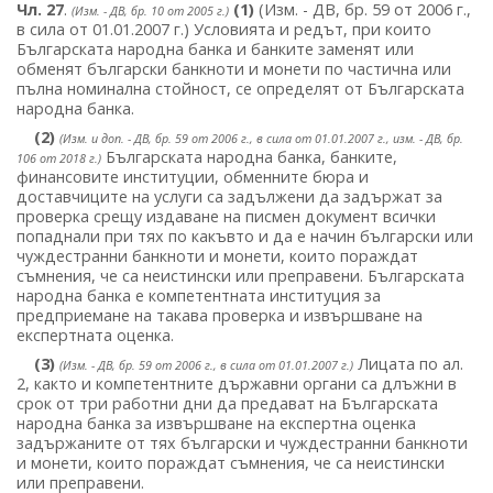
Чл. 27
.
(1)
(Изм. - ДВ, бр. 59 от 2006 г.,
(Изм. - ДВ, бр. 10 от 2005 г.)
в сила от 01.01.2007 г.) Условията и редът, при които
Българската народна банка и банките заменят или
обменят български банкноти и монети по частична или
пълна номинална стойност, се определят от Българската
народна банка.
(2)
(Изм. и доп. - ДВ, бр. 59 от 2006 г., в сила от 01.01.2007 г., изм. - ДВ, бр.
Българската народна банка, банките,
106 от 2018 г.)
финансовите институции, обменните бюра и
доставчиците на услуги са задължени да задържат за
проверка срещу издаване на писмен документ всички
попаднали при тях по какъвто и да е начин български или
чуждестранни банкноти и монети, които пораждат
съмнения, че са неистински или преправени. Българската
народна банка е компетентната институция за
предприемане на такава проверка и извършване на
експертната оценка.
(3)
Лицата по ал.
(Изм. - ДВ, бр. 59 от 2006 г., в сила от 01.01.2007 г.)
2, както и компетентните държавни органи са длъжни в
срок от три работни дни да предават на Българската
народна банка за извършване на експертна оценка
задържаните от тях български и чуждестранни банкноти
и монети, които пораждат съмнения, че са неистински
или преправени.