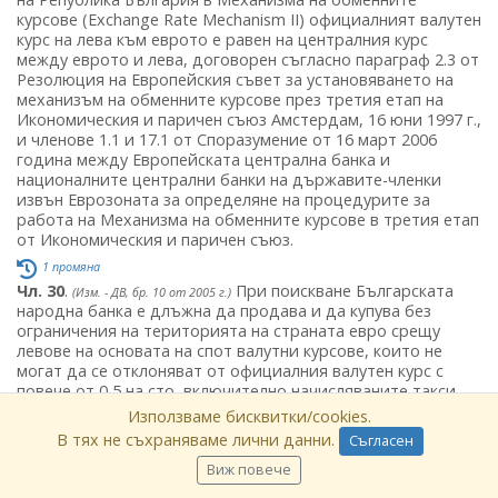
курсове (Exchange Rate Mechanism II) официалният валутен
курс на лева към еврото е равен на централния курс
между еврото и лева, договорен съгласно параграф 2.3 от
Резолюция на Европейския съвет за установяването на
механизъм на обменните курсове през третия етап на
Икономическия и паричен съюз Амстердам, 16 юни 1997 г.,
и членове 1.1 и 17.1 от Споразумение от 16 март 2006
година между Европейската централна банка и
националните централни банки на държавите-членки
извън Еврозоната за определяне на процедурите за
работа на Механизма на обменните курсове в третия етап
от Икономическия и паричен съюз.
1 промяна
Чл. 30
.
При поискване Българската
(Изм. - ДВ, бр. 10 от 2005 г.)
народна банка е длъжна да продава и да купува без
ограничения на територията на страната евро срещу
левове на основата на спот валутни курсове, които не
могат да се отклоняват от официалния валутен курс с
повече от 0,5 на сто, включително начисляваните такси,
комисионни и други разходи за клиента.
Използваме бисквитки/cookies.
1 промяна
В тях не съхраняваме лични данни.
Съгласен
Чл. 31
.
(1)
Българската народна банка
(Изм. - ДВ, бр. 10 от 2005 г.)
Виж повече
може да предприема всички необходими действия,