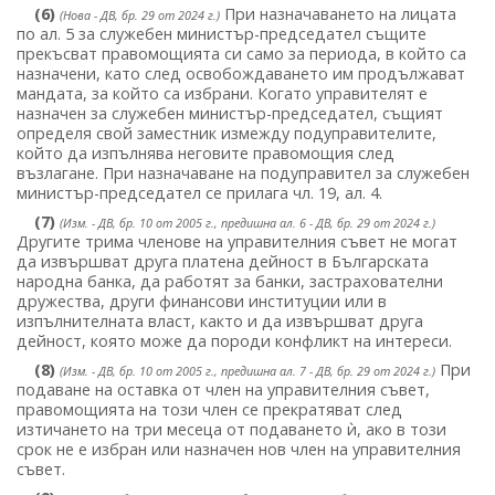
(6)
При назначаването на лицата
(Нова - ДВ, бр. 29 от 2024 г.)
по ал. 5 за служебен министър-председател същите
прекъсват правомощията си само за периода, в който са
назначени, като след освобождаването им продължават
мандата, за който са избрани. Когато управителят е
назначен за служебен министър-председател, същият
определя свой заместник измежду подуправителите,
който да изпълнява неговите правомощия след
възлагане. При назначаване на подуправител за служебен
министър-председател се прилага чл. 19, ал. 4.
(7)
(Изм. - ДВ, бр. 10 от 2005 г., предишна ал. 6 - ДВ, бр. 29 от 2024 г.)
Другите трима членове на управителния съвет не могат
да извършват друга платена дейност в Българската
народна банка, да работят за банки, застрахователни
дружества, други финансови институции или в
изпълнителната власт, както и да извършват друга
дейност, която може да породи конфликт на интереси.
(8)
При
(Изм. - ДВ, бр. 10 от 2005 г., предишна ал. 7 - ДВ, бр. 29 от 2024 г.)
подаване на оставка от член на управителния съвет,
правомощията на този член се прекратяват след
изтичането на три месеца от подаването ѝ, ако в този
срок не е избран или назначен нов член на управителния
съвет.