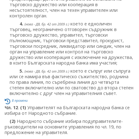
търговско дружество или кооперация в
несъстоятелност, член на техен управителен или
контролен орган.
4.
което е едноличен
(нова - ДВ, бр. 42 от 2009 г.)
търговец, неограничено отговорен съдружник в
търговско дружество, управител, търговски
пълномощник, търговски представител, прокурист,
търговски посредник, ликвидатор или синдик, член на
орган на управление или контрол на търговско
дружество или кооперация с изключение на дружества,
в които Българската народна банка има участия;
5.
което е съпруг или съпруга
(нова - ДВ, бр. 42 от 2009 г.)
или се намира във фактическо съжителство, роднина
по права линия, по съребрена линия до четвърта
степен включително или по сватовство до втора степен
включително с друг член на управителния съвет.
8 промени
Чл. 12
.
(1)
Управителят на Българската народна банка се
избира от Народното събрание.
(2)
Народното събрание избира подуправителите-
ръководители на основните управления по чл. 19, по
предложение на управителя.