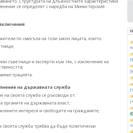
чаването. Структурата на длъжностните характеристики
менение се определят с наредба на Министерския
зключения
Н
ители по смисъла на този закон лицата, които:
стници;
н
п
или съветници и експерти към тях, с изключение на
ствеността;
(
министрацията.
лнение на държавната служба
(
 на своята служба се ръководи от:
(
а органите на държавната власт;
аконните интереси и свободите на гражданите;
ч
 своята служба трябва да бъде политически