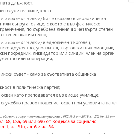
тната длъжност.
ен служител лице, което:
би се оказало в йерархическа
8 г., в сила от 01.01.2009 г.)
 или съпруга, с лице, с което е във фактическо
ограничения, по съребрена линия до четвърта степен
а степен включително;
е едноличен търговец,
8 г., в сила от 01.01.2009 г.)
вско дружество, управител, търговски пълномощник,
ски посредник, ликвидатор или синдик, член на орган
ружество или кооперация;
ински съвет - само за съответната общинска
ност в политическа партия;
освен като преподавател във висше училище;
 служебно правоотношение, освен при условията на чл.
9 г., обявена за противоконституционна с РКС № 3 от 2019 г. - ДВ, бр. 23 от
л. 68, 68а, 69 или 69б от Кодекса за социално
 1, чл. 81в, ал. 6 и чл. 84а.