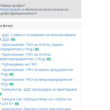
Нямаш профил?
Регистрирай се
безплатно сега и получи по-
добра функционалност!
а фокус
ДДС ставки и основания за неначисляване
а ДДС
Приложение: ГФО на ЮЛНЦ (малко
редприятие) (+Eng)
Приложение: ГФО на ЮЛНЦ
микропредприятие) (+Eng)
Публикуване на ГФО
Приложение: ГФО на малко предприятие
+Eng)
Приложение: ГФО на микропредприятие
+Eng)
Калкулатор: ДДС процедура за приспадане
Калкулатор: Обезщетение за отпуски по
л.224 КТ
Калкулатор: Платен отпуск при непълна