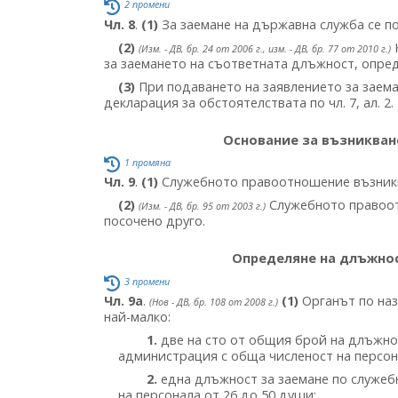
2 промени
Чл. 8
.
(1)
За заемане на държавна служба се по
(2)
(Изм. - ДВ, бр. 24 от 2006 г., изм. - ДВ, бр. 77 от 2010 г.)
за заемането на съответната длъжност, опре
(3)
При подаването на заявлението за заем
декларация за обстоятелствата по чл. 7, ал. 2.
Основание за възникван
1 промяна
Чл. 9
.
(1)
Служебното правоотношение възникв
(2)
Служебното правоотн
(Изм. - ДВ, бр. 95 от 2003 г.)
посочено друго.
Определяне на длъжнос
3 промени
Чл. 9а
.
(1)
Органът по на
(Нов - ДВ, бр. 108 от 2008 г.)
най-малко:
1.
две на сто от общия брой на длъжно
администрация с обща численост на персон
2.
една длъжност за заемане по служеб
на персонала от 26 до 50 души;