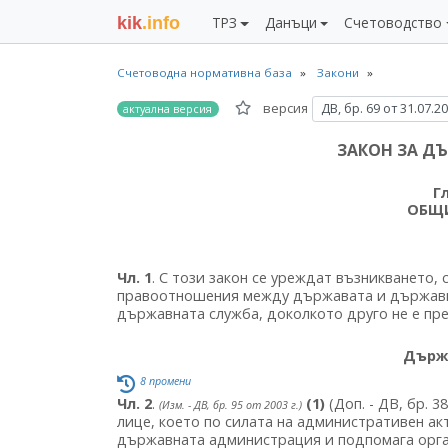
kik
.info
ТРЗ
Данъци
Счетоводство
Счетоводна нормативна база
Закони
версия
ДВ, бр. 69 от 31.07.2
актуална версия
ЗАКОН ЗА Д
Г
ОБЩ
Чл. 1
. С този закон се уреждат възникването
правоотношения между държавата и държавни
държавната служба, доколкото друго не е пре
Държ
8 промени
Чл. 2
.
(1)
(Доп. - ДВ, бр. 3
(Изм. - ДВ, бр. 95 от 2003 г.)
лице, което по силата на административен ак
държавната администрация и подпомага орга