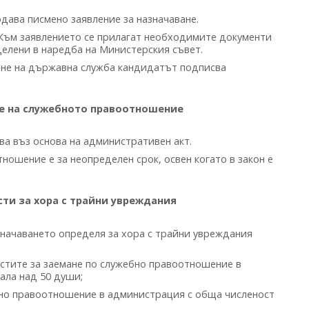
дава писмено заявление за назначаване.
Към заявлението се прилагат необходимите документи
делени в наредба на Министерския съвет.
ане на държавна служба кандидатът подписва
е на служебното правоотношение
а въз основа на административен акт.
ошение е за неопределен срок, освен когато в закон е
ти за хора с трайни увреждания
значаването определя за хора с трайни увреждания
стите за заемане по служебно правоотношение в
ала над 50 души;
но правоотношение в администрация с обща численост