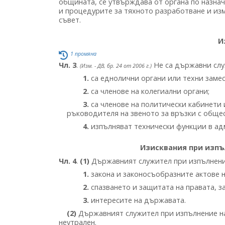
общината, се утвърждава от органа по назна
и процедурите за тяхното разработване и из
съвет.
И
1 промяна
Чл. 3
.
Не са държавни служ
(Изм. - ДВ, бр. 24 от 2006 г.)
1.
са еднолични органи или техни заме
2.
са членове на колегиални органи;
3.
са членове на политически кабинети 
ръководителя на звеното за връзки с обще
4.
изпълняват технически функции в ад
Изисквания при изпъ
Чл. 4
.
(1)
Държавният служител при изпълнение
1.
закона и законосъобразните актове н
2.
спазването и защитата на правата, з
3.
интересите на държавата.
(2)
Държавният служител при изпълнение на
неутрален.