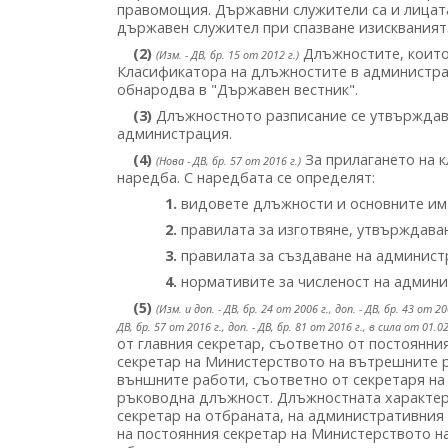
правомощия. Държавни служители са и лицата,
държавен служител при спазване изискванията
(2)
Длъжностите, които 
(Изм. - ДВ, бр. 15 от 2012 г.)
Класификатора на длъжностите в администрац
обнародва в "Държавен вестник".
(3)
Длъжностното разписание се утвърждава
администрация.
(4)
За прилагането на к
(Нова - ДВ, бр. 57 от 2016 г.)
наредба. С наредбата се определят:
1.
видовете длъжности и основните им
2.
правилата за изготвяне, утвърждава
3.
правилата за създаване на админист
4.
нормативите за численост на админи
(5)
(Изм. и доп. - ДВ, бр. 24 от 2006 г., доп. - ДВ, бр. 43 от 20
ДВ, бр. 57 от 2016 г., доп. - ДВ, бр. 81 от 2016 г., в сила от 01.02
от главния секретар, съответно от постоянни
секретар на Министерството на вътрешните р
външните работи, съответно от секретаря на
ръководна длъжност. Длъжностната характери
секретар на отбраната, на административния
на постоянния секретар на Министерството н