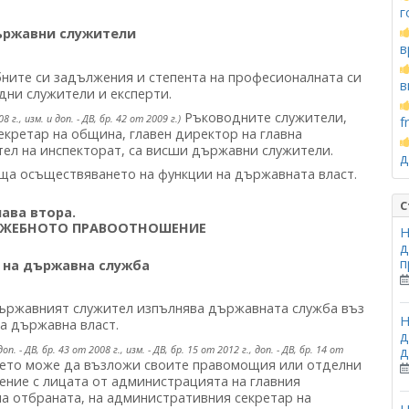
г
ържавни служители
в
бните си задължения и степента на професионалната си
в
ни служители и експерти.
Ръководните служители,
08 г., изм. и доп. - ДВ, бр. 42 от 2009 г.)
f
екретар на община, главен директор на главна
ел на инспекторат, са висши държавни служители.
д
ща осъществяването на функции на държавната власт.
С
лава втора.
УЖЕБНОТО ПРАВООТНОШЕНИЕ
Н
д
п
 на държавна служба
ржавният служител изпълнява държавната служба въз
Н
на държавна власт.
д
доп. - ДВ, бр. 43 от 2008 г., изм. - ДВ, бр. 15 от 2012 г., доп. - ДВ, бр. 14 от
д
нето може да възложи своите правомощия или отделни
ние с лицата от администрацията на главния
на отбраната, на административния секретар на