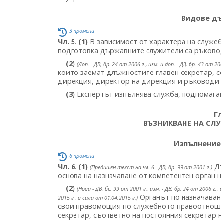
Видове д
3 промени
Чл. 5
.
(1)
В зависимост от характера на служе
подготовка държавните служители са ръковод
(2)
(Доп. - ДВ, бр. 24 от 2006 г., изм. и доп. - ДВ, бр. 43 от 20
които заемат длъжностите главен секретар, с
дирекция, директор на дирекция и ръководит
(3)
Експертът изпълнява служба, подпомага
Г
ВЪЗНИКВАНЕ НА СЛ
Изпълнение
6 промени
Чл. 6
.
(1)
Дъ
(Предишен текст на чл. 6 - ДВ, бр. 99 от 2001 г.)
основа на назначаване от компетентен орган 
(2)
(Нова - ДВ, бр. 99 от 2001 г., изм. - ДВ, бр. 24 от 2006 г., 
Органът по назначава
2015 г., в сила от 01.04.2015 г.)
свои правомощия по служебното правоотноше
секретар, съответно на постоянния секретар 