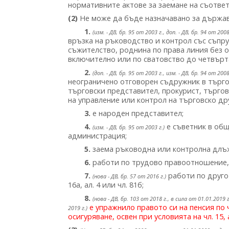
нормативните актове за заемане на съотве
(2)
Не може да бъде назначавано за държав
1.
(изм. - ДВ, бр. 95 от 2003 г., доп. - ДВ, бр. 94 от 200
връзка на ръководство и контрол със съпруг
съжителство, роднина по права линия без 
включително или по сватовство до четвърт
2.
(доп. - ДВ, бр. 95 от 2003 г., изм. - ДВ, бр. 94 от 200
неограничено отговорен съдружник в търго
търговски представител, прокурист, търгов
на управление или контрол на търговско д
3.
е народен представител;
4.
е съветник в общ
(изм. - ДВ, бр. 95 от 2003 г.)
администрация;
5.
заема ръководна или контролна длъж
6.
работи по трудово правоотношение, 
7.
работи по друго
(нова - ДВ, бр. 57 от 2016 г.)
16а, ал. 4 или чл. 81б;
8.
(нова - ДВ, бр. 103 от 2018 г., в сила от 01.01.201
е упражнило правото си на пенсия по ч
2019 г.)
осигуряване, освен при условията на чл. 15, ал.