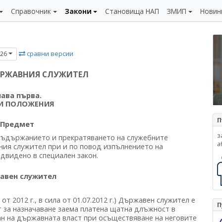
Справочник
Закони
Становища НАП
ЗМИП
Новин
сравни версии
026
ЪРЖАВНИЯ СЛУЖИТЕЛ
лава първа.
И ПОЛОЖЕНИЯ
П
Предмет
з
, съдържанието и прекратяването на служебните
а
я служител при и по повод изпълнението на
двидено в специален закон.
авен служител
8 от 2012 г., в сила от 01.07.2012 г.) Държавен служител е
П
т за назначаване заема платена щатна длъжност в
н на държавната власт при осъществяване на неговите