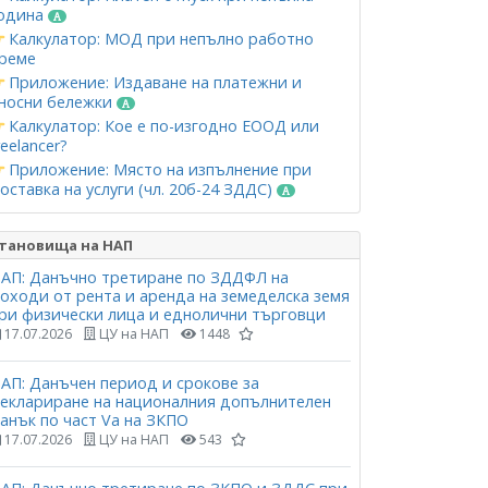
одина
Калкулатор: МОД при непълно работно
реме
Приложение: Издаване на платежни и
носни бележки
Калкулатор: Кое е по-изгодно ЕООД или
reelancer?
Приложение: Място на изпълнение при
оставка на услуги (чл. 20б-24 ЗДДС)
тановища на НАП
АП: Данъчно третиране по ЗДДФЛ на
оходи от рента и аренда на земеделска земя
ри физически лица и еднолични търговци
17.07.2026
ЦУ на НАП
1448
АП: Данъчен период и срокове за
еклариране на националния допълнителен
анък по част Vа на ЗКПО
17.07.2026
ЦУ на НАП
543