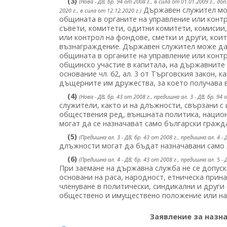
(3)
(Нова - ДВ, бр. 94 от 2008 г., в сила от 01.01.2009 г., доп.
Държавен служител мож
2020 г., в сила от 12.12.2020 г.)
общината в органите на управление или контр
съвети, комитети, одитни комитети, комисии,
или контрол на фондове, сметки и други, коит
възнаграждение. Държавен служител може да
общината в органите на управление или конт
общинско участие в капитала, на държавните
основание чл. 62, ал. 3 от Търговския закон, 
дъщерните им дружества, за което получава 
(4)
(Нова - ДВ, бр. 43 от 2008 г., предишна ал. 3 - ДВ, бр. 94 
служители, както и на длъжности, свързани с
обществения ред, външната политика, национ
могат да се назначават само български гражд
(5)
(Предишна ал. 3 - ДВ, бр. 43 от 2008 г., предишна ал. 4 - Д
длъжности могат да бъдат назначавани само 
(6)
(Предишна ал. 4 - ДВ, бр. 43 от 2008 г., предишна ал. 5 - Д
При заемане на държавна служба не се допус
основани на раса, народност, етническа прин
членуване в политически, синдикални и друг
обществено и имуществено положение или на
Заявление за назн