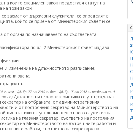
 на които специален закон предоставя статут на
 на този закон.
се заемат от държавни служители, се определят в
ията, който се приема от Министерския съвет и се
С
 от органа по назначаването на съответната
Л
З
ласификатора по ал. 2 Министерският съвет издава
К
П
 функции;
Н
не и изменение на длъжностното разписание;
ративни звена;
Н
страцията.
Д
Р
08 г., изм. - ДВ, бр. 77 от 2010 г., доп. - ДВ, бр. 15 от 2012 г., предишна ал. 4 -
Длъжностните характеристики се утвърждават
.2017 г.)
П
я секретар на отбраната, от административния
И
аботи и от постоянния секретар на Министерството на
Т
 общината, или от упълномощен от него служител на
Д
стика на главния секретар, съответно на постоянния
 секретар на Министерството на вътрешните работи и
а външните работи, съответно на секретаря на