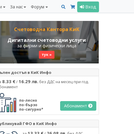
и
За нас
Форум
Вход
Счетоводна Кантора КиК
Дигитални счетоводни услуги
за фирми и физически лица
тук »
ълен достъп в КиК Инфо
8.33 €
16.29 лв.
а
/
без ДДС на месец при год.
бонамент
по-лесно
по-бързо
Абонамент
по-сигурно*
убликувай ГФО в КиК Инфо
13.33 €
26.08 лв.
за
/
без ДДС