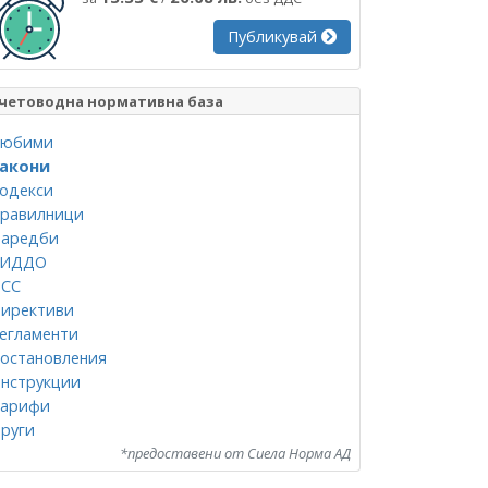
Публикувай
четоводна нормативна база
юбими
акони
одекси
равилници
аредби
СИДДО
СС
ирективи
егламенти
остановления
нструкции
арифи
руги
*предоставени от Сиела Норма АД