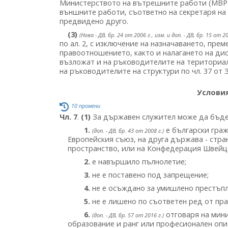
Министерството на вътрешните работи (МВР)
външните работи, съответно на секретаря на о
предвидено друго.
(3)
(Нова - ДВ, бр. 24 от 2006 г., изм. и доп. - ДВ, бр. 15 от 20
по ал. 2, с изключение на назначаването, прем
правоотношението, както и налагането на дисци
възложат и на ръководителите на териториал
на ръководителите на структури по чл. 37 от
Условия
10 промени
Чл. 7
.
(1)
За държавен служител може да бъде 
1.
е български граж
(доп. - ДВ, бр. 43 от 2008 г.)
Европейския съюз, на друга държава - стр
пространство, или на Конфедерация Швейц
2.
е навършило пълнолетие;
3.
не е поставено под запрещение;
4.
не е осъждано за умишлено престъпл
5.
не е лишено по съответен ред от пр
6.
отговаря на мини
(доп. - ДВ, бр. 57 от 2016 г.)
образование и ранг или професионален опит