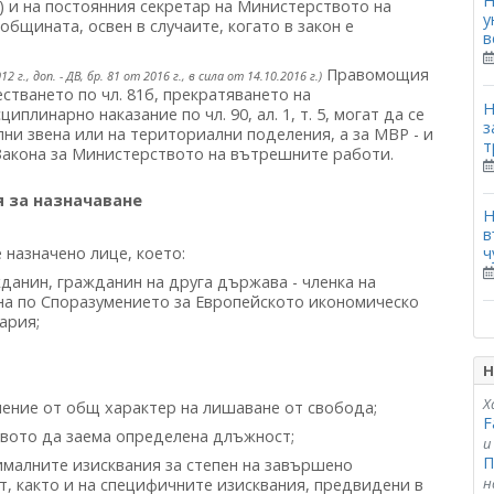
Н
 и на постоянния секретар на Министерството на
у
бщината, освен в случаите, когато в закон е
в
Правомощия
12 г., доп. - ДВ, бр. 81 от 2016 г., в сила от 14.10.2016 г.)
естването по чл. 81б, прекратяването на
Н
плинарно наказание по чл. 90, ал. 1, т. 5, могат да се
з
ни звена или на териториални поделения, а за МВР - и
т
 Закона за Министерството на вътрешните работи.
 за назначаване
Н
в
ч
назначено лице, което:
данин, гражданин на друга държава - членка на
ана по Споразумението за Европейското икономическо
ария;
Н
Х
ение от общ характер на лишаване от свобода;
F
авото да заема определена длъжност;
и
П
малните изисквания за степен на завършено
н
, както и на специфичните изисквания, предвидени в