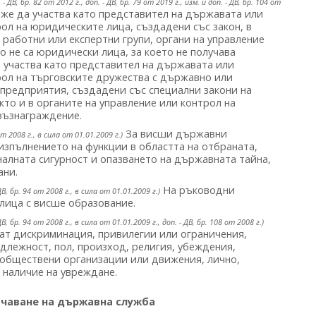
 - ДВ, бр. 82 от 2012 г., доп. - ДВ, бр. 79 от 2019 г., изм. и доп. - ДВ, бр. 104 от
е да участва като представител на държавата или
ол на юридическите лица, създадени със закон, в
 работни или експертни групи, органи на управление
о не са юридически лица, за което не получава
 участва като представител на държавата или
рол на търговските дружества с държавно или
 предприятия, създадени със специални закони на
както и в органите на управление или контрол на
възнаграждение.
За висши държавни
от 2008 г., в сила от 01.01.2009 г.)
 изпълнението на функции в областта на отбраната,
алната сигурност и опазването на държавната тайна,
ани.
На ръководни
В, бр. 94 от 2008 г., в сила от 01.01.2009 г.)
лица с висше образование.
В, бр. 94 от 2008 г., в сила от 01.01.2009 г., доп. - ДВ, бр. 108 от 2008 г.)
кат дискриминация, привилегии или ограничения,
адлежност, пол, произход, религия, убеждения,
и обществени организации или движения, лично,
 наличие на увреждане.
ачаване на държавна служба