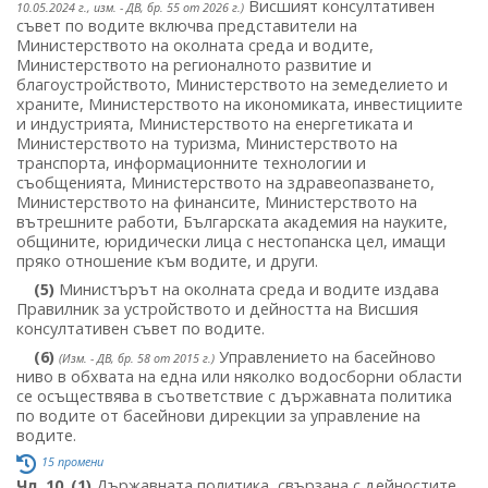
Висшият консултативен
10.05.2024 г., изм. - ДВ, бр. 55 от 2026 г.)
съвет по водите включва представители на
Министерството на околната среда и водите,
Министерството на регионалното развитие и
благоустройството, Министерството на земеделието и
храните, Министерството на икономиката, инвестициите
и индустрията, Министерството на енергетиката и
Министерството на туризма, Министерството на
транспорта, информационните технологии и
съобщенията, Министерството на здравеопазването,
Министерството на финансите, Министерството на
вътрешните работи, Българската академия на науките,
общините, юридически лица с нестопанска цел, имащи
пряко отношение към водите, и други.
(5)
Министърът на околната среда и водите издава
Правилник за устройството и дейността на Висшия
консултативен съвет по водите.
(6)
Управлението на басейново
(Изм. - ДВ, бр. 58 от 2015 г.)
ниво в обхвата на една или няколко водосборни области
се осъществява в съответствие с държавната политика
по водите от басейнови дирекции за управление на
водите.
15 промени
Чл. 10
.
(1)
Държавната политика, свързана с дейностите