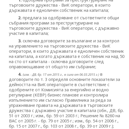
търговските дружества - ВиК оператори, в които
държавата е едноличен собственик на капитала;
2.
предлага за одобряване от съответните общи
събрания програми за преструктуриране на
търговските дружества - ВиК оператори, с държавно
участие в капитала;
3.
сключва договорите за възлагане и за контрол
на управлението на търговските дружества - ВиК
оператори, в които държавата е едноличен собственик
на капитала, а когато държавата е собственик на над 50
на сто от капитала - сключва договорите след
оправомощаване от общото им събрание;
4.
в
(изм. - ДВ, бр. 17 от 2015 г., в сила от 06.03.2015 г.)
договорите по т. 3 определя основните показатели за
дейността на ВиК операторите в съответствие с
одобрените от Комисията за енергийно и водно
регулиране (КЕВР) бизнес планове и контролира
изпълнението им съгласно Правилника за реда за
упражняване правата на държавата в търговските
дружества с държавно участие в капитала (обн., ДВ, бр.
51 от 2003 г.; изм., бр. 59 от 2003 г.; Решение № 8260 на
ВАС от 2005 г. - бр. 79 от 2005 г.; изм., бр. 54 от 2006 г.,
бр. 15 от 2007 г., бр. 103 от 2008 г., бр. 39 от 2009 г.);