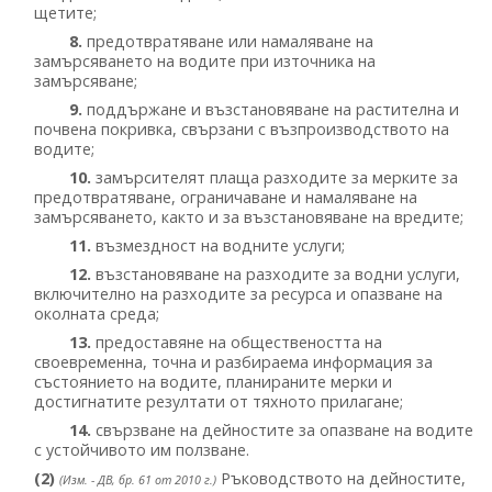
щетите;
8.
предотвратяване или намаляване на
замърсяването на водите при източника на
замърсяване;
9.
поддържане и възстановяване на растителна и
почвена покривка, свързани с възпроизводството на
водите;
10.
замърсителят плаща разходите за мерките за
предотвратяване, ограничаване и намаляване на
замърсяването, както и за възстановяване на вредите;
11.
възмездност на водните услуги;
12.
възстановяване на разходите за водни услуги,
включително на разходите за ресурса и опазване на
околната среда;
13.
предоставяне на обществеността на
своевременна, точна и разбираема информация за
състоянието на водите, планираните мерки и
достигнатите резултати от тяхното прилагане;
14.
свързване на дейностите за опазване на водите
с устойчивото им ползване.
(2)
Ръководството на дейностите,
(Изм. - ДВ, бр. 61 от 2010 г.)