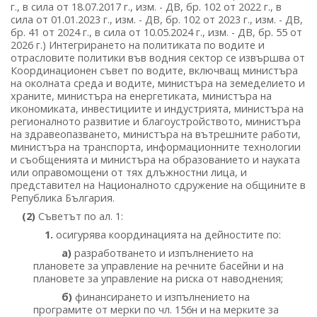
г., в сила от 18.07.2017 г., изм. - ДВ, бр. 102 от 2022 г., в
сила от 01.01.2023 г., изм. - ДВ, бр. 102 от 2023 г., изм. - ДВ,
бр. 41 от 2024 г., в сила от 10.05.2024 г., изм. - ДВ, бр. 55 от
2026 г.) Интегрирането на политиката по водите и
отрасловите политики във водния сектор се извършва от
Координационен съвет по водите, включващ министъра
на околната среда и водите, министъра на земеделието и
храните, министъра на енергетиката, министъра на
икономиката, инвестициите и индустрията, министъра на
регионалното развитие и благоустройството, министъра
на здравеопазването, министъра на вътрешните работи,
министъра на транспорта, информационните технологии
и съобщенията и министъра на образованието и науката
или оправомощени от тях длъжностни лица, и
представител на Националното сдружение на общините в
Република България.
(2)
Съветът по ал. 1:
1.
осигурява координацията на дейностите по:
а)
разработването и изпълнението на
плановете за управление на речните басейни и на
плановете за управление на риска от наводнения;
б)
финансирането и изпълнението на
програмите от мерки по чл. 156н и на мерките за