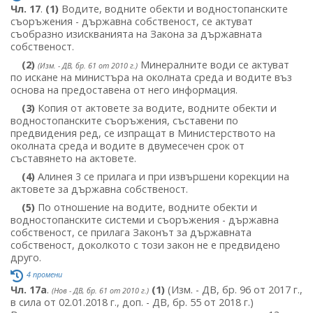
Чл. 17
.
(1)
Водите, водните обекти и водностопанските
съоръжения - държавна собственост, се актуват
съобразно изискванията на Закона за държавната
собственост.
(2)
Минералните води се актуват
(Изм. - ДВ, бр. 61 от 2010 г.)
по искане на министъра на околната среда и водите въз
основа на предоставена от него информация.
(3)
Копия от актовете за водите, водните обекти и
водностопанските съоръжения, съставени по
предвидения ред, се изпращат в Министерството на
околната среда и водите в двумесечен срок от
съставянето на актовете.
(4)
Алинея 3 се прилага и при извършени корекции на
актовете за държавна собственост.
(5)
По отношение на водите, водните обекти и
водностопанските системи и съоръжения - държавна
собственост, се прилага Законът за държавната
собственост, доколкото с този закон не е предвидено
друго.
4 промени
Чл. 17а
.
(1)
(Изм. - ДВ, бр. 96 от 2017 г.,
(Нов - ДВ, бр. 61 от 2010 г.)
в сила от 02.01.2018 г., доп. - ДВ, бр. 55 от 2018 г.)