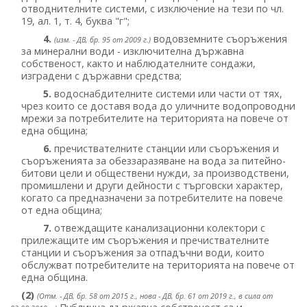
отводнителните системи, с изключение на тези по чл.
19, ал. 1, т. 4, буква "г";
4.
водовземните съоръжения
(изм. - ДВ, бр. 95 от 2009 г.)
за минерални води - изключителна държавна
собственост, както и наблюдателните сондажи,
изградени с държавни средства;
5.
водоснабдителните системи или части от тях,
чрез които се доставя вода до уличните водопроводни
мрежи за потребителите на територията на повече от
една община;
6.
пречиствателните станции или съоръжения и
съоръженията за обеззаразяване на вода за питейно-
битови цели и обществени нужди, за производствени,
промишлени и други дейности с търговски характер,
когато са предназначени за потребителите на повече
от една община;
7.
отвеждащите канализационни колектори с
прилежащите им съоръжения и пречиствателните
станции и съоръжения за отпадъчни води, които
обслужват потребителите на територията на повече от
една община.
(2)
(Отм. - ДВ, бр. 58 от 2015 г., нова - ДВ, бр. 61 от 2019 г., в сила от