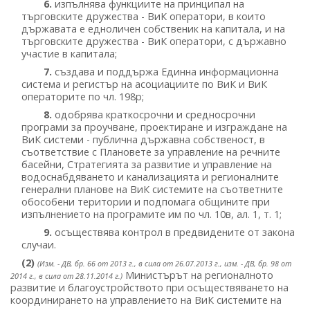
6.
изпълнява функциите на принципал на
търговските дружества - ВиК оператори, в които
държавата е едноличен собственик на капитала, и на
търговските дружества - ВиК оператори, с държавно
участие в капитала;
7.
създава и поддържа Единна информационна
система и регистър на асоциациите по ВиК и ВиК
операторите по чл. 198р;
8.
одобрява краткосрочни и средносрочни
програми за проучване, проектиране и изграждане на
ВиК системи - публична държавна собственост, в
съответствие с Плановете за управление на речните
басейни, Стратегията за развитие и управление на
водоснабдяването и канализацията и регионалните
генерални планове на ВиК системите на съответните
обособени територии и подпомага общините при
изпълнението на програмите им по чл. 10в, ал. 1, т. 1;
9.
осъществява контрол в предвидените от закона
случаи.
(2)
(Изм. - ДВ, бр. 66 от 2013 г., в сила от 26.07.2013 г., изм. - ДВ, бр. 98 от
Министърът на регионалното
2014 г., в сила от 28.11.2014 г.)
развитие и благоустройството при осъществяването на
координирането на управлението на ВиК системите на