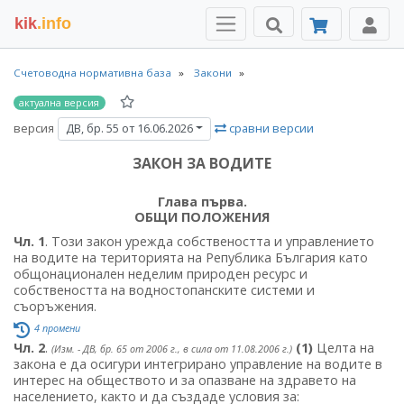
kik
.info
Счетоводна нормативна база
Закони
актуална версия
версия
сравни версии
ДВ, бр. 55 от 16.06.2026
ЗАКОН ЗА ВОДИТЕ
Глава първа.
ОБЩИ ПОЛОЖЕНИЯ
Чл. 1
. Този закон урежда собствеността и управлението
на водите на територията на Република България като
общонационален неделим природен ресурс и
собствеността на водностопанските системи и
съоръжения.
4 промени
Чл. 2
.
(1)
Целта на
(Изм. - ДВ, бр. 65 от 2006 г., в сила от 11.08.2006 г.)
закона е да осигури интегрирано управление на водите в
интерес на обществото и за опазване на здравето на
населението, както и да създаде условия за: