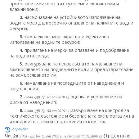
пряко зависимите от тях сухоземни екосистеми и
влажни зони;
2.
насърчаване на устойчивото използване на
водите чрез дългосрочно опазване на наличните водни
ресурси;
3.
комплексно, многократно и ефективно
използване на водните ресурси;
4.
прилагане на мерки за опазване и подобряване
на водната среда;
5.
осигуряване на непрекъснато намаляване на
замърсяването на подземните води и предотвратяване
на замърсяването им;
6.
намаляване на последиците от наводнения и
засушавания;
7.
оценка и управление на
(нова - ДВ, бр. 61 от 2010 г.)
риска от наводнения;
8.
извършване на контрол за
(нова - ДВ, бр. 58 от 2015 г.)
техническото състояние и безопасната експлоатация на
язовирните стени и съоръженията към тях.
2 промени
Чл. 2а
.
(1)
Целта по
(Нов - ДВ, бр. 65 от 2006 г., в сила от 11.08.2006 г.)