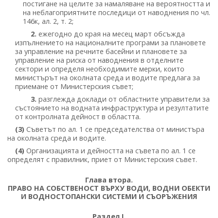
постигане на целите за намаляване на вероятността и
на неблагоприятните последици от наводнения по чл.
146к, ал. 2, т. 2;
2.
ежегодно до края на месец март обсъжда
изпълнението на националните програми за плановете
за управление на речните басейни и плановете за
управление на риска от наводнения в отделните
сектори и определя необходимите мерки, които
министърът на околната среда и водите предлага за
приемане от Министерския съвет;
3.
разглежда доклади от областните управители за
състоянието на водната инфраструктура и резултатите
от контролната дейност в областта.
(3)
Съветът по ал. 1 се председателства от министъра
на околната среда и водите.
(4)
Организацията и дейността на съвета по ал. 1 се
определят с правилник, приет от Министерския съвет.
Глава втора.
ПРАВО НА СОБСТВЕНОСТ ВЪРХУ ВОДИ, ВОДНИ ОБЕКТИ
И ВОДНОСТОПАНСКИ СИСТЕМИ И СЪОРЪЖЕНИЯ
Раздел I.