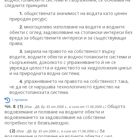
следните принципи:
1.
обществената значимост на водата като ценен
природен ресурс;
2.
многоцелево използване на водите и водните
обекти с оглед задоволяване на стопански интереси без
вреда за обществените интереси и за съществуващи
права;
3.
закрила на правото на собственост върху
водите, водните обекти и водностопанските системи и
съоръжения, доколкото с упражняването ѝ не се
уврежда целостта и единството на хидроложкия цикъл
и на природната водна система;
4.
упражняването на правото на собственост така,
че да не се нарушава технологичното единство на
водностопанската система.
1 промяна
Чл. 8
.
(1)
Общото
(Изм. - ДВ, бр. 65 от 2006 г., в сила от 11.08.2006 г.)
водовземане и ползване на водните обекти и
водовземането за задоволяване на собствени
потребности е безвъзмездно.
(2)
За
(Изм. - ДВ, бр. 65 от 2006 г., в сила от 11.08.2006 г.)
водовземане и ползване на водните обекти с цел