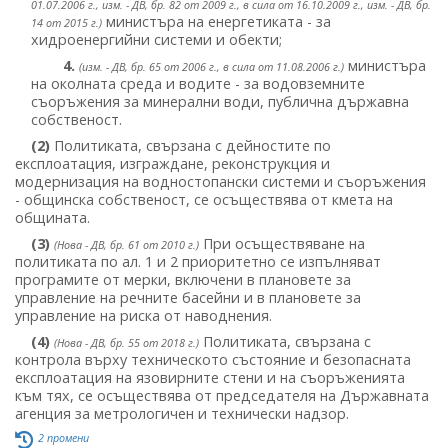
01.07.2006 г., изм. - ДВ, бр. 82 от 2009 г., в сила от 16.10.2009 г., изм. - ДВ, бр.
министъра на енергетиката - за
14 от 2015 г.)
хидроенергийни системи и обекти;
4.
министъра
(изм. - ДВ, бр. 65 от 2006 г., в сила от 11.08.2006 г.)
на околната среда и водите - за водовземните
съоръжения за минерални води, публична държавна
собственост.
(2)
Политиката, свързана с дейностите по
експлоатация, изграждане, реконструкция и
модернизация на водностопански системи и съоръжения
- общинска собственост, се осъществява от кмета на
общината.
(3)
При осъществяване на
(Нова - ДВ, бр. 61 от 2010 г.)
политиката по ал. 1 и 2 приоритетно се изпълняват
програмите от мерки, включени в плановете за
управление на речните басейни и в плановете за
управление на риска от наводнения.
(4)
Политиката, свързана с
(Нова - ДВ, бр. 55 от 2018 г.)
контрола върху техническото състояние и безопасната
експлоатация на язовирните стени и на съоръженията
към тях, се осъществява от председателя на Държавната
агенция за метрологичен и технически надзор.
2 промени