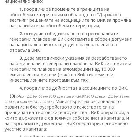
национално ниво:
1.
координира промените в границите на
обособените територии и обнародва в "Държавен
вестник" решенията на асоциациите по ВиК за промяна
на границите на обособените територии;
2.
осигурява обединяването на регионалните
генерални планове на ВиК системите в сборен документ
на национално ниво за нуждите на управление на
отрасъла ВиК;
3.
дава методически указания за разработването
на регионалните генерални планове на ВиК системите и
генералните планове на агломерации над 10 000
еквивалентни жители (е. ж.) на ВиК системите и
инвестиционните програми към тях;
4.
координира дейността на асоциациите по ВиК.
(3)
(Изм. - ДВ, бр. 66 от 2013 г., в сила от 26.07.2013 г., изм. - ДВ, бр. 98 от
Министърът на регионалното
2014 г., в сила от 28.11.2014 г.)
развитие и благоустройството в качеството си на
принципал на търговските дружества - ВиК оператори, в
които държавата е едноличен собственик на капитала, и
на търговските дружества - ВиК оператори, с държавно
участие в капитала:
1.
одобрява програми за преструктуриране на