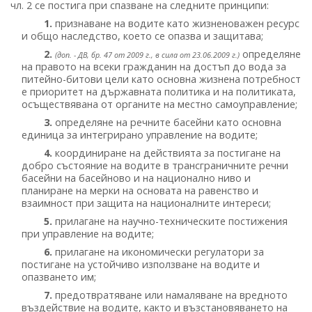
чл. 2 се постига при спазване на следните принципи:
1.
признаване на водите като жизненоважен ресурс
и общо наследство, което се опазва и защитава;
2.
определяне
(доп. - ДВ, бр. 47 от 2009 г., в сила от 23.06.2009 г.)
на правото на всеки гражданин на достъп до вода за
питейно-битови цели като основна жизнена потребност
е приоритет на държавната политика и на политиката,
осъществявана от органите на местно самоуправление;
3.
определяне на речните басейни като основна
единица за интегрирано управление на водите;
4.
координиране на действията за постигане на
добро състояние на водите в трансграничните речни
басейни на басейново и на национално ниво и
планиране на мерки на основата на равенство и
взаимност при защита на националните интереси;
5.
прилагане на научно-техническите постижения
при управление на водите;
6.
прилагане на икономически регулатори за
постигане на устойчиво използване на водите и
опазването им;
7.
предотвратяване или намаляване на вредното
въздействие на водите, както и възстановяването на