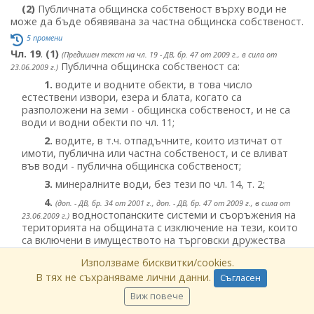
(2)
Публичната общинска собственост върху води не
може да бъде обявявана за частна общинска собственост.
5 промени
Чл. 19
.
(1)
(Предишен текст на чл. 19 - ДВ, бр. 47 от 2009 г., в сила от
Публична общинска собственост са:
23.06.2009 г.)
1.
водите и водните обекти, в това число
естествени извори, езера и блата, когато са
разположени на земи - общинска собственост, и не са
води и водни обекти по чл. 11;
2.
водите, в т.ч. отпадъчните, които изтичат от
имоти, публична или частна собственост, и се вливат
във води - публична общинска собственост;
3.
минералните води, без тези по чл. 14, т. 2;
4.
(доп. - ДВ, бр. 34 от 2001 г., доп. - ДВ, бр. 47 от 2009 г., в сила от
водностопанските системи и съоръжения на
23.06.2009 г.)
територията на общината с изключение на тези, които
са включени в имуществото на търговски дружества
различни от ВиК операторите с държавно и/или
Използваме бисквитки/cookies.
общинско участие в капитала или на сдружения за
В тях не съхраняваме лични данни.
напояване и които се изграждат със средства или с
Съгласен
кредити на търговските дружества или на сдруженията
Виж повече
за напояване: