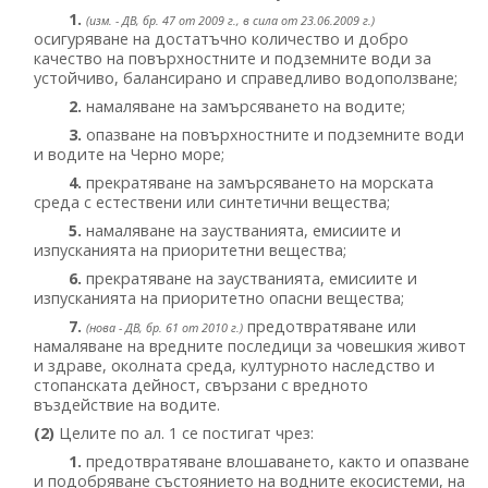
1.
(изм. - ДВ, бр. 47 от 2009 г., в сила от 23.06.2009 г.)
осигуряване на достатъчно количество и добро
качество на повърхностните и подземните води за
устойчиво, балансирано и справедливо водоползване;
2.
намаляване на замърсяването на водите;
3.
опазване на повърхностните и подземните води
и водите на Черно море;
4.
прекратяване на замърсяването на морската
среда с естествени или синтетични вещества;
5.
намаляване на заустванията, емисиите и
изпусканията на приоритетни вещества;
6.
прекратяване на заустванията, емисиите и
изпусканията на приоритетно опасни вещества;
7.
предотвратяване или
(нова - ДВ, бр. 61 от 2010 г.)
намаляване на вредните последици за човешкия живот
и здраве, околната среда, културното наследство и
стопанската дейност, свързани с вредното
въздействие на водите.
(2)
Целите по ал. 1 се постигат чрез:
1.
предотвратяване влошаването, както и опазване
и подобряване състоянието на водните екосистеми, на