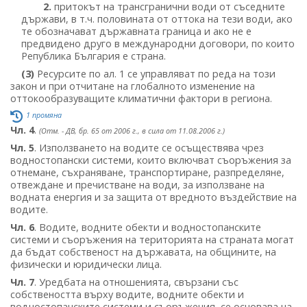
2.
притокът на трансгранични води от съседните
държави, в т.ч. половината от оттока на тези води, ако
те обозначават държавната граница и ако не е
предвидено друго в международни договори, по които
Република България е страна.
(3)
Ресурсите по ал. 1 се управляват по реда на този
закон и при отчитане на глобалното изменение на
оттокообразуващите климатични фактори в региона.
1 промяна
Чл. 4
.
(Отм. - ДВ, бр. 65 от 2006 г., в сила от 11.08.2006 г.)
Чл. 5
. Използването на водите се осъществява чрез
водностопански системи, които включват съоръжения за
отнемане, съхраняване, транспортиране, разпределяне,
отвеждане и пречистване на води, за използване на
водната енергия и за защита от вредното въздействие на
водите.
Чл. 6
. Водите, водните обекти и водностопанските
системи и съоръжения на територията на страната могат
да бъдат собственост на държавата, на общините, на
физически и юридически лица.
Чл. 7
. Уредбата на отношенията, свързани със
собствеността върху водите, водните обекти и
водностопанските системи и съоръжения, се основава на