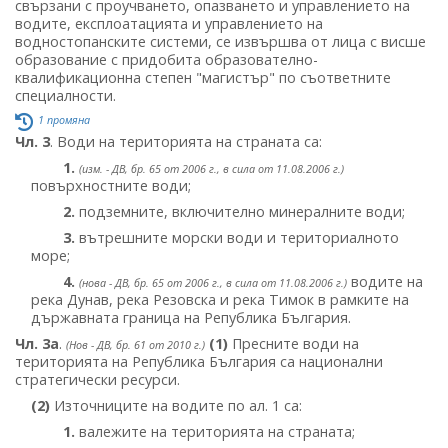
свързани с проучването, опазването и управлението на
водите, експлоатацията и управлението на
водностопанските системи, се извършва от лица с висше
образование с придобита образователно-
квалификационна степен "магистър" по съответните
специалности.
1 промяна
Чл. 3
. Води на територията на страната са:
1.
(изм. - ДВ, бр. 65 от 2006 г., в сила от 11.08.2006 г.)
повърхностните води;
2.
подземните, включително минералните води;
3.
вътрешните морски води и териториалното
море;
4.
водите на
(нова - ДВ, бр. 65 от 2006 г., в сила от 11.08.2006 г.)
река Дунав, река Резовска и река Тимок в рамките на
държавната граница на Република България.
Чл. 3а
.
(1)
Пресните води на
(Нов - ДВ, бр. 61 от 2010 г.)
територията на Република България са национални
стратегически ресурси.
(2)
Източниците на водите по ал. 1 са:
1.
валежите на територията на страната;