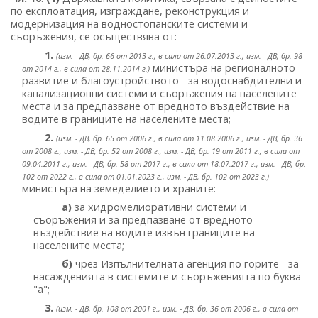
по експлоатация, изграждане, реконструкция и
модернизация на водностопанските системи и
съоръжения, се осъществява от:
1.
(изм. - ДВ, бр. 66 от 2013 г., в сила от 26.07.2013 г., изм. - ДВ, бр. 98
министъра на регионалното
от 2014 г., в сила от 28.11.2014 г.)
развитие и благоустройството - за водоснабдителни и
канализационни системи и съоръжения на населените
места и за предпазване от вредното въздействие на
водите в границите на населените места;
2.
(изм. - ДВ, бр. 65 от 2006 г., в сила от 11.08.2006 г., изм. - ДВ, бр. 36
от 2008 г., изм. - ДВ, бр. 52 от 2008 г., изм. - ДВ, бр. 19 от 2011 г., в сила от
09.04.2011 г., изм. - ДВ, бр. 58 от 2017 г., в сила от 18.07.2017 г., изм. - ДВ, бр.
102 от 2022 г., в сила от 01.01.2023 г., изм. - ДВ, бр. 102 от 2023 г.)
министъра на земеделието и храните:
а)
за хидромелиоративни системи и
съоръжения и за предпазване от вредното
въздействие на водите извън границите на
населените места;
б)
чрез Изпълнителната агенция по горите - за
насажденията в системите и съоръженията по буква
"а";
3.
(изм. - ДВ, бр. 108 от 2001 г., изм. - ДВ, бр. 36 от 2006 г., в сила от