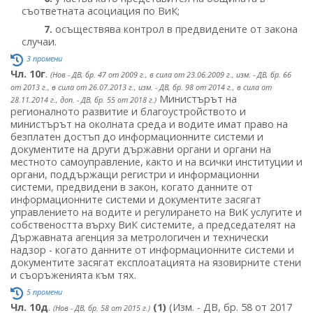
съответната асоциация по ВиК;
7.
осъществява контрол в предвидените от закона
случаи.
3 промени
Чл. 10г
.
(Нов - ДВ, бр. 47 от 2009 г., в сила от 23.06.2009 г., изм. - ДВ, бр. 66
от 2013 г., в сила от 26.07.2013 г., изм. - ДВ, бр. 98 от 2014 г., в сила от
Министърът на
28.11.2014 г., доп. - ДВ, бр. 55 от 2018 г.)
регионалното развитие и благоустройството и
министърът на околната среда и водите имат право на
безплатен достъп до информационните системи и
документите на други държавни органи и органи на
местното самоуправление, както и на всички институции и
органи, поддържащи регистри и информационни
системи, предвидени в закон, когато данните от
информационните системи и документите засягат
управлението на водите и регулирането на ВиК услугите и
собствеността върху ВиК системите, а председателят на
Държавната агенция за метрологичен и технически
надзор - когато данните от информационните системи и
документите засягат експлоатацията на язовирните стени
и съоръженията към тях.
5 промени
Чл. 10д
.
(1)
(Изм. - ДВ, бр. 58 от 2017
(Нов - ДВ, бр. 58 от 2015 г.)