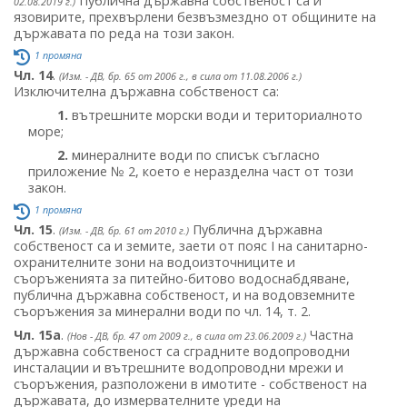
Публична държавна собственост са и
02.08.2019 г.)
язовирите, прехвърлени безвъзмездно от общините на
държавата по реда на този закон.
1 промяна
Чл. 14
.
(Изм. - ДВ, бр. 65 от 2006 г., в сила от 11.08.2006 г.)
Изключителна държавна собственост са:
1.
вътрешните морски води и териториалното
море;
2.
минералните води по списък съгласно
приложение № 2, което е неразделна част от този
закон.
1 промяна
Чл. 15
.
Публична държавна
(Изм. - ДВ, бр. 61 от 2010 г.)
собственост са и земите, заети от пояс I на санитарно-
охранителните зони на водоизточниците и
съоръженията за питейно-битово водоснабдяване,
публична държавна собственост, и на водовземните
съоръжения за минерални води по чл. 14, т. 2.
Чл. 15а
.
Частна
(Нов - ДВ, бр. 47 от 2009 г., в сила от 23.06.2009 г.)
държавна собственост са сградните водопроводни
инсталации и вътрешните водопроводни мрежи и
съоръжения, разположени в имотите - собственост на
държавата, до измервателните уреди на