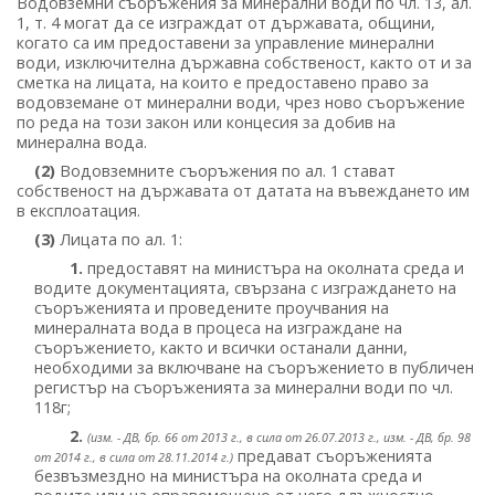
Водовземни съоръжения за минерални води по чл. 13, ал.
1, т. 4 могат да се изграждат от държавата, общини,
когато са им предоставени за управление минерални
води, изключителна държавна собственост, както от и за
сметка на лицата, на които е предоставено право за
водовземане от минерални води, чрез ново съоръжение
по реда на този закон или концесия за добив на
минерална вода.
(2)
Водовземните съоръжения по ал. 1 стават
собственост на държавата от датата на въвеждането им
в експлоатация.
(3)
Лицата по ал. 1:
1.
предоставят на министъра на околната среда и
водите документацията, свързана с изграждането на
съоръженията и проведените проучвания на
минералната вода в процеса на изграждане на
съоръжението, както и всички останали данни,
необходими за включване на съоръжението в публичен
регистър на съоръженията за минерални води по чл.
118г;
2.
(изм. - ДВ, бр. 66 от 2013 г., в сила от 26.07.2013 г., изм. - ДВ, бр. 98
предават съоръженията
от 2014 г., в сила от 28.11.2014 г.)
безвъзмездно на министъра на околната среда и