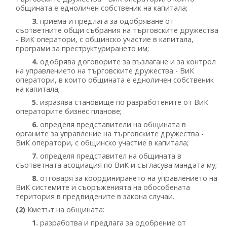
общината е едноличен собственик на капитала;
3.
приема и предлага за одобряване от
съответните общи събрания на търговските дружества
- ВиК оператори, с общинско участие в капитала,
програми за преструктурирането им;
4.
одобрява договорите за възлагане и за контрол
на управлението на търговските дружества - ВиК
оператори, в които общината е едноличен собственик
на капитала;
5.
изразява становище по разработените от ВиК
операторите бизнес планове;
6.
определя представители на общината в
органите за управление на търговските дружества -
ВиК оператори, с общинско участие в капитала;
7.
определя представител на общината в
съответната асоциация по ВиК и съгласува мандата му;
8.
отговаря за координирането на управлението на
ВиК системите и съоръженията на обособената
територия в предвидените в закона случаи.
(2)
Кметът на общината:
1.
разработва и предлага за одобрение от