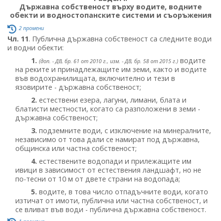
Държавна собственост върху водите, водните
обекти и водностопанските системи и съоръжения
2 промени
Чл. 11
. Публична държавна собственост са следните води
и водни обекти:
1.
водите
(доп. - ДВ, бр. 61 от 2010 г., изм. - ДВ, бр. 58 от 2015 г.)
на реките и принадлежащите им земи, както и водите
във водохранилищата, включително и тези в
язовирите - държавна собственост;
2.
естествени езера, лагуни, лимани, блата и
блатисти местности, когато са разположени в земи -
държавна собственост;
3.
подземните води, с изключение на минералните,
независимо от това дали се намират под държавна,
общинска или частна собственост;
4.
естествените водопади и прилежащите им
ивици в зависимост от естествения ландшафт, но не
по-тесни от 10 м от двете страни на водопада;
5.
водите, в това число отпадъчните води, когато
изтичат от имоти, публична или частна собственост, и
се вливат във води - публична държавна собственост.