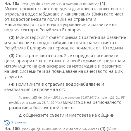
Чл. 10а
.
(1)
(Нов - ДВ, бр. 47 от 2009 г., в сила от 23.06.2009 г.)
Министерският съвет определя държавната политика за
отрасъла водоснабдяване и канализация (ВиК) като част
от водостопанската политика на страната и
Националната стратегия за управление и развитие на
водния сектор в Република България.
(2)
Министерският съвет приема Стратегия за развитие
и управление на водоснабдяването и канализацията в
Република България за период не по-малък от 10 години.
(3)
Със стратегията по ал. 2 се определят основните
цели, приоритетите, етапите и необходимите средства и
източниците на финансиране за изграждане и развитие
на ВиК системите и за повишаване на качеството на ВиК
услугите.
(4)
Политиката в отрасъла водоснабдяване и
канализация се провежда от:
1.
(изм. - ДВ, бр. 66 от 2013 г., в сила от 26.07.2013 г., изм. - ДВ, бр. 98
министъра на регионалното
от 2014 г., в сила от 28.11.2014 г.)
развитие и благоустройството;
2.
общинските съвети и кметовете на общини.
3 промени
Чл. 10б
.
(1)
(Изм. -
(Нов - ДВ, бр. 47 от 2009 г., в сила от 23.06.2009 г.)