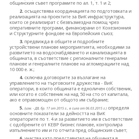
общинския съвет програмите по ал. 1, т. 1 и 2;
2.
осъществява координацията по подготовката и
реализацията на проектите за ВиК инфраструктура,
които се реализират с безвъзмездна помощ чрез
оперативните програми, финансирани от Кохезионния
и Структурните фондове на Европейския съюз;
3.
предвижда в общите и подробните
устройствени планове мероприятията, необходими за
развитието на водоснабдяването и канализацията в
общината, в съответствие с регионалните генерални
планове и генералните планове на агломерациите над
10 000 е. ж.;
4.
сключва договорите за възлагане на
управлението на търговските дружества - ВиК
оператори, в които общината е едноличен собственик,
или когато е собственик на над 50 на сто от капитала,
ако е оправомощен от общото им събрание;
5.
определя
(изм. - ДВ, бр. 17 от 2015 г., в сила от 06.03.2015 г.)
основните показатели за дейността на ВиК
операторите по т. 4 и за развитието им в съответствие
с одобрените от КЕВР бизнес планове, контролира
изпълнението им и го отчита пред общинския съвет;
6.
участва като представител на общината в