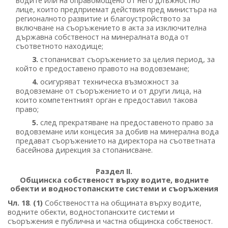
водите или на оправомощено от него длъжностно
лице, които предприемат действия пред министъра на
регионалното развитие и благоустройството за
включване на съоръжението в акта за изключителна
държавна собственост на минералната вода от
съответното находище;
3.
стопанисват съоръжението за целия период, за
който е предоставено правото на водовземане;
4.
осигуряват техническа възможност за
водовземане от съоръжението и от други лица, на
които компетентният орган е предоставил такова
право;
5.
след прекратяване на предоставеното право за
водовземане или концесия за добив на минерална вода
предават съоръжението на директора на съответната
басейнова дирекция за стопанисване.
Раздел II.
Общинска собственост върху водите, водните
обекти и водностопанските системи и съоръжения
Чл. 18
.
(1)
Собствеността на общината върху водите,
водните обекти, водностопанските системи и
съоръжения е публична и частна общинска собственост.