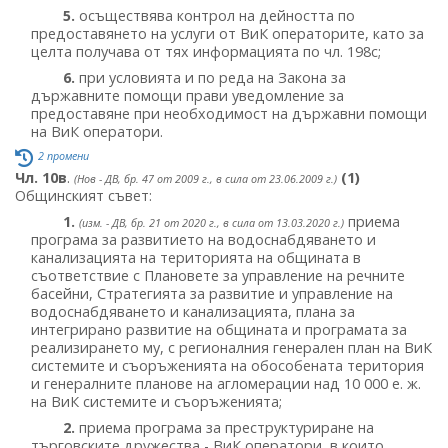
5.
осъществява контрол на дейността по
предоставянето на услуги от ВиК операторите, като за
целта получава от тях информацията по чл. 198с;
6.
при условията и по реда на Закона за
държавните помощи прави уведомление за
предоставяне при необходимост на държавни помощи
на ВиК оператори.
2 промени
Чл. 10в
.
(1)
(Нов - ДВ, бр. 47 от 2009 г., в сила от 23.06.2009 г.)
Общинският съвет:
1.
приема
(изм. - ДВ, бр. 21 от 2020 г., в сила от 13.03.2020 г.)
програма за развитието на водоснабдяването и
канализацията на територията на общината в
съответствие с Плановете за управление на речните
басейни, Стратегията за развитие и управление на
водоснабдяването и канализацията, плана за
интегрирано развитие на общината и програмата за
реализирането му, с регионалния генерален план на ВиК
системите и съоръженията на обособената територия
и генералните планове на агломерации над 10 000 е. ж.
на ВиК системите и съоръженията;
2.
приема програма за преструктуриране на
търговските дружества - ВиК оператори, в които