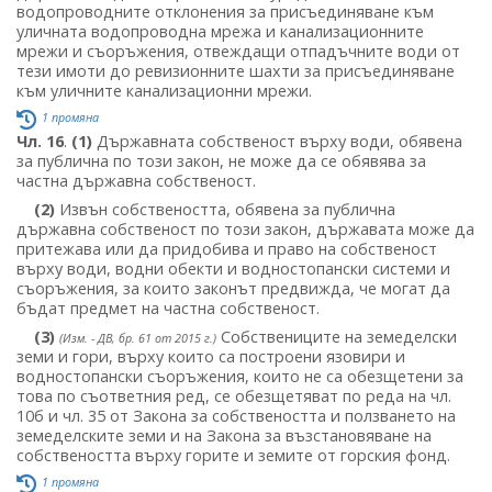
водопроводните отклонения за присъединяване към
уличната водопроводна мрежа и канализационните
мрежи и съоръжения, отвеждащи отпадъчните води от
тези имоти до ревизионните шахти за присъединяване
към уличните канализационни мрежи.
1 промяна
Чл. 16
.
(1)
Държавната собственост върху води, обявена
за публична по този закон, не може да се обявява за
частна държавна собственост.
(2)
Извън собствеността, обявена за публична
държавна собственост по този закон, държавата може да
притежава или да придобива и право на собственост
върху води, водни обекти и водностопански системи и
съоръжения, за които законът предвижда, че могат да
бъдат предмет на частна собственост.
(3)
Собствениците на земеделски
(Изм. - ДВ, бр. 61 от 2015 г.)
земи и гори, върху които са построени язовири и
водностопански съоръжения, които не са обезщетени за
това по съответния ред, се обезщетяват по реда на чл.
10б и чл. 35 от Закона за собствеността и ползването на
земеделските земи и на Закона за възстановяване на
собствеността върху горите и земите от горския фонд.
1 промяна