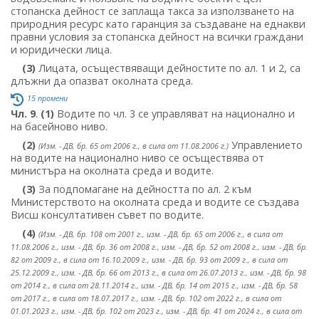
стопанска дейност се заплаща такса за използването на
природния ресурс като гаранция за създаване на еднакви
правни условия за стопанска дейност на всички граждани
и юридически лица.
(3)
Лицата, осъществяващи дейностите по ал. 1 и 2, са
длъжни да опазват околната среда.
15 промени
Чл. 9
.
(1)
Водите по чл. 3 се управляват на национално и
на басейново ниво.
(2)
Управлението
(Изм. - ДВ, бр. 65 от 2006 г., в сила от 11.08.2006 г.)
на водите на национално ниво се осъществява от
министъра на околната среда и водите.
(3)
За подпомагане на дейността по ал. 2 към
Министерството на околната среда и водите се създава
Висш консултативен съвет по водите.
(4)
(Изм. - ДВ, бр. 108 от 2001 г., изм. - ДВ, бр. 65 от 2006 г., в сила от
11.08.2006 г., изм. - ДВ, бр. 36 от 2008 г., изм. - ДВ, бр. 52 от 2008 г., изм. - ДВ, бр.
82 от 2009 г., в сила от 16.10.2009 г., изм. - ДВ, бр. 93 от 2009 г., в сила от
25.12.2009 г., изм. - ДВ, бр. 66 от 2013 г., в сила от 26.07.2013 г., изм. - ДВ, бр. 98
от 2014 г., в сила от 28.11.2014 г., изм. - ДВ, бр. 14 от 2015 г., изм. - ДВ, бр. 58
от 2017 г., в сила от 18.07.2017 г., изм. - ДВ, бр. 102 от 2022 г., в сила от
01.01.2023 г., изм. - ДВ, бр. 102 от 2023 г., изм. - ДВ, бр. 41 от 2024 г., в сила от