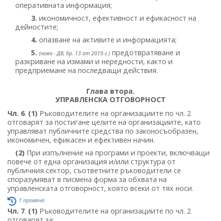
оперативната информация;
3.
икономичност, ефективност и ефикасност на
дейностите;
4.
опазване на активите и информацията;
5.
предотвратяване и
(нова - ДВ, бр. 13 от 2019 г.)
разкриване на измами и нередности, както и
предприемане на последващи действия.
Глава втора.
УПРАВЛЕНСКА ОТГОВОРНОСТ
Чл. 6
.
(1)
Ръководителите на организациите по чл. 2
отговарят за постигане целите на организациите, като
управляват публичните средства по законосъобразен,
икономичен, ефикасен и ефективен начин.
(2)
При изпълнение на програми и проекти, включващи
повече от една организация и/или структура от
публичния сектор, съответните ръководители се
споразумяват в писмена форма за обхвата на
управленската отговорност, която всеки от тях носи.
1 промяна
Чл. 7
.
(1)
Ръководителите на организациите по чл. 2
отговарят за: