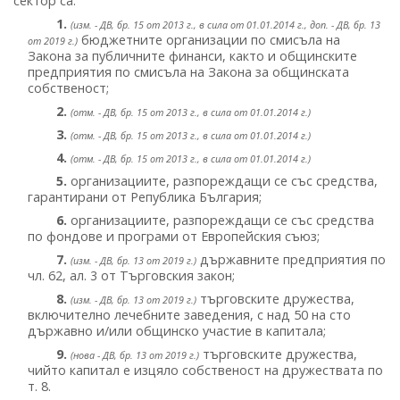
сектор са:
1.
(изм. - ДВ, бр. 15 от 2013 г., в сила от 01.01.2014 г., доп. - ДВ, бр. 13
бюджетните организации по смисъла на
от 2019 г.)
Закона за публичните финанси, както и общинските
предприятия по смисъла на Закона за общинската
собственост;
2.
(отм. - ДВ, бр. 15 от 2013 г., в сила от 01.01.2014 г.)
3.
(отм. - ДВ, бр. 15 от 2013 г., в сила от 01.01.2014 г.)
4.
(отм. - ДВ, бр. 15 от 2013 г., в сила от 01.01.2014 г.)
5.
организациите, разпореждащи се със средства,
гарантирани от Република България;
6.
организациите, разпореждащи се със средства
по фондове и програми от Европейския съюз;
7.
държавните предприятия по
(изм. - ДВ, бр. 13 от 2019 г.)
чл. 62, ал. 3 от Търговския закон;
8.
търговските дружества,
(изм. - ДВ, бр. 13 от 2019 г.)
включително лечебните заведения, с над 50 на сто
държавно и/или общинско участие в капитала;
9.
търговските дружества,
(нова - ДВ, бр. 13 от 2019 г.)
чийто капитал е изцяло собственост на дружествата по
т. 8.