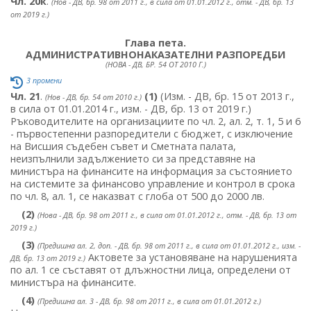
Чл. 20к
.
(Нов - ДВ, бр. 98 от 2011 г., в сила от 01.01.2012 г., отм. - ДВ, бр. 13
от 2019 г.)
Глава пета.
АДМИНИСТРАТИВНОНАКАЗАТЕЛНИ РАЗПОРЕДБИ
(НОВА - ДВ, БР. 54 ОТ 2010 Г.)
3 промени
Чл. 21
.
(1)
(Изм. - ДВ, бр. 15 от 2013 г.,
(Нов - ДВ, бр. 54 от 2010 г.)
в сила от 01.01.2014 г., изм. - ДВ, бр. 13 от 2019 г.)
Ръководителите на организациите по чл. 2, ал. 2, т. 1, 5 и 6
- първостепенни разпоредители с бюджет, с изключение
на Висшия съдебен съвет и Сметната палата,
неизпълнили задължението си за представяне на
министъра на финансите на информация за състоянието
на системите за финансово управление и контрол в срока
по чл. 8, ал. 1, се наказват с глоба от 500 до 2000 лв.
(2)
(Нова - ДВ, бр. 98 от 2011 г., в сила от 01.01.2012 г., отм. - ДВ, бр. 13 от
2019 г.)
(3)
(Предишна ал. 2, доп. - ДВ, бр. 98 от 2011 г., в сила от 01.01.2012 г., изм. -
Актовете за установяване на нарушенията
ДВ, бр. 13 от 2019 г.)
по ал. 1 се съставят от длъжностни лица, определени от
министъра на финансите.
(4)
(Предишна ал. 3 - ДВ, бр. 98 от 2011 г., в сила от 01.01.2012 г.)