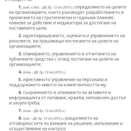
1.
определянето на целите
(изм. и доп. - ДВ, бр. 13 от 2019 г.)
на организациите, които ръководят разработването и
прилагането на стратегически и годишни планове,
планове за действие и индикатори за достигане на
поставените цели;
2.
идентифицирането, оценката и управлението на
рисковете, застрашаващи постигането на целите на
организациите;
3.
планирането, управлението и отчитането на
публичните средства с оглед постигане на целите на
организациите;
4.
(отм. - ДВ, бр. 13 от 2019 г.)
5.
ефективното управление на персонала и
поддържането нивото на компетентността му;
6.
съхранението и опазването на активите и
информацията от погиване, кражба, непозволен достъп
и злоупотреба;
7.
(отм. - ДВ, бр. 13 от 2019 г.)
8.
разделянето на
(изм. - ДВ, бр. 13 от 2019 г.)
отговорностите по вземане на решение, изпълнение и
осъществяване на контрол;