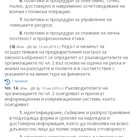
6.
политики и процедури за обективно, точно,
пълно, достоверно и навременно осчетоводяване на
всички стопански операции;
7.
политики и процедури за управление на
човешките ресурси;
8.
политики и процедури за спазване на лична
почтеност и професионална етика.
(4)
Редът и начинът за
(Изм. - ДВ, бр. 13 от 2019 г.)
осъществяване на предварителния контрол за
законосъобразност се определят от ръководителите на
организациите по чл. 2 въз основа на оценка на риска и
анализ на разходите и ползите и в съответствие с
указанията на министъра на финансите.
1 промяна
Чл. 14
.
Ръководителите на
(Изм. - ДВ, бр. 13 от 2019 г.)
организациите по чл. 2 осигуряват и прилагат
информационни и комуникационни системи, които
осигуряват:
1.
идентифициране, събиране и разпространяване
в подходяща форма и срокове на надеждна и
достоверна информация, която да позволява на всяко
длъжностно лице да поеме определена отговорност;
2.
ефективна комуникация, която да протича по