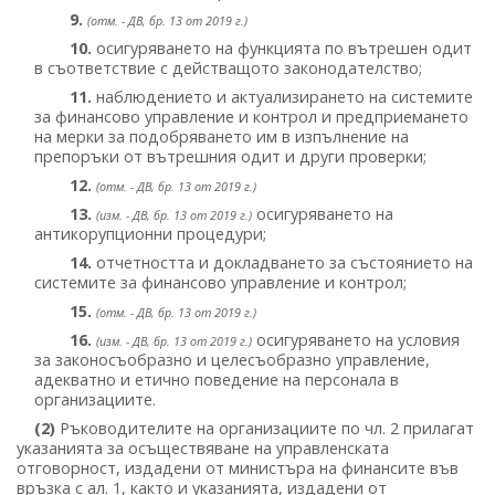
9.
(отм. - ДВ, бр. 13 от 2019 г.)
10.
осигуряването на функцията по вътрешен одит
в съответствие с действащото законодателство;
11.
наблюдението и актуализирането на системите
за финансово управление и контрол и предприемането
на мерки за подобряването им в изпълнение на
препоръки от вътрешния одит и други проверки;
12.
(отм. - ДВ, бр. 13 от 2019 г.)
13.
осигуряването на
(изм. - ДВ, бр. 13 от 2019 г.)
антикорупционни процедури;
14.
отчетността и докладването за състоянието на
системите за финансово управление и контрол;
15.
(отм. - ДВ, бр. 13 от 2019 г.)
16.
осигуряването на условия
(изм. - ДВ, бр. 13 от 2019 г.)
за законосъобразно и целесъобразно управление,
адекватно и етично поведение на персонала в
организациите.
(2)
Ръководителите на организациите по чл. 2 прилагат
указанията за осъществяване на управленската
отговорност, издадени от министъра на финансите във
връзка с ал. 1, както и указанията, издадени от