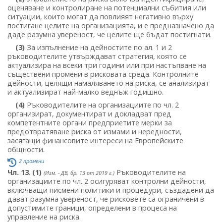
оценяване и контролиране на потенциални събития или
ситуации, които могат да повлияят негативно върху
постигане целите на организацията, и е предназначено да
даде разумна увереност, че целите ще бъдат постигнати.
(3)
За изпълнение на дейностите по ал. 1 и 2
ръководителите утвърждават стратегия, която се
актуализира на всеки три години или при настъпване на
съществени промени в рисковата среда. Контролните
дейности, целящи намаляването на риска, се анализират
и актуализират най-малко веднъж годишно.
(4)
Ръководителите на организациите по чл. 2
организират, документират и докладват пред
компетентните органи предприетите мерки за
предотвратяване риска от измами и нередности,
засягащи финансовите интереси на Европейските
общности.
2 промени
Чл. 13
.
(1)
Ръководителите на
(Изм. - ДВ, бр. 13 от 2019 г.)
организациите по чл. 2 осигуряват контролни дейности,
включващи писмени политики и процедури, създадени да
дават разумна увереност, че рисковете са ограничени в
допустимите граници, определени в процеса на
управление на риска.