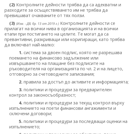
(2)
Контролните дейности трябва да са адекватни и
разходите за осъществяването им не трябва да
превишават очакваните от тях ползи.
(3)
Контролните дейности се
(Изм. - ДВ, бр. 13 от 2019 г.)
прилагат на всички нива в организацията и на всички
етапи при постигането на целите. Те могат да са
превантивни, разкриващи или коригиращи, като трябва
да включват най-малко:
1.
система за двоен подпис, която не разрешава
поемането на финансово задължение или
извършването на плащане без подписите на
ръководителя на организацията по чл. 2 и на лицето,
отговорно за счетоводните записвания;
2.
правила за достъп до активите и информацията;
3.
политики и процедури за предварителен
контрол за законосъобразност;
4.
политики и процедури за текущ контрол върху
изпълнението на поети финансови ангажименти и
сключени договори;
5.
политики и процедури за последващи оценки на
изпълнението;