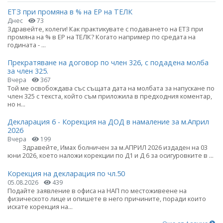
ЕТЗ при промяна в % на ЕР на ТЕЛК
Днес
73
Здравейте, колеги! Как практикувате с подаването на ЕТЗ при
промяна на % в ЕР на ТЕЛК? Когато например по средата на
годината - ...
Прекратяване на договор по член 326, с подадена молба
за член 325.
Вчера
367
Той ме освобождава със същата дата на молбата за напускане по
член 325 с текста, който съм приложила в предходния коментар,
но н...
Декларация 6 - Корекция на ДОД в намаление за м.Април
2026
Вчера
199
Здравейте, Имах болничен за м.АПРИЛ 2026 издаден на 03
юни 2026, което наложи корекции по Д1 и Д 6 за осигуровките в ...
Корекция на декларация по чл.50
05.08.2026
439
Подайте заявление в офиса на НАП по местоживеене на
физическото лице и опишете в него причините, поради които
искате корекция на...