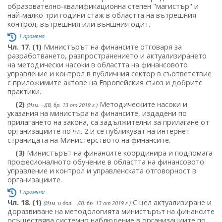
образователно-квалификационна степен "магистър" и
най-малко три години стаж в областта на вътрешния
контрол, вътрешния или външния одит.
1 промяна
Чл. 17
.
(1)
Министърът на финансите отговаря за
разработването, разпространението и актуализирането
на методически насоки в областта на финансовото
управление и контрол в публичния сектор в съответствие
с приложимите актове на Европейския съюз и добрите
практики.
(2)
Методическите насоки и
(Изм. - ДВ, бр. 13 от 2019 г.)
указания на министъра на финансите, издадени по
прилагането на закона, са задължителни за прилагане от
организациите по чл. 2 и се публикуват на интернет
страницата на Министерството на финансите.
(3)
Министърът на финансите координира и подпомага
професионалното обучение в областта на финансовото
управление и контрол и управленската отговорност в
организациите.
1 промяна
Чл. 18
.
(1)
С цел актуализиране и
(Изм. и доп. - ДВ, бр. 13 от 2019 г.)
доразвиване на методологията министърът на финансите
осъществява системно наблюдение в организациите по