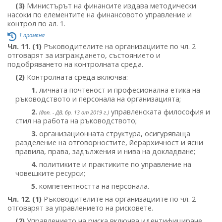
(3)
Министърът на финансите издава методически
насоки по елементите на финансовото управление и
контрол по ал. 1.
1 промяна
Чл. 11
.
(1)
Ръководителите на организациите по чл. 2
отговарят за изграждането, състоянието и
подобряването на контролната среда.
(2)
Контролната среда включва:
1.
личната почтеност и професионална етика на
ръководството и персонала на организацията;
2.
управленската философия и
(доп. - ДВ, бр. 13 от 2019 г.)
стил на работа на ръководството;
3.
организационната структура, осигуряваща
разделение на отговорностите, йерархичност и ясни
правила, права, задължения и нива на докладване;
4.
политиките и практиките по управление на
човешките ресурси;
5.
компетентността на персонала.
Чл. 12
.
(1)
Ръководителите на организациите по чл. 2
отговарят за управлението на рисковете.
(2)
Управлението на риска включва идентифициране,