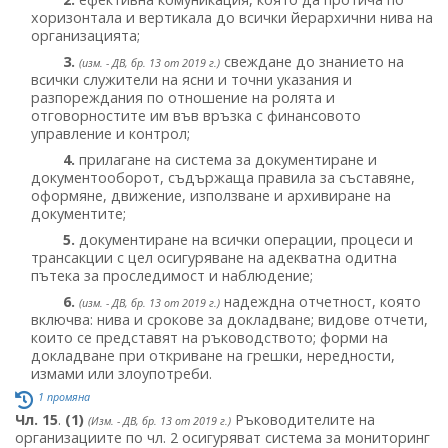
хоризонтала и вертикала до всички йерархични нива на
организацията;
3.
свеждане до знанието на
(изм. - ДВ, бр. 13 от 2019 г.)
всички служители на ясни и точни указания и
разпореждания по отношение на ролята и
отговорностите им във връзка с финансовото
управление и контрол;
4.
прилагане на система за документиране и
документооборот, съдържаща правила за съставяне,
оформяне, движение, използване и архивиране на
документите;
5.
документиране на всички операции, процеси и
трансакции с цел осигуряване на адекватна одитна
пътека за проследимост и наблюдение;
6.
надеждна отчетност, която
(изм. - ДВ, бр. 13 от 2019 г.)
включва: нива и срокове за докладване; видове отчети,
които се представят на ръководството; форми на
докладване при откриване на грешки, нередности,
измами или злоупотреби.
1 промяна
Чл. 15
.
(1)
Ръководителите на
(Изм. - ДВ, бр. 13 от 2019 г.)
организациите по чл. 2 осигуряват система за мониторинг