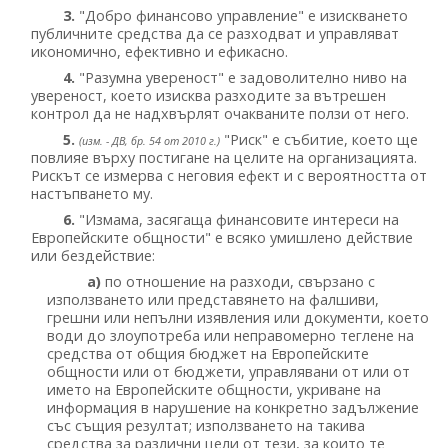
3.
"Добро финансово управление" е изискването
публичните средства да се разходват и управляват
икономично, ефективно и ефикасно.
4.
"Разумна увереност" е задоволително ниво на
увереност, което изисква разходите за вътрешен
контрол да не надхвърлят очакваните ползи от него.
5.
"Риск" е събитие, което ще
(изм. - ДВ, бр. 54 от 2010 г.)
повлияе върху постигане на целите на организацията.
Рискът се измерва с неговия ефект и с вероятността от
настъпването му.
6.
"Измама, засягаща финансовите интереси на
Европейските общности" е всяко умишлено действие
или бездействие:
а)
по отношение на разходи, свързано с
използването или представянето на фалшиви,
грешни или непълни изявления или документи, което
води до злоупотреба или неправомерно теглене на
средства от общия бюджет на Европейските
общности или от бюджети, управлявани от или от
името на Европейските общности, укриване на
информация в нарушение на конкретно задължение
със същия резултат; използването на такива
средства за различни цели от тези, за които те