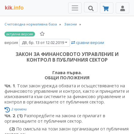
kik
.info
Счетоводна нормативна база
Закони
актуална версия
версия
сравни версии
ДВ, бр. 13 от 12.02.2019
ЗАКОН ЗА ФИНАНСОВОТО УПРАВЛЕНИЕ И
КОНТРОЛ В ПУБЛИЧНИЯ СЕКТОР
Глава първа.
ОБЩИ ПОЛОЖЕНИЯ
Чл. 1
. Този закон урежда обхвата и осъществяването на
финансовото управление и контрол, както и принципите и
изискванията към системите за финансово управление и
контрол в организациите от публичния сектор.
2 промени
Чл. 2
.
(1)
Разпоредбите на закона се прилагат в
организациите от публичния сектор.
(2)
По смисъла на този закон организации от публичния