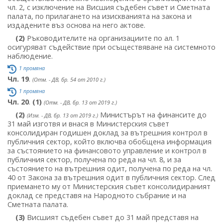
чл. 2, с изключение на Висшия съдебен съвет и Сметната
палата, по прилагането на изискванията на закона и
издадените въз основа на него актове.
(2)
Ръководителите на организациите по ал. 1
осигуряват съдействие при осъществяване на системното
наблюдение.
1 промяна
Чл. 19
.
(Отм. - ДВ, бр. 54 от 2010 г.)
1 промяна
Чл. 20
.
(1)
(Отм. - ДВ, бр. 13 от 2019 г.)
(2)
Министърът на финансите до
(Изм. - ДВ, бр. 13 от 2019 г.)
31 май изготвя и внася в Министерския съвет
консолидиран годишен доклад за вътрешния контрол в
публичния сектор, който включва обобщена информация
за състоянието на финансовото управление и контрол в
публичния сектор, получена по реда на чл. 8, и за
състоянието на вътрешния одит, получена по реда на чл.
40 от Закона за вътрешния одит в публичния сектор. След
приемането му от Министерския съвет консолидираният
доклад се представя на Народното събрание и на
Сметната палата.
(3)
Висшият съдебен съвет до 31 май представя на