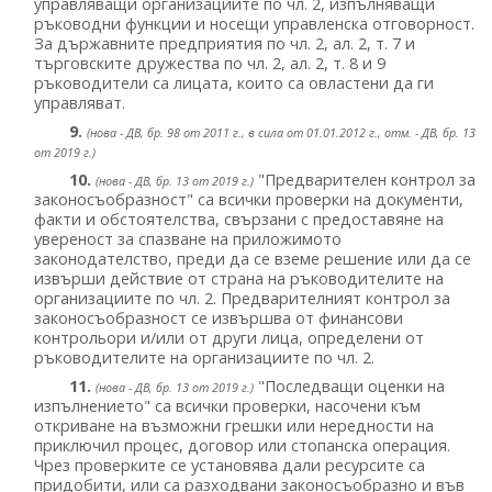
управляващи организациите по чл. 2, изпълняващи
ръководни функции и носещи управленска отговорност.
За държавните предприятия по чл. 2, ал. 2, т. 7 и
търговските дружества по чл. 2, ал. 2, т. 8 и 9
ръководители са лицата, които са овластени да ги
управляват.
9.
(нова - ДВ, бр. 98 от 2011 г., в сила от 01.01.2012 г., отм. - ДВ, бр. 13
от 2019 г.)
10.
"Предварителен контрол за
(нова - ДВ, бр. 13 от 2019 г.)
законосъобразност" са всички проверки на документи,
факти и обстоятелства, свързани с предоставяне на
увереност за спазване на приложимото
законодателство, преди да се вземе решение или да се
извърши действие от страна на ръководителите на
организациите по чл. 2. Предварителният контрол за
законосъобразност се извършва от финансови
контрольори и/или от други лица, определени от
ръководителите на организациите по чл. 2.
11.
"Последващи оценки на
(нова - ДВ, бр. 13 от 2019 г.)
изпълнението" са всички проверки, насочени към
откриване на възможни грешки или нередности на
приключил процес, договор или стопанска операция.
Чрез проверките се установява дали ресурсите са
придобити, или са разходвани законосъобразно и във