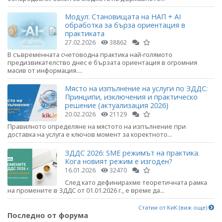
Модул: Становищата на НАП + AI
обработка за бърза ориентация в
практиката
27.02.2026
38862
В съвременната счетоводна практика най-голямото
предизвикателство днес е бързата ориентация в огромния
масив от информация....
Място на изпълнение на услуги по ЗДДС:
Принципи, изключения и практическо
решение (актуализация 2026)
20.02.2026
21129
Правилното определяне на мястото на изпълнение при
доставка на услуга е ключов момент за коректното...
ЗДДС 2026: SME режимът на практика.
Кога новият режим е изгоден?
16.01.2026
32470
След като дефинирахме теоретичната рамка
на промените в ЗДДС от 01.01.2026 г., е време да...
Статии от КиК (виж още)
Последно от форума