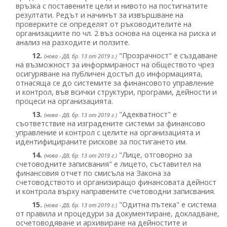
връзка с поставените цели и нивото на постигнатите
резултати. Редът и начинът за извършване на
проверките се определят от ръководителите на
организациите по чл. 2 въз основа на оценка на риска и
анализ на разходите и ползите.
12.
"Прозрачност" е създаване
(нова - ДВ, бр. 13 от 2019 г.)
на възможност за информираност на обществото чрез
осигуряване на публичен достъп до информацията,
отнасяща се до системите за финансовото управление
и контрол, във всички структури, програми, дейности и
процеси на организацията.
13.
"Адекватност" е
(нова - ДВ, бр. 13 от 2019 г.)
съответствие на изградените системи за финансово
управление и контрол с целите на организацията и
идентифицираните рискове за постигането им.
14.
"Лице, отговорно за
(нова - ДВ, бр. 13 от 2019 г.)
счетоводните записвания" е лицето, съставител на
финансовия отчет по смисъла на Закона за
счетоводството и организиращо финансовата дейност
и контрола върху направените счетоводни записвания.
15.
"Одитна пътека" е система
(нова - ДВ, бр. 13 от 2019 г.)
от правила и процедури за документиране, докладване,
осчетоводяване и архивиране на дейностите и