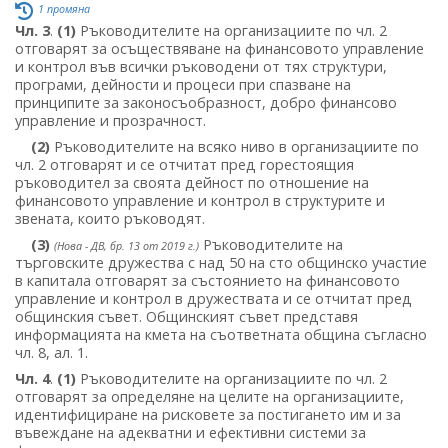
1 промяна
Чл. 3
.
(1)
Ръководителите на организациите по чл. 2
отговарят за осъществяване на финансовото управление
и контрол във всички ръководени от тях структури,
програми, дейности и процеси при спазване на
принципите за законосъобразност, добро финансово
управление и прозрачност.
(2)
Ръководителите на всяко ниво в организациите по
чл. 2 отговарят и се отчитат пред горестоящия
ръководител за своята дейност по отношение на
финансовото управление и контрол в структурите и
звената, които ръководят.
(3)
Ръководителите на
(Нова - ДВ, бр. 13 от 2019 г.)
търговските дружества с над 50 на сто общинско участие
в капитала отговарят за състоянието на финансовото
управление и контрол в дружествата и се отчитат пред
общинския съвет. Общинският съвет представя
информацията на кмета на съответната община съгласно
чл. 8, ал. 1.
Чл. 4
.
(1)
Ръководителите на организациите по чл. 2
отговарят за определяне на целите на организациите,
идентифициране на рисковете за постигането им и за
въвеждане на адекватни и ефективни системи за