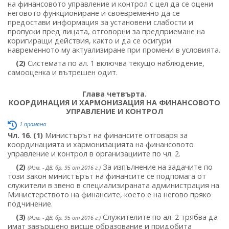
на финансовото управление и контрол с цел да се оцени
неговото функциониране и своевременно да се
предостави информация за установени слабости и
пропуски пред лицата, отговорни за предприемане на
коригиращи действия, както и да се осигури
навременното му актуализиране при промени в условията.
(2)
Системата по ал. 1 включва текущо наблюдение,
самооценка и вътрешен одит.
Глава четвърта.
КООРДИНАЦИЯ И ХАРМОНИЗАЦИЯ НА ФИНАНСОВОТО
УПРАВЛЕНИЕ И КОНТРОЛ
1 промяна
Чл. 16
.
(1)
Министърът на финансите отговаря за
координацията и хармонизацията на финансовото
управление и контрол в организациите по чл. 2.
(2)
За изпълнение на задачите по
(Изм. - ДВ, бр. 95 от 2016 г.)
този закон министърът на финансите се подпомага от
служители в звено в специализираната администрация на
Министерството на финансите, което е на негово пряко
подчинение.
(3)
Служителите по ал. 2 трябва да
(Изм. - ДВ, бр. 95 от 2016 г.)
имат завършено висше образование и придобита