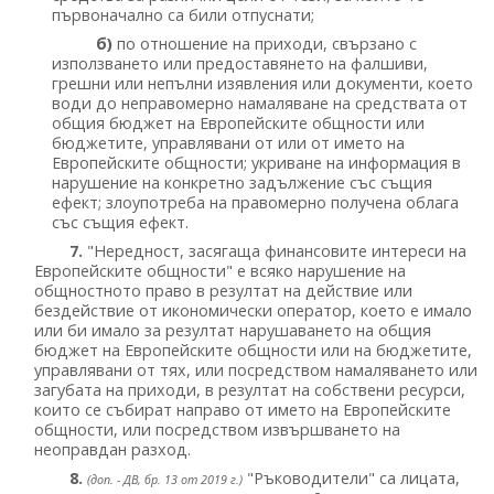
първоначално са били отпуснати;
б)
по отношение на приходи, свързано с
използването или предоставянето на фалшиви,
грешни или непълни изявления или документи, което
води до неправомерно намаляване на средствата от
общия бюджет на Европейските общности или
бюджетите, управлявани от или от името на
Европейските общности; укриване на информация в
нарушение на конкретно задължение със същия
ефект; злоупотреба на правомерно получена облага
със същия ефект.
7.
"Нередност, засягаща финансовите интереси на
Европейските общности" е всяко нарушение на
общностното право в резултат на действие или
бездействие от икономически оператор, което е имало
или би имало за резултат нарушаването на общия
бюджет на Европейските общности или на бюджетите,
управлявани от тях, или посредством намаляването или
загубата на приходи, в резултат на собствени ресурси,
които се събират направо от името на Европейските
общности, или посредством извършването на
неоправдан разход.
8.
"Ръководители" са лицата,
(доп. - ДВ, бр. 13 от 2019 г.)