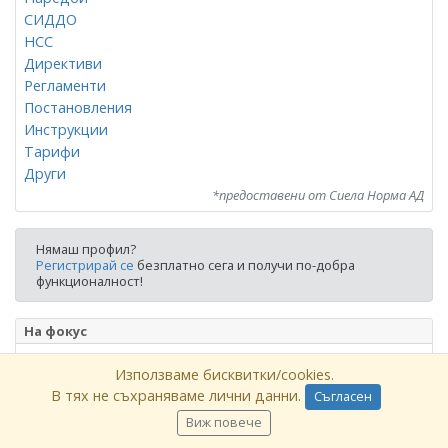
СИДДО
НСС
Директиви
Регламенти
Постановления
Инструкции
Тарифи
Други
*предоставени от Сиела Норма АД
Нямаш профил?
Регистрирай се
безплатно сега и получи по-добра
функционалност!
На фокус
ДДС ставки и основания за неначисляване на ДДС
Използваме бисквитки/cookies.
Приложение: ГФО на ЮЛНЦ (малко предприятие)
В тях не съхраняваме лични данни.
Съгласен
(+Eng)
Виж повече
Приложение: ГФО на ЮЛНЦ (микропредприятие)