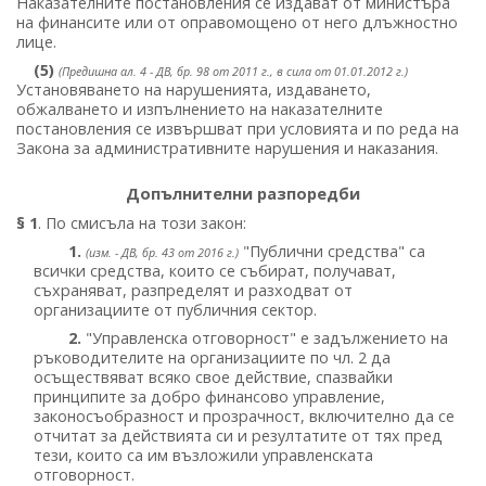
Наказателните постановления се издават от министъра
на финансите или от оправомощено от него длъжностно
лице.
(5)
(Предишна ал. 4 - ДВ, бр. 98 от 2011 г., в сила от 01.01.2012 г.)
Установяването на нарушенията, издаването,
обжалването и изпълнението на наказателните
постановления се извършват при условията и по реда на
Закона за административните нарушения и наказания.
Допълнителни разпоредби
§ 1
. По смисъла на този закон:
1.
"Публични средства" са
(изм. - ДВ, бр. 43 от 2016 г.)
всички средства, които се събират, получават,
съхраняват, разпределят и разходват от
организациите от публичния сектор.
2.
"Управленска отговорност" е задължението на
ръководителите на организациите по чл. 2 да
осъществяват всяко свое действие, спазвайки
принципите за добро финансово управление,
законосъобразност и прозрачност, включително да се
отчитат за действията си и резултатите от тях пред
тези, които са им възложили управленската
отговорност.