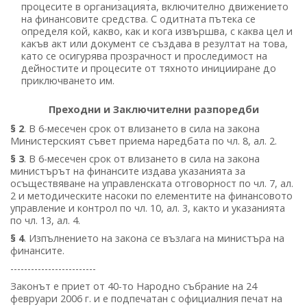
процесите в организацията, включително движението
на финансовите средства. С одитната пътека се
определя кой, какво, как и кога извършва, с каква цел и
какъв акт или документ се създава в резултат на това,
като се осигурява прозрачност и проследимост на
дейностите и процесите от тяхното иницииране до
приключването им.
Преходни и Заключителни разпоредби
§ 2
. В 6-месечен срок от влизането в сила на закона
Министерският съвет приема наредбата по чл. 8, ал. 2.
§ 3
. В 6-месечен срок от влизането в сила на закона
министърът на финансите издава указанията за
осъществяване на управленската отговорност по чл. 7, ал.
2 и методическите насоки по елементите на финансовото
управление и контрол по чл. 10, ал. 3, както и указанията
по чл. 13, ал. 4.
§ 4
. Изпълнението на закона се възлага на министъра на
финансите.
-------------------------
Законът е приет от 40-то Народно събрание на 24
февруари 2006 г. и е подпечатан с официалния печат на