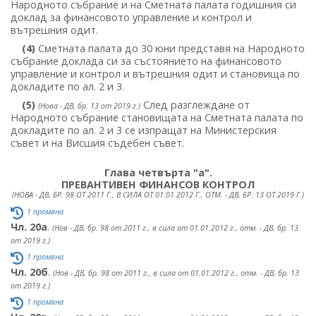
Народното събрание и на Сметната палата годишния си
доклад за финансовото управление и контрол и
вътрешния одит.
(4)
Сметната палата до 30 юни представя на Народното
събрание доклада си за състоянието на финансовото
управление и контрол и вътрешния одит и становища по
докладите по ал. 2 и 3.
(5)
След разглеждане от
(Нова - ДВ, бр. 13 от 2019 г.)
Народното събрание становищата на Сметната палата по
докладите по ал. 2 и 3 се изпращат на Министерския
съвет и на Висшия съдебен съвет.
Глава четвърта "а".
ПРЕВАНТИВЕН ФИНАНСОВ КОНТРОЛ
(НОВА - ДВ, БР. 98 ОТ 2011 Г., В СИЛА ОТ 01.01.2012 Г., ОТМ. - ДВ, БР. 13 ОТ 2019 Г.)
1 промяна
Чл. 20а
.
(Нов - ДВ, бр. 98 от 2011 г., в сила от 01.01.2012 г., отм. - ДВ, бр. 13
от 2019 г.)
1 промяна
Чл. 20б
.
(Нов - ДВ, бр. 98 от 2011 г., в сила от 01.01.2012 г., отм. - ДВ, бр. 13
от 2019 г.)
1 промяна