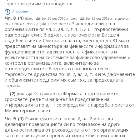
горестоящия им ръководител.
3 промени
Чл. 8
.
(1)
(Изм. - ДВ, бр. 54 от 2010 г., изм. - ДВ, бр. 15 от 2013 г., в сила от
Ръководителите на
01.01.2014 г., доп. - ДВ, бр. 13 от 2019 г.)
организациите по чл. 2, ал. 2, т. 1, 5 и 6 - първостепенни
разпоредители с бюджет, с изключение на Висшия
съдебен съвет и Сметната палата, ежегодно до 31 март
представят на министъра на финансите информация за
функционирането, адекватността, ефикасността и
ефективността на системите за финансово управление и
контрол в организациите, включително за
разпоредителите с бюджет от по-ниска степен,
търговските дружества по чл. 2, ал. 2, т. 8 и 9, държавните
и общинските предприятия към тях, за предходната
година.
(2)
Формата, съдържанието,
(Изм. - ДВ, бр. 13 от 2019 г.)
сроковете, редът и начинът за представяне на
информацията по ал. 1 се определят с наредба, приета от
Министерския съвет.
Чл. 9
.
(1)
Ръководителите по чл. 2, ал. 2 могат да
делегират правомощията си по този закон на други
длъжностни лица от ръководената от тях организация,
като в тези случаи определят конкретните им права и