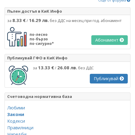
Още от форума
Пълен достъп в КиК Инфо
8.33 €
16.29 лв.
за
/
без ДДС на месец при год. абонамент
по-лесно
по-бързо
Абонамент
по-сигурно*
Публикувай ГФО в КиК Инфо
13.33 €
26.08 лв.
за
/
без ДДС
Публикувай
Счетоводна нормативна база
Любими
Закони
Кодекси
Правилници
Наредби