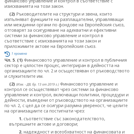
финансово управление и контрол в съответствие с
изискванията на този закон.
(2)
Ръководителите на структури и звена, които
изпълняват функциите на разплащателни, управляващи
или междинни органи по фондове на Европейския съюз,
отговарят за осигуряване на адекватни и ефективни
системи за финансово управление и контрол в
съответствие с изискванията на този закон и
приложимите актове на Европейския съюз.
1 промяна
Чл. 5
.
(1)
Финансовото управление и контрол в публичния
сектор е цялостен процес, интегриран в дейността на
организациите по чл. 2 и осъществяван от ръководството
и служителите им.
(2)
Финансовото управление и
(Изм. - ДВ, бр. 13 от 2019 г.)
контрол се осъществяват чрез системи за финансово
управление и контрол, включващи политики, процедури и
дейности, въведени от ръководството на организациите
по чл. 2, с цел да се осигури разумна увереност, че целите
на организациите са постигнати чрез:
1.
съответствие със законодателството,
вътрешните актове и договори;
2.
надеждност и всеобхватност на финансовата и