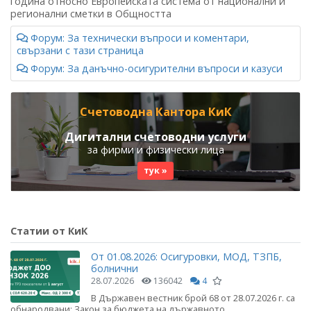
година относно Европейската система от национални и
регионални сметки в Общността
Форум: За технически въпроси и коментари,
свързани с тази страница
Форум: За данъчно-осигурителни въпроси и казуси
Счетоводна Кантора КиК
Дигитални счетоводни услуги
за фирми и физически лица
тук »
Статии от КиК
От 01.08.2026: Осигуровки, МОД, ТЗПБ,
болнични
28.07.2026
136042
4
В Държавен вестник брой 68 от 28.07.2026 г. са
обнародвани: Закон за бюджета на държавното...