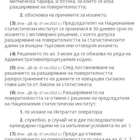
митническа тарифа, и потока, за който се иска
разширяване на поверителността;
2.
обосновка на причините за искането.
(3)
Председателят на Националния
(Изм. - ДВ, бр. 61 от 2022 г.)
статистически институт се произнася в 30-дневен срок по
искането с мотивирано решение, с което допуска
разширяване на поверителността за статистическите
данни за външна търговия или отхвърля искането.
(4)
Решението по ал. 3 може да се обжалва по реда на
Административнопроцесуалния кодекс.
(5)
След постановяване на
(Изм. - ДВ, бр. 61 от 2022 г.)
решението за разширяване на поверителността
разпространението на данните се извършва съгласно
глава шеста от Закона за статистиката.
(6)
Разширяването на
(Изм. - ДВ, бр. 61 от 2022 г.)
поверителността се отменя с решение на председателя
на Националния статистически институт:
1.
по искане на Интрастат оператора;
2.
служебно, в случай че в две последователни
календарни години не са изпълнени условията по ал. 1.
(7)
Преди да отмени
(Изм. - ДВ, бр. 61 от 2022 г.)
разширяването на поверителността по реда на ал. 6, т. 2,