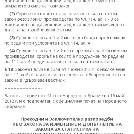
довършват по досегашния ред в срок до 5 месеца от
влизането в сила на този закон.
(2)
Спрените към датата на влизане в сила на този
закон ревизионни производства по чл. 114, ал. 1 - 3 се
довършват по досегашния ред в срок до три месеца от
датата на възобновяването им.
(3)
Сроковете по ал. 1 и 2 могат да бъдат продължени
по реда и при условията на чл. 114, ал. 4.
(4)
Сроковете по ал. 1 и 2 не се прилагат за ревизионни
производства, срокът на които е продължен по реда на
чл. 114, ал. 4 преди влизането в сила на този закон."
§ 13
. Законът влиза в сила от 1 юли 2012 г., с изключение
на § 12, който влиза в сила от деня на обнародването на
закона в "Държавен вестник".
-------------------------
Законът е приет от 41-ото Народно събрание на 16 май
2012 г. и е подпечатан с официалния печат на Народното
събрание.
Преходни и Заключителни разпоредби
КЪМ ЗАКОНА ЗА ИЗМЕНЕНИЕ И ДОПЪЛНЕНИЕ НА
ЗАКОНА ЗА СТАТИСТИКА НА