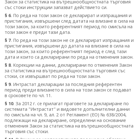
Закон за статистика на вътрешнообщностната търговия
със стоки инструкции запазват действието си.
§ 6
. По реда на този закон се декларират и изпращания и
пристигания, извършени след датата на влизане в сила на
този закон, за които референтният период по смисъла на
този закон е преди тази дата.
§ 7
. По реда на този закон не се декларират изпращания и
пристигания, извършени до датата на влизане в сила на
този закон, за които референтният период е след тази
дата и които са декларирани по реда на отменения закон.
§ 8
. Корекции на данни, декларирани по отменения Закон
за статистика на вътрешнообщностната търговия със
стоки, се извършват по реда на този закон.
§ 9
. Интрастат декларации за последния референтен
период преди влизането в сила на този закон се подават
в сроковете по чл. 11.
§ 10
. За 2012 г. се прилагат праговете за деклариране по
системата "Интрастат" и видовете допълнителни данни
по смисъла на чл. 9, ал. 2 от Регламент (ЕО) № 638/2004,
подлежащи на деклариране, определени на основание
отменения Закон за статистика на вътрешнообщностната
търговия със стоки.