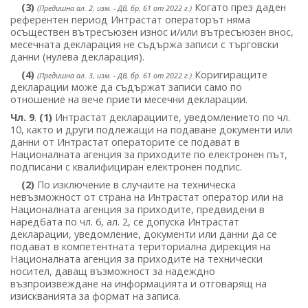
(3)
Когато през даден
(Предишна ал. 2, изм. - ДВ, бр. 61 от 2022 г.)
референтен период Интрастат операторът няма
осъществен вътресъюзен износ и/или вътресъюзен внос,
месечната декларация не съдържа записи с търговски
данни (нулева декларация).
(4)
Коригиращите
(Предишна ал. 3, изм. - ДВ, бр. 61 от 2022 г.)
декларации може да съдържат записи само по
отношение на вече приети месечни декларации.
Чл. 9
.
(1)
Интрастат декларациите, уведомлението по чл.
10, както и други подлежащи на подаване документи или
данни от Интрастат операторите се подават в
Националната агенция за приходите по електронен път,
подписани с квалифициран електронен подпис.
(2)
По изключение в случаите на техническа
невъзможност от страна на Интрастат оператор или на
Националната агенция за приходите, предвидени в
наредбата по чл. 6, ал. 2, се допуска Интрастат
декларации, уведомление, документи или данни да се
подават в компетентната териториална дирекция на
Националната агенция за приходите на технически
носител, даващ възможност за надеждно
възпроизвеждане на информацията и отговарящ на
изискванията за формат на записа.