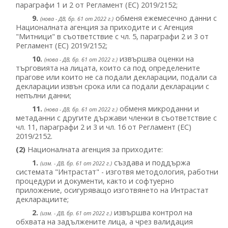
параграфи 1 и 2 от Регламент (ЕС) 2019/2152;
9.
обменя ежемесечно данни с
(нова - ДВ, бр. 61 от 2022 г.)
Националната агенция за приходите и с Агенция
"Митници" в съответствие с чл. 5, параграфи 2 и 3 от
Регламент (ЕС) 2019/2152;
10.
извършва оценки на
(нова - ДВ, бр. 61 от 2022 г.)
търговията на лицата, които са под определените
прагове или които не са подали декларации, подали са
декларации извън срока или са подали декларации с
непълни данни;
11.
обменя микроданни и
(нова - ДВ, бр. 61 от 2022 г.)
метаданни с другите държави членки в съответствие с
чл. 11, параграфи 2 и 3 и чл. 16 от Регламент (ЕС)
2019/2152.
(2)
Националната агенция за приходите:
1.
създава и поддържа
(изм. - ДВ, бр. 61 от 2022 г.)
системата "Интрастат" - изготвя методология, работни
процедури и документи, както и софтуерно
приложение, осигуряващо изготвянето на Интрастат
декларациите;
2.
извършва контрол на
(изм. - ДВ, бр. 61 от 2022 г.)
обхвата на задължените лица, а чрез валидация