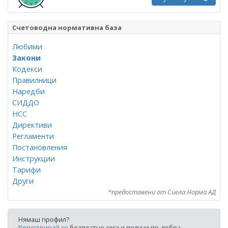
Счетоводна нормативна база
Любими
Закони
Кодекси
Правилници
Наредби
СИДДО
НСС
Директиви
Регламенти
Постановления
Инструкции
Тарифи
Други
*предоставени от Сиела Норма АД
Нямаш профил?
Регистрирай се
безплатно сега и получи по-добра