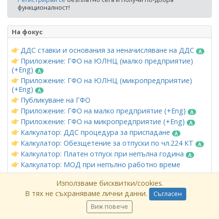
функционалност!
На фокус
ДДС ставки и основания за неначисляване на ДДС
Приложение: ГФО на ЮЛНЦ (малко предприятие)
(+Eng)
Приложение: ГФО на ЮЛНЦ (микропредприятие)
(+Eng)
Публикуване на ГФО
Приложение: ГФО на малко предприятие (+Eng)
Приложение: ГФО на микропредприятие (+Eng)
Калкулатор: ДДС процедура за приспадане
Калкулатор: Обезщетение за отпуски по чл.224 КТ
Калкулатор: Платен отпуск при непълна година
Калкулатор: МОД при непълно работно време
Приложение: Издаване на платежни и вносни
Използваме бисквитки/cookies.
бележки
В тях не съхраняваме лични данни.
Съгласен
Калкулатор: Кое е по-изгодно ЕООД или freelancer?
Приложение: Място на изпълнение при доставка на
Виж повече
услуги (чл. 20б-24 ЗДДС)