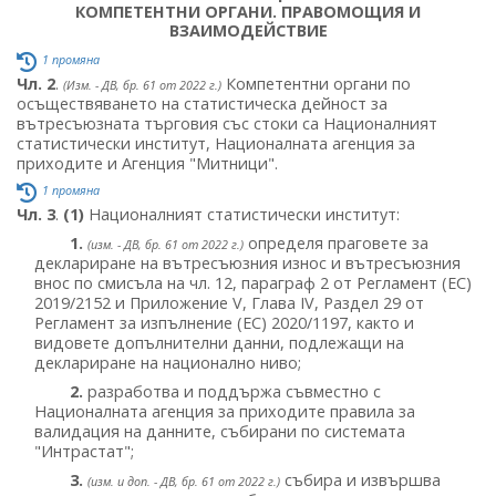
КОМПЕТЕНТНИ ОРГАНИ. ПРАВОМОЩИЯ И
ВЗАИМОДЕЙСТВИЕ
1 промяна
Чл. 2
.
Компетентни органи по
(Изм. - ДВ, бр. 61 от 2022 г.)
осъществяването на статистическа дейност за
вътресъюзната търговия със стоки са Националният
статистически институт, Националната агенция за
приходите и Агенция "Митници".
1 промяна
Чл. 3
.
(1)
Националният статистически институт:
1.
определя праговете за
(изм. - ДВ, бр. 61 от 2022 г.)
деклариране на вътресъюзния износ и вътресъюзния
внос по смисъла на чл. 12, параграф 2 от Регламент (ЕС)
2019/2152 и Приложение V, Глава IV, Раздел 29 от
Регламент за изпълнение (ЕС) 2020/1197, както и
видовете допълнителни данни, подлежащи на
деклариране на национално ниво;
2.
разработва и поддържа съвместно с
Националната агенция за приходите правила за
валидация на данните, събирани по системата
"Интрастат";
3.
събира и извършва
(изм. и доп. - ДВ, бр. 61 от 2022 г.)