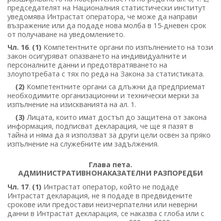
председателят на Националния статистически институт
уведомява Интрастат оператора, че може да направи
възражение или да подаде нова молба в 15-дневен срок
от получаване на уведомлението.
Чл. 16
.
(1)
Компетентните органи по изпълнението на този
закон осигуряват опазването на индивидуалните и
персоналните данни и предотвратяването на
злоупотребата с тях по реда на Закона за статистиката.
(2)
Компетентните органи са длъжни да предприемат
необходимите организационни и технически мерки за
изпълнение на изискванията на ал. 1.
(3)
Лицата, които имат достъп до защитена от закона
информация, подписват декларация, че ще я пазят в
тайна и няма да я използват за други цели освен за пряко
изпълнение на служебните им задължения.
Глава пета.
АДМИНИСТРАТИВНОНАКАЗАТЕЛНИ РАЗПОРЕДБИ
Чл. 17
.
(1)
Интрастат оператор, който не подаде
Интрастат декларация, не я подаде в предвидените
срокове или предостави неизчерпателни или неверни
данни в Интрастат декларация, се наказва с глоба или с