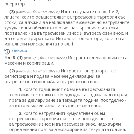
оператор.
(3)
Извън случаите по ал. 1 и 2,
(Нова - ДВ, бр. 61 от 2022 г.)
лицата, които осъществяват вътресъюзна търговия със
стоки, са длъжни да наблюдават ежемесечно натрупаните
кумулативни обеми вътресъюзна търговия със стоки
поотделно - за вътресъюзен износ и вътресъюзен внос, и
да се регистрират като Интрастат оператори, когато са
изпълнени изискванията по ал. 1.
1 промяна
Чл. 8
.
(1)
Интрастат декларациите са
(Изм. - ДВ, бр. 61 от 2022 г.)
месечни и коригиращи.
(2)
Интрастат операторът се
(Нова - ДВ, бр. 61 от 2022 г.)
регистрира и подава месечни декларации за
вътресъюзен износ и/или вътресъюзен внос:
1.
когато годишният обем на вътресъюзната
търговия със стоки от предходната година надхвърли
прага за деклариране за текущата година, поотделно -
за вътресъюзен износ и вътресъюзен внос;
2.
когато натрупаният кумулативен обем
вътресъюзна търговия със стоки поотделно - за
вътресъюзен износ и вътресъюзен внос, надхвърли
определения праг за деклариране за текущата година.