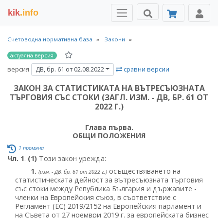
kik
.info
Счетоводна нормативна база
Закони
актуална версия
версия
сравни версии
ДВ, бр. 61 от 02.08.2022
ЗАКОН ЗА СТАТИСТИКАТА НА ВЪТРЕСЪЮЗНАТА
ТЪРГОВИЯ СЪС СТОКИ (ЗАГЛ. ИЗМ. - ДВ, БР. 61 ОТ
2022 Г.)
Глава първа.
ОБЩИ ПОЛОЖЕНИЯ
1 промяна
Чл. 1
.
(1)
Този закон урежда:
1.
осъществяването на
(изм. - ДВ, бр. 61 от 2022 г.)
статистическата дейност за вътресъюзната търговия
със стоки между Република България и държавите -
членки на Европейския съюз, в съответствие с
Регламент (ЕС) 2019/2152 на Европейския парламент и
на Съвета от 27 ноември 2019 г. за европейската бизнес