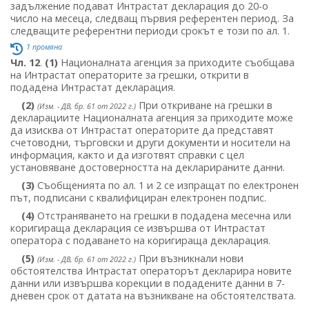
задължение подават Интрастат декларация до 20-о
число на месеца, следващ първия референтен период. За
следващите референтни периоди срокът е този по ал. 1.
1 промяна
Чл. 12
.
(1)
Националната агенция за приходите съобщава
на Интрастат операторите за грешки, открити в
подадена Интрастат декларация.
(2)
При откриване на грешки в
(Изм. - ДВ, бр. 61 от 2022 г.)
декларациите Националната агенция за приходите може
да изисква от Интрастат операторите да представят
счетоводни, търговски и други документи и носители на
информация, както и да изготвят справки с цел
установяване достоверността на декларираните данни.
(3)
Съобщенията по ал. 1 и 2 се изпращат по електронен
път, подписани с квалифициран електронен подпис.
(4)
Отстраняването на грешки в подадена месечна или
коригираща декларация се извършва от Интрастат
оператора с подаването на коригираща декларация.
(5)
При възникнали нови
(Изм. - ДВ, бр. 61 от 2022 г.)
обстоятелства Интрастат операторът декларира новите
данни или извършва корекции в подадените данни в 7-
дневен срок от датата на възникване на обстоятелствата.