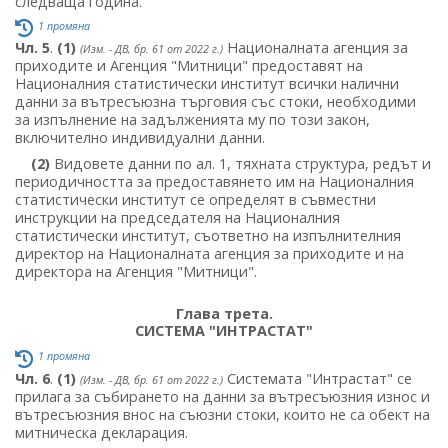
следваща година.
1 промяна
Чл. 5
.
(1)
Националната агенция за
(Изм. - ДВ, бр. 61 от 2022 г.)
приходите и Агенция "Митници" предоставят на
Националния статистически институт всички налични
данни за вътресъюзна търговия със стоки, необходими
за изпълнение на задълженията му по този закон,
включително индивидуални данни.
(2)
Видовете данни по ал. 1, тяхната структура, редът и
периодичността за предоставянето им на Националния
статистически институт се определят в съвместни
инструкции на председателя на Националния
статистически институт, съответно на изпълнителния
директор на Националната агенция за приходите и на
директора на Агенция "Митници".
Глава трета.
СИСТЕМА "ИНТРАСТАТ"
1 промяна
Чл. 6
.
(1)
Системата "Интрастат" се
(Изм. - ДВ, бр. 61 от 2022 г.)
прилага за събирането на данни за вътресъюзния износ и
вътресъюзния внос на съюзни стоки, които не са обект на
митническа декларация.