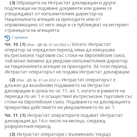
(3)
Образците на Интрастат декларации и други
подлежащи на подаване документи или данни се
утвърждават от изпълнителния директор на
Националната агенция за приходите или от
оправомощено от него лице и се публикуват на интернет
страницата на агенцията.
1 промяна
Чл. 10
.
(1)
Когато Интрастат
(Изм. - ДВ, бр. 61 от 2022 г.)
оператор за определен период няма да извършва
вътресъюзна търговия със стоки на Европейския съюз,
той може писмено да уведоми изпълнителния директор
на Националната агенция за приходите. За този период
Интрастат операторът не подава Интрастат декларации.
(2)
Интрастат операторът е
(Изм. - ДВ, бр. 61 от 2022 г.)
длъжен да възобнови подаването на Интрастат
декларации в срока по чл. 11, ал. 1, когато в рамките на
периода по ал. 1 е осъществил вътресъюзна търговия със
стоки на Европейския съюз. Подаването на декларацията
прекратява действието на уведомлението по ал. 1.
Чл. 11
.
(1)
Интрастат операторите подават Интрастат
декларация до 14-о число на месеца, следващ
референтния период.
(2)
Интрастат оператори с възникнало текущо