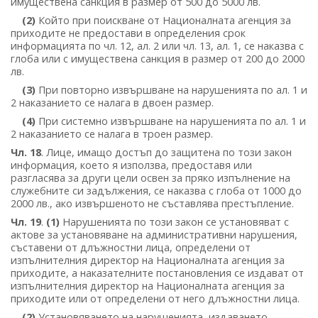
имуществена санкция в размер от 500 до 5000 лв.
(2)
Който при поискване от Националната агенция за
приходите не предостави в определения срок
информацията по чл. 12, ал. 2 или чл. 13, ал. 1, се наказва с
глоба или с имуществена санкция в размер от 200 до 2000
лв.
(3)
При повторно извършване на нарушенията по ал. 1 и
2 наказанието се налага в двоен размер.
(4)
При системно извършване на нарушенията по ал. 1 и
2 наказанието се налага в троен размер.
Чл. 18
. Лице, имащо достъп до защитена по този закон
информация, което я използва, предоставя или
разгласява за други цели освен за пряко изпълнение на
служебните си задължения, се наказва с глоба от 1000 до
2000 лв., ако извършеното не съставлява престъпление.
Чл. 19
.
(1)
Нарушенията по този закон се установяват с
актове за установяване на административни нарушения,
съставени от длъжностни лица, определени от
изпълнителния директор на Националната агенция за
приходите, а наказателните постановления се издават от
изпълнителния директор на Националната агенция за
приходите или от определени от него длъжностни лица.
(2)
Установяването на нарушенията, издаването,