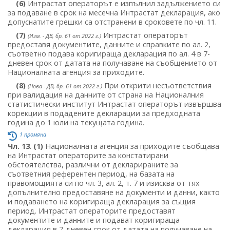
(6)
Интрастат операторът е изпълнил задължението си
за подаване в срок на месечна Интрастат декларация, ако
допуснатите грешки са отстранени в сроковете по чл. 11.
(7)
Интрастат операторът
(Изм. - ДВ, бр. 61 от 2022 г.)
предоставя документите, данните и справките по ал. 2,
съответно подава коригираща декларация по ал. 4 в 7-
дневен срок от датата на получаване на съобщението от
Националната агенция за приходите.
(8)
При открити несъответствия
(Нова - ДВ, бр. 61 от 2022 г.)
при валидация на данните от страна на Националния
статистически институт Интрастат операторът извършва
корекции в подадените декларации за предходната
година до 1 юли на текущата година.
1 промяна
Чл. 13
.
(1)
Националната агенция за приходите съобщава
на Интрастат операторите за констатирани
обстоятелства, различни от декларираните за
съответния референтен период, на базата на
правомощията си по чл. 3, ал. 2, т. 7 и изисква от тях
допълнително предоставяне на документи и данни, както
и подаването на коригираща декларация за същия
период. Интрастат операторите предоставят
документите и данните и подават коригираща
декларация в 7-дневен срок от датата на получаване на