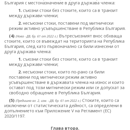
България с местоназначение в друга държава членка:
1.
съюзни стоки без стоките, които са в транзит
между държави членки;
2.
несъюзни стоки, поставени под митнически
режим активно усъвършенстване в Република България.
(4)
Вътресъюзният внос обхваща
(Нова - ДВ, бр. 61 от 2022 г.)
стоките, които се въвеждат на територията на Република
България, след като първоначално са били изнесени от
друга държава членка:
1.
съюзни стоки без стоките, които са в транзит
между държави членки;
2.
несъюзни стоки, които по-рано са били
поставени под митнически режим активно
усъвършенстване в държавата членка на износ и които
остават под този митнически режим или се допускат за
свободно обращение в Република България.
(5)
Стоките, които са
(Предишна ал. 2, изм. - ДВ, бр. 61 от 2022 г.)
изключени от статистическата дейност, са определени в
допълнението към Приложение V на Регламент (ЕС)
2020/1197.
Глава втора.