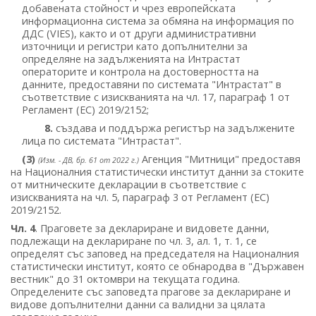
добавената стойност и чрез европейската
информационна система за обмяна на информация по
ДДС (VIES), както и от други административни
източници и регистри като допълнителни за
определяне на задълженията на Интрастат
операторите и контрола на достоверността на
данните, предоставяни по системата "Интрастат" в
съответствие с изискванията на чл. 17, параграф 1 от
Регламент (ЕС) 2019/2152;
8.
създава и поддържа регистър на задължените
лица по системата "Интрастат".
(3)
Агенция "Митници" предоставя
(Изм. - ДВ, бр. 61 от 2022 г.)
на Националния статистически институт данни за стоките
от митническите декларации в съответствие с
изискванията на чл. 5, параграф 3 от Регламент (ЕС)
2019/2152.
Чл. 4
. Праговете за деклариране и видовете данни,
подлежащи на деклариране по чл. 3, ал. 1, т. 1, се
определят със заповед на председателя на Националния
статистически институт, която се обнародва в "Държавен
вестник" до 31 октомври на текущата година.
Определените със заповедта прагове за деклариране и
видове допълнителни данни са валидни за цялата