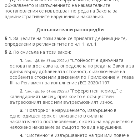
обжалването и изпълнението на наказателните
постановления се извършват по реда на Закона за
административните нарушения и наказания.
Допълнителни разпоредби
§ 1
. За целите на този закон се прилагат дефинициите,
определени в регламентите по чл. 1, ал. 1.
§ 2
. По смисъла на този закон:
1.
"Стойност" е данъчната
(изм. - ДВ, бр. 61 от 2022 г.)
основа на доставката, определена по реда на Закона за
данък върху добавената стойност, с изключение на
особените стоки или движения по Приложение V, глава
III на Регламент за изпълнение (ЕС) 2020/1197.
2.
"Референтен период" е
(изм. - ДВ, бр. 61 от 2022 г.)
календарният месец, през който е осъществен
вътресюзният внос или вътресъюзният износ.
3.
"Повторно" е нарушението, извършено в
едногодишен срок от влизането в сила на
наказателното постановление, с което на нарушителя е
наложено наказание за същото по вид нарушение.
4.
"Системно" е извършването на три или повече