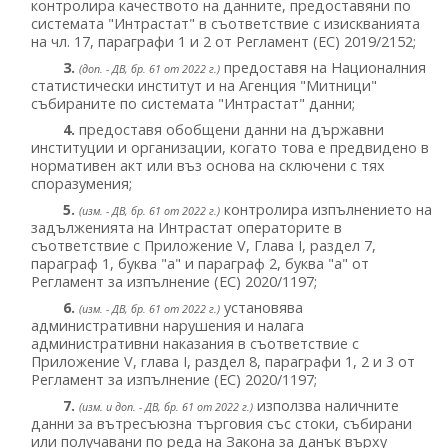
контролира качеството на данните, предоставяни по
системата "Интрастат" в съответствие с изискванията
на чл. 17, параграфи 1 и 2 от Регламент (ЕС) 2019/2152;
3.
предоставя на Националния
(доп. - ДВ, бр. 61 от 2022 г.)
статистически институт и на Агенция "Митници"
събираните по системата "Интрастат" данни;
4.
предоставя обобщени данни на държавни
институции и организации, когато това е предвидено в
нормативен акт или въз основа на сключени с тях
споразумения;
5.
контролира изпълнението на
(изм. - ДВ, бр. 61 от 2022 г.)
задълженията на Интрастат операторите в
съответствие с Приложение V, Глава I, раздел 7,
параграф 1, буква "а" и параграф 2, буква "а" от
Регламент за изпълнение (ЕС) 2020/1197;
6.
установява
(изм. - ДВ, бр. 61 от 2022 г.)
административни нарушения и налага
административни наказания в съответствие с
Приложение V, глава I, раздел 8, параграфи 1, 2 и 3 от
Регламент за изпълнение (ЕС) 2020/1197;
7.
използва наличните
(изм. и доп. - ДВ, бр. 61 от 2022 г.)
данни за вътресъюзна търговия със стоки, събирани
или получавани по реда на Закона за данък върху