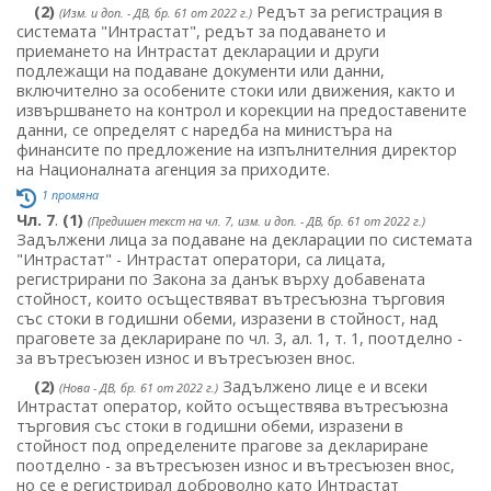
(2)
Редът за регистрация в
(Изм. и доп. - ДВ, бр. 61 от 2022 г.)
системата "Интрастат", редът за подаването и
приемането на Интрастат декларации и други
подлежащи на подаване документи или данни,
включително за особените стоки или движения, както и
извършването на контрол и корекции на предоставените
данни, се определят с наредба на министъра на
финансите по предложение на изпълнителния директор
на Националната агенция за приходите.
1 промяна
Чл. 7
.
(1)
(Предишен текст на чл. 7, изм. и доп. - ДВ, бр. 61 от 2022 г.)
Задължени лица за подаване на декларации по системата
"Интрастат" - Интрастат оператори, са лицата,
регистрирани по Закона за данък върху добавената
стойност, които осъществяват вътресъюзна търговия
със стоки в годишни обеми, изразени в стойност, над
праговете за деклариране по чл. 3, ал. 1, т. 1, поотделно -
за вътресъюзен износ и вътресъюзен внос.
(2)
Задължено лице е и всеки
(Нова - ДВ, бр. 61 от 2022 г.)
Интрастат оператор, който осъществява вътресъюзна
търговия със стоки в годишни обеми, изразени в
стойност под определените прагове за деклариране
поотделно - за вътресъюзен износ и вътресъюзен внос,
но се е регистрирал доброволно като Интрастат