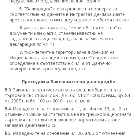
нарушения в продължение на две години.
5.
"Валидация" е извършване на проверка за
съответствие на данните в Интрастат декларациите
чрез съпоставянето им с други данни и обстоятелства.
6.
"Нови обстоятелства" са
(доп. - ДВ, бр. 61 от 2022 г.)
документи или факти, станали известни на
задълженото лице след подаване на месечната
декларация по чл. 11.
7.
"Компетентна териториална дирекция на
Националната агенция за приходите" е дирекция,
определена в съответствие с чл. 8 от Данъчно-
осигурителния процесуален кодекс.
Преходни и Заключителни разпоредби
§ 3
. Законът за статистика на вътрешнообщностната
търговия със стоки (обн., ДВ, бр. 51 от 2006 г.; изм., бр. 84
от 2007 г. и бр. 100 от 2010 г.) се отменя.
§ 4
. Издадените на основание чл. 1, ал. 4 и чл. 13, ал. 2 от
отменения Закон за статистика на вътрешнообщностната
търговия със стоки подзаконови нормативни актове
запазват действието си.
§ 5
. Издадените на основание чл. 26, ал. 2 от отменения