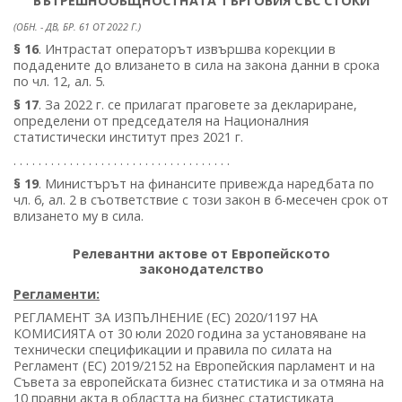
ВЪТРЕШНООБЩНОСТНАТА ТЪРГОВИЯ СЪС СТОКИ
(ОБН. - ДВ, БР. 61 ОТ 2022 Г.)
§ 16
. Интрастат операторът извършва корекции в
подадените до влизането в сила на закона данни в срока
по чл. 12, ал. 5.
§ 17
. За 2022 г. се прилагат праговете за деклариране,
определени от председателя на Националния
статистически институт през 2021 г.
. . . . . . . . . . . . . . . . . . . . . . . . . . . . . . . . . . .
§ 19
. Министърът на финансите привежда наредбата по
чл. 6, ал. 2 в съответствие с този закон в 6-месечен срок от
влизането му в сила.
Релевантни актове от Европейското
законодателство
Регламенти:
РЕГЛАМЕНТ ЗА ИЗПЪЛНЕНИЕ (ЕС) 2020/1197 НА
КОМИСИЯТА от 30 юли 2020 година за установяване на
технически спецификации и правила по силата на
Регламент (ЕС) 2019/2152 на Европейския парламент и на
Съвета за европейската бизнес статистика и за отмяна на
10 правни акта в областта на бизнес статистиката