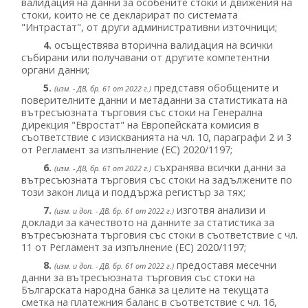
валидация на данни за особените стоки и движения на
стоки, които не се декларират по системата
"Интрастат", от други административни източници;
4.
осъществява вторична валидация на всички
събирани или получавани от другите компетентни
органи данни;
5.
представя обобщените и
(изм. - ДВ, бр. 61 от 2022 г.)
поверителните данни и метаданни за статистиката на
вътресъюзната търговия със стоки на Генерална
дирекция "Евростат" на Европейската комисия в
съответствие с изискванията на чл. 10, параграфи 2 и 3
от Регламент за изпълнение (ЕС) 2020/1197;
6.
съхранява всички данни за
(изм. - ДВ, бр. 61 от 2022 г.)
вътресъюзната търговия със стоки на задължените по
този закон лица и поддържа регистър за тях;
7.
изготвя анализи и
(изм. и доп. - ДВ, бр. 61 от 2022 г.)
доклади за качеството на данните за статистика за
вътресъюзната търговия със стоки в съответствие с чл.
11 от Регламент за изпълнение (ЕС) 2020/1197;
8.
предоставя месечни
(изм. и доп. - ДВ, бр. 61 от 2022 г.)
данни за вътресъюзната търговия със стоки на
Българската народна банка за целите на текущата
сметка на платежния баланс в съответствие с чл. 16,