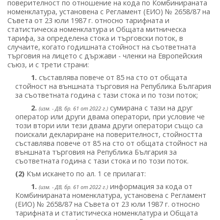
поверителност по отношение на кода по Комбинираната
номенклатура, установена с Регламент (ЕИО) № 2658/87 на
Съвета от 23 юли 1987 г. относно тарифната и
статистическа номенклатура и Общата митническа
тарифа, за определена стока и търговски поток, в
случаите, когато годишната стойност на съответната
търговия на лицето с държави - членки на Европейския
съюз, и с трети страни:
1.
съставлява повече от 85 на сто от общата
стойност на външната търговия на Република България
за съответната година с тази стока и по този поток;
2.
сумирана с тази на друг
(изм. - ДВ, бр. 61 от 2022 г.)
оператор или други двама оператори, при условие че
този втори или тези двама други оператори също са
поискали деклариране на поверителност, стойността
съставлява повече от 85 на сто от общата стойност на
външната търговия на Република България за
съответната година с тази стока и по този поток.
(2)
Към искането по ал. 1 се прилагат:
1.
информация за кода от
(изм. - ДВ, бр. 61 от 2022 г.)
Комбинираната номенклатура, установена с Регламент
(ЕИО) № 2658/87 на Съвета от 23 юли 1987 г. относно
тарифната и статистическа номенклатура и Общата