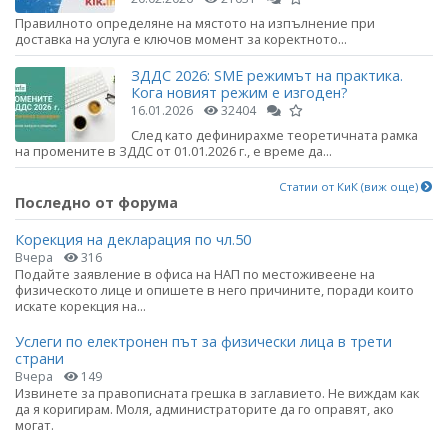
Правилното определяне на мястото на изпълнение при
доставка на услуга е ключов момент за коректното...
ЗДДС 2026: SME режимът на практика.
Кога новият режим е изгоден?
16.01.2026
32404
След като дефинирахме теоретичната рамка
на промените в ЗДДС от 01.01.2026 г., е време да...
Статии от КиК (виж още)
Последно от форума
Корекция на декларация по чл.50
Вчера
316
Подайте заявление в офиса на НАП по местоживеене на
физическото лице и опишете в него причините, поради които
искате корекция на...
Услеги по електронен път за физически лица в трети
страни
Вчера
149
Извинете за правописната грешка в заглавието. Не виждам как
да я коригирам. Моля, администраторите да го оправят, ако
могат.