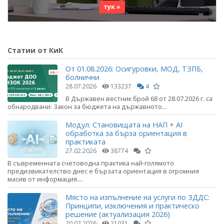
тук »
Статии от КиК
От 01.08.2026: Осигуровки, МОД, ТЗПБ,
болнични
28.07.2026
133237
4
В Държавен вестник брой 68 от 28.07.2026 г. са
обнародвани: Закон за бюджета на държавното...
Модул: Становищата на НАП + AI
обработка за бърза ориентация в
практиката
27.02.2026
38774
В съвременната счетоводна практика най-голямото
предизвикателство днес е бързата ориентация в огромния
масив от информация....
Място на изпълнение на услуги по ЗДДС:
Принципи, изключения и практическо
решение (актуализация 2026)
20.02.2026
21031