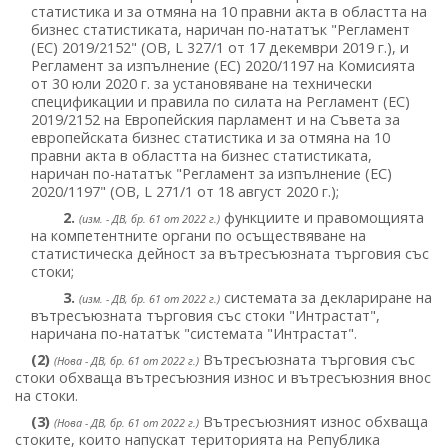
статистика и за отмяна на 10 правни акта в областта на
бизнес статистиката, наричан по-нататък "Регламент
(ЕС) 2019/2152" (ОВ, L 327/1 от 17 декември 2019 г.), и
Регламент за изпълнение (ЕС) 2020/1197 на Комисията
от 30 юли 2020 г. за установяване на технически
спецификации и правила по силата на Регламент (ЕС)
2019/2152 на Европейския парламент и на Съвета за
европейската бизнес статистика и за отмяна на 10
правни акта в областта на бизнес статистиката,
наричан по-нататък "Регламент за изпълнение (ЕС)
2020/1197" (ОВ, L 271/1 от 18 август 2020 г.);
2.
функциите и правомощията
(изм. - ДВ, бр. 61 от 2022 г.)
на компетентните органи по осъществяване на
статистическа дейност за вътресъюзната търговия със
стоки;
3.
системата за деклариране на
(изм. - ДВ, бр. 61 от 2022 г.)
вътресъюзната търговия със стоки "Интрастат",
наричана по-нататък "системата "Интрастат".
(2)
Вътресъюзната търговия със
(Нова - ДВ, бр. 61 от 2022 г.)
стоки обхваща вътресъюзния износ и вътресъюзния внос
на стоки.
(3)
Вътресъюзният износ обхваща
(Нова - ДВ, бр. 61 от 2022 г.)
стоките, които напускат територията на Република