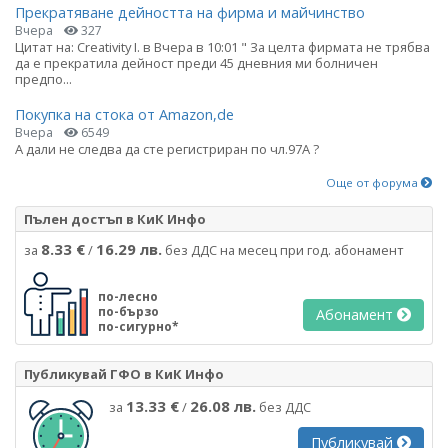
Прекратяване дейността на фирма и майчинство
Вчера
327
Цитат на: Creativity I. в Вчера в 10:01 " За целта фирмата не трябва
да е прекратила дейност преди 45 дневния ми болничен
предпо...
Покупка на стока от Amazon,de
Вчера
6549
А дали не следва да сте регистриран по чл.97А ?
Още от форума
Пълен достъп в КиК Инфо
8.33 €
16.29 лв.
за
/
без ДДС на месец при год. абонамент
по-лесно
по-бързо
Абонамент
по-сигурно*
Публикувай ГФО в КиК Инфо
13.33 €
26.08 лв.
за
/
без ДДС
Публикувай