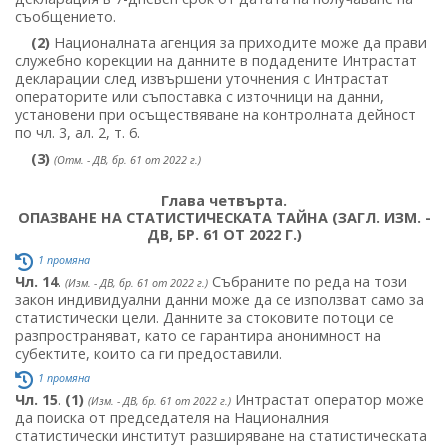
съобщението.
(2)
Националната агенция за приходите може да прави
служебно корекции на данните в подадените Интрастат
декларации след извършени уточнения с Интрастат
операторите или съпоставка с източници на данни,
установени при осъществяване на контролната дейност
по чл. 3, ал. 2, т. 6.
(3)
(Отм. - ДВ, бр. 61 от 2022 г.)
Глава четвърта.
ОПАЗВАНЕ НА СТАТИСТИЧЕСКАТА ТАЙНА (ЗАГЛ. ИЗМ. -
ДВ, БР. 61 ОТ 2022 Г.)
1 промяна
Чл. 14
.
Събраните по реда на този
(Изм. - ДВ, бр. 61 от 2022 г.)
закон индивидуални данни може да се използват само за
статистически цели. Данните за стоковите потоци се
разпространяват, като се гарантира анонимност на
субектите, които са ги предоставили.
1 промяна
Чл. 15
.
(1)
Интрастат оператор може
(Изм. - ДВ, бр. 61 от 2022 г.)
да поиска от председателя на Националния
статистически институт разширяване на статистическата