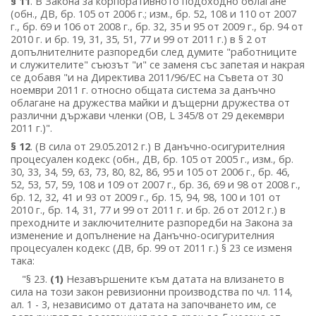
§ 11
. В Закона за корпоративното подоходно облагане
(обн., ДВ, бр. 105 от 2006 г.; изм., бр. 52, 108 и 110 от 2007
г., бр. 69 и 106 от 2008 г., бр. 32, 35 и 95 от 2009 г., бр. 94 от
2010 г. и бр. 19, 31, 35, 51, 77 и 99 от 2011 г.) в § 2 от
допълнителните разпоредби след думите "работниците
и служителите" съюзът "и" се заменя със запетая и накрая
се добавя "и на Директива 2011/96/ЕС на Съвета от 30
ноември 2011 г. относно общата система за данъчно
облагане на дружества майки и дъщерни дружества от
различни държави членки (ОВ, L 345/8 от 29 декември
2011 г.)".
§ 12
. (В сила от 29.05.2012 г.) В Данъчно-осигурителния
процесуален кодекс (обн., ДВ, бр. 105 от 2005 г., изм., бр.
30, 33, 34, 59, 63, 73, 80, 82, 86, 95 и 105 от 2006 г., бр. 46,
52, 53, 57, 59, 108 и 109 от 2007 г., бр. 36, 69 и 98 от 2008 г.,
бр. 12, 32, 41 и 93 от 2009 г., бр. 15, 94, 98, 100 и 101 от
2010 г., бр. 14, 31, 77 и 99 от 2011 г. и бр. 26 от 2012 г.) в
преходните и заключителните разпоредби на Закона за
изменение и допълнение на Данъчно-осигурителния
процесуален кодекс (ДВ, бр. 99 от 2011 г.) § 23 се изменя
така:
"§ 23.
(1)
Незавършените към датата на влизането в
сила на този закон ревизионни производства по чл. 114,
ал. 1 - 3, независимо от датата на започването им, се