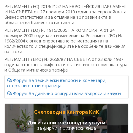
РЕГЛАМЕНТ (ЕС) 2019/2152 НА ЕВРОПЕЙСКИЯ ПАРЛАМЕНТ
И НА СЪВЕТА от 27 ноември 2019 година за европейската
бизнес статистика и за отмяна на 10 правни акта в
областта на бизнес статистиката
РЕГЛАМЕНТ (ЕО) № 1915/2005 НА КОМИСИЯТА от 24
ноември 2005 година за изменение на Регламент (ЕО) №
1982/2004 с оглед опростяване регистрацията на
количеството и спецификациите на особените движения
на стоки
РЕГЛАМЕНТ (ЕИО) № 2658/87 НА СЪВЕТА от 23 юли 1987
година относно тарифната и статистическа номенклатура
и Общата митническа тарифа
Форум: За технически въпроси и коментари,
свързани с тази страница
Форум: За данъчно-осигурителни въпроси и казуси
Счетоводна Кантора КиК
Дигитални счетоводни услуги
за фирми и физически лица