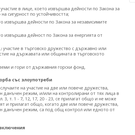
участие в лице, което извършва дейности по Закона за
на сигурност по устойчивостта;
то извършва дейности по Закона за независимите
то извършва дейност по Закона за енергията от
участие в търговско дружество с държавно или
.)
астие на държавата или общината в търговското
земи и гори от държавния горски фонд.
орба със злоупотреби
случаите на участие на две или повече дружества,
 данъчен режим, и/или на контролирани от тях лица в
3, т. 1 - 7, 12, 17, 20 - 23, се прилагат общо и не може
ят и прилагат общо, когато две или повече дружества,
н данъчен режим, са под общ контрол или едното от
зключения