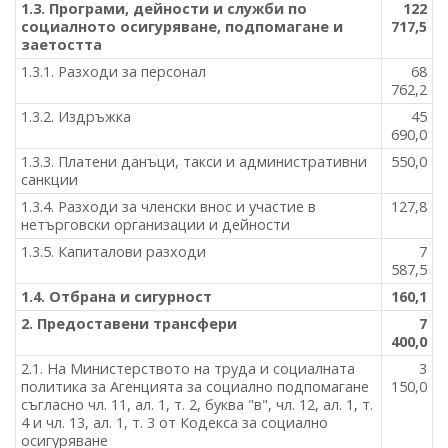
1.3. Програми, дейности и служби по
122
социалното осигуряване, подпомагане и
717,5
заетостта
1.3.1. Разходи за персонал
68
762,2
1.3.2. Издръжка
45
690,0
1.3.3. Платени данъци, такси и административни
550,0
санкции
1.3.4. Разходи за членски внос и участие в
127,8
нетърговски организации и дейности
1.3.5. Капиталови разходи
7
587,5
1.4. Отбрана и сигурност
160,1
2. Предоставени трансфери
7
400,0
2.1. На Министерството на труда и социалната
3
политика за Агенцията за социално подпомагане
150,0
съгласно чл. 11, ал. 1, т. 2, буква "в", чл. 12, ал. 1, т.
4 и чл. 13, ал. 1, т. 3 от Кодекса за социално
осигуряване