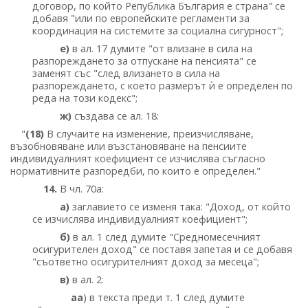
договор, по който Република България е страна" се
добавя "или по европейските регламенти за
координация на системите за социална сигурност";
е)
в ал. 17 думите "от влизане в сила на
разпореждането за отпускане на пенсията" се
заменят със "след влизането в сила на
разпореждането, с което размерът ѝ е определен по
реда на този кодекс";
ж)
създава се ал. 18:
"
(18)
В случаите на изменение, преизчисляване,
възобновяване или възстановяване на пенсиите
индивидуалният коефициент се изчислява съгласно
нормативните разпоредби, по които е определен."
14.
В чл. 70а:
а)
заглавието се изменя така: "Доход, от който
се изчислява индивидуалният коефициент";
б)
в ал. 1 след думите "Средномесечният
осигурителен доход" се поставя запетая и се добавя
"съответно осигурителният доход за месеца";
в)
в ал. 2:
аа
) в текста преди т. 1 след думите