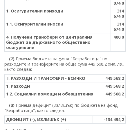
074,0
1. Осигурителни приходи
314
674,0
1.1. Осигурителни вноски
314
674,0
4. Получени трансфери от централния
400,0
бюджет за държавното обществено
осигуряване
(2)
Приема бюджета на фонд "Безработица" по
разходите и трансферите на обща сума 449 568,2 хил. лв.,
както следва:
І. РАЗХОДИ И ТРАНСФЕРИ - ВСИЧКО
449 568,2
1. Разходи
449 568,2
1.2. Социални помощи и обезщетения
449 568,2
(3)
Приема дефицит (излишък) по бюджета на фонд
"Безработица", както следва:
ДЕФИЦИТ (-), ИЗЛИШЪК (+)
-134 494,2