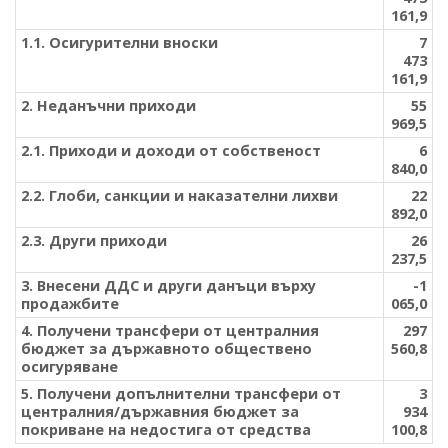
161,9
1.1. Осигурителни вноски
7
473
161,9
2. Неданъчни приходи
55
969,5
2.1. Приходи и доходи от собственост
6
840,0
2.2. Глоби, санкции и наказателни лихви
22
892,0
2.3. Други приходи
26
237,5
3. Внесени ДДС и други данъци върху
-1
продажбите
065,0
4. Получени трансфери от централния
297
бюджет за държавното обществено
560,8
осигуряване
5. Получени допълнителни трансфери от
3
централния/държавния бюджет за
934
покриване на недостига от средства
100,8