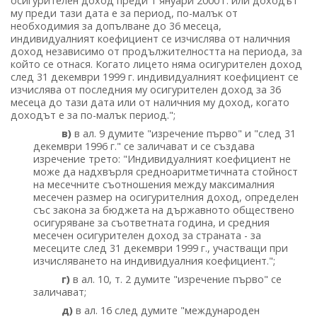
осигурителен доход преди 1 януари 2000 г. или доходът
му преди тази дата е за период, по-малък от
необходимия за допълване до 36 месеца,
индивидуалният коефициент се изчислява от наличния
доход независимо от продължителността на периода, за
който се отнася. Когато лицето няма осигурителен доход
след 31 декември 1999 г. индивидуалният коефициент се
изчислява от последния му осигурителен доход за 36
месеца до тази дата или от наличния му доход, когато
доходът е за по-малък период.";
в)
в ал. 9 думите "изречение първо" и "след 31
декември 1996 г." се заличават и се създава
изречение трето: "Индивидуалният коефициент не
може да надхвърля средноаритметичната стойност
на месечните съотношения между максималния
месечен размер на осигурителния доход, определен
със закона за бюджета на държавното обществено
осигуряване за съответната година, и средния
месечен осигурителен доход за страната - за
месеците след 31 декември 1999 г., участващи при
изчисляването на индивидуалния коефициент.";
г)
в ал. 10, т. 2 думите "изречение първо" се
заличават;
д)
в ал. 16 след думите "международен