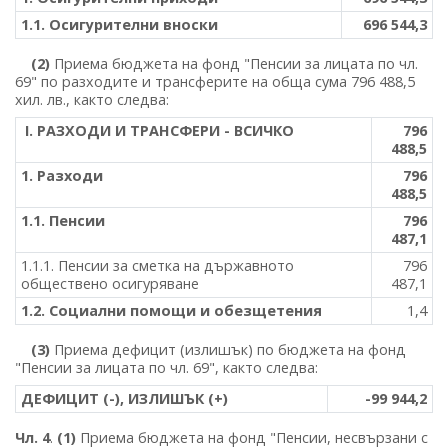
1.1. Осигурителни вноски
696 544,3
(2)
Приема бюджета на фонд "Пенсии за лицата по чл.
69" по разходите и трансферите на обща сума 796 488,5
хил. лв., както следва:
І. РАЗХОДИ И ТРАНСФЕРИ - ВСИЧКО
796
488,5
1. Разходи
796
488,5
1.1. Пенсии
796
487,1
1.1.1. Пенсии за сметка на държавното
796
обществено осигуряване
487,1
1.2. Социални помощи и обезщетения
1,4
(3)
Приема дефицит (излишък) по бюджета на фонд
"Пенсии за лицата по чл. 69", както следва:
ДЕФИЦИТ (-), ИЗЛИШЪК (+)
-99 944,2
Чл. 4
.
(1)
Приема бюджета на фонд "Пенсии, несвързани с