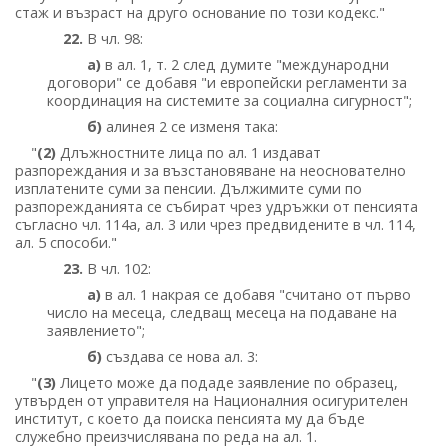
стаж и възраст на друго основание по този кодекс."
22.
В чл. 98:
а)
в ал. 1, т. 2 след думите "международни
договори" се добавя "и европейски регламенти за
координация на системите за социална сигурност";
б)
алинея 2 се изменя така:
"
(2)
Длъжностните лица по ал. 1 издават
разпореждания и за възстановяване на неоснователно
изплатените суми за пенсии. Дължимите суми по
разпорежданията се събират чрез удръжки от пенсията
съгласно чл. 114а, ал. 3 или чрез предвидените в чл. 114,
ал. 5 способи."
23.
В чл. 102:
а)
в ал. 1 накрая се добавя "считано от първо
число на месеца, следващ месеца на подаване на
заявлението";
б)
създава се нова ал. 3:
"
(3)
Лицето може да подаде заявление по образец,
утвърден от управителя на Националния осигурителен
институт, с което да поиска пенсията му да бъде
служебно преизчислявана по реда на ал. 1.