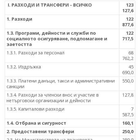
І. РАЗХОДИ И ТРАНСФЕРИ - ВСИЧКО
123
127,6
1. Разходи
122
877,6
1.3. Програми, дейности и служби по
122
социалното осигуряване, подпомагане и
717,5
заетостта
1.3.1. Разходи за персонал
68
762,2
1.3.2. Издръжка
45
690,0
1.3.3. Платени данъци, такси и административни
550,0
санкции
1.3.4. Разходи за членски внос и участие в
127,8
нетърговски организации и дейности
1.3.5. Капиталови разходи
7
587,5
1.4. Отбрана и сигурност
160,1
2. Предоставени трансфери
250,0
2.3. На Министерството на транспорта,
250,0