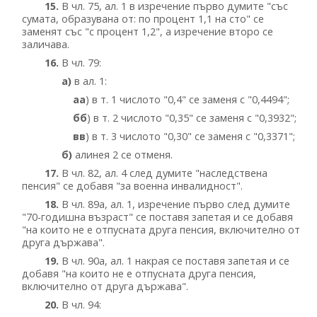
15.
В чл. 75, ал. 1 в изречение първо думите "със
сумата, образувана от: по процент 1,1 на сто" се
заменят със "с процент 1,2", а изречение второ се
заличава.
16.
В чл. 79:
а)
в ал. 1:
аа
) в т. 1 числото "0,4" се заменя с "0,4494";
бб
) в т. 2 числото "0,35" се заменя с "0,3932";
вв
) в т. 3 числото "0,30" се заменя с "0,3371";
б)
алинея 2 се отменя.
17.
В чл. 82, ал. 4 след думите "наследствена
пенсия" се добавя "за военна инвалидност".
18.
В чл. 89а, ал. 1, изречение първо след думите
"70-годишна възраст" се поставя запетая и се добавя
"на които не е отпусната друга пенсия, включително от
друга държава".
19.
В чл. 90а, ал. 1 накрая се поставя запетая и се
добавя "на които не е отпусната друга пенсия,
включително от друга държава".
20.
В чл. 94: