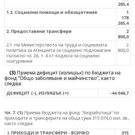
265,4
1.2. Социални помощи и обезщетения
1
178
265,4
2. Предоставени трансфери
2
800,0
2.1. На Министерството на труда и социалната
2
политика за Агенцията за социално подпомагане
800,0
съгласно чл. 26, т. 4 от Кодекса за социално
осигуряване
(3)
Приема дефицит (излишък) по бюджета на
фонд "Общо заболяване и майчинство", както
следва:
ДЕФИЦИТ (-), ИЗЛИШЪК (+)
-44 046,7
Чл. 7
.
(1)
Приема бюджета на фонд "Безработица" по
приходите и трансферите на обща сума 315 074,0 хил. лв.,
както следва:
І. ПРИХОДИ И ТРАНСФЕРИ - ВСИЧКО
315