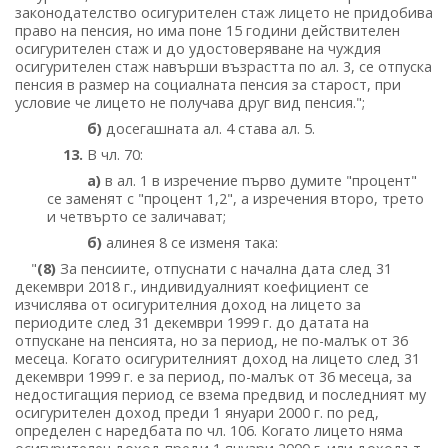
законодателство осигурителен стаж лицето не придобива
право на пенсия, но има поне 15 години действителен
осигурителен стаж и до удостоверяване на чуждия
осигурителен стаж навърши възрастта по ал. 3, се отпуска
пенсия в размер на социалната пенсия за старост, при
условие че лицето не получава друг вид пенсия.";
б)
досегашната ал. 4 става ал. 5.
13.
В чл. 70:
а)
в ал. 1 в изречение първо думите "процент"
се заменят с "процент 1,2", а изречения второ, трето
и четвърто се заличават;
б)
алинея 8 се изменя така:
"
(8)
За пенсиите, отпуснати с начална дата след 31
декември 2018 г., индивидуалният коефициент се
изчислява от осигурителния доход на лицето за
периодите след 31 декември 1999 г. до датата на
отпускане на пенсията, но за период, не по-малък от 36
месеца. Когато осигурителният доход на лицето след 31
декември 1999 г. е за период, по-малък от 36 месеца, за
недостигащия период се взема предвид и последният му
осигурителен доход преди 1 януари 2000 г. по ред,
определен с наредбата по чл. 106. Когато лицето няма