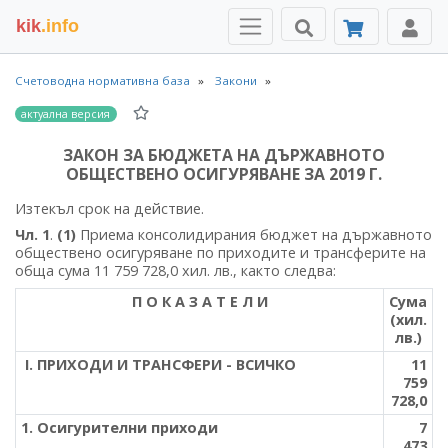
kik
.info
Счетоводна нормативна база
Закони
актуална версия
ЗАКОН ЗА БЮДЖЕТА НА ДЪРЖАВНОТО
ОБЩЕСТВЕНО ОСИГУРЯВАНЕ ЗА 2019 Г.
Изтекъл срок на действие.
Чл. 1
.
(1)
Приема консолидирания бюджет на държавното
обществено осигуряване по приходите и трансферите на
обща сума 11 759 728,0 хил. лв., както следва:
П О К А З А Т Е Л И
Сума
(хил.
лв.)
І. ПРИХОДИ И ТРАНСФЕРИ - ВСИЧКО
11
759
728,0
1. Осигурителни приходи
7
473