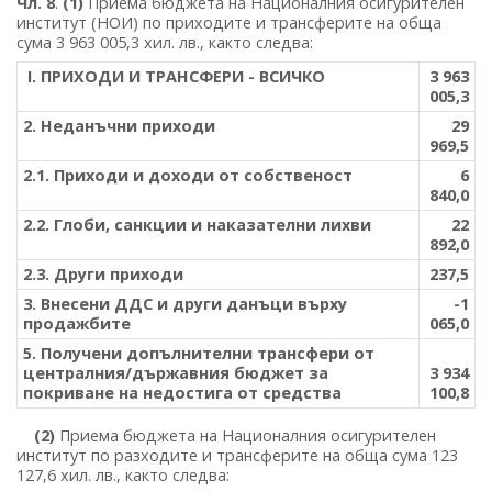
Чл. 8
.
(1)
Приема бюджета на Националния осигурителен
институт (НОИ) по приходите и трансферите на обща
сума 3 963 005,3 хил. лв., както следва:
І. ПРИХОДИ И ТРАНСФЕРИ - ВСИЧКО
3 963
005,3
2. Неданъчни приходи
29
969,5
2.1. Приходи и доходи от собственост
6
840,0
2.2. Глоби, санкции и наказателни лихви
22
892,0
2.3. Други приходи
237,5
3. Внесени ДДС и други данъци върху
-1
продажбите
065,0
5. Получени допълнителни трансфери от
централния/държавния бюджет за
3 934
покриване на недостига от средства
100,8
(2)
Приема бюджета на Националния осигурителен
институт по разходите и трансферите на обща сума 123
127,6 хил. лв., както следва: