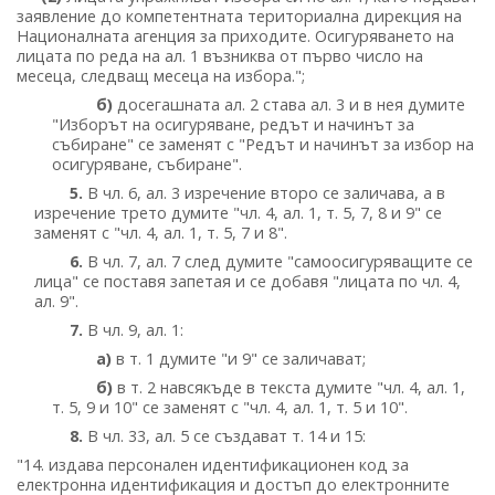
заявление до компетентната териториална дирекция на
Националната агенция за приходите. Осигуряването на
лицата по реда на ал. 1 възниква от първо число на
месеца, следващ месеца на избора.";
б)
досегашната ал. 2 става ал. 3 и в нея думите
"Изборът на осигуряване, редът и начинът за
събиране" се заменят с "Редът и начинът за избор на
осигуряване, събиране".
5.
В чл. 6, ал. 3 изречение второ се заличава, а в
изречение трето думите "чл. 4, ал. 1, т. 5, 7, 8 и 9" се
заменят с "чл. 4, ал. 1, т. 5, 7 и 8".
6.
В чл. 7, ал. 7 след думите "самоосигуряващите се
лица" се поставя запетая и се добавя "лицата по чл. 4,
ал. 9".
7.
В чл. 9, ал. 1:
а)
в т. 1 думите "и 9" се заличават;
б)
в т. 2 навсякъде в текста думите "чл. 4, ал. 1,
т. 5, 9 и 10" се заменят с "чл. 4, ал. 1, т. 5 и 10".
8.
В чл. 33, ал. 5 се създават т. 14 и 15:
"14. издава персонален идентификационен код за
електронна идентификация и достъп до електронните