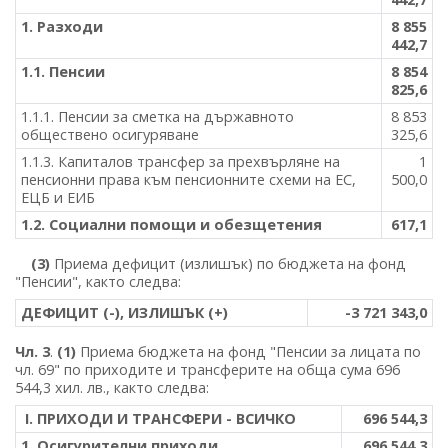
1. Разходи
8 855
442,7
1.1. Пенсии
8 854
825,6
1.1.1. Пенсии за сметка на държавното
8 853
обществено осигуряване
325,6
1.1.3. Капиталов трансфер за прехвърляне на
1
пенсионни права към пенсионните схеми на ЕС,
500,0
ЕЦБ и ЕИБ
1.2. Социални помощи и обезщетения
617,1
(3)
Приема дефицит (излишък) по бюджета на фонд
"Пенсии", както следва:
ДЕФИЦИТ (-), ИЗЛИШЪК (+)
-3 721 343,0
Чл. 3
.
(1)
Приема бюджета на фонд "Пенсии за лицата по
чл. 69" по приходите и трансферите на обща сума 696
544,3 хил. лв., както следва:
І. ПРИХОДИ И ТРАНСФЕРИ - ВСИЧКО
696 544,3
1. Осигурителни приходи
696 544,3