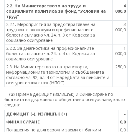
2.2. На Министерството на труда и
4
социалната политика за фонд "Условия на
000,0
труд"
2.2.1. Мероприятия за предотвратяване на
3
трудовите злополуки и професионалните
000,0
болести съгласно чл. 24, т. 3 от Кодекса за
социално осигуряване
2.2.2. За диагностика на професионалните
1
болести съгласно чл. 24, т. 4 от Кодекса за
000,0
социално осигуряване
2.3. На Министерството на транспорта,
250,0
информационните технологии и съобщенията
съгласно чл. 92, ал. 4 от Наредбата за пенсиите и
осигурителния стаж (НПОС)
(3)
Приема дефицит (излишък) и финансиране по
бюджета на държавното обществено осигуряване, както
следва:
ДЕФИЦИТ (-), ИЗЛИШЪК (+)
-
ФИНАНСИРАНЕ
0,0
Погашения по дългосрочни заеми от банки и
0,0