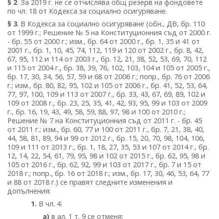
§ 2
. За 2019 г. не се отчислява общ резерв на фондовете
по чл. 18 от Кодекса за социално осигуряване.
§ 3
. В Кодекса за социално осигуряване (обн., ДВ, бр. 110
от 1999 г.; Решение № 5 на Конституционния съд от 2000 г.
- бр. 55 от 2000 г.; изм., бр. 64 от 2000 г., бр. 1, 35 и 41 от
2001 г., бр. 1, 10, 45, 74, 112, 119 и 120 от 2002 г., бр. 8, 42,
67, 95, 112 и 114 от 2003 г., бр. 12, 21, 38, 52, 53, 69, 70, 112
и 115 от 2004 г., бр. 38, 39, 76, 102, 103, 104 и 105 от 2005 г.,
бр. 17, 30, 34, 56, 57, 59 и 68 от 2006 г.; попр., бр. 76 от 2006
г.; изм., бр. 80, 82, 95, 102 и 105 от 2006 г., бр. 41, 52, 53, 64,
77, 97, 100, 109 и 113 от 2007 г., бр. 33, 43, 67, 69, 89, 102 и
109 от 2008 г., бр. 23, 25, 35, 41, 42, 93, 95, 99 и 103 от 2009
г., бр. 16, 19, 43, 49, 58, 59, 88, 97, 98 и 100 от 2010 г.;
Решение № 7 на Конституционния съд от 2011 г. - бр. 45
от 2011 г.; изм., бр. 60, 77 и 100 от 2011 г., бр. 7, 21, 38, 40,
44, 58, 81, 89, 94 и 99 от 2012 г., бр. 15, 20, 70, 98, 104, 106,
109 и 111 от 2013 г., бр. 1, 18, 27, 35, 53 и 107 от 2014 г., бр.
12, 14, 22, 54, 61, 79, 95, 98 и 102 от 2015 г., бр. 62, 95, 98 и
105 от 2016 г., бр. 62, 92, 99 и 103 от 2017 г., бр. 7 и 15 от
2018 г.; попр., бр. 16 от 2018 г.; изм., бр. 17, 30, 46, 53, 64, 77
и 88 от 2018 г.) се правят следните изменения и
допълнения:
1.
В чл. 4:
а)
в ал. 1 т. 9 се отменя;