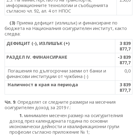
информационните технологии и съобщенията
съгласно чл. 92, ал. 4 от НПОС
(3)
Приема дефицит (излишък) и финансиране по
бюджета на Националния осигурителен институт, както
следва:
ДЕФИЦИТ (-), ИЗЛИШЪК (+)
3 839
877,7
РАЗДЕЛ ІV. ФИНАНСИРАНЕ
-3 839
877,7
Погашения по дългосрочни заеми от банки и
0,0
финансови институции от чужбина (-)
Наличност в края на периода
3 839
877,7
Чл. 9
. Определят се следните размери на месечния
осигурителен доход за 2019 г.:
1.
минимален месечен размер на осигурителния
доход през календарната година по основни
икономически дейности и квалификационни групи
професии съгласно приложение № 1;