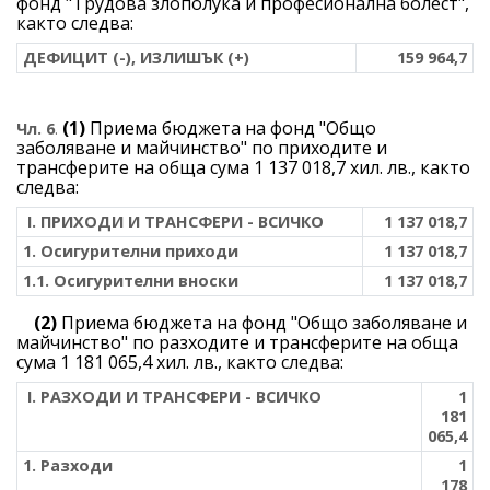
фонд "Трудова злополука и професионална болест",
както следва:
ДЕФИЦИТ (-), ИЗЛИШЪК (+)
159 964,7
(1)
Приема бюджета на фонд "Общо
Чл. 6
.
заболяване и майчинство" по приходите и
трансферите на обща сума 1 137 018,7 хил. лв.,
както
следва:
І. ПРИХОДИ И ТРАНСФЕРИ - ВСИЧКО
1 137 018,7
1. Осигурителни приходи
1 137 018,7
1.1. Осигурителни вноски
1 137 018,7
(2)
Приема бюджета на фонд "Общо заболяване и
майчинство" по разходите и трансферите на обща
сума 1 181 065,4 хил. лв., както следва:
І. РАЗХОДИ И ТРАНСФЕРИ - ВСИЧКО
1
181
065,4
1. Разходи
1
178