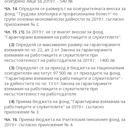
осигурено лице за 2019 г. - 540 лв.
Чл. 14
. Определя се размерът на осигурителната вноска за
фонд "Трудова злополука и професионална болест" по
групи основни икономически дейности за 2019 г. съгласно
приложение № 2.
Чл. 15
.
(1)
За 2019 г. не се внасят вноски за фонд
"Гарантирани вземания на работниците и служителите".
(2)
Определя се максимален размер на гарантираните
вземания по чл. 22, ал. 2 от Закона за гарантираните
вземания на работниците и служителите при
несъстоятелност на работодателя за 2019 г. - 1400 лв.
(3)
Определят се за приход в бюджета на Националния
осигурителен институт 97 500 лв. от приходите на фонд
"Гарантирани вземания на работниците и служителите" -
за дейностите по чл. 13 от Закона за гарантираните
вземания на работниците и служителите при
несъстоятелност на работодателя.
(4)
Приема бюджета на фонд "Гарантирани вземания на
работниците и служителите" за 2019 г. съгласно
приложение № 3.
Чл. 16
. Приема бюджета на Учителския пенсионен фонд за
2019 г. съгласно приложение № 4.