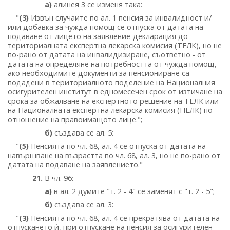
а)
алинея 3 се изменя така:
"
(3)
Извън случаите по ал. 1 пенсия за инвалидност и/
или добавка за чужда помощ се отпуска от датата на
подаване от лицето на заявление-декларация до
териториалната експертна лекарска комисия (ТЕЛК), но не
по-рано от датата на инвалидизиране, съответно - от
датата на определяне на потребността от чужда помощ,
ако необходимите документи за пенсиониране са
подадени в териториалното поделение на Националния
осигурителен институт в едномесечен срок от изтичане на
срока за обжалване на експертното решение на ТЕЛК или
на Националната експертна лекарска комисия (НЕЛК) по
отношение на правоимащото лице.";
б)
създава се ал. 5:
"
(5)
Пенсията по чл. 68, ал. 4 се отпуска от датата на
навършване на възрастта по чл. 68, ал. 3, но не по-рано от
датата на подаване на заявлението."
21.
В чл. 96:
а)
в ал. 2 думите "т. 2 - 4" се заменят с "т. 2 - 5";
б)
създава се ал. 3:
"
(3)
Пенсията по чл. 68, ал. 4 се прекратява от датата на
отпускането ѝ, при отпускане на пенсия за осигурителен