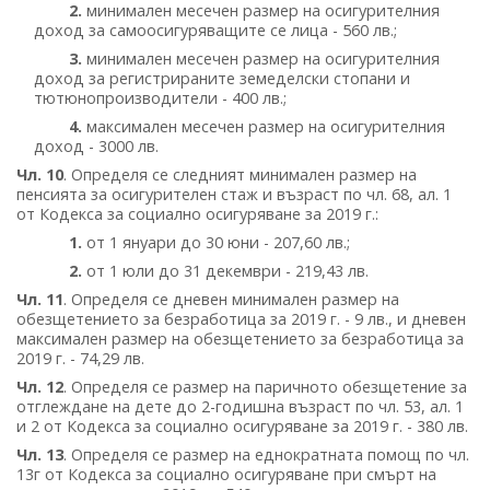
2.
минимален месечен размер на осигурителния
доход за самоосигуряващите се лица - 560 лв.;
3.
минимален месечен размер на осигурителния
доход за регистрираните земеделски стопани и
тютюнопроизводители - 400 лв.;
4.
максимален месечен размер на осигурителния
доход - 3000 лв.
Чл. 10
. Определя се следният минимален размер на
пенсията за осигурителен стаж и възраст по чл. 68, ал. 1
от Кодекса за социално осигуряване за 2019 г.:
1.
от 1 януари до 30 юни - 207,60 лв.;
2.
от 1 юли до 31 декември - 219,43 лв.
Чл. 11
. Определя се дневен минимален размер на
обезщетението за безработица за 2019 г. - 9 лв., и дневен
максимален размер на обезщетението за безработица за
2019 г. - 74,29 лв.
Чл. 12
. Определя се размер на паричното обезщетение за
отглеждане на дете до 2-годишна възраст по чл. 53, ал. 1
и 2 от Кодекса за социално осигуряване за 2019 г. - 380 лв.
Чл. 13
. Определя се размер на еднократната помощ по чл.
13г от Кодекса за социално осигуряване при смърт на