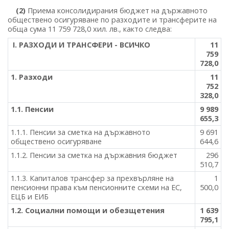
(2)
Приема консолидирания бюджет на държавното
обществено осигуряване по разходите и трансферите на
обща сума 11 759 728,0 хил. лв., както следва:
І. РАЗХОДИ И ТРАНСФЕРИ - ВСИЧКО
11
759
728,0
1. Разходи
11
752
328,0
1.1. Пенсии
9 989
655,3
1.1.1. Пенсии за сметка на държавното
9 691
обществено осигуряване
644,6
1.1.2. Пенсии за сметка на държавния бюджет
296
510,7
1.1.3. Капиталов трансфер за прехвърляне на
1
пенсионни права към пенсионните схеми на ЕС,
500,0
ЕЦБ и ЕИБ
1.2. Социални помощи и обезщетения
1 639
795,1