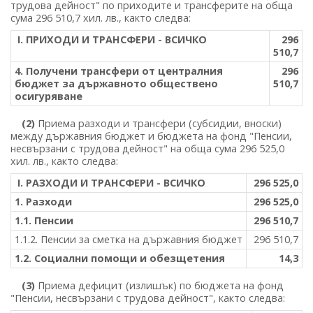
трудова дейност" по приходите и трансферите на обща
сума 296 510,7 хил. лв., както следва:
І. ПРИХОДИ И ТРАНСФЕРИ - ВСИЧКО
296
510,7
4. Получени трансфери от централния
296
бюджет за държавното обществено
510,7
осигуряване
(2)
Приема разходи и трансфери (субсидии, вноски)
между държавния бюджет и бюджета на фонд "Пенсии,
несвързани с трудова дейност" на обща сума 296 525,0
хил. лв., както следва:
І. РАЗХОДИ И ТРАНСФЕРИ - ВСИЧКО
296 525,0
1. Разходи
296 525,0
1.1. Пенсии
296 510,7
1.1.2. Пенсии за сметка на държавния бюджет
296 510,7
1.2. Социални помощи и обезщетения
14,3
(3)
Приема дефицит (излишък) по бюджета на фонд
"Пенсии, несвързани с трудова дейност", както следва: