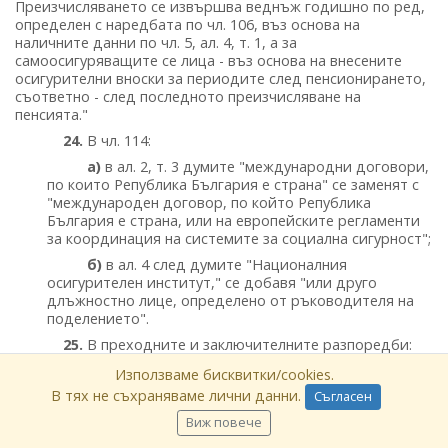
Преизчисляването се извършва веднъж годишно по ред,
определен с наредбата по чл. 106, въз основа на
наличните данни по чл. 5, ал. 4, т. 1, а за
самоосигуряващите се лица - въз основа на внесените
осигурителни вноски за периодите след пенсионирането,
съответно - след последното преизчисляване на
пенсията."
24.
В чл. 114:
а)
в ал. 2, т. 3 думите "международни договори,
по които Република България е страна" се заменят с
"международен договор, по който Република
България е страна, или на европейските регламенти
за координация на системите за социална сигурност";
б)
в ал. 4 след думите "Националния
осигурителен институт," се добавя "или друго
длъжностно лице, определено от ръководителя на
поделението".
25.
В преходните и заключителните разпоредби:
а)
в § 6 ал. 1 се изменя така:
Използваме бисквитки/cookies.
В тях не съхраняваме лични данни.
"
(1)
Максималният размер на получаваните една или
Съгласен
повече пенсии без добавките към тях от 1 януари 2019 г.
Виж повече
се определя в размер на 910 лв., а от 1 юли 2019 г., както и