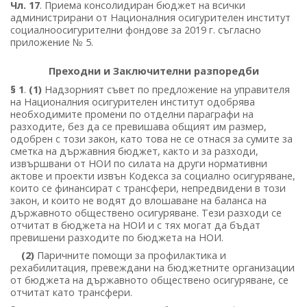
Чл. 17
. Приема консолидиран бюджет на всички
администрирани от Националния осигурителен институт
социалноосигурителни фондове за 2019 г. съгласно
приложение № 5.
Преходни и Заключителни разпоредби
§ 1
.
(1)
Надзорният съвет по предложение на управителя
на Националния осигурителен институт одобрява
необходимите промени по отделни параграфи на
разходите, без да се превишава общият им размер,
одобрен с този закон, като това не се отнася за сумите за
сметка на държавния бюджет, както и за разходи,
извършвани от НОИ по силата на други нормативни
актове и проекти извън Кодекса за социално осигуряване,
които се финансират с трансфери, непредвидени в този
закон, и които не водят до влошаване на баланса на
държавното обществено осигуряване. Тези разходи се
отчитат в бюджета на НОИ и с тях могат да бъдат
превишени разходите по бюджета на НОИ.
(2)
Паричните помощи за профилактика и
рехабилитация, превеждани на бюджетните организации
от бюджета на държавното обществено осигуряване, се
отчитат като трансфери.