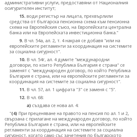
административни услуги, предоставяни от Националния
осигурителен институт;
15.
води регистър на лицата, прехвърлили
средства от българска пенсионна схема към пенсионна
схема на Европейския съюз, на Европейската централна
банка или на Европейската инвестиционна банка."
9.
В чл. 54а, ал. 2, т. 4 накрая се добавя "или на
европейските регламенти за координация на системите
за социална сигурност".
10.
В чл. 54г, ал. 4 думите "международни
договори, по които Република България е страна" се
заменят с "международен договор, по който Република
България е страна, или на европейските регламенти за
координация на системите за социална сигурност".
11.
В чл. 57, ал. 1 цифрата "3" се заменя с "5".
12.
В чл. 68:
а)
създава се нова ал. 4:
"
(4)
При преценяване на правото на пенсия по ал. 1 и 2,
свързана с прилагане на международен договор, по който
Република България е страна, или на европейските
регламенти за координация на системите за социална
сигурност, когато само със зачетения по българското