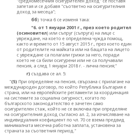
"средномесечния осигурителен доход" се поставя
запетая и се добавя "съответно на осигурителния
доход за месеца";
бб
) точка 6 се изменя така:
"6. от 1 януари 2001 г., през което родител
(осиновител
) или съпруг (съпруга) на лице с
увреждане, на което е определена чужда помощ,
както и времето от 15 август 2015 г., през което един
от родителите на майката или на бащата на лицето
с увреждане са полагали грижи за него, поради
което не са били осигурени или не са получавали
пенсия, а след 1 януари 2018 г. - лична пенсия;"
г)
създава се ал. 5:
"
(5)
При определяне на пенсия, свързана с прилагане на
международен договор, по който Република България е
страна, или на европейските регламенти за координация
на системите за социална сигурност, когато по
българското законодателство е зачетен само
осигурителен стаж, който не се включва при определяне
на осигурителния доход съгласно ал. 2, за изчисляване на
индивидуалния коефициент по чл. 70 се взема предвид
минималната месечна работна заплата, установена за
страната за съответния период."