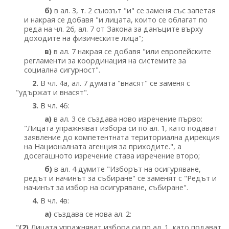
б)
в ал. 3, т. 2 съюзът "и" се заменя със запетая
и накрая се добавя "и лицата, които се облагат по
реда на чл. 26, ал. 7 от Закона за данъците върху
доходите на физическите лица";
в)
в ал. 7 накрая се добавя "или европейските
регламенти за координация на системите за
социална сигурност".
2.
В чл. 4а, ал. 7 думата "внасят" се заменя с
"удържат и внасят".
3.
В чл. 4б:
а)
в ал. 3 се създава ново изречение първо:
"Лицата упражняват избора си по ал. 1, като подават
заявление до компетентната териториална дирекция
на Националната агенция за приходите.", а
досегашното изречение става изречение второ;
б)
в ал. 4 думите "Изборът на осигуряване,
редът и начинът за събиране" се заменят с "Редът и
начинът за избор на осигуряване, събиране".
4.
В чл. 4в:
а)
създава се нова ал. 2:
"
(2)
Лицата упражняват избора си по ал. 1, като подават