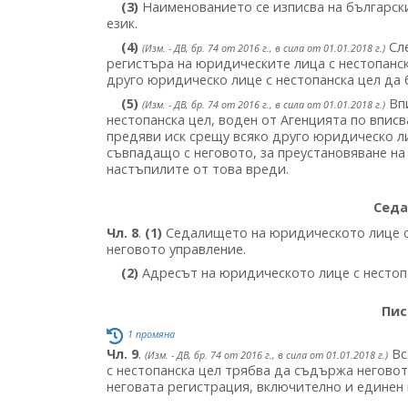
(3)
Наименованието се изписва на българск
език.
(4)
Сле
(Изм. - ДВ, бр. 74 от 2016 г., в сила от 01.01.2018 г.)
регистъра на юридическите лица с нестопанск
друго юридическо лице с нестопанска цел да
(5)
Впи
(Изм. - ДВ, бр. 74 от 2016 г., в сила от 01.01.2018 г.)
нестопанска цел, воден от Агенцията по впис
предяви иск срещу всяко друго юридическо ли
съвпадащо с неговото, за преустановяване на 
настъпилите от това вреди.
Седа
Чл. 8
.
(1)
Седалището на юридическото лице с 
неговото управление.
(2)
Адресът на юридическото лице с нестопа
Пис
1 промяна
Чл. 9
.
Вс
(Изм. - ДВ, бр. 74 от 2016 г., в сила от 01.01.2018 г.)
с нестопанска цел трябва да съдържа неговот
неговата регистрация, включително и единен