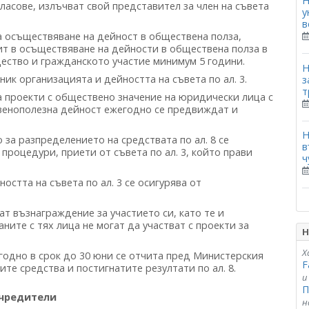
Н
ласове, излъчват свой представител за член на съвета
у
в
а осъществяване на дейност в обществена полза,
пит в осъществяване на дейности в обществена полза в
ество и гражданското участие минимум 5 години.
Н
ик организацията и дейността на съвета по ал. 3.
з
т
а проекти с обществено значение на юридически лица с
венополезна дейност ежегодно се предвиждат и
Н
за разпределението на средствата по ал. 8 се
в
процедури, приети от съвета по ал. 3, който прави
ч
стта на съвета по ал. 3 се осигурява от
ват възнаграждение за участието си, като те и
ните с тях лица не могат да участват с проекти за
Н
Х
егодно в срок до 30 юни се отчита пред Министерския
F
ите средства и постигнатите резултати по ал. 8.
и
П
чредители
н