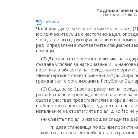
Подпомагане и н
(Загл. изм. - ДВ, бр. 7
1 промяна
Чл. 4
.
(1
(Изм. - ДВ, бр. 74 от 2016 г., в сила от 01.01.2018 г.)
юридическите лица с нестопанска цел, опред
чрез данъчни и други финансови и икономичес
ред, определени в съответните специални за
помощи.
(2)
Държавата провежда политика за подкре
създава условия за насърчаване и финансова
политика в областта на гражданските органи
Министерският съвет приема и актуализира п
гражданските организации в Република Бълга
(3)
Създава се Съвет за развитие на гражд
разработване и провеждане на политики за п
съвета участват представители на юридически
в обществена полза. Председател на съвета е
изпълнение на стратегията по ал. 2, който не у
(4)
Съветът по ал. 3 извършва следните дей
1.
дава становища по всички проекти на
които се отнасят до дейността на гражданс