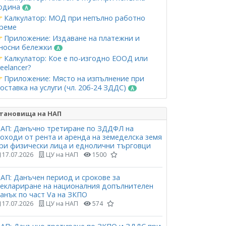
одина
Калкулатор: МОД при непълно работно
реме
Приложение: Издаване на платежни и
носни бележки
Калкулатор: Кое е по-изгодно ЕООД или
reelancer?
Приложение: Място на изпълнение при
оставка на услуги (чл. 20б-24 ЗДДС)
тановища на НАП
АП: Данъчно третиране по ЗДДФЛ на
оходи от рента и аренда на земеделска земя
ри физически лица и еднолични търговци
17.07.2026
ЦУ на НАП
1500
АП: Данъчен период и срокове за
еклариране на националния допълнителен
анък по част Vа на ЗКПО
17.07.2026
ЦУ на НАП
574