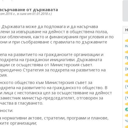
асърчаване от държавата
4 от 2016 г., в сила от 01.01.2018 г.)
)
Държавата може да подпомага и да насърчава
Н
елени за извършване на дейност в обществена полза,
ки облекчения, както и финансирания при условия и по
кони и при съобразяване с правилата по държавните
н
па на развитието на гражданските организации и
п
 подкрепа на граждански инициативи. Държавната
зации се осъществява от Министерския съвет.
(
ериодично Стратегия за подкрепа на развитието на
рия.
анското общество към Министерския съвет за
(
одкрепа на развитието на гражданското общество. В
 лица с нестопанска цел за осъществяване на дейност
(
 заместник министър-председателят, отговорен за
частва в гласуването.
ности:
 нормативни актове, стратегии, програми и планове,
ч
ките организации;