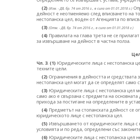
(2)
Опр
(Изм. - ДВ, бр. 74 от 2016 г., в сила от 01.01.2018 г.)
дейност е неотменяемо след вписването на т
нестопанска цел, воден от Агенцията по впис
(3)
(Отм. - ДВ, бр. 74 от 2016 г., в сила от 01.01.2018 г.)
(4)
Правилата на глава трета не се прилага
за извършване на дейност в частна полза.
Цел
Чл. 3
.
(1)
Юридическите лица с нестопанска це
техните цели.
(2)
Ограничения в дейността и средствата з
нестопанска цел могат да се определят само с
(3)
Юридическите лица с нестопанска цел м
само ако е свързана с предмета на основната 
прихода за постигане на определените в уста
(4)
Предметът на стопанската дейност се оп
юридическото лице с нестопанска цел.
(5)
Извършването от юридическите лица с н
условията и по реда, определени със законит
(6)
Юридическите лица с нестопанска цел н