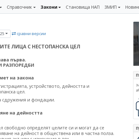
Справочник
Закони
Становища НАП
ЗМИП
Новин
сравни версии
025
ИТЕ ЛИЦА С НЕСТОПАНСКА ЦЕЛ
лава първа.
 РАЗПОРЕДБИ
П
мет на закона
з
гистрацията, устройството, дейността и
а
панска цел.
а сдружения и фондации.
яне на дейността
л свободно определят целите си и могат да се
П
ване на дейност в обществена или в частна полза.
лния акт или с изменение в тях.