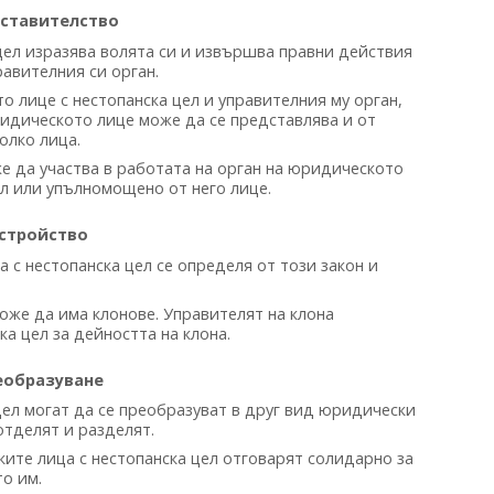
ставителство
ел изразява волята си и извършва правни действия
равителния си орган.
 лице с нестопанска цел и управителния му орган,
ридическото лице може да се представлява и от
олко лица.
е да участва в работата на орган на юридическото
ел или упълномощено от него лице.
стройство
 с нестопанска цел се определя от този закон и
оже да има клонове. Управителят на клона
а цел за дейността на клона.
еобразуване
ел могат да се преобразуват в друг вид юридически
 отделят и разделят.
ите лица с нестопанска цел отговарят солидарно за
о им.