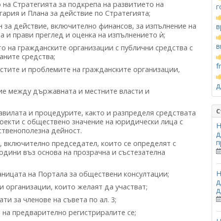
на Стратегията за подкрепа на развитието на
г
ария и Плана за действие по Стратегията;
 за действие, включително финансов, за изпълнение на
в
на и прави преглед и оценка на изпълнението ѝ;
в
 на гражданските организации с публични средства с
аните средства;
f
стите и проблемите на гражданските организации,
д
ие между държавната и местните власти и
С
вилата и процедурите, както и разпределя средствата
роекти с обществено значение на юридически лица с
Н
ственополезна дейност.
д
п
е, включително председател, които се определят с
одини въз основа на прозрачна и състезателна
Н
аницата на Портала за обществени консултации;
д
 организации, които желаят да участват;
д
и за членове на съвета по ал. 3;
 на предварително регистриралите се;