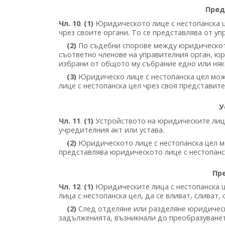
Пред
Чл. 10
.
(1)
Юридическото лице с нестопанска ц
чрез своите органи. То се представлява от уп
(2)
По съдебни спорове между юридическото
съответно членове на управителния орган, ю
избрани от общото му събрание едно или няк
(3)
Юридическо лице с нестопанска цел мож
лице с нестопанска цел чрез своя представит
У
Чл. 11
.
(1)
Устройството на юридическите лица
учредителния акт или устава.
(2)
Юридическото лице с нестопанска цел м
представлява юридическото лице с нестопанск
Пр
Чл. 12
.
(1)
Юридическите лица с нестопанска ц
лица с нестопанска цел, да се вливат, сливат,
(2)
След отделяне или разделяне юридическ
задълженията, възникнали до преобразуванет