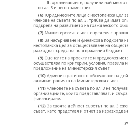
5.
организациите, получили най-много г
по ал. 3 и негов заместник.
(6)
Юридическите лица с нестопанска цел з
членове на съвета по ал. 3, трябва да имат о
подкрепа на развитието на гражданското общ
(7)
Министерският съвет определя с правилн
(8)
За насърчаване и финансова подкрепа н
нестопанска цел за осъществяване на общест
разходват средства по държавния бюджет.
(9)
Оценките на проектите и предложението 
осъществява по критерии, условия, правила и 
предложение на Министерския съвет.
(10)
Административното обслужване на дейно
администрацията на Министерския съвет.
(11)
Членовете на съвета по ал. 3 не получа
организациите, които представляват, и свърза
финансиране.
(12)
За своята дейност съветът по ал. 3 еж
съвет, като представя и отчет за изразходван
У