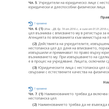
Чл. 5
. Учредители на юридическо лице с нест
юридически и дееспособни физически лица.
Пра
1 промяна
Чл. 6
.
(1)
(Изм. - ДВ, бр. 74 от 2016 г., в сила от 01.01.2018 г.
цел възниква с вписването му в регистъра за 
Агенцията по вписванията към министъра на 
(2)
Действията на учредителите, извършени
нестопанска цел до деня на вписването, пора
извършили и преминават по право върху юрид
възникването му. При извършването на сделки
е в процес на учредяване. Лицата, сключили 
(3)
Юридическите лица с нестопанска цел са
свързани с естествените качества на физичес
На
1 промяна
Чл. 7
.
(1)
Наименованието трябва да включва я
нестопанска цел.
(2)
Наименованието трябва да не въвежда в