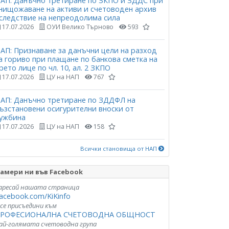
АП: Данъчно третиране по ЗКПО и ЗДДС при
нищожаване на активи и счетоводен архив
следствие на непреодолима сила
17.07.2026
ОУИ Велико Търново
593
АП: Признаване за данъчни цели на разход
а гориво при плащане по банкова сметка на
рето лице по чл. 10, ал. 2 ЗКПО
17.07.2026
ЦУ на НАП
767
АП: Данъчно третиране по ЗДДФЛ на
ъзстановени осигурителни вноски от
ужбина
17.07.2026
ЦУ на НАП
158
Всички становища от НАП
амери ни във Facebook
аресай нашата страница
acebook.com/KiKinfo
 се присъедини към
РОФЕСИОНАЛНА СЧЕТОВОДНА ОБЩНОСТ
ай-голямата счетоводна група