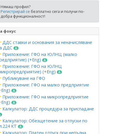
Нямаш профил?
Регистрирай се
безплатно сега и получи по-
добра функционалност!
а фокус
ДДС ставки и основания за неначисляване
а ДДС
Приложение: ГФО на ЮЛНЦ (малко
редприятие) (+Eng)
Приложение: ГФО на ЮЛНЦ
микропредприятие) (+Eng)
Публикуване на ГФО
Приложение: ГФО на малко предприятие
+Eng)
Приложение: ГФО на микропредприятие
+Eng)
Калкулатор: ДДС процедура за приспадане
Калкулатор: Обезщетение за отпуски по
л.224 КТ
Калкулатор: Платен отпуск при непълна