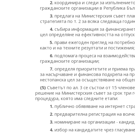
2.
координира и следи за изпълнението 
гражданските организации в Република Бълг
3.
предлага на Министерския съвет план
стратегията по т. 2 за всяка следваща годи
4.
събира информация за финансирането
цел определяне на ефективността на отпуск
5.
прави ежегоден преглед на потребно
както и на техните резултати и постижения;
6.
подпомага процеса на взаимодейств
гражданските организации;
7.
определя приоритетите и приема пра
за насърчаване и финансова подкрепа на п
нестопанска цел за осъществяване на обще
(5)
Съветът по ал. 3 се състои от 15 членов
решение на Министерския съвет за срок три г
процедура, която има следните етапи:
1.
публично обявяване на интернет стр
2.
предварителна регистрация на всички
3.
номиниране на организации - кандидат
4.
избор на кандидатите чрез гласуване