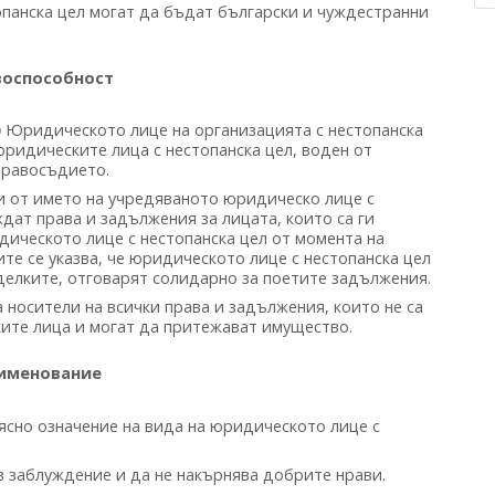
опанска цел могат да бъдат български и чуждестранни
воспособност
Юридическото лице на организацията с нестопанска
)
юридическите лица с нестопанска цел, воден от
правосъдието.
 от името на учредяваното юридическо лице с
ждат права и задължения за лицата, които са ги
ическото лице с нестопанска цел от момента на
те се указва, че юридическото лице с нестопанска цел
сделките, отговарят солидарно за поетите задължения.
 носители на всички права и задължения, които не са
ките лица и могат да притежават имущество.
именование
сно означение на вида на юридическото лице с
 заблуждение и да не накърнява добрите нрави.