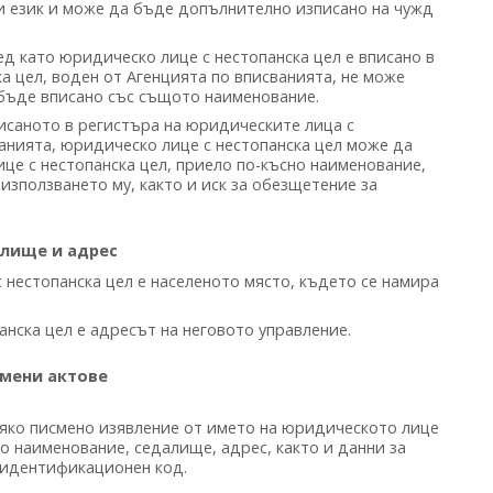
и език и може да бъде допълнително изписано на чужд
д като юридическо лице с нестопанска цел е вписано в
а цел, воден от Агенцията по вписванията, не може
 бъде вписано със същото наименование.
саното в регистъра на юридическите лица с
ванията, юридическо лице с нестопанска цел може да
це с нестопанска цел, приело по-късно наименование,
използването му, както и иск за обезщетение за
лище и адрес
нестопанска цел е населеното място, където се намира
нска цел е адресът на неговото управление.
мени актове
яко писмено изявление от името на юридическото лице
о наименование, седалище, адрес, както и данни за
 идентификационен код.