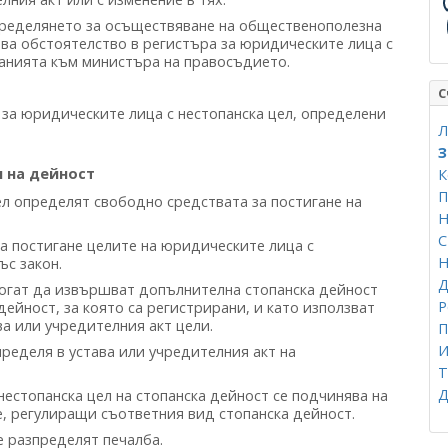
еделянето за осъществяване на общественополезна
ова обстоятелство в регистъра за юридическите лица с
ванията към министъра на правосъдието.
С
т за юридическите лица с нестопанска цел, определени
Л
З
 на дейност
К
П
л определят свободно средствата за постигане на
Н
а постигане целите на юридическите лица с
Н
ъс закон.
Д
огат да извършват допълнителна стопанска дейност
Р
дейност, за която са регистрирани, и като използват
ва или учредителния акт цели.
П
И
ределя в устава или учредителния акт на
Т
Д
естопанска цел на стопанска дейност се подчинява на
е, регулиращи съответния вид стопанска дейност.
е разпределят печалба.