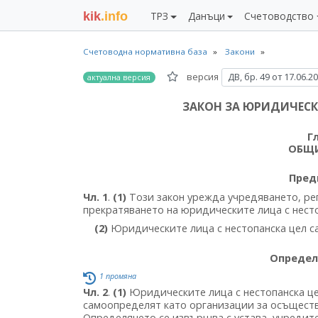
kik
.info
ТРЗ
Данъци
Счетоводство
Счетоводна нормативна база
Закони
версия
ДВ, бр. 49 от 17.06.2
актуална версия
ЗАКОН ЗА ЮРИДИЧЕСК
Г
ОБЩИ
Пред
Чл. 1
.
(1)
Този закон урежда учредяването, ре
прекратяването на юридическите лица с несто
(2)
Юридическите лица с нестопанска цел с
Определ
1 промяна
Чл. 2
.
(1)
Юридическите лица с нестопанска це
самоопределят като организации за осъществя
Определянето се извършва с устава, учредите