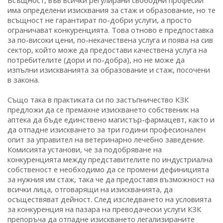
Всъщност, във всички регулирани свободни професии
има определени изисквания за стаж и образование, но те
всъщност не гарантират по-добри услуги, а просто
ограничават конкуренцията. Това отново е предпоставка
за по-високи цени, по-некачествена услуга и поява на сив
сектор, който може да предостави качествена услуга на
потребителите (дори и по-добра), но не може да
изпълни изискванията за образование и стаж, посочени
в закона.
Също така в практиката си по застъпничество КЗК
предложи да се премахне изискването собственик на
аптека да бъде единствено магистър-фармацевт, както и
да отпадне изискването за три години професионален
опит за управител на ветеринарно лечебно заведение.
Комисията установи, че за подобряване на
конкуренцията между представителите по индустриална
собственост е необходимо да се промени дефиницията
за нужния им стаж, така че да предоставя възможност на
всички лица, отговарящи на изискванията, да
осъществяват дейност. След изследването на условията
за конкуренция на пазара на преводачески услуги КЗК
препоръча да отпадне изискването легализираните