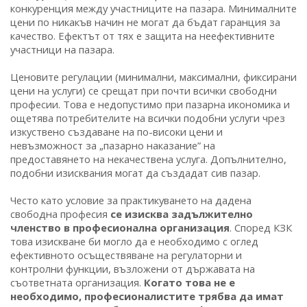
конкуренция между участниците на пазара. Минималните
цени по никакъв начин не могат да бъдат гаранция за
качество. Ефектът от тях е защита на неефективните
участници на пазара.
Ценовите регулации (минимални, максимални, фиксирани
цени на услуги) се срещат при почти всички свободни
професии. Това е недопустимо при пазарна икономика и
ощетява потребителите на всички подобни услуги чрез
изкуствено създаване на по-високи цени и
невъзможност за „пазарно наказание” на
предоставянето на некачествена услуга. Допълнително,
подобни изисквания могат да създадат сив пазар.
Често като условие за практикуването на дадена
свободна професия
се изисква задължително
членство в професионална организация
. Според КЗК
това изискване би могло да е необходимо с оглед
ефективното осъществяване на регулаторни и
контролни функции, възложени от държавата на
съответната организация.
Когато това не е
необходимо, професионалистите трябва да имат