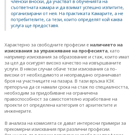
членски вноски, да участват в обученията на
съответната камара и да взимат успешно изпитите,
организирани от нея. На практиката Камарите, а не
потребителите, са тези, които определят кой каква
услуга ще предоставя.
Характерно за свободните професии е
наличието на
изисквания за упражняване на професията
, като
например изисквания за образование и стаж, които имат
за цел да осигурят високо качество на извършваните
услуги. В някои случаи обаче тези изисквания са по-
високи от необходимото и неоправдано ограничават
броя на участниците на пазара. В тази връзка КЗК
препоръча да се намали срока на стаж по специалността,
необходим за придобиване на ограничена
правоспособност за самостоятелно изработване на
проекти от определена категория от архитектите и
инженерите.
В анализа на комисията се дават интересни примери за
прекомерни изисквания при различни професии.