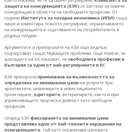
който показва, че те са силно регулирани,
Комисията за
защита на конкуренцията (КЗК)
се застъпи за повече
конкуренция в областта на свободните професии. От
години
Института за пазарна икономика (ИПИ)
също
пише и коментира тежкото регулиране, ограничаването
на конкуренцията и ощетяването на потребителите в
редица гилдии.
Аргументите и препоръките на КЗК още веднъж
подчертават съществуващите проблеми. Още повече, че
докладите на ЕК показват, че
свободните професии в
България са едни от най-регулираните в ЕС
.
КЗК препоръча
премахване на възможността за
определяне на минимални цени
на услугите при
архитектите, инженерите в инвестиционното
проектиране,
одиторите
, ветеринарите, както и при
упражняващите творческа дейност като свободна
професия.
Според КЗК
фиксирането на минимални цени
представлява едно от най-тежките нарушения на
конкуренцията
, тъй като ограничава ценовата