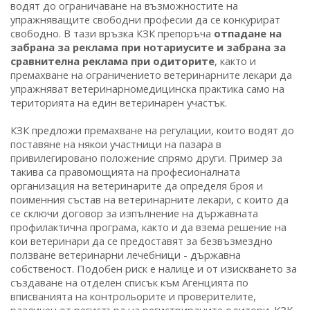
водят до ограничаване на възможностите на
упражняващите свободни професии да се конкурират
свободно. В тази връзка КЗК препоръча
отпадане на
забрана за реклама при нотариусите и забрана за
сравнителна реклама при одиторите
, както и
премахване на ограничението ветеринарните лекари да
упражняват ветеринарномедицинска практика само на
територията на един ветеринарен участък.
КЗК предложи премахване на регулации, които водят до
поставяне на някои участници на пазара в
привилегировано положение спрямо други. Пример за
такива са правомощията на професионалната
организация на ветеринарите да определя броя и
поименния състав на ветеринарните лекари, с които да
се сключи договор за изпълнение на държавната
профилактична програма, както и да взема решение на
кои ветеринари да се предоставят за безвъзмездно
ползване ветеринарни лечебници - държавна
собственост. Подобен риск е налице и от изискването за
създаване на отделен списък към Агенцията по
вписванията на контрольорите и проверителите,