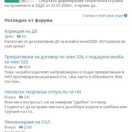
След като дефинирахме теоретичната рамка
на промените в ЗДДС от 01.01.2026 г., е време да...
Статии от КиК (виж още)
Последно от форума
Корекция на Д6
Днес
56
Налага ми се да коригирам Д6 за м.май и юни2026г. Изтървала ли
съм срока?
Прекратяване на договор по член 326, с подадена молба
за член 325.
Вчера
939
Това, че работодателят неправомерно е подал прекратяване в
НАП противоречи на реалността, така, както я обяснявате. Вие
сте пои...
Неплатен творчески отпуск по чл.161
Вчера
341
Ясен ми е въпросът, но не намирам "удобен" отговор.
Студентът да си прави сметка и да избере ходене в чужбина или
трупане на ста...
Пенсиониране на СОЛ
Вчера
2165
Благодаря!