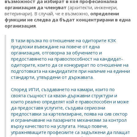
възможност да избират в коя професионална
организация да членуват
(архитекти, инженери,
ветеринари). В случай, че е възможно,
определени
функции не следва да бъдат концентрирани в една
организация
.
В тази връзка по отношение на одиторите КЗК
предложи въвеждане на повече от една
организация, отговорна за обучението и
предоставянето на правоспособност на кандидат-
одиторите, които да се конкурират по отношение на
подготовката на кандидатите при наличие на единни
стандарти, утвърдени от държавата.
Според ИПИ, създаването на камари, които по
своята същност са квази-държавни структури и
които реално определят кой е правоспособен и може
да предоставя услугите, създава сериозни
предпоставки за картелизиране, поява на сив сектор
и ограничаване на пазарните механизми за контрол
върху качеството на услугата. Нещо повече,
упражняващите професиите са задължени да плащат