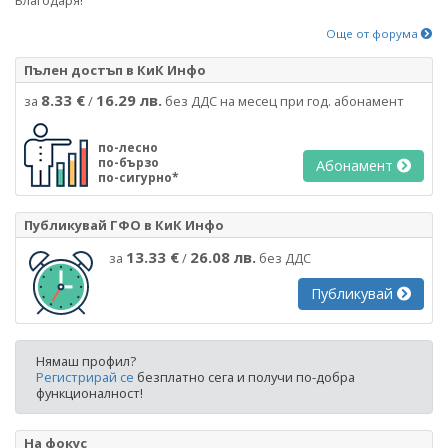
Още от форума
Пълен достъп в КиК Инфо
8.33 €
16.29 лв.
за
/
без ДДС на месец при год. абонамент
по-лесно
по-бързо
Абонамент
по-сигурно*
Публикувай ГФО в КиК Инфо
13.33 €
26.08 лв.
за
/
без ДДС
Публикувай
Нямаш профил?
Регистрирай се
безплатно сега и получи по-добра
функционалност!
На фокус