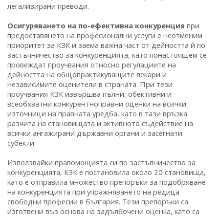
легализирани преводи.
Осигуряването на по-ефективна конкуренция
при
предоставянето на професионални услуги е неотменим
приоритет за КЗК и заема важна част от дейността й по
застъпничество за конкуренцията, като понастоящем се
провеждат проучвания относно регулациите на
дейността на общопрактикуващите лекари и
независимите оценители в страната. При тези
проучвания КЗК извършва пълни, обективни и
всеобхватни конкурентноправни оценки на всички
източници на правната уредба, като в тази връзка
разчита на становищата и активното съдействие на
всички ангажирани държавни органи и засегнати
субекти.
Използвайки правомощията си по застъпничество за
конкуренцията, КЗК е постановила около 20 становища,
като е отправила множество препоръки за подобряване
на конкуренцията при упражняването на редица
свободни професии в България. Тези препоръки са
изготвени въз основа на задълбочени оценка, като са