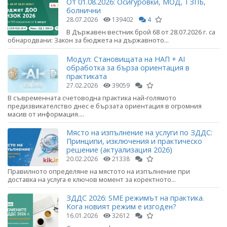
От 01.08.2026: Осигуровки, МОД, ТЗПБ,
болнични
28.07.2026
139402
4
В Държавен вестник брой 68 от 28.07.2026 г. са
обнародвани: Закон за бюджета на държавното...
Модул: Становищата на НАП + AI
обработка за бърза ориентация в
практиката
27.02.2026
39059
В съвременната счетоводна практика най-голямото
предизвикателство днес е бързата ориентация в огромния
масив от информация....
Място на изпълнение на услуги по ЗДДС:
Принципи, изключения и практическо
решение (актуализация 2026)
20.02.2026
21338
Правилното определяне на мястото на изпълнение при
доставка на услуга е ключов момент за коректното...
ЗДДС 2026: SME режимът на практика.
Кога новият режим е изгоден?
16.01.2026
32612