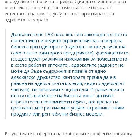
определянето на очната рефракция да се извършва от
очен лекар, но не и от оптометрист, се налага от
естеството на самата услуга с цел гарантиране на
здравето на хората.
Допълнително КЗК посочва, че в законодателството
съществуват и редица ограничения за размера на
бизнеса при одиторите (одиторът може да участва
само в едно одиторско предприятие), фармацевтите
(съществуват различни изисквания за помещението,
в което работят аптеките), адвокатите (адвокат не
може да бъде съдружник в повече от едно
адвокатско дружество; кантората трябва да е в
района на адвокатската колегия, където адвокатът
членува), независимите оценители. Ограниченията
върху организиране на бизнеса могат да имат
отрицателен икономически ефект, ако пречат на
предлагащите различните услуги на развиват нови
продукти или рентабилни бизнес модели.
Регулациите в сферата на свободните професии понякога