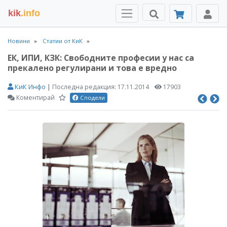
kik
.info
Новини
Статии от КиК
ЕК, ИПИ, КЗК: Свободните професии у нас са
прекалено регулирани и това е вредно
КиК Инфо
|
Последна редакция:
17.11.2014
17903
Коментирай
Сподели