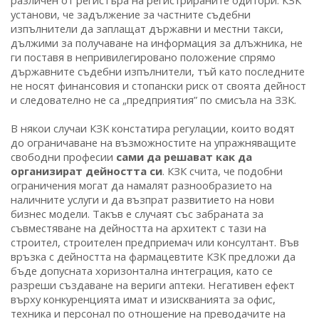
различен от регистъра на регистрираните одитори. КЗК
установи, че задължение за частните съдебни
изпълнители да заплащат държавни и местни такси,
дължими за получаване на информация за длъжника, не
ги поставя в непривилегировано положение спрямо
държавните съдебни изпълнители, тъй като последните
не носят финансовия и стопански риск от своята дейност
и следователно не са „предприятия” по смисъла на ЗЗК.
В някои случаи КЗК констатира регулации, които водят
до ограничаване на възможностите на упражняващите
свободни професии
сами да решават как да
организират дейността си
. КЗК счита, че подобни
ограничения могат да намалят разнообразието на
наличните услуги и да възпрат развитието на нови
бизнес модели. Такъв е случаят със забраната за
съвместяване на дейността на архитект с тази на
строител, строителен предприемач или консултант. Във
връзка с дейността на фармацевтите КЗК предложи да
бъде допусната хоризонтална интеграция, като се
разреши създаване на вериги аптеки. Негативен ефект
върху конкуренцията имат и изискванията за офис,
техника и персонал по отношение на преводачите на