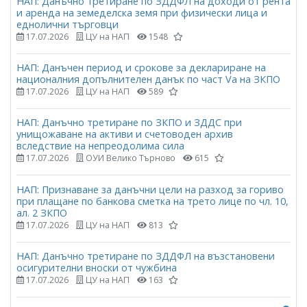
НАП: Данъчно третиране по ЗДДФЛ на доходи от рента
и аренда на земеделска земя при физически лица и
еднолични търговци
17.07.2026
ЦУ на НАП
1548
НАП: Данъчен период и срокове за деклариране на
националния допълнителен данък по част Vа на ЗКПО
17.07.2026
ЦУ на НАП
589
НАП: Данъчно третиране по ЗКПО и ЗДДС при
унищожаване на активи и счетоводен архив
вследствие на непреодолима сила
17.07.2026
ОУИ Велико Търново
615
НАП: Признаване за данъчни цели на разход за гориво
при плащане по банкова сметка на трето лице по чл. 10,
ал. 2 ЗКПО
17.07.2026
ЦУ на НАП
813
НАП: Данъчно третиране по ЗДДФЛ на възстановени
осигурителни вноски от чужбина
17.07.2026
ЦУ на НАП
163