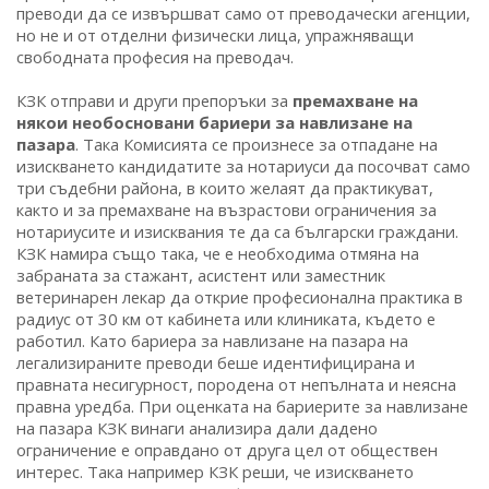
преводи да се извършват само от преводачески агенции,
но не и от отделни физически лица, упражняващи
свободната професия на преводач.
КЗК отправи и други препоръки за
премахване на
някои необосновани бариери за навлизане на
пазара
. Така Комисията се произнесе за отпадане на
изискването кандидатите за нотариуси да посочват само
три съдебни района, в които желаят да практикуват,
както и за премахване на възрастови ограничения за
нотариусите и изисквания те да са български граждани.
КЗК намира също така, че е необходима отмяна на
забраната за стажант, асистент или заместник
ветеринарен лекар да открие професионална практика в
радиус от 30 км от кабинета или клиниката, където е
работил. Като бариера за навлизане на пазара на
легализираните преводи беше идентифицирана и
правната несигурност, породена от непълната и неясна
правна уредба. При оценката на бариерите за навлизане
на пазара КЗК винаги анализира дали дадено
ограничение е оправдано от друга цел от обществен
интерес. Така например КЗК реши, че изискването