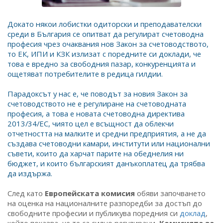
Докато някои лобистки одиторски и преподавателски
среди в България се опитват да регулират счетоводна
професия чрез очаквания нов Закон за счетоводството,
то ЕК, ИПИ и КЗК излизат с поредните си доклади, че
това е вредно за свободния пазар, конкуренцията и
ощетяват потребителите в редица гилдии.
Парадоксът у нас е, че поводът за новия Закон за
счетоводството не е регулиране на счетоводната
професия, а това е новата счетоводна директива
2013/34/EС, чиято цел е всъщност да облекчи
отчетността на малките и средни предприятия, а не да
създава счетоводни камари, институти или национални
съвети, които да харчат парите на обеднелия ни
бюджет, и които българският данъкоплатец да трябва
да издържа.
След като
Европейската комисия
обяви започването
на оценка на националните разпоредби за достъп до
свободните професии и публикува поредния си
доклад
,