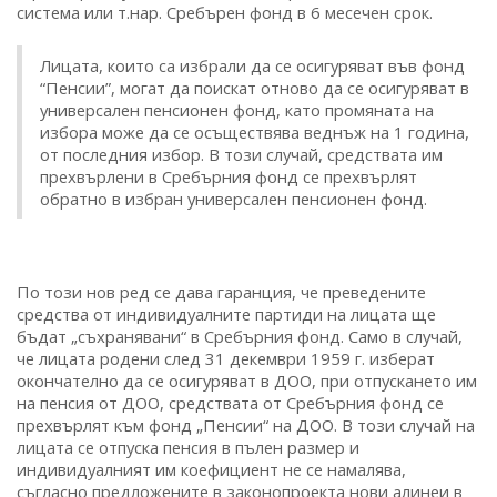
система или т.нар. Сребърен фонд в 6 месечен срок.
Лицата, които са избрали да се осигуряват във фонд
“Пенсии”, могат да поискат отново да се осигуряват в
универсален пенсионен фонд, като промяната на
избора може да се осъществява веднъж на 1 година,
от последния избор. В този случай, средствата им
прехвърлени в Сребърния фонд се прехвърлят
обратно в избран универсален пенсионен фонд.
По този нов ред се дава гаранция, че преведените
средства от индивидуалните партиди на лицата ще
бъдат „съхранявани“ в Сребърния фонд. Само в случай,
че лицата родени след 31 декември 1959 г. изберат
окончателно да се осигуряват в ДОО, при отпускането им
на пенсия от ДОО, средствата от Сребърния фонд се
прехвърлят към фонд „Пенсии“ на ДОО. В този случай на
лицата се отпуска пенсия в пълен размер и
индивидуалният им коефициент не се намалява,
съгласно предложените в законопроекта нови алинеи в