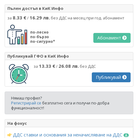
Пълен достъп в КиК Инфо
8.33 €
16.29 лв.
за
/
без ДДС на месец при год. абонамент
по-лесно
по-бързо
Абонамент
по-сигурно*
Публикувай ГФО в КиК Инфо
13.33 €
26.08 лв.
за
/
без ДДС
Публикувай
Нямаш профил?
Регистрирай се
безплатно сега и получи по-добра
функционалност!
На фокус
ДДС ставки и основания за неначисляване на ДДС