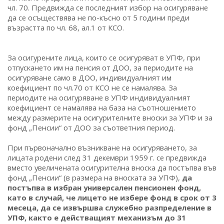
чл. 70. Предвижда се последният избор на осигуряване
да се осъществява не по-късно от 5 години преди
възрастта по чл. 68, ал.1 от КСО.
За осигурените лица, които се осигуряват в УПФ, при
отпускането им на пенсия от ДОО, за периодите на
осигуряване само в ДОО, индивидуалният им
коефициент по чл.70 от КСО не се намалява. За
периодите на осигуряване в УПФ индивидуалният
коефициент се намалява на база на съотношението
между размерите на осигурителните вноски за УПФ и за
фонд „Пенсии“ от ДОО за съответния период.
При първоначално възникване на осигуряването, за
лицата родени след 31 декември 1959 г. се предвижда
вместо увеличената осигурителна вноска да постъпва във
фонд „Пенсии“ (в размера на вноската за УПФ),
да
постъпва в избран универсален пенсионен фонд,
като в случай, че лицето не избере фонд в срок от 3
месеца, да се извършва служебно разпределение в
УПФ, както е действащият механизъм до 31