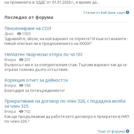
на промените в ЗДДС от 01.01.2026 г., е време да...
Статии от КиК (виж още)
Последно от форума
Пенсиониране на СОЛ
Днес
1920
Здравейте, ditzve, на кой вариант се спряхте? И към останалите -
Някой опитвал ли е предложението на ХХХХХ?
Неплатен творчески отпуск по чл.161
Вчера
201
Въпросът ми е за осигурителния стаж. Търсим вариант как да се
отрази толкова дълго отсъствие.
Корекция отчет за дейността
Вчера
186
Благодаря за потвърждението!
Прекратяване на договор по член 326, с подадена молба
за член 325.
Вчера
702
Как ще продължавам да работя като договора е прекратен в НАП
по член 326 ?
Още от форума