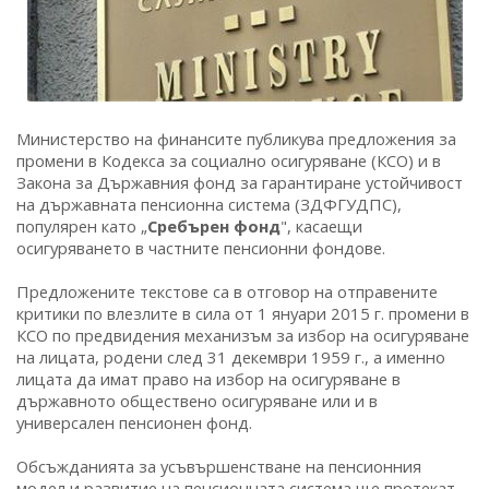
Министерство на финансите публикува предложения за
промени в Кодекса за социално осигуряване (КСО) и в
Закона за Държавния фонд за гарантиране устойчивост
на държавната пенсионна система (ЗДФГУДПС),
популярен като „
Сребърен фонд
", касаещи
осигуряването в частните пенсионни фондове.
Предложените текстове са в отговор на отправените
критики по влезлите в сила от 1 януари 2015 г. промени в
КСО по предвидения механизъм за избор на осигуряване
на лицата, родени след 31 декември 1959 г., а именно
лицата да имат право на избор на осигуряване в
държавното обществено осигуряване или и в
универсален пенсионен фонд.
Обсъжданията за усъвършенстване на пенсионния
модел и развитие на пенсионната система ще протекат