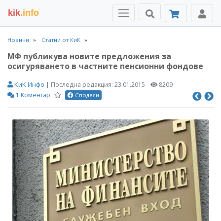
kik
.info
Новини
Статии от КиК
МФ публикува новите предложения за
осигуряването в частните пенсионни фондове
КиК Инфо
|
Последна редакция:
23.01.2015
8209
1 Коментар
Сподели