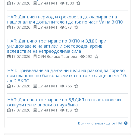
17.07.2026
ЦУ на НАП
1500
НАП: Данъчен период и срокове за деклариране на
националния допълнителен данък по част Vа на ЗКПО
17.07.2026
ЦУ на НАП
573
НАП: Данъчно третиране по ЗКПО и ЗДДС при
унищожаване на активи и счетоводен архив
вследствие на непреодолима сила
17.07.2026
ОУИ Велико Търново
592
НАП: Признаване за данъчни цели на разход за гориво
при плащане по банкова сметка на трето лице по чл. 10,
ал. 2 ЗКПО
17.07.2026
ЦУ на НАП
766
НАП: Данъчно третиране по ЗДДФЛ на възстановени
осигурителни вноски от чужбина
17.07.2026
ЦУ на НАП
158
Всички становища от НАП