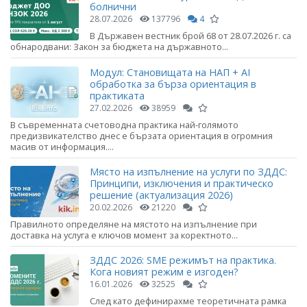
болнични
28.07.2026
137796
4
В Държавен вестник брой 68 от 28.07.2026 г. са
обнародвани: Закон за бюджета на държавното...
Модул: Становищата на НАП + AI
обработка за бърза ориентация в
практиката
27.02.2026
38959
В съвременната счетоводна практика най-голямото
предизвикателство днес е бързата ориентация в огромния
масив от информация....
Място на изпълнение на услуги по ЗДДС:
Принципи, изключения и практическо
решение (актуализация 2026)
20.02.2026
21220
Правилното определяне на мястото на изпълнение при
доставка на услуга е ключов момент за коректното...
ЗДДС 2026: SME режимът на практика.
Кога новият режим е изгоден?
16.01.2026
32525
След като дефинирахме теоретичната рамка