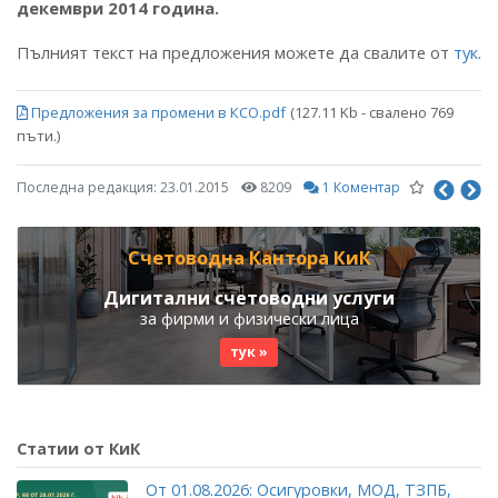
декември 2014 година.
Пълният текст на предложения можете да свалите от
тук
.
Предложения за промени в КСО.pdf
(127.11 Kb - свалено 769
пъти.)
Последна редакция:
23.01.2015
8209
1 Коментар
Счетоводна Кантора КиК
Дигитални счетоводни услуги
за фирми и физически лица
тук »
Статии от КиК
От 01.08.2026: Осигуровки, МОД, ТЗПБ,