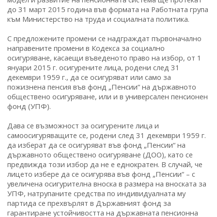
до 31 март 2015 година във формата на Работната група
към Министерство на труда и социалната политика.
С предложените промени се надграждат първоначално
направените промени в Кодекса за социално
осигуряване, касаещи въведеното право на избор, от 1
януари 2015 г. осигурените лица, родени след 31
декември 1959 г., да се осигуряват или само за
пожизнена пенсия във фонд „Пенсии“ на държавното
обществено осигуряване, или и в универсален пенсионен
фонд (УПФ).
Дава се възможност за осигурените лица и
самоосигуряващите се, родени след 31 декември 1959 г.
да изберат да се осигуряват във фонд „Пенсии“ на
държавното обществено осигуряване (ДОО), като се
предвижда този избор да не е еднократен. В случай, че
лицето избере да се осигурява във фонд „Пенсии“ – с
увеличена осигурителна вноска в размера на вноската за
УПФ, натрупаните средства по индивидуалната му
партида се прехвърлят в Държавният фонд за
гарантиране устойчивостта на държавната пенсионна