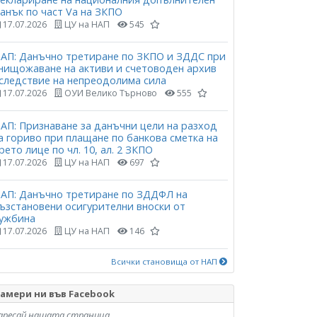
анък по част Vа на ЗКПО
17.07.2026
ЦУ на НАП
545
АП: Данъчно третиране по ЗКПО и ЗДДС при
нищожаване на активи и счетоводен архив
следствие на непреодолима сила
17.07.2026
ОУИ Велико Търново
555
АП: Признаване за данъчни цели на разход
а гориво при плащане по банкова сметка на
рето лице по чл. 10, ал. 2 ЗКПО
17.07.2026
ЦУ на НАП
697
АП: Данъчно третиране по ЗДДФЛ на
ъзстановени осигурителни вноски от
ужбина
17.07.2026
ЦУ на НАП
146
Всички становища от НАП
амери ни във Facebook
аресай нашата страница