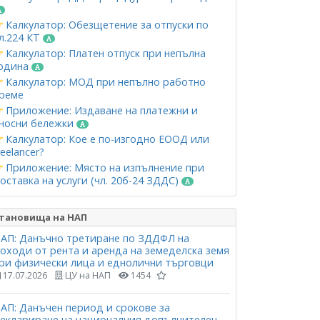
Калкулатор: Обезщетение за отпуски по
л.224 КТ
Калкулатор: Платен отпуск при непълна
одина
Калкулатор: МОД при непълно работно
реме
Приложение: Издаване на платежни и
носни бележки
Калкулатор: Кое е по-изгодно ЕООД или
reelancer?
Приложение: Място на изпълнение при
оставка на услуги (чл. 20б-24 ЗДДС)
тановища на НАП
АП: Данъчно третиране по ЗДДФЛ на
оходи от рента и аренда на земеделска земя
ри физически лица и еднолични търговци
17.07.2026
ЦУ на НАП
1454
АП: Данъчен период и срокове за
еклариране на националния допълнителен