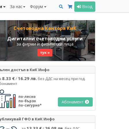
и
За нас
Форум
Вход
Счетоводна Кантора КиК
Дигитални счетоводни услуги
за фирми и физически лица
тук »
ълен достъп в КиК Инфо
8.33 €
16.29 лв.
а
/
без ДДС на месец при год.
бонамент
по-лесно
по-бързо
Абонамент
по-сигурно*
убликувай ГФО в КиК Инфо
13.33 €
26.08 лв.
за
/
без ДДС