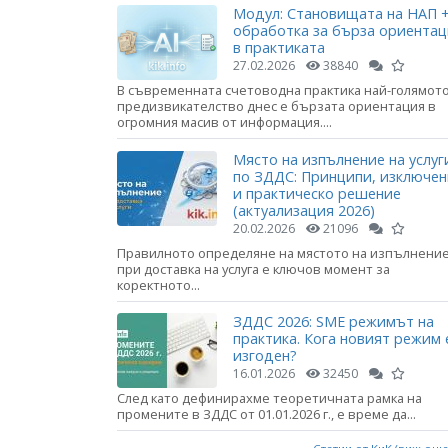
Модул: Становищата на НАП +
обработка за бърза ориента
в практиката
27.02.2026
38840
В съвременната счетоводна практика най-голямот
предизвикателство днес е бързата ориентация в
огромния масив от информация....
Място на изпълнение на услуг
по ЗДДС: Принципи, изключе
и практическо решение
(актуализация 2026)
20.02.2026
21096
Правилното определяне на мястото на изпълнени
при доставка на услуга е ключов момент за
коректното...
ЗДДС 2026: SME режимът на
практика. Кога новият режим 
изгоден?
16.01.2026
32450
След като дефинирахме теоретичната рамка на
промените в ЗДДС от 01.01.2026 г., е време да...