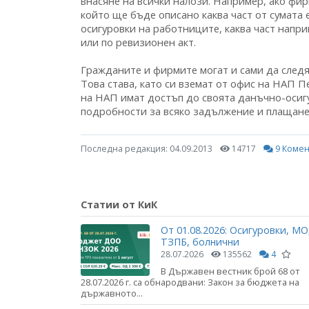
внасяне на всички налози. Например, ако фирм
който ще бъде описано каква част от сумата 
осигуровки на работниците, каква част напр
или по ревизионен акт.
Гражданите и фирмите могат и сами да следя
Това става, като си вземат от офис на НАП 
на НАП имат достъп до своята данъчно-осигу
подробности за всяко задължение и плащане
Последна редакция:
04.09.2013
14717
9 Комен
Статии от КиК
От 01.08.2026: Осигуровки, МО
ТЗПБ, болнични
28.07.2026
135562
4
В Държавен вестник брой 68 от
28.07.2026 г. са обнародвани: Закон за бюджета на
държавното...