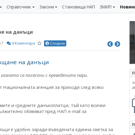
Справочник
Закони
Становища НАП
ЗМИП
Новин
не на данъци
17
9 Коментара
Сподели
лащане на данъци
П
 хазната са погасени с преведените пари.
з
т Националната агенция за приходи след всяко
а
емите и средните данъкоплатци, тъй като всички
лжително обявяват пред НАП e-mail за
П
нъци е удобно заради въведената единна сметка за