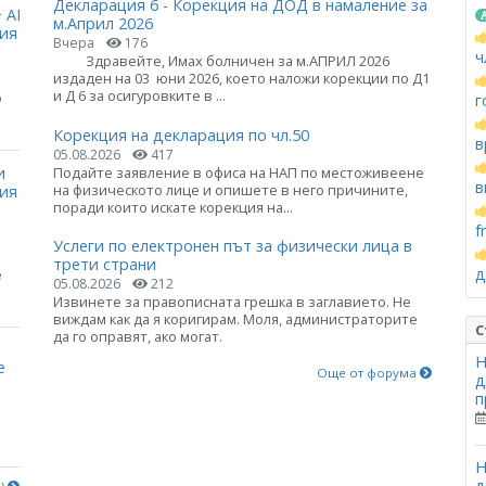
Декларация 6 - Корекция на ДОД в намаление за
 AI
м.Април 2026
ция
Вчера
176
ч
Здравейте, Имах болничен за м.АПРИЛ 2026
издаден на 03 юни 2026, което наложи корекции по Д1
и Д 6 за осигуровките в ...
о
г
Корекция на декларация по чл.50
в
05.08.2026
417
и
Подайте заявление в офиса на НАП по местоживеене
в
на физическото лице и опишете в него причините,
ния
поради които искате корекция на...
f
Услеги по електронен път за физически лица в
трети страни
д
е
05.08.2026
212
Извинете за правописната грешка в заглавието. Не
виждам как да я коригирам. Моля, администраторите
С
да го оправят, ако могат.
Н
е
Още от форума
д
п
Н
д