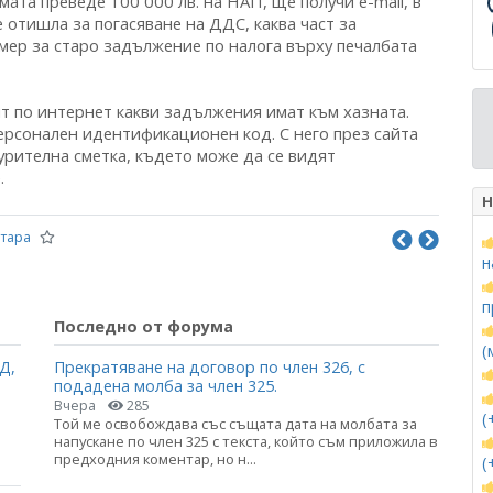
ата преведе 100 000 лв. на НАП, ще получи e-mail, в
е отишла за погасяване на ДДС, каква част за
имер за старо задължение по налога върху печалбата
т по интернет какви задължения имат към хазната.
Персонален идентификационен код. С него през сайта
рителна сметка, където може да се видят
.
Н
тара
н
п
Последно от форума
(
Д,
Прекратяване на договор по член 326, с
подадена молба за член 325.
Вчера
285
(
Той ме освобождава със същата дата на молбата за
напускане по член 325 с текста, който съм приложила в
предходния коментар, но н...
(