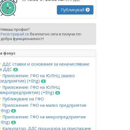
Публикувай
Нямаш профил?
Регистрирай се
безплатно сега и получи по-
добра функционалност!
а фокус
ДДС ставки и основания за неначисляване
а ДДС
Приложение: ГФО на ЮЛНЦ (малко
редприятие) (+Eng)
Приложение: ГФО на ЮЛНЦ
микропредприятие) (+Eng)
Публикуване на ГФО
Приложение: ГФО на малко предприятие
+Eng)
Приложение: ГФО на микропредприятие
+Eng)
Калкулатор: ДДС процедура за приспадане