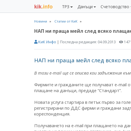
kik
.info
ТРЗ
Данъци
Счетоводство
Новини
Статии от КиК
НАП ни праща мейл след всяко плаща
КиК Инфо
|
Последна редакция:
04.09.2013
147
НАП ни праща мейл след всяко п
В този e-mail ще се описва кои задължения към
Фирмите и гражданите ще получават e-mail о
плащане на данъци, предаде “Стандарт”.
Новата услуга стартира в петък първо за гол
регистрирани по ДДС фирми и граждани задъ
кореспонденция.
Получаването на e-mail при плащането на да