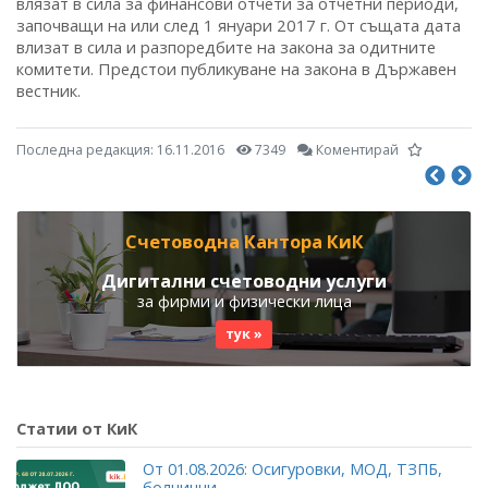
влязат в сила за финансови отчети за отчетни периоди,
започващи на или след 1 януари 2017 г. От същата дата
влизат в сила и разпоредбите на закона за одитните
комитети. Предстои публикуване на закона в Държавен
вестник.
Последна редакция:
16.11.2016
7349
Коментирай
Счетоводна Кантора КиК
Дигитални счетоводни услуги
за фирми и физически лица
тук »
Статии от КиК
От 01.08.2026: Осигуровки, МОД, ТЗПБ,
болнични