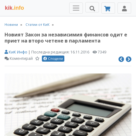
kik
.info
Новини
Статии от КиК
Новият Закон за независимия финансов одит е
приет на второ четене в парламента
КиК Инфо
|
Последна редакция:
16.11.2016
7349
Коментирай
Сподели