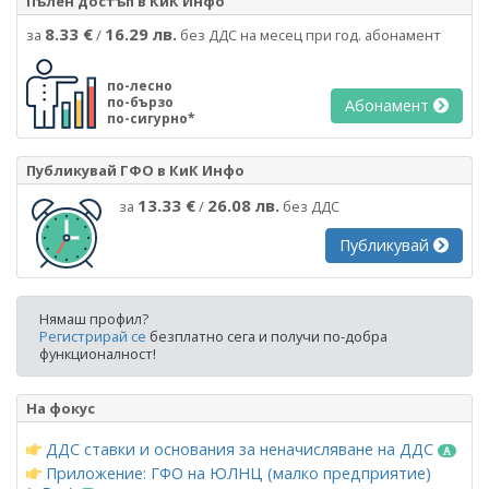
Пълен достъп в КиК Инфо
8.33 €
16.29 лв.
за
/
без ДДС на месец при год. абонамент
по-лесно
по-бързо
Абонамент
по-сигурно*
Публикувай ГФО в КиК Инфо
13.33 €
26.08 лв.
за
/
без ДДС
Публикувай
Нямаш профил?
Регистрирай се
безплатно сега и получи по-добра
функционалност!
На фокус
ДДС ставки и основания за неначисляване на ДДС
Приложение: ГФО на ЮЛНЦ (малко предприятие)