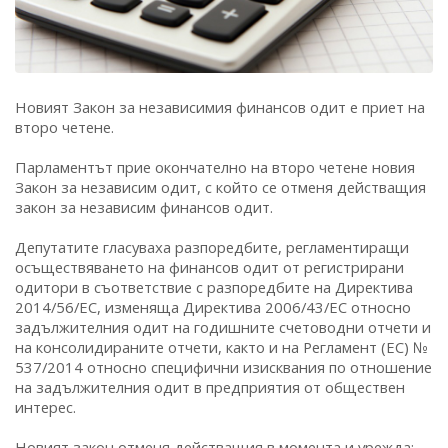
Новият Закон за независимия финансов одит е приет на
второ четене.
Парламентът прие окончателно на второ четене новия
Закон за независим одит, с който се отменя действащия
закон за независим финансов одит.
Депутатите гласуваха разпоредбите, регламентиращи
осъществяването на финансов одит от регистрирани
одитори в съответствие с разпоредбите на Директива
2014/56/ЕС, изменяща Директива 2006/43/ЕС относно
задължителния одит на годишните счетоводни отчети и
на консолидираните отчети, както и на Регламент (ЕС) №
537/2014 относно специфични изисквания по отношение
на задължителния одит в предприятия от обществен
интерес.
Новият закон отменя действащия в момента и урежда: