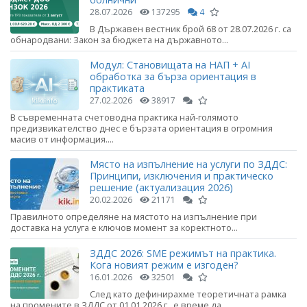
28.07.2026
137295
4
В Държавен вестник брой 68 от 28.07.2026 г. са
обнародвани: Закон за бюджета на държавното...
Модул: Становищата на НАП + AI
обработка за бърза ориентация в
практиката
27.02.2026
38917
В съвременната счетоводна практика най-голямото
предизвикателство днес е бързата ориентация в огромния
масив от информация....
Място на изпълнение на услуги по ЗДДС:
Принципи, изключения и практическо
решение (актуализация 2026)
20.02.2026
21171
Правилното определяне на мястото на изпълнение при
доставка на услуга е ключов момент за коректното...
ЗДДС 2026: SME режимът на практика.
Кога новият режим е изгоден?
16.01.2026
32501
След като дефинирахме теоретичната рамка
на промените в ЗДДС от 01.01.2026 г., е време да...