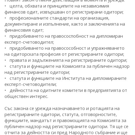
• целта, обхвата и принципите на независимия
финансов одит, извършван от регистрирани одитори;
• професионалните стандарти на организация,
документиране и изпълнение, както и заключенията на
финансовия одит;
• придобиването на правососпобност на дипломиран
експерт-счетоводител;
• придобиването на правосособност и упражняването
на одиторската професия от регистрираните одитори;
• правата и задълженията на регистрираните одитори;
• статута и функциите на Комисията за публичен надзор
над регистрираните одитори;
• статута и функциите на Института на дипломираните
експерт-счетоводители;
• дейността на одитните комитети в предприятията от
обществен интерес.
Със закона се урежда назначаването и ротацията на
регистрираните одитори, статута, отговорностите,
функциите, мандатът и правомощията на Комисията за
публичен надзор над регистрираните одитори. Тя ще се
отчита за дейността си пред Народното събрание и ще