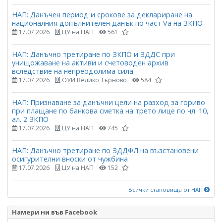
НАП: Данъчен период и срокове за деклариране на
националния допълнителен данък по част Vа на ЗКПО
17.07.2026
ЦУ на НАП
561
НАП: Данъчно третиране по ЗКПО и ЗДДС при
унищожаване на активи и счетоводен архив
вследствие на непреодолима сила
17.07.2026
ОУИ Велико Търново
584
НАП: Признаване за данъчни цели на разход за гориво
при плащане по банкова сметка на трето лице по чл. 10,
ал. 2 ЗКПО
17.07.2026
ЦУ на НАП
745
НАП: Данъчно третиране по ЗДДФЛ на възстановени
осигурителни вноски от чужбина
17.07.2026
ЦУ на НАП
152
Всички становища от НАП
Намери ни във Facebook