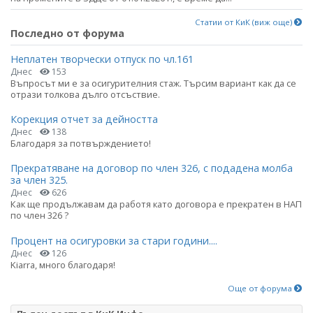
Статии от КиК (виж още)
Последно от форума
Неплатен творчески отпуск по чл.161
Днес
153
Въпросът ми е за осигурителния стаж. Търсим вариант как да се
отрази толкова дълго отсъствие.
Корекция отчет за дейността
Днес
138
Благодаря за потвърждението!
Прекратяване на договор по член 326, с подадена молба
за член 325.
Днес
626
Как ще продължавам да работя като договора е прекратен в НАП
по член 326 ?
Процент на осигуровки за стари години....
Днес
126
Kiarra, много благодаря!
Още от форума