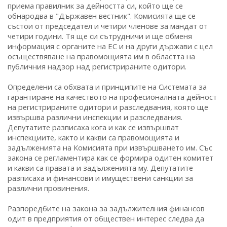
приема правилник за дейността си, който ще се
обнародва в "Държавен вестник". Комисията ще се
състои от председател и четири членове за мандат от
четири години. Тя ще си сътрудничи и ще обменя
информация с органите на ЕС и на други държави с цел
осъществяване на правомощията им в областта на
публичния надзор над регистрираните одитори.
Определени са обхвата и принципите на Системата за
гарантиране на качеството на професионалната дейност
на регистрираните одитори и разследвания, която ще
извършва различни инспекции и разследвания.
Депутатите разписаха кога и как се извършват
инспекциите, както и какви са правомощията и
задълженията на Комисията при извършването им. Със
закона се регламентира как се формира одитен комитет
и какви са правата и задълженията му. Депутатите
разписаха и финансови и имуществени санкции за
различни провинения.
Разпоредбите на закона за задължителния финансов
одит в предприятия от обществен интерес следва да