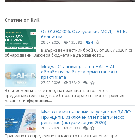
Статии от КиК
От 01.08.2026: Осигуровки, МОД, ТЗПБ,
болнични
28.07.2026
135592
4
В Държавен вестник брой 68 от 28.07.2026 г. са
обнародвани: Закон за бюджета на държавното...
Модул: Становищата на НАП + AI
обработка за бърза ориентация в
практиката
27.02.2026
38842
В съвременната счетоводна практика най-голямото
предизвикателство днес е бързата ориентация в огромния
масив от информация....
Място на изпълнение на услуги по ЗДДС:
Принципи, изключения и практическо
решение (актуализация 2026)
20.02.2026
21099
Правилното определяне на мястото на изпълнение при