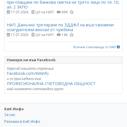
при плащане по банкова сметка на трето лице по чл. 10,
ал. 2 ЗКПО
17.07.2026
ЦУ на НАП
699
НАП: Данъчно третиране по ЗДДФЛ на възстановени
осигурителни вноски от чужбина
17.07.2026
ЦУ на НАП
146
Всички становища от НАП
Намери ни във Facebook
Харесай нашата страница
Facebook.com/KiKinfo
и се присъедини към
ПРОФЕСИОНАЛНА СЧЕТОВОДНА ОБЩНОСТ
най-голямата счетоводна група
КиК Инфо
За нас
Реклама в КиК Инфо