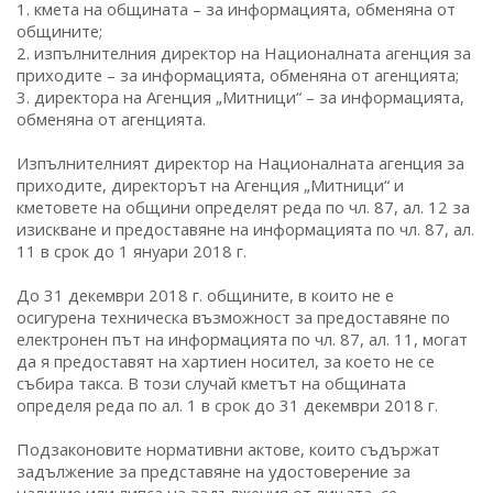
1. кмета на общината – за информацията, обменяна от
общините;
2. изпълнителния директор на Националната агенция за
приходите – за информацията, обменяна от агенцията;
3. директора на Агенция „Митници“ – за информацията,
обменяна от агенцията.
Изпълнителният директор на Националната агенция за
приходите, директорът на Агенция „Митници“ и
кметовете на общини определят реда по чл. 87, ал. 12 за
изискване и предоставяне на информацията по чл. 87, ал.
11 в срок до 1 януари 2018 г.
До 31 декември 2018 г. общините, в които не е
осигурена техническа възможност за предоставяне по
електронен път на информацията по чл. 87, ал. 11, могат
да я предоставят на хартиен носител, за което не се
събира такса. В този случай кметът на общината
определя реда по ал. 1 в срок до 31 декември 2018 г.
Подзаконовите нормативни актове, които съдържат
задължение за представяне на удостоверение за