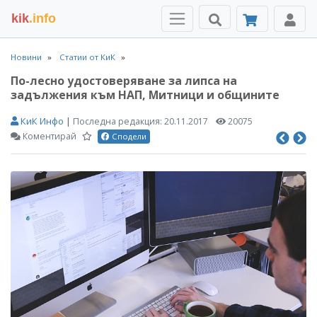
kik
.info
Новини
Статии от КиК
По-лесно удостоверяване за липса на
задължения към НАП, Митници и общините
КиК Инфо
|
Последна редакция:
20.11.2017
20075
Коментирай
Сподели