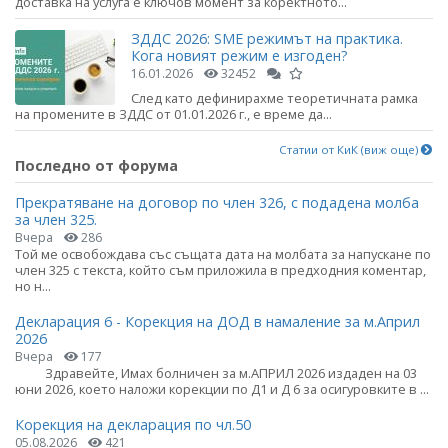
доставка на услуга е ключов момент за коректното...
ЗДДС 2026: SME режимът на практика.
Кога новият режим е изгоден?
16.01.2026
32452
След като дефинирахме теоретичната рамка
на промените в ЗДДС от 01.01.2026 г., е време да...
Статии от КиК (виж още)
Последно от форума
Прекратяване на договор по член 326, с подадена молба
за член 325.
Вчера
286
Той ме освобождава със същата дата на молбата за напускане по
член 325 с текста, който съм приложила в предходния коментар,
но н...
Декларация 6 - Корекция на ДОД в намаление за м.Април
2026
Вчера
177
Здравейте, Имах болничен за м.АПРИЛ 2026 издаден на 03
юни 2026, което наложи корекции по Д1 и Д 6 за осигуровките в ...
Корекция на декларация по чл.50
05.08.2026
421