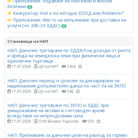
Приложение: Издаване на платежни и вносни
бележки
Калкулатор: Кое е по-изгодно ЕООД или freelancer?
Приложение: Място на изпълнение при доставка на
услуги (чл. 20б-24 ЗДДС)
Становища на НАП
НАП: Данъчно третиране по ЗДДФЛ на доходи от рента
и аренда на земеделска земя при физически лица и
еднолични търговци
17.07.2026
ЦУ на НАП
1454
НАП: Данъчен период и срокове за деклариране на
националния допълнителен данък по част Vа на ЗКПО
17.07.2026
ЦУ на НАП
548
НАП: Данъчно третиране по ЗКПО и ЗДДС при
унищожаване на активи и счетоводен архив
вследствие на непреодолима сила
17.07.2026
ОУИ Велико Търново
555
НАП: Признаване за данъчни цели на разход за гориво