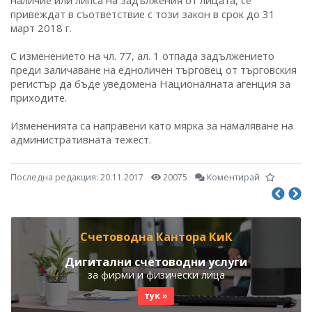
наличие или липса на задължения от лицата, се
привеждат в съответствие с този закон в срок до 31
март 2018 г.
С изменението на чл. 77, ал. 1 отпада задължението
преди заличаване на едноличен търговец от търговския
регистър да бъде уведомена Националната агенция за
приходите.
Измененията са направени като мярка за намаляване на
административната тежест.
Последна редакция:
20.11.2017
20075
Коментирай
Счетоводна Кантора КиК
Дигитални счетоводни услуги
за фирми и физически лица
тук »