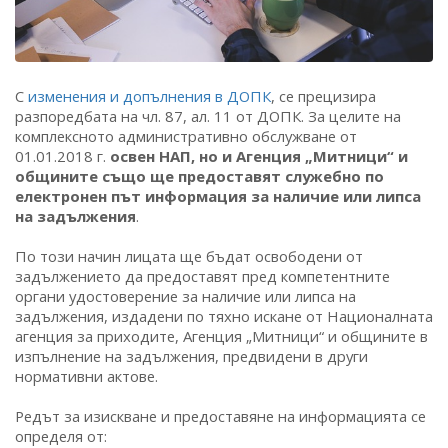
С
изменения и допълнения в ДОПК
, се прецизира
разпоредбата на чл. 87, ал. 11 от ДОПК. За целите на
комплексното административно обслужване от
01.01.2018 г.
освен НАП, но и Агенция „Митници“ и
общините също ще предоставят служебно по
електронен път информация за наличие или липса
на задължения
.
По този начин лицата ще бъдат освободени от
задължението да предоставят пред компетентните
органи удостоверение за наличие или липса на
задължения, издадени по тяхно искане от Националната
агенция за приходите, Агенция „Митници“ и общините в
изпълнение на задължения, предвидени в други
нормативни актове.
Редът за изискване и предоставяне на информацията се
определя от: