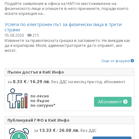
Подайте заявление в офиса на НАП по местоживеене на
физическото лице и опишете в него причините, поради които
искате корекция на...
Услеги по електронен път за физически лица в трети
страни
05.08.2026
215
Извинете за правописната грешка в заглавието. Не виждам как
да я коригирам. Моля, администраторите да го оправят, ако
могат.
Още от форума
Пълен достъп в КиК Инфо
8.33 €
16.29 лв.
за
/
без ДДС на месец при год. абонамент
по-лесно
по-бързо
Абонамент
по-сигурно*
Публикувай ГФО в КиК Инфо
13.33 €
26.08 лв.
за
/
без ДДС