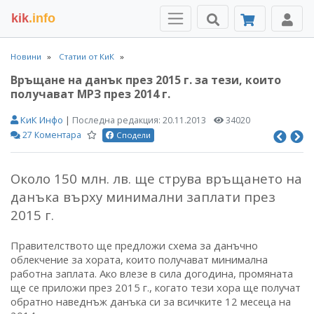
kik
.info
Новини
Статии от КиК
Връщане на данък през 2015 г. за тези, които
получават МРЗ през 2014 г.
КиК Инфо
|
Последна редакция:
20.11.2013
34020
27 Коментара
Сподели
Около 150 млн. лв. ще струва връщането на
данъка върху минимални заплати през
2015 г.
Правителството ще предложи схема за данъчно
облекчение за хората, които получават минимална
работна заплата. Ако влезе в сила догодина, промяната
ще се приложи през 2015 г., когато тези хора ще получат
обратно наведнъж данъка си за всичките 12 месеца на