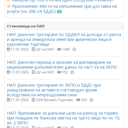
Приложение: Място на изпълнение при доставка на
услуги (чл. 20б-24 ЗДДС)
Становища на НАП
НАП: Данъчно третиране по ЗДДФЛ на доходи от рента
и аренда на земеделска земя при физически лица и
еднолични търговци
17.07.2026
ЦУ на НАП
1465
НАП: Данъчен период и срокове за деклариране на
националния допълнителен данък по част Vа на ЗКПО
17.07.2026
ЦУ на НАП
552
НАП: Данъчно третиране по ЗКПО и ЗДДС при
унищожаване на активи и счетоводен архив
вследствие на непреодолима сила
17.07.2026
ОУИ Велико Търново
563
НАП: Признаване за данъчни цели на разход за гориво
при плащане по банкова сметка на трето лице по чл. 10,
ал. 2 ЗКПО
17.07.2026
ЦУ на НАП
716