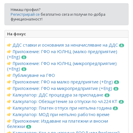
Нямаш профил?
Регистрирай се
безплатно сега и получи по-добра
функционалност!
На фокус
ДДС ставки и основания за неначисляване на ДДС
Приложение: ГФО на ЮЛНЦ (малко предприятие)
(+Eng)
Приложение: ГФО на ЮЛНЦ (микропредприятие)
(+Eng)
Публикуване на ГФО
Приложение: ГФО на малко предприятие (+Eng)
Приложение: ГФО на микропредприятие (+Eng)
Калкулатор: ДДС процедура за приспадане
Калкулатор: Обезщетение за отпуски по чл.224 КТ
Калкулатор: Платен отпуск при непълна година
Калкулатор: МОД при непълно работно време
Приложение: Издаване на платежни и вносни
бележки
Калкулатор: Кое е по-изгодно ЕООД или freelancer?