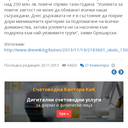
над 200 млн. лв. повече спрямо тази година. "Усилията за
повече заетост не може да обхванат всички наши
съграждани. Днес държавата не е в състояние да покрие
дори минималните критерии за подпомагане на всички
домакинства, затова усилията ни са насочени към
подкрепа към най-уязвимите групи", заяви Орешарски.
Източник:
http://www.dnevnik.bg/biznes/2013/11/19/2185601_okolo_150_
Последна редакция:
20.11.2013
34020
27 Коментара
Счетоводна Кантора КиК
Дигитални счетоводни услуги
за фирми и физически лица
тук »