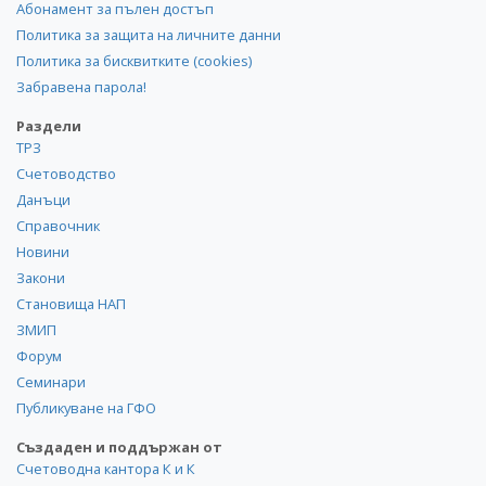
Абонамент за пълен достъп
Политика за защита на личните данни
Политика за бисквитките (cookies)
Забравена парола!
Раздели
ТРЗ
Счетоводство
Данъци
Справочник
Новини
Закони
Становища НАП
ЗМИП
Форум
Семинари
Публикуване на ГФО
Създаден и поддържан от
Счетоводна кантора К и К