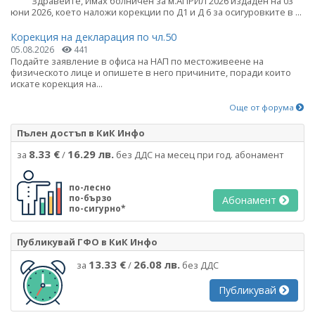
Здравейте, Имах болничен за м.АПРИЛ 2026 издаден на 03
юни 2026, което наложи корекции по Д1 и Д 6 за осигуровките в ...
Корекция на декларация по чл.50
05.08.2026
441
Подайте заявление в офиса на НАП по местоживеене на
физическото лице и опишете в него причините, поради които
искате корекция на...
Още от форума
Пълен достъп в КиК Инфо
8.33 €
16.29 лв.
за
/
без ДДС на месец при год. абонамент
по-лесно
по-бързо
Абонамент
по-сигурно*
Публикувай ГФО в КиК Инфо
13.33 €
26.08 лв.
за
/
без ДДС
Публикувай