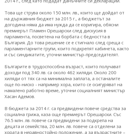
2014 г., след като подадат данъчните си декларации.
Това ще струва около 150 млн. лв., които ще дойдат от
на държавния бюджет за 2015 г., а бюджетът за
догодина няма да има нужда да се коригира, обясни
премиерът Пламен Орешарски след дискусия в
парламента, посветена на борбата с бедността в
България. До това решение се е стигнало след среща с
парламентарните групи, които подкрепят кабинета, както
и със синдикатите, уточни министър-председателят.
Българите в трудоспособна възраст, които получават
доходи под 340 лв. са около 462 хиляди. Около 200
хиляди от тях са на минимална заплата, а останалите
още по-ниско - например хора, които се осигуряват на
намалено работно време, уточни социалният министър
Хасан Адемов.
В бюджета за 2014 г. са предвидени повече средства за
социална грижа, каза още премиерът Орешарски. Със
76.5 млн. лв. повече са предвидени за подкрепа на
децата и семейства, 20 млн. лв. повече са отделени за
хората в неравностойно положение, а за възрастните –