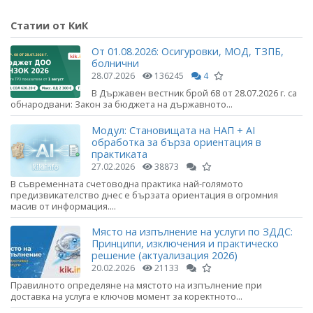
Статии от КиК
От 01.08.2026: Осигуровки, МОД, ТЗПБ,
болнични
28.07.2026
136245
4
В Държавен вестник брой 68 от 28.07.2026 г. са
обнародвани: Закон за бюджета на държавното...
Модул: Становищата на НАП + AI
обработка за бърза ориентация в
практиката
27.02.2026
38873
В съвременната счетоводна практика най-голямото
предизвикателство днес е бързата ориентация в огромния
масив от информация....
Място на изпълнение на услуги по ЗДДС:
Принципи, изключения и практическо
решение (актуализация 2026)
20.02.2026
21133
Правилното определяне на мястото на изпълнение при
доставка на услуга е ключов момент за коректното...