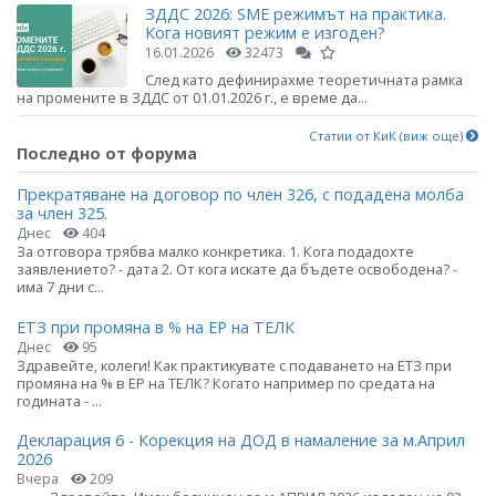
ЗДДС 2026: SME режимът на практика.
Кога новият режим е изгоден?
16.01.2026
32473
След като дефинирахме теоретичната рамка
на промените в ЗДДС от 01.01.2026 г., е време да...
Статии от КиК (виж още)
Последно от форума
Прекратяване на договор по член 326, с подадена молба
за член 325.
Днес
404
За отговора трябва малко конкретика. 1. Кога подадохте
заявлението? - дата 2. От кога искате да бъдете освободена? -
има 7 дни с...
ЕТЗ при промяна в % на ЕР на ТЕЛК
Днес
95
Здравейте, колеги! Как практикувате с подаването на ЕТЗ при
промяна на % в ЕР на ТЕЛК? Когато например по средата на
годината - ...
Декларация 6 - Корекция на ДОД в намаление за м.Април
2026
Вчера
209