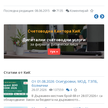
Последна редакция:
08.06.2015
7135
Коментирай
Счетоводна Кантора КиК
Дигитални счетоводни услуги
за фирми и физически лица
тук »
Статии от КиК
От 01.08.2026: Осигуровки, МОД, ТЗПБ,
болнични
28.07.2026
137559
4
В Държавен вестник брой 68 от 28.07.2026 г. са
обнародвани: Закон за бюджета на държавното...