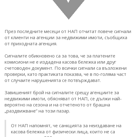
През последните месеци от НАП отчитат повече сигнали
от клиенти на агенции за недвижими имоти, съобщиха
от приходната агенция.
Сигналите обикновено са за това, че за платените
комисиони не е издадена касова бележка или друг
счетоводен документ. По всички сигнали са възложени
проверки, като практиката показва, че в по-голяма част
от случаите нарушенията се потвърждават.
Завишеният брой на сигналите срещу агенциите за
недвижими имоти, обясняват от НАП, се дължи най-
вероятно на сезона и на отчетеното от брашна
„раздвижване“ на този пазар.
От НАП напомнят, че санкцията за неиздаване на
касова бележка от физически лица, които не са