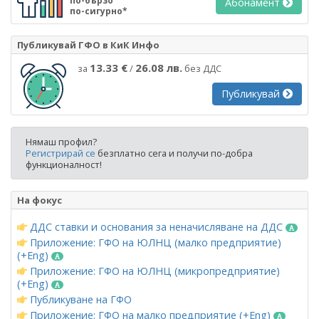
по-бързо
Абонамент
по-сигурно*
Публикувай ГФО в КиК Инфо
13.33 €
26.08 лв.
за
/
без ДДС
Публикувай
Нямаш профил?
Регистрирай се
безплатно сега и получи по-добра
функционалност!
На фокус
ДДС ставки и основания за неначисляване на ДДС
Приложение: ГФО на ЮЛНЦ (малко предприятие)
(+Eng)
Приложение: ГФО на ЮЛНЦ (микропредприятие)
(+Eng)
Публикуване на ГФО
Приложение: ГФО на малко предприятие (+Eng)