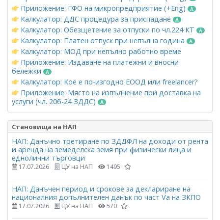
Приложение: ГФО на микропредприятие (+Eng)
Калкулатор: ДДС процедура за приспадане
Калкулатор: Обезщетение за отпуски по чл.224 КТ
Калкулатор: Платен отпуск при непълна година
Калкулатор: МОД при непълно работно време
Приложение: Издаване на платежни и вносни
бележки
Калкулатор: Кое е по-изгодно ЕООД или freelancer?
Приложение: Място на изпълнение при доставка на
услуги (чл. 20б-24 ЗДДС)
Становища на НАП
НАП: Данъчно третиране по ЗДДФЛ на доходи от рента
и аренда на земеделска земя при физически лица и
еднолични търговци
17.07.2026
ЦУ на НАП
1495
НАП: Данъчен период и срокове за деклариране на
националния допълнителен данък по част Vа на ЗКПО
17.07.2026
ЦУ на НАП
570