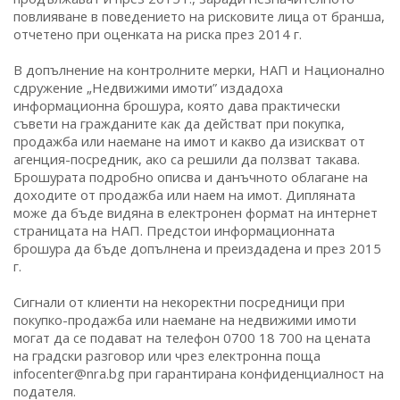
повлияване в поведението на рисковите лица от бранша,
отчетено при оценката на риска през 2014 г.
В допълнение на контролните мерки, НАП и Национално
сдружение „Недвижими имоти” издадоха
информационна брошура, която дава практически
съвети на гражданите как да действат при покупка,
продажба или наемане на имот и какво да изискват от
агенция-посредник, ако са решили да ползват такава.
Брошурата подробно описва и данъчното облагане на
доходите от продажба или наем на имот. Дипляната
може да бъде видяна в електронен формат на интернет
страницата на НАП. Предстои информационната
брошура да бъде допълнена и преиздадена и през 2015
г.
Сигнали от клиенти на некоректни посредници при
покупко-продажба или наемане на недвижими имоти
могат да се подават на телефон 0700 18 700 на цената
на градски разговор или чрез електронна поща
infocenter@nra.bg при гарантирана конфиденциалност на
подателя.