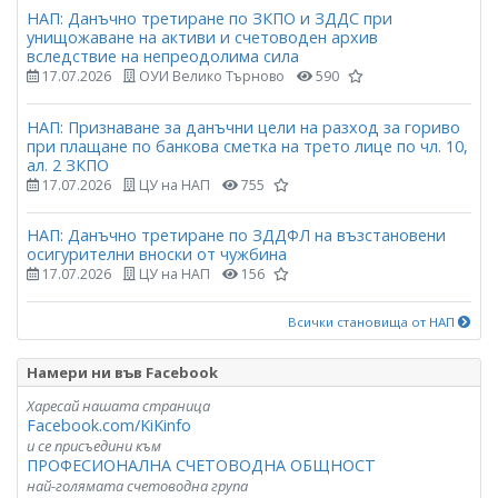
НАП: Данъчно третиране по ЗКПО и ЗДДС при
унищожаване на активи и счетоводен архив
вследствие на непреодолима сила
17.07.2026
ОУИ Велико Търново
590
НАП: Признаване за данъчни цели на разход за гориво
при плащане по банкова сметка на трето лице по чл. 10,
ал. 2 ЗКПО
17.07.2026
ЦУ на НАП
755
НАП: Данъчно третиране по ЗДДФЛ на възстановени
осигурителни вноски от чужбина
17.07.2026
ЦУ на НАП
156
Всички становища от НАП
Намери ни във Facebook
Харесай нашата страница
Facebook.com/KiKinfo
и се присъедини към
ПРОФЕСИОНАЛНА СЧЕТОВОДНА ОБЩНОСТ
най-голямата счетоводна група