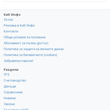
КиК Инфо
За нас
Реклама в КиК Инфо
Контакти
Общи условия за ползване
Абонамент за пълен достъп
Политика за защита на личните данни
Политика за бисквитките (cookies)
Забравена парола!
Раздели
ТРЗ
Счетоводство
Данъци
Справочник
Новини
Закони
Становища НАП