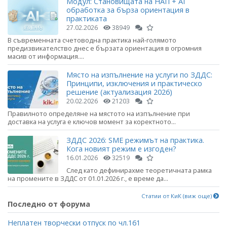
Модул: Становищата на НАП + AI
обработка за бърза ориентация в
практиката
27.02.2026
38949
В съвременната счетоводна практика най-голямото
предизвикателство днес е бързата ориентация в огромния
масив от информация....
Място на изпълнение на услуги по ЗДДС:
Принципи, изключения и практическо
решение (актуализация 2026)
20.02.2026
21203
Правилното определяне на мястото на изпълнение при
доставка на услуга е ключов момент за коректното...
ЗДДС 2026: SME режимът на практика.
Кога новият режим е изгоден?
16.01.2026
32519
След като дефинирахме теоретичната рамка
на промените в ЗДДС от 01.01.2026 г., е време да...
Статии от КиК (виж още)
Последно от форума
Неплатен творчески отпуск по чл.161