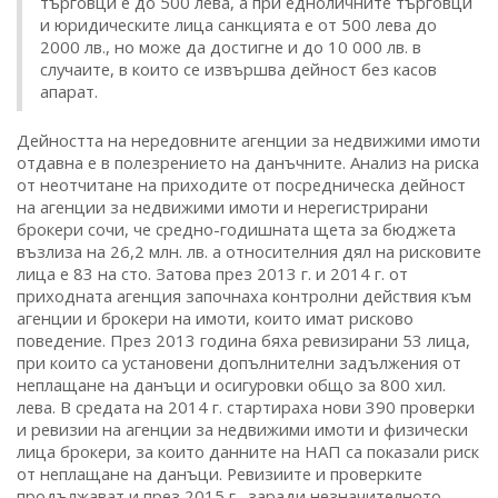
търговци е до 500 лева, а при едноличните търговци
и юридическите лица санкцията е от 500 лева до
2000 лв., но може да достигне и до 10 000 лв. в
случаите, в които се извършва дейност без касов
апарат.
Дейността на нередовните агенции за недвижими имоти
отдавна е в полезрението на данъчните. Анализ на риска
от неотчитане на приходите от посредническа дейност
на агенции за недвижими имоти и нерегистрирани
брокери сочи, че средно-годишната щета за бюджета
възлиза на 26,2 млн. лв. а относителния дял на рисковите
лица е 83 на сто. Затова през 2013 г. и 2014 г. от
приходната агенция започнаха контролни действия към
агенции и брокери на имоти, които имат рисково
поведение. През 2013 година бяха ревизирани 53 лица,
при които са установени допълнителни задължения от
неплащане на данъци и осигуровки общо за 800 хил.
лева. В средата на 2014 г. стартираха нови 390 проверки
и ревизии на агенции за недвижими имоти и физически
лица брокери, за които данните на НАП са показали риск
от неплащане на данъци. Ревизиите и проверките
продължават и през 2015 г., заради незначителното