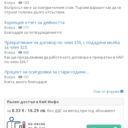
Вчера
183
Въпросът ми е за осигурителния стаж. Търсим вариант как да се
отрази толкова дълго отсъствие.
Корекция отчет за дейността
Вчера
171
Благодаря за потвърждението!
Прекратяване на договор по член 326, с подадена молба
за член 325.
Вчера
665
Как ще продължавам да работя като договора е прекратен в НАП
по член 326 ?
Процент на осигуровки за стари години....
Вчера
151
Kiarra, много благодаря!
Още от форума
Пълен достъп в КиК Инфо
8.33 €
16.29 лв.
за
/
без ДДС на месец при год. абонамент
по-лесно