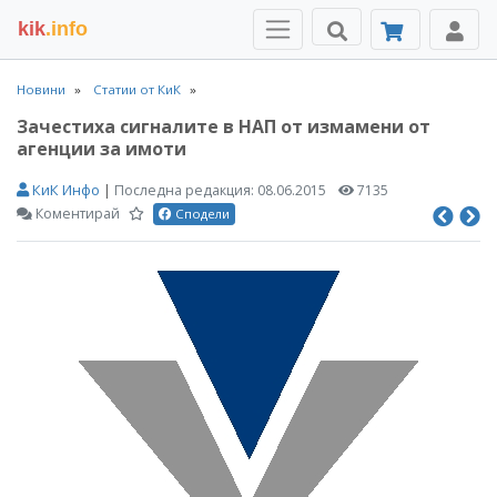
kik
.info
Новини
Статии от КиК
Зачестиха сигналите в НАП от измамени от
агенции за имоти
КиК Инфо
|
Последна редакция:
08.06.2015
7135
Коментирай
Сподели