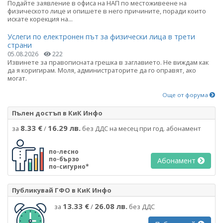
Подайте заявление в офиса на НАП по местоживеене на
физическото лице и опишете в него причините, поради които
искате корекция на...
Услеги по електронен път за физически лица в трети
страни
05.08.2026
222
Извинете за правописната грешка в заглавието. Не виждам как
да я коригирам. Моля, администраторите да го оправят, ако
могат.
Още от форума
Пълен достъп в КиК Инфо
8.33 €
16.29 лв.
за
/
без ДДС на месец при год. абонамент
по-лесно
по-бързо
Абонамент
по-сигурно*
Публикувай ГФО в КиК Инфо
13.33 €
26.08 лв.
за
/
без ДДС