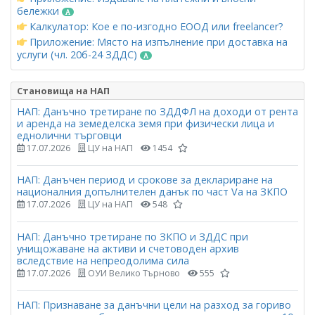
бележки
Калкулатор: Кое е по-изгодно ЕООД или freelancer?
Приложение: Място на изпълнение при доставка на
услуги (чл. 20б-24 ЗДДС)
Становища на НАП
НАП: Данъчно третиране по ЗДДФЛ на доходи от рента
и аренда на земеделска земя при физически лица и
еднолични търговци
17.07.2026
ЦУ на НАП
1454
НАП: Данъчен период и срокове за деклариране на
националния допълнителен данък по част Vа на ЗКПО
17.07.2026
ЦУ на НАП
548
НАП: Данъчно третиране по ЗКПО и ЗДДС при
унищожаване на активи и счетоводен архив
вследствие на непреодолима сила
17.07.2026
ОУИ Велико Търново
555
НАП: Признаване за данъчни цели на разход за гориво