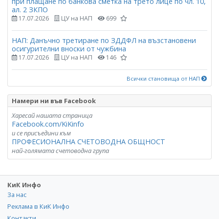
при плащане по банкова сметка на трето лице по чл. 10,
ал. 2 ЗКПО
17.07.2026
ЦУ на НАП
699
НАП: Данъчно третиране по ЗДДФЛ на възстановени
осигурителни вноски от чужбина
17.07.2026
ЦУ на НАП
146
Всички становища от НАП
Намери ни във Facebook
Харесай нашата страница
Facebook.com/KiKinfo
и се присъедини към
ПРОФЕСИОНАЛНА СЧЕТОВОДНА ОБЩНОСТ
най-голямата счетоводна група
КиК Инфо
За нас
Реклама в КиК Инфо
Контакти