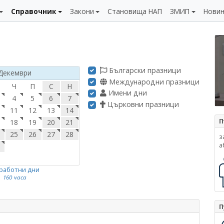
Справочник
Закони
Становища НАП
ЗМИП
Нови
Български празници
Декември
Международни празници
Ч
П
С
Н
Имени дни
4
5
6
7
Църковни празници
11
12
13
14
П
18
19
20
21
25
26
27
28
з
а
 работни дни
160 часа
П