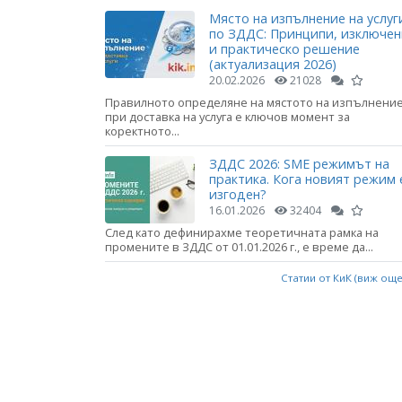
Място на изпълнение на услуг
по ЗДДС: Принципи, изключе
и практическо решение
(актуализация 2026)
20.02.2026
21028
Правилното определяне на мястото на изпълнени
при доставка на услуга е ключов момент за
коректното...
ЗДДС 2026: SME режимът на
практика. Кога новият режим 
изгоден?
16.01.2026
32404
След като дефинирахме теоретичната рамка на
промените в ЗДДС от 01.01.2026 г., е време да...
Статии от КиК (виж ощ