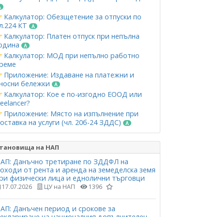
Калкулатор: Обезщетение за отпуски по
л.224 КТ
Калкулатор: Платен отпуск при непълна
одина
Калкулатор: МОД при непълно работно
реме
Приложение: Издаване на платежни и
носни бележки
Калкулатор: Кое е по-изгодно ЕООД или
reelancer?
Приложение: Място на изпълнение при
оставка на услуги (чл. 20б-24 ЗДДС)
тановища на НАП
АП: Данъчно третиране по ЗДДФЛ на
оходи от рента и аренда на земеделска земя
ри физически лица и еднолични търговци
17.07.2026
ЦУ на НАП
1396
АП: Данъчен период и срокове за
еклариране на националния допълнителен