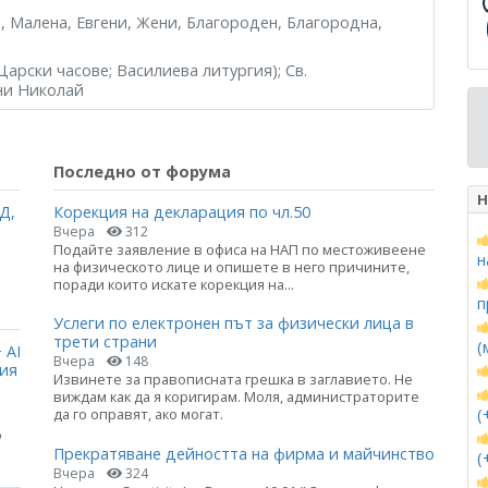
а, Малена, Евгени, Жени, Благороден, Благородна,
Царски часове; Василиева литургия); Св.
ни Николай
Последно от форума
Н
Д,
Корекция на декларация по чл.50
Вчера
312
Подайте заявление в офиса на НАП по местоживеене
н
на физическото лице и опишете в него причините,
поради които искате корекция на...
п
Услеги по електронен път за физически лица в
трети страни
(
 AI
Вчера
148
ция
Извинете за правописната грешка в заглавието. Не
виждам как да я коригирам. Моля, администраторите
(
да го оправят, ако могат.
о
Прекратяване дейността на фирма и майчинство
(
Вчера
324