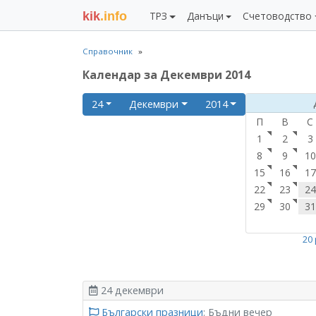
kik
.info
ТРЗ
Данъци
Счетоводство
Справочник
Календар за Декември 2014
24
Декември
2014
П
В
С
1
2
3
8
9
10
15
16
17
22
23
24
29
30
31
20
24 декември
Български празници
: Бъдни вечер