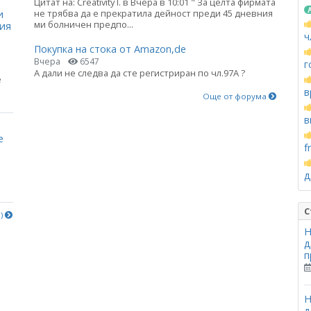
Цитат на: Creativity I. в Вчера в 10:01 " За целта фирмата
не трябва да е прекратила дейност преди 45 дневния
и
ми болничен предпо...
ния
ч
Покупка на стока от Amazon,de
Вчера
6547
г
А дали не следва да сте регистриран по чл.97А ?
е
в
Още от форума
в
е
f
д
С
е)
Н
д
п
Н
д