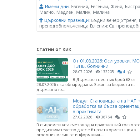
Имени дни
: Евгения, Евгений, Женя, Бистр
Малчо, Мадлен, Малин, Малина
Църковни празници
: Бъдни вечер(Утреня; 
преподобномъченица Евгения; Св. преподоб
Статии от КиК
От 01.08.2026: Осигуровки, МО
ТЗПБ, болнични
28.07.2026
133205
4
В Държавен вестник брой 68 от
28.07.2026 г. са обнародвани: Закон за бюджета на
държавното...
Модул: Становищата на НАП +
обработка за бърза ориента
в практиката
27.02.2026
38764
В съвременната счетоводна практика най-голямот
предизвикателство днес е бързата ориентация в
огромния масив от информация....