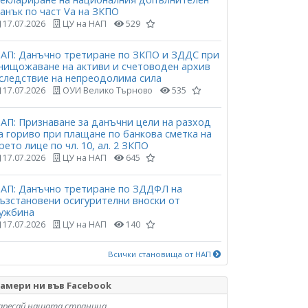
анък по част Vа на ЗКПО
17.07.2026
ЦУ на НАП
529
АП: Данъчно третиране по ЗКПО и ЗДДС при
нищожаване на активи и счетоводен архив
следствие на непреодолима сила
17.07.2026
ОУИ Велико Търново
535
АП: Признаване за данъчни цели на разход
а гориво при плащане по банкова сметка на
рето лице по чл. 10, ал. 2 ЗКПО
17.07.2026
ЦУ на НАП
645
АП: Данъчно третиране по ЗДДФЛ на
ъзстановени осигурителни вноски от
ужбина
17.07.2026
ЦУ на НАП
140
Всички становища от НАП
амери ни във Facebook
аресай нашата страница