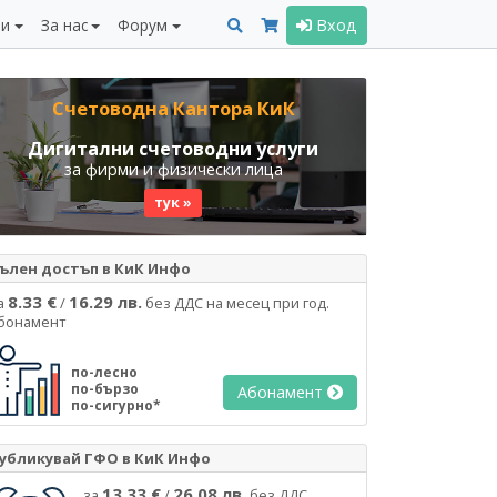
ни
За нас
Форум
Вход
Счетоводна Кантора КиК
Дигитални счетоводни услуги
за фирми и физически лица
тук »
ълен достъп в КиК Инфо
8.33 €
16.29 лв.
а
/
без ДДС на месец при год.
бонамент
по-лесно
по-бързо
Абонамент
по-сигурно*
убликувай ГФО в КиК Инфо
13.33 €
26.08 лв.
за
/
без ДДС