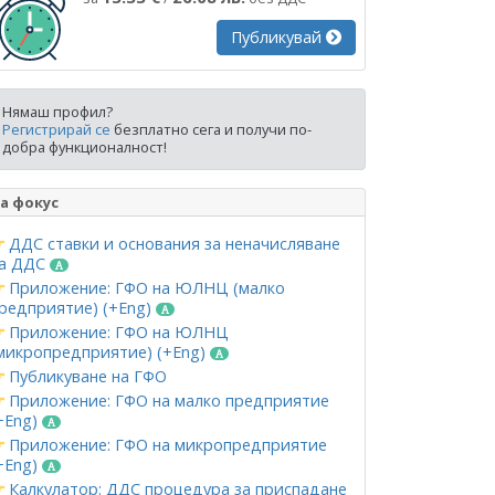
Публикувай
Нямаш профил?
Регистрирай се
безплатно сега и получи по-
добра функционалност!
а фокус
ДДС ставки и основания за неначисляване
а ДДС
Приложение: ГФО на ЮЛНЦ (малко
редприятие) (+Eng)
Приложение: ГФО на ЮЛНЦ
микропредприятие) (+Eng)
Публикуване на ГФО
Приложение: ГФО на малко предприятие
+Eng)
Приложение: ГФО на микропредприятие
+Eng)
Калкулатор: ДДС процедура за приспадане