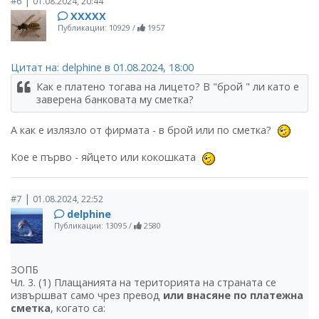
|
#6
01.08.2024, 20:44
ХХХХХ
Публикации: 10929
/
1957
Цитат на: delphine в 01.08.2024, 18:00
Как е платено тогава на лицето? В "брой " ли като е
заверена банковата му сметка?
А как е излязло от фирмата - в брой или по сметка?
Кое е първо - яйцето или кокошката
|
#7
01.08.2024, 22:52
delphine
Публикации: 13095
/
2580
ЗОПБ
Чл. 3. (1) Плащанията на територията на страната се
извършват само чрез превод
или внасяне по платежна
сметка
, когато са: