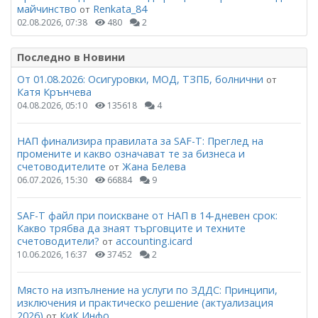
майчинство
Renkata_84
от
02.08.2026, 07:38
480
2
Последно в Новини
От 01.08.2026: Осигуровки, МОД, ТЗПБ, болнични
от
Катя Крънчева
04.08.2026, 05:10
135618
4
НАП финализира правилата за SAF-T: Преглед на
промените и какво означават те за бизнеса и
счетоводителите
Жана Белева
от
06.07.2026, 15:30
66884
9
SAF-T файл при поискване от НАП в 14-дневен срок:
Какво трябва да знаят търговците и техните
счетоводители?
accounting.icard
от
10.06.2026, 16:37
37452
2
Място на изпълнение на услуги по ЗДДС: Принципи,
изключения и практическо решение (актуализация
2026)
КиК Инфо
от