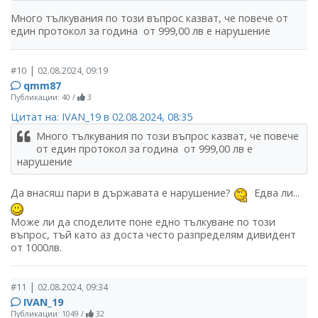
Много тълкувания по този въпрос казват, че повече от
един протокол за година от 999,00 лв е нарушение
|
#10
02.08.2024, 09:19
qmm87
Публикации: 40
/
3
Цитат на: IVAN_19 в 02.08.2024, 08:35
Много тълкувания по този въпрос казват, че повече
от един протокол за година от 999,00 лв е
нарушение
Да внасяш пари в държавата е нарушение?
Едва ли...
Може ли да споделите поне едно тълкуване по този
въпрос, тъй като аз доста често разпределям дивидент
от 1000лв.
|
#11
02.08.2024, 09:34
IVAN_19
Публикации: 1049
/
32