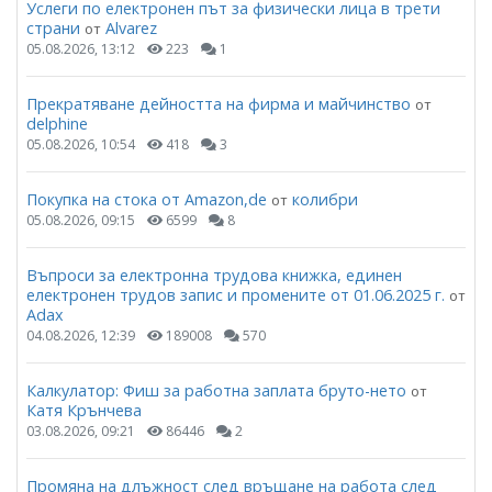
Услеги по електронен път за физически лица в трети
страни
Alvarez
от
05.08.2026, 13:12
223
1
Прекратяване дейността на фирма и майчинство
от
delphine
05.08.2026, 10:54
418
3
Покупка на стока от Amazon,de
колибри
от
05.08.2026, 09:15
6599
8
Въпроси за електронна трудова книжка, единен
електронен трудов запис и промените от 01.06.2025 г.
от
Adax
04.08.2026, 12:39
189008
570
Калкулатор: Фиш за работна заплата бруто-нето
от
Катя Крънчева
03.08.2026, 09:21
86446
2
Промяна на длъжност след връщане на работа след