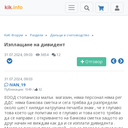
kik
.info
КиК Форум
Раздели
Данъци и счетоводство
Изплащане на дивидент
31.07.2024, 09:03
3654
12
Отговор
31.07.2024, 09:03
IVAN_19
Публикации: 1049
/
32
ЕООД стопанисва малък магазин, няма персонал няма рег
ДДС няма банкова сметка и сега трябва да разпредели
около шест хиляди натрупана печалба знам , че е глупаво
това което ще попитам но е глупаво и това което трябва
да се направи с откриването на банкова сметка защото аз
друг начин не виждам как да и се изплати дивидента .