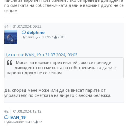
Мисля за вариант през изипей , ако се преведе дивидента
по сметката на собственичката дали е вариант друго не се
сещам
|
#1
31.07.2024, 09:22
delphine
Публикации: 13095
/
2580
Цитат на: IVAN_19 в 31.07.2024, 09:03
Мисля за вариант през изипей , ако се преведе
дивидента по сметката на собственичката дали е
вариант друго не се сещам
Да, според мене може или да се внесат парите от
управителя по сметката на лицето с вносна бележка.
|
#2
01.08.2024, 12:12
IVAN_19
Публикации: 1049
/
32