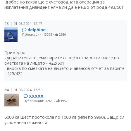
добре но каква ще е счетоводната операция за
изплатения дивидент няма ли да е нещо от рода 493/501
|
#3
01.08.2024, 12:47
delphine
Публикации: 13095
/
2580
Примерно :
- управителят взема парите от касата за да ги внесе по
сметката на лицето - 422/501
- вноска по сметката на лицето и авансов отчет за парите
- 425/422
|
#4
01.08.2024, 16:50
ХХХХХ
Публикации: 10929
/
1957
6000 са шест протокола по 1000 лв (или по 9990). Защо си
усложнявате живота