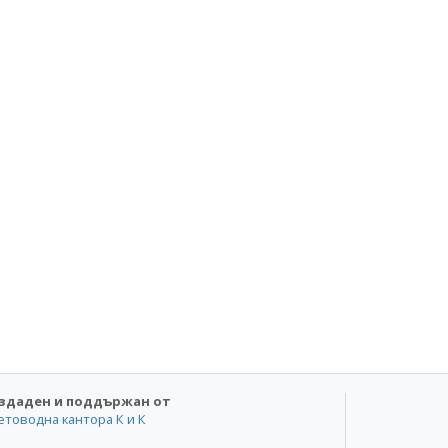
здаден и поддържан от
етоводна кантора К и К