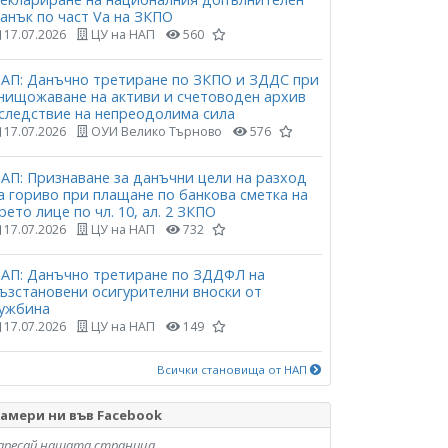
анък по част Vа на ЗКПО
17.07.2026
ЦУ на НАП
560
АП: Данъчно третиране по ЗКПО и ЗДДС при
нищожаване на активи и счетоводен архив
следствие на непреодолима сила
17.07.2026
ОУИ Велико Търново
576
АП: Признаване за данъчни цели на разход
а гориво при плащане по банкова сметка на
рето лице по чл. 10, ал. 2 ЗКПО
17.07.2026
ЦУ на НАП
732
АП: Данъчно третиране по ЗДДФЛ на
ъзстановени осигурителни вноски от
ужбина
17.07.2026
ЦУ на НАП
149
Всички становища от НАП
амери ни във Facebook
аресай нашата страница