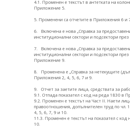
4.1. Променен е текстът в антетката на колон
Приложение 5.
5. Променени са отчетите в Приложения 6 и 7
6. Включена е нова „Справка за предоставен
институционални сектори и подсектори през 
7. Включена е нова „Справка за предоставен
институционални сектори и подсектори през 2
Приложение 9.
8. Променена е „Справка за нетекущите (дъл
Приложения 2, 4, 5, 6, 7 и 9.
9. Отчет за заетите лица, средствата за раб
9.1. Отпада показател с код на реда 1830 в При
9.2. Променен е текстът на Част II. Наети л
правоотношения, допълнителен труд по чл. 1
4, 5, 6, 7, 9 и 10.
11.3. Променен е текстът на показател с код на
10.