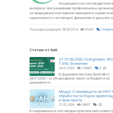
Асоциацията на счетоводителит
интереси. Ние развиваме професионална организац
за придържане към единни принципи и норми на мо
националното счетоводно, финансово и данъчно з
Последна редакция:
08.09.2014
20293
1 Комен
Статии от КиК
От 01.08.2026: Осигуровки, МО
ТЗПБ, болнични
28.07.2026
136887
4
В Държавен вестник брой 68 от
28.07.2026 г. са обнародвани: Закон за бюджета на
държавното...
Модул: Становищата на НАП +
обработка за бърза ориента
в практиката
27.02.2026
38897
В съвременната счетоводна практика най-голямот