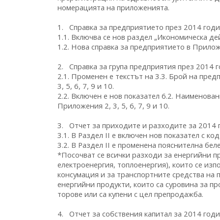
номерацията на приложенията.
1. Справка за предприятието през 2014 год
1.1. Включва се нов раздел „Икономическа дей
1.2. Нова справка за предприятието в Прилож
2. Справка за група предприятия през 2014 
2.1. Променен е текстът на 3.3. Брой на пред
3, 5, 6, 7, 9 и 10.
2.2. Включен е нов показател 6.2. Наименова
Приложения 2, 3, 5, 6, 7, 9 и 10.
3. Отчет за приходите и разходите за 2014 
3.1. В Раздел ІI е включен нов показател с к
3.2. В Раздел ІI е променена пояснителна бел
*Посочват се всички разходи за енергийни пр
електроенергия, топлоенергия), които се изп
консумация и за транспортните средства на 
енергийни продукти, които са суровина за п
торове или са купени с цел препродажба.
4. Отчет за собствения капитал за 2014 год