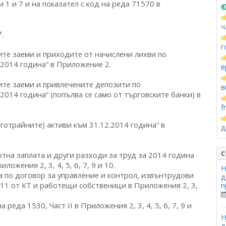
и 1 и 7 и на показател с код на реда 71570 в
ч
.
г
ите заеми и приходите от начислени лихви по
2014 година“ в Приложение 2.
в
ите заеми и привлечените депозити по
в
014 година“ (попълва се само от търговските банки) в
f
готрайните) активи към 31.12.2014 година“ в
д
С
отна заплата и други разходи за труд за 2014 година
ложения 2, 3, 4, 5, 6, 7, 9 и 10.
Н
ица по договор за управление и контрол, извънтрудови
д
11 от КТ и работещи собственици в Приложения 2, 3,
п
 реда 1530, Част II в Приложения 2, 3, 4, 5, 6, 7, 9 и
Н
д