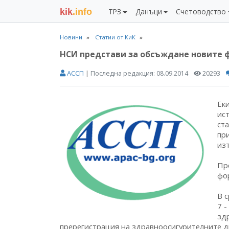
kik
.info
ТРЗ
Данъци
Счетоводство
Новини
Статии от КиК
НСИ представи за обсъждане новите
АССП
|
Последна редакция:
08.09.2014
20293
Ек
ист
ст
пр
из
Пр
фо
В 
7 -
зд
пререгистрация на здравноосигурителните др