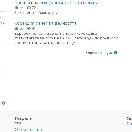
Процент на осигуровки за стари години....
Днес
72
Kiarra, много благодаря!
и
ния
Корекция отчет за дейността
Днес
41
Здравейте, налага се да направя корекция в
статистиката за 2025 г. на КИД. Което води до по- висок
процент ТЗПБ. За първи път ще...
е
Още от форума
е
е)
Раздели
Съ
ТРЗ
Сч
Счетоводство