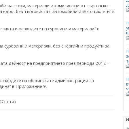
д
би на стоки, материали и комисионни от търговско-
а едро, без търговията с автомобили и мотоциклети” в
Н
у
енията и разходите на суровини и материали“ в
в
на суровини и материали, без енергийни продукти за
Н
з
т
ната дейност на предприятието през периода 2012 –
Н
 разходите на общинските администрации за
в
дина“ в Приложение 9.
ч
27 пъти.)
Н
Х