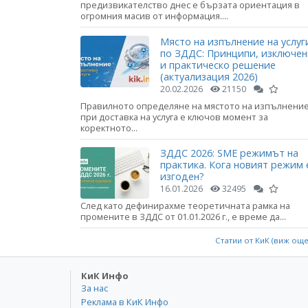
предизвикателство днес е бързата ориентация в
огромния масив от информация....
Място на изпълнение на услуг
по ЗДДС: Принципи, изключе
и практическо решение
(актуализация 2026)
20.02.2026
21150
Правилното определяне на мястото на изпълнени
при доставка на услуга е ключов момент за
коректното...
ЗДДС 2026: SME режимът на
практика. Кога новият режим 
изгоден?
16.01.2026
32495
След като дефинирахме теоретичната рамка на
промените в ЗДДС от 01.01.2026 г., е време да...
Статии от КиК (виж ощ
КиК Инфо
За нас
Реклама в КиК Инфо