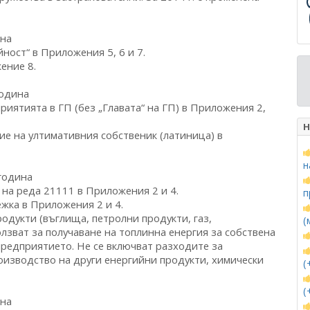
ина
ност“ в Приложения 5, 6 и 7.
ение 8.
година
приятията в ГП (без „Главата“ на ГП) в Приложения 2,
Н
ние на ултимативния собственик (латиница) в
н
година
од на реда 21111 в Приложения 2 и 4.
п
ежка в Приложения 2 и 4.
одукти (въглища, петролни продукти, газ,
(
олзват за получаване на топлинна енергия за собствена
предприятието. Не се включват разходите за
роизводство на други енергийни продукти, химически
(
(
ина