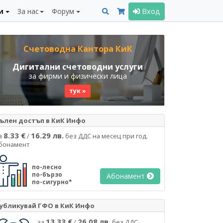
и
За нас
Форум
Вход
Счетоводна Кантора КиК
Дигитални счетоводни услуги
за фирми и физически лица
тук »
ълен достъп в КиК Инфо
8.33 €
16.29 лв.
а
/
без ДДС на месец при год.
бонамент
по-лесно
по-бързо
Абонамент
по-сигурно*
убликувай ГФО в КиК Инфо
13.33 €
26.08 лв.
за
/
без ДДС