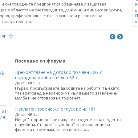
е и счетоводните предприятия обединява и защитава
F
ия в областта на счетоводните, данъчни и финансови услуги,
и
П
рал, професионална етика, спазване и развитие на
н
аконодателство.
тар
Последно от форума
Д,
Прекратяване на договор по член 326, с
подадена молба за член 325.
Днес
536
Първо, продължавате да ходите на работа, тъй като
тази заповед е неотносима към вашето заявление/
молба и не отговаря на търсенат...
Неплатен творчески отпуск по чл.161
 AI
Днес
82
ция
Нищо "творческо" не виждам в ходенето на студента
в чужбина. Също и "служебно" по отношение на
фирмата не виждам, но ако шефът р...
о