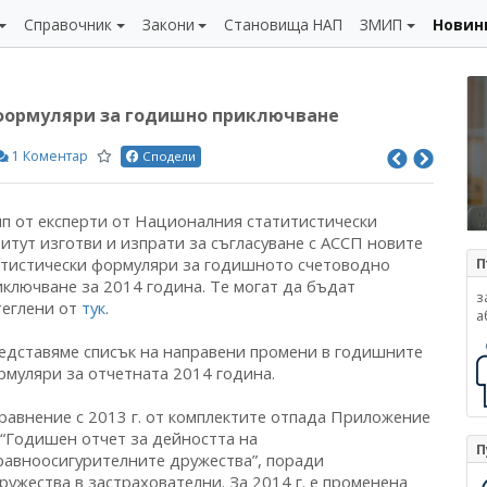
Справочник
Закони
Становища НАП
ЗМИП
Новин
 формуляри за годишно приключване
1 Коментар
Сподели
ип от експерти от Националния статитистически
итут изготви и изпрати за съгласуване с АССП новите
атистически формуляри за годишното счетоводно
П
иключване за 2014 година. Те могат да бъдат
з
теглени от
тук
.
а
едставяме списък на направени промени в годишните
рмуляри за отчетната 2014 година.
сравнение с 2013 г. от комплектите отпада Приложение
 “Годишен отчет за дейността на
П
равноосигурителните дружества”, поради
ужества в застрахователни. За 2014 г. е променена