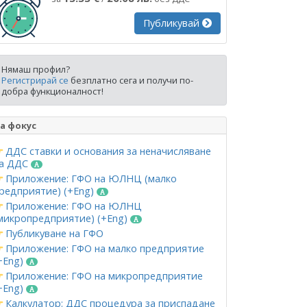
Публикувай
Нямаш профил?
Регистрирай се
безплатно сега и получи по-
добра функционалност!
а фокус
ДДС ставки и основания за неначисляване
а ДДС
Приложение: ГФО на ЮЛНЦ (малко
редприятие) (+Eng)
Приложение: ГФО на ЮЛНЦ
микропредприятие) (+Eng)
Публикуване на ГФО
Приложение: ГФО на малко предприятие
+Eng)
Приложение: ГФО на микропредприятие
+Eng)
Калкулатор: ДДС процедура за приспадане