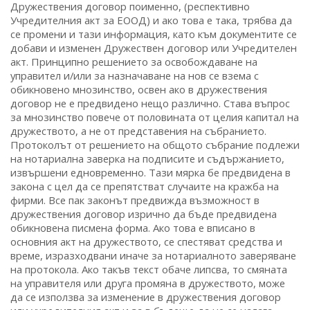
Дружествения договор поименно, (респективно
Учредителния акт за ЕООД) и ако това е така, трябва да
се промени и тази информация, като към документите се
добави и изменен Дружествен договор или Учредителен
акт. Принципно решението за освобождаване на
управител и/или за назначаване на нов се взема с
обикновено мнозинство, освен ако в дружествения
договор не е предвидено нещо различно. Става въпрос
за мнозинство повече от половината от целия капитал на
дружеството, а не от представения на събранието.
Протоколът от решението на общото събрание подлежи
на нотариална заверка на подписите и съдържанието,
извършени едновременно. Тази мярка бе предвидена в
закона с цел да се препятстват случаите на кражба на
фирми. Все пак законът предвижда възможност в
дружествения договор изрично да бъде предвидена
обикновена писмена форма. Ако това е вписано в
основния акт на дружеството, се спестяват средства и
време, изразходвани иначе за нотариалното заверяване
на протокола. Ако такъв текст обаче липсва, то смяната
на управителя или друга промяна в дружеството, може
да се използва за изменение в дружествения договор