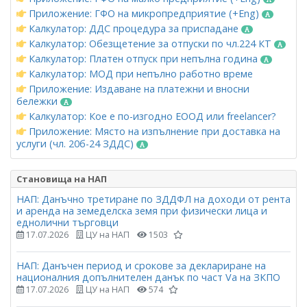
Приложение: ГФО на микропредприятие (+Eng)
Калкулатор: ДДС процедура за приспадане
Калкулатор: Обезщетение за отпуски по чл.224 КТ
Калкулатор: Платен отпуск при непълна година
Калкулатор: МОД при непълно работно време
Приложение: Издаване на платежни и вносни
бележки
Калкулатор: Кое е по-изгодно ЕООД или freelancer?
Приложение: Място на изпълнение при доставка на
услуги (чл. 20б-24 ЗДДС)
Становища на НАП
НАП: Данъчно третиране по ЗДДФЛ на доходи от рента
и аренда на земеделска земя при физически лица и
еднолични търговци
17.07.2026
ЦУ на НАП
1503
НАП: Данъчен период и срокове за деклариране на
националния допълнителен данък по част Vа на ЗКПО
17.07.2026
ЦУ на НАП
574