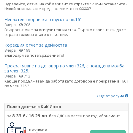
Здравейте, ditzve, на кой вариант се спряхте? И към останалите -
Някой опитвал ли е предложението на ХХХХХ?
Неплатен творчески отпуск по чл.161
Вчера
208
Въпросът ми е за осигурителния стаж. Търсим вариант как да се
отрази толкова дълго отсъствие.
Корекция отчет за дейността
Вчера
198
Благодаря за потвърждението!
Прекратяване на договор по член 326, с подадена молба
за член 325.
Вчера
712
Как ще продължавам да работя като договора е прекратен в НАП
по член 326 ?
Още от форума
Пълен достъп в КиК Инфо
8.33 €
16.29 лв.
за
/
без ДДС на месец при год. абонамент
по-лесно