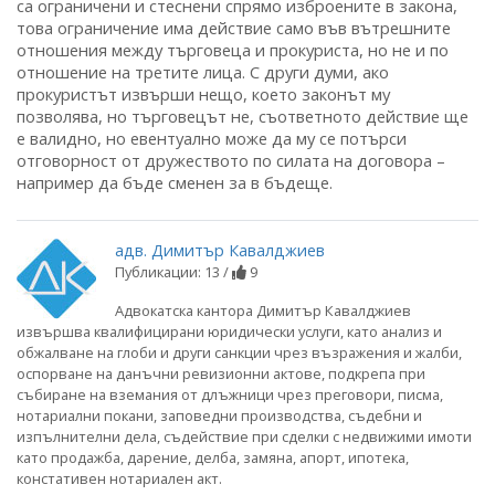
са ограничени и стеснени спрямо изброените в закона,
това ограничение има действие само във вътрешните
отношения между търговеца и прокуриста, но не и по
отношение на третите лица. С други думи, ако
прокуристът извърши нещо, което законът му
позволява, но търговецът не, съответното действие ще
е валидно, но евентуално може да му се потърси
отговорност от дружеството по силата на договора –
например да бъде сменен за в бъдеще.
адв. Димитър Кавалджиев
Публикации: 13 /
9
Адвокатска кантора Димитър Кавалджиев
извършва квалифицирани юридически услуги, като анализ и
обжалване на глоби и други санкции чрез възражения и жалби,
оспорване на данъчни ревизионни актове, подкрепа при
събиране на вземания от длъжници чрез преговори, писма,
нотариални покани, заповедни производства, съдебни и
изпълнителни дела, съдействие при сделки с недвижими имоти
като продажба, дарение, делба, замяна, апорт, ипотека,
констативен нотариален акт.