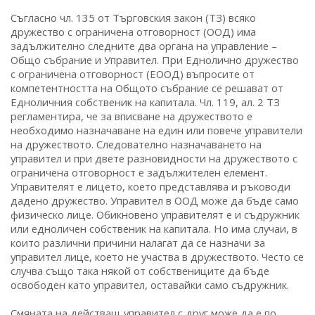
Съгласно чл. 135 от Търговския закон (ТЗ) всяко
дружество с ограничена отговорност (ООД) има
задължително следните два органа на управление –
Общо събрание и Управител. При Еднолично дружество
с ограничена отговорност (ЕООД) въпросите от
компетентността на Общото събрание се решават от
Едноличния собственик на капитала. Чл. 119, ал. 2 ТЗ
регламентира, че за вписване на дружеството е
необходимо назначаване на един или повече управители
на дружеството. Следователно назначаването на
управител и при двете разновидности на дружеството с
ограничена отговорност е задължителен елемент.
Управителят е лицето, което представлява и ръководи
дадено дружество. Управител в ООД може да бъде само
физическо лице. Обикновено управителят е и съдружник
или едноличен собственик на капитала. Но има случаи, в
които различни причини налагат да се назначи за
управител лице, което не участва в дружеството. Често се
случва също така някой от собствениците да бъде
освободен като управител, оставайки само съдружник.
Смяната на действащ управител с друг може да е по