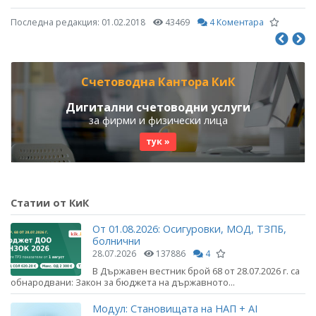
Последна редакция:
01.02.2018
43469
4 Коментара
Счетоводна Кантора КиК
Дигитални счетоводни услуги
за фирми и физически лица
тук »
Статии от КиК
От 01.08.2026: Осигуровки, МОД, ТЗПБ,
болнични
28.07.2026
137886
4
В Държавен вестник брой 68 от 28.07.2026 г. са
обнародвани: Закон за бюджета на държавното...
Модул: Становищата на НАП + AI