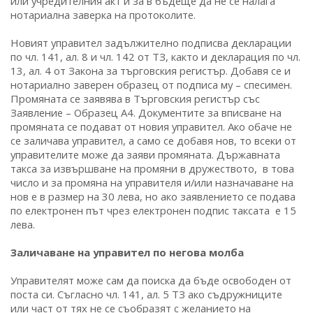
или учредителния акт и за в бъдеще да не се налага
нотариална заверка на протоколите.
Новият управител задължително подписва декларации
по чл. 141, ал. 8 и чл. 142 от ТЗ, както и декларация по чл.
13, ал. 4 от Закона за търговския регистър. Добавя се и
нотариално заверен образец от подписа му – спесимен.
Промяната се заявява в Търговския регистър със
Заявление – Образец А4. Документите за вписване на
промяната се подават от новия управител. Ако обаче не
се заличава управител, а само се добавя нов, то всеки от
управителите може да заяви промяната. Държавната
такса за извършване на промяни в дружеството, в това
число и за промяна на управителя и/или назначаване на
нов е в размер на 30 лева, но ако заявлението се подава
по електронен път чрез електронен подпис таксата е 15
лева.
Заличаване на управител по негова молба
Управителят може сам да поиска да бъде освободен от
поста си. Съгласно чл. 141, ал. 5 ТЗ ако съдружниците
или част от тях не се съобразят с желанието на