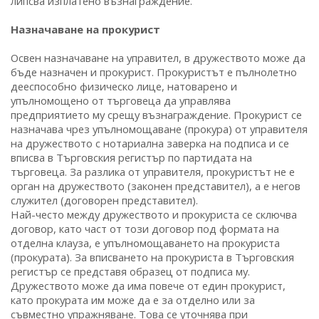
липсва изплатено възнаграждение.
Назначаване на прокурист
Освен назначаване на управител, в дружеството може да
бъде назначен и прокурист. Прокуристът е пълнолетно
дееспособно физическо лице, натоварено и
упълномощено от търговеца да управлява
предприятието му срещу възнаграждение. Прокурист се
назначава чрез упълномощаване (прокура) от управителя
на дружеството с нотариална заверка на подписа и се
вписва в Търговския регистър по партидата на
търговеца. За разлика от управителя, прокуристът не е
орган на дружеството (законен представител), а е негов
служител (договорен представител).
Най-често между дружеството и прокуриста се сключва
договор, като част от този договор под формата на
отделна клауза, е упълномощаването на прокуриста
(прокурата). За вписването на прокуриста в Търговския
регистър се представя образец от подписа му.
Дружеството може да има повече от един прокурист,
като прокурата им може да е за отделно или за
съвместно упражняване. Това се уточнява при