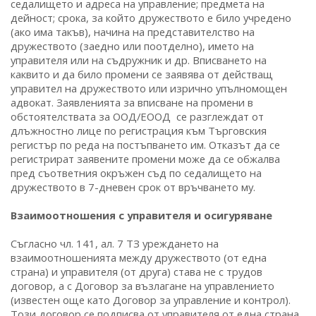
седалището и адреса на управление; предмета на
дейност; срока, за който дружеството е било учредено
(ако има такъв), начина на представителство на
дружеството (заедно или поотделно), името на
управителя или на съдружник и др. Вписването на
каквито и да било промени се заявява от действащ
управител на дружеството или изрично упълномощен
адвокат. Заявленията за вписване на промени в
обстоятелствата за ООД/ЕООД се разглеждат от
длъжностно лице по регистрация към Търговския
регистър по реда на постъпването им. Отказът да се
регистрират заявените промени може да се обжалва
пред съответния окръжен съд по седалището на
дружеството в 7-дневен срок от връчването му.
Взаимоотношения с управителя и осигуряване
Съгласно чл. 141, ал. 7 ТЗ уреждането на
взаимоотношенията между дружеството (от една
страна) и управителя (от друга) става не с трудов
договор, а с Договор за възлагане на управлението
(известен още като Договор за управление и контрол).
Този договор се подписва от управителя от една страна,