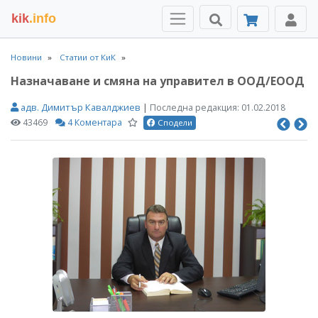
kik
.info
Новини
Статии от КиК
Назначаване и смяна на управител в ООД/ЕООД
адв. Димитър Кавалджиев
|
Последна редакция:
01.02.2018
43469
4 Коментара
Сподели