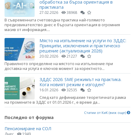
обработка за бърза ориентация в
практиката
27.02.2026
38968
В съвременната счетоводна практика най-голямото
предизвикателство днес е бързата ориентация в огромния
масив от информация....
Място на изпълнение на услуги по ЗДДС:
Принципи, изключения и практическо
решение (актуализация 2026)
20.02.2026
21227
Правилното определяне на мястото на изпълнение при
доставка на услуга е ключов момент за коректното...
ЗДДС 2026: SME режимът на практика.
Кога новият режим е изгоден?
16.01.2026
32535
След като дефинирахме теоретичната рамка
на промените в ЗДДС от 01.01.2026 г., е време да...
Статии от КиК (виж още)
Последно от форума
Пенсиониране на СОЛ
Днес
1949