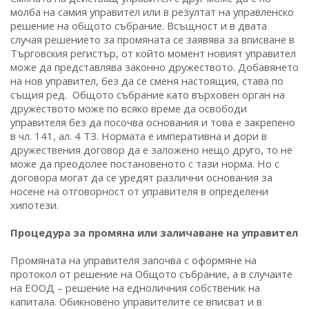
молба на самия управител или в резултат на управленско
решение на общото събрание. Всъщност и в двата
случая решението за промяната се заявява за вписване в
Търговския регистър, от който момент новият управител
може да представлява законно дружеството. Добавянето
на нов управител, без да се сменя настоящия, става по
същия ред. Общото събрание като върховен орган на
дружеството може по всяко време да освободи
управителя без да посочва основания и това е закрепено
в чл. 141, ал. 4 ТЗ. Нормата е императивна и дори в
дружествения договор да е заложено нещо друго, то не
може да преодолее постановеното с тази норма. Но с
договора могат да се уредят различни основания за
носене на отговорност от управителя в определени
хипотези.
Процедура за промяна или заличаване на управител
Промяната на управителя започва с оформяне на
протокол от решение на Общото събрание, а в случаите
на ЕООД – решение на едноличния собственик на
капитала. Обикновено управителите се вписват и в