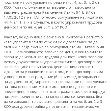
подлежи на осигуряване по реда на чл. 4, ал. 3, т. 2 от
КСО. Това положение е потвърдено от приходната
администрация чрез Разяснение Изх № 94-Е-87 от
17.05.2012 г. на НАП относно осигуряване на лицата по
чл. 4, ал. 1, т. 7 в случаите, в които упражняват трудова
дейност и по чл. 4, ал. 3, т. 2 от КСО
Фактът, че едно лице е вписано в Търговския регистър
като управител сам по себе си не е достатъчен за да
възникне задължение за осигуряването му. Съгласно чл.
10 КСО осигуряването започва от деня, в който лицето
започне да изпълнява трудова дейност. Освен това ако
между дружеството и управителя липсва договореност
за заплащане на възнаграждение и няма сключен
Договор за управление и контрол, или в договора няма
уговорено възнаграждение (безвъзмездно управление
на дружеството), управителят не подлежи на осигуряване
на това основание. Но ако има сключен договор и е
предвидено определено възнаграждение, което поради
някакви причини не се начислява или се начислява, без
да се изплаща, то съгласно правилата на чл. 6, ал. 2 и 3
КСО осигуровки трябва да се внасят – независимо, че