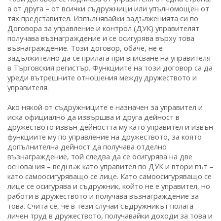
а от друга – от всички съдружници или упълномощен от
тях представител. Изпълнявайки задълженията си по
Договора за управление и контрол (ДУК) управителят
получава възнаграждение и се осигурява върху това
възнаграждение. Този договор, обаче, не е
задължително да се прилага при вписване на управителя
в Търговския регистър. Функциите на този договор са да
уреди вътрешните отношения между дружеството и
управителя.
Ако някой от съдружниците е назначен за управител и
иска официално да извършва и друга дейност в
дружеството извън дейността му като управител и извън
функциите му по управление на дружеството, за която
допълнителна дейност да получава отделно
възнаграждение, той следва да се осигурява на две
основания – веднъж като управител по ДУК и втори път –
като самоосигуряващо се лице. Като самоосигуряващо се
лице се осигурява и съдружник, който не е управител, но
работи в дружеството и получава възнаграждение за
това. Счита се, че в тези случаи съдружникът полага
личен труд в дружеството, получавайки доходи за това и