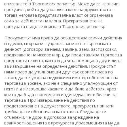
вписването в Търговския регистър. Може да се назначи
прокурист, който да управлява клон на дружеството –
тогава неговата представителна власт се ограничава
само за дейността на клона. Прекратяването на
прокурата също се вписва в Търговския регистър.
Прокуристът има право да осъществява всички действия
и сделки, свързани с упражняването на търговската
дейност (договори за наем, замяна, заем, застраховки,
предяваване на искове и пр.), да представлява търговеца
пред третите лица, както и да упълномощава други лица
за извършване на определени действия. Прокуристът
няма право да упълномощи друг със своите права по
закон, да отчуждава недвижими имоти, собственост на
търговеца (освен, ако не е специално упълномощен от
него) и да извършва каквито и да било действия, чрез
които да бъдат променяни индивидуалните белези на
търговеца. При извършване на действия по
представляване на дружеството, прокуристът винаги
трябва да се обозначава като такъв. Следва да се
отбележи, че дори в договора за уреждане на
взаимоотношенията с прокуриста ,правомощията му да