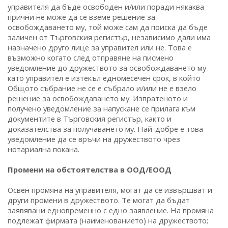
управителя да бъде освободен и/или поради някаква
прични не може да се вземе решение за
освобождаването му, той може сам да поиска да бъде
заличен от Търговския регистър, независимо дали има
назначено друго лице за управител или не. Това е
възможно когато след отправяне на писмено
уведомление до дружеството за освобождаването му
като управител е изтекъл едномесечен срок, в който
Общото събрание не се е събрало и/или не е взело
решение за освобождаването му. Изпратеното и
получено уведомление за напускане се прилага към
документите в Търговския регистър, както и
доказателства за получаването му. Най-добре е това
уведомление да се връчи на дружеството чрез
нотариална покана.
Промени на обстоятелства в ООД/ЕООД
Освен промяна на управителя, могат да се извършват и
други промени в дружеството. Те могат да бъдат
заявявани едновременно с едно заявление. На промяна
подлежат фирмата (наименованието) на дружеството;