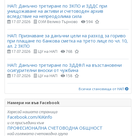
НАП: Данъчно третиране по ЗКПО и ЗДДС при
унищожаване на активи и счетоводен архив
вследствие на непреодолима сила
17.07.2026
ОУИ Велико Търново
594
НАП: Признаване за данъчни цели на разход за гориво
при плащане по банкова сметка на трето лице по чл. 10,
ал. 2 ЗКПО
17.07.2026
ЦУ на НАП
768
НАП: Данъчно третиране по ЗДДФЛ на възстановени
осигурителни вноски от чужбина
17.07.2026
ЦУ на НАП
158
Всички становища от НАП
Намери ни във Facebook
Харесай нашата страница
Facebook.com/KiKinfo
и се присъедини към
ПРОФЕСИОНАЛНА СЧЕТОВОДНА ОБЩНОСТ
най-голямата счетоводна група