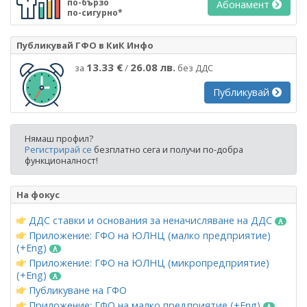
по-бързо
Абонамент
по-сигурно*
Публикувай ГФО в КиК Инфо
13.33 €
26.08 лв.
за
/
без ДДС
Публикувай
Нямаш профил?
Регистрирай се
безплатно сега и получи по-добра
функционалност!
На фокус
ДДС ставки и основания за неначисляване на ДДС
Приложение: ГФО на ЮЛНЦ (малко предприятие)
(+Eng)
Приложение: ГФО на ЮЛНЦ (микропредприятие)
(+Eng)
Публикуване на ГФО
Приложение: ГФО на малко предприятие (+Eng)