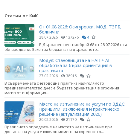
Статии от КиК
От 01.08.2026: Осигуровки, МОД, ТЗПБ,
болнични
28.07.2026
137276
4
В Държавен вестник брой 68 от 28.07.2026 г. са
обнародвани: Закон за бюджета на държавното...
Модул: Становищата на НАП + AI
обработка за бърза ориентация в
практиката
27.02.2026
38916
В съвременната счетоводна практика най-голямото
предизвикателство днес е бързата ориентация в огромния
масив от информация....
Място на изпълнение на услуги по ЗДДС:
Принципи, изключения и практическо
решение (актуализация 2026)
20.02.2026
21170
Правилното определяне на мястото на изпълнение при
доставка на услуга е ключов момент за коректното...