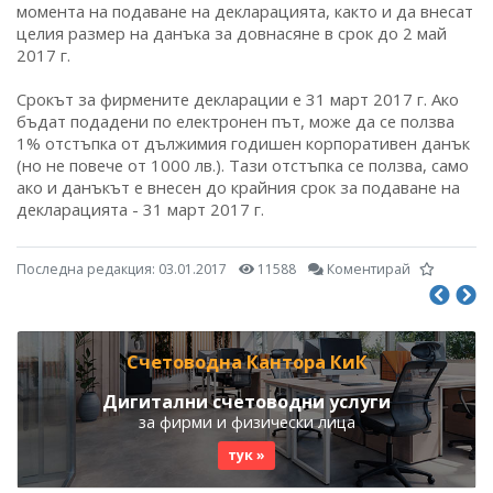
момента на подаване на декларацията, както и да внесат
целия размер на данъка за довнасяне в срок до 2 май
2017 г.
Срокът за фирмените декларации е 31 март 2017 г. Ако
бъдат подадени по електронен път, може да се ползва
1% отстъпка от дължимия годишен корпоративен данък
(но не повече от 1000 лв.). Тази отстъпка се ползва, само
ако и данъкът е внесен до крайния срок за подаване на
декларацията - 31 март 2017 г.
Последна редакция:
03.01.2017
11588
Коментирай
Счетоводна Кантора КиК
Дигитални счетоводни услуги
за фирми и физически лица
тук »