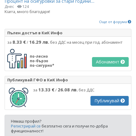
Процент на осигуровки за стари години....
Днес
124
Kiarra, много благодаря!
Още от форума
Пълен достъп в КиК Инфо
8.33 €
16.29 лв.
за
/
без ДДС на месец при год. абонамент
по-лесно
по-бързо
Абонамент
по-сигурно*
Публикувай ГФО в КиК Инфо
13.33 €
26.08 лв.
за
/
без ДДС
Публикувай
Нямаш профил?
Регистрирай се
безплатно сега и получи по-добра
функционалност!