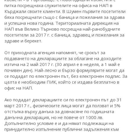
питка посрещнаха служителите на офиса на НАП в
Кърджали своите клиенти. В Шумен първите посетители
бяха посрещнати също с баница и пожелания за здрава
и успешна нова година. Териториалната дирекция на
НАП във Велико Търново посрещна най-ранобудните
посетители за 2017 г. с баница, здравец и пожелания за
здраве и берекет.
От приходната агенция напомнят, че срокът за
подаването на декларациите за облагане на доходите
изтича на 2 май 2017 г. (30 април е в неделя, а 1 май е
почивен ден). Най-лесно и бързо формулярите могат да
се подадат по електронен път, без електронен подпис. За
целта е необходим ПИК, който се издава безплатно в
офис на НАП.
Ако подадат декларациите си по електронен път до 31
март 2017 г., физическите лица могат да ползват и 5%
отстъпка върху данъка за довнасяне по годишната
данъчна декларация, но не повече от 1000 лв.
Допълнително условие е и да нямат подлежащи на
принудително изпълнение публични задължения към