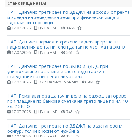
Становища на НАП
НАП: Данъчно третиране по ЗДДФЛ на доходи от рента
и аренда на земеделска земя при физически лица и
еднолични търговци
17.07.2026
ЦУ на НАП
1486
НАП: Данъчен период и срокове за деклариране на
националния допълнителен данък по част Vа на ЗКПО
17.07.2026
ЦУ на НАП
561
НАП: Данъчно третиране по ЗКПО и ЗДДС при
унищожаване на активи и счетоводен архив
вследствие на непреодолима сила
17.07.2026
ОУИ Велико Търново
584
НАП: Признаване за данъчни цели на разход за гориво
при плащане по банкова сметка на трето лице по чл. 10,
ал. 2 ЗКПО
17.07.2026
ЦУ на НАП
745
НАП: Данъчно третиране по ЗДДФЛ на възстановени
осигурителни вноски от чужбина
17.07.2026
ЦУ на НАП
152