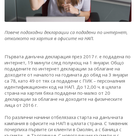
Повече подоходни декларации са подадени по интернет,
отколкото на хартия в офисите на НАП.
Първата данъчна декларация през 2017 г. е подадена по
интернет, 19 минути след полунощ на 1 януари. Общо
подадените по интернет декларации за облагане на
доходите от началото на годината до обяд на 3 януари
са 78, като 49 от тях са подадени с ПИК – персоналния
идентификационен код на НАП. До 12,00 ч. в цялата
страна на хартия бяха подадени по-малко от 20
декларации за облагане на доходите на физическите
лица от 2016 г.
По различни начини отбелязаха старта на данъчната
кампания в офисите на НАП в цялата страна. С тиквеник
почерпиха първите си клиенти в Смолян, а с баница с
късмети – в Търговище. С новогодишни късмети и с