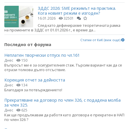
ЗДДС 2026: SME режимът на практика.
Кога новият режим е изгоден?
16.01.2026
32501
След като дефинирахме теоретичната рамка
на промените в ЗДДС от 01.01.2026 г., е време да...
Статии от КиК (виж още)
Последно от форума
Неплатен творчески отпуск по чл.161
Днес
150
Въпросът ми е за осигурителния стаж. Търсим вариант как да се
отрази толкова дълго отсъствие.
Корекция отчет за дейността
Днес
134
Благодаря за потвърждението!
Прекратяване на договор по член 326, с подадена молба
за член 325.
Днес
625
Как ще продължавам да работя като договора е прекратен в НАП
по член 326 ?