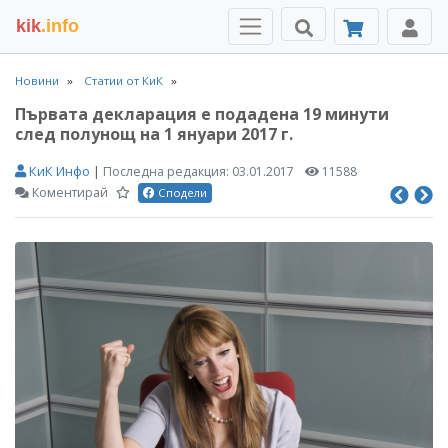
kik
.info
Новини
Статии от КиК
Първата декларация e подадена 19 минути
след полунощ на 1 януари 2017 г.
КиК Инфо
|
Последна редакция:
03.01.2017
11588
Коментирай
Сподели