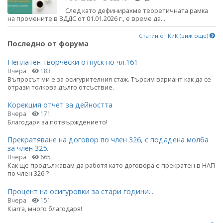
След като дефинирахме теоретичната рамка
на промените в ЗДДС от 01.01.2026 г., е време да...
Статии от КиК (виж още)
Последно от форума
Неплатен творчески отпуск по чл.161
Вчера
183
Въпросът ми е за осигурителния стаж. Търсим вариант как да се
отрази толкова дълго отсъствие.
Корекция отчет за дейността
Вчера
171
Благодаря за потвърждението!
Прекратяване на договор по член 326, с подадена молба
за член 325.
Вчера
665
Как ще продължавам да работя като договора е прекратен в НАП
по член 326 ?
Процент на осигуровки за стари години....
Вчера
151
Kiarra, много благодаря!