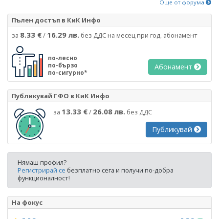
Още от форума
Пълен достъп в КиК Инфо
8.33 €
16.29 лв.
за
/
без ДДС на месец при год. абонамент
по-лесно
по-бързо
Абонамент
по-сигурно*
Публикувай ГФО в КиК Инфо
13.33 €
26.08 лв.
за
/
без ДДС
Публикувай
Нямаш профил?
Регистрирай се
безплатно сега и получи по-добра
функционалност!
На фокус