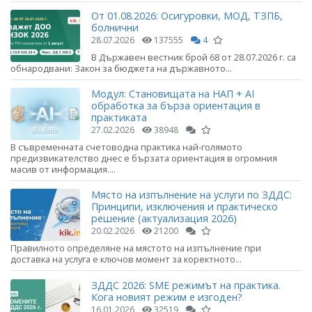
От 01.08.2026: Осигуровки, МОД, ТЗПБ,
болнични
28.07.2026
137555
4
В Държавен вестник брой 68 от 28.07.2026 г. са
обнародвани: Закон за бюджета на държавното...
Модул: Становищата на НАП + AI
обработка за бърза ориентация в
практиката
27.02.2026
38948
В съвременната счетоводна практика най-голямото
предизвикателство днес е бързата ориентация в огромния
масив от информация....
Място на изпълнение на услуги по ЗДДС:
Принципи, изключения и практическо
решение (актуализация 2026)
20.02.2026
21200
Правилното определяне на мястото на изпълнение при
доставка на услуга е ключов момент за коректното...
ЗДДС 2026: SME режимът на практика.
Кога новият режим е изгоден?
16.01.2026
32519