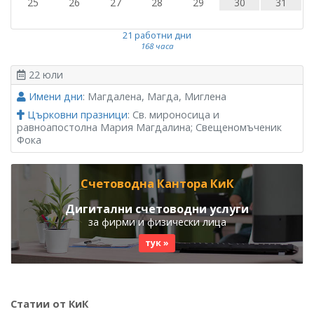
25
26
27
28
29
30
31
21 работни дни
168 часа
22 юли
Имени дни
: Магдалена, Магда, Миглена
Църковни празници
: Св. мироносица и
равноапостолна Мария Магдалина; Свещеномъченик
Фока
Счетоводна Кантора КиК
Дигитални счетоводни услуги
за фирми и физически лица
тук »
Статии от КиК