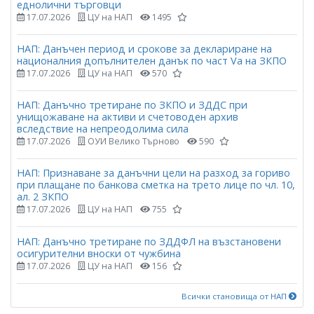
еднолични търговци
17.07.2026
ЦУ на НАП
1495
НАП: Данъчен период и срокове за деклариране на
националния допълнителен данък по част Vа на ЗКПО
17.07.2026
ЦУ на НАП
570
НАП: Данъчно третиране по ЗКПО и ЗДДС при
унищожаване на активи и счетоводен архив
вследствие на непреодолима сила
17.07.2026
ОУИ Велико Търново
590
НАП: Признаване за данъчни цели на разход за гориво
при плащане по банкова сметка на трето лице по чл. 10,
ал. 2 ЗКПО
17.07.2026
ЦУ на НАП
755
НАП: Данъчно третиране по ЗДДФЛ на възстановени
осигурителни вноски от чужбина
17.07.2026
ЦУ на НАП
156
Всички становища от НАП