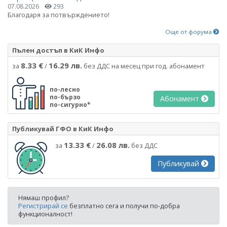
07.08.2026
293
Благодаря за потвърждението!
Още от форума
Пълен достъп в КиК Инфо
8.33 €
16.29 лв.
за
/
без ДДС на месец при год. абонамент
по-лесно
по-бързо
Абонамент
по-сигурно*
Публикувай ГФО в КиК Инфо
13.33 €
26.08 лв.
за
/
без ДДС
Публикувай
Нямаш профил?
Регистрирай се
безплатно сега и получи по-добра
функционалност!