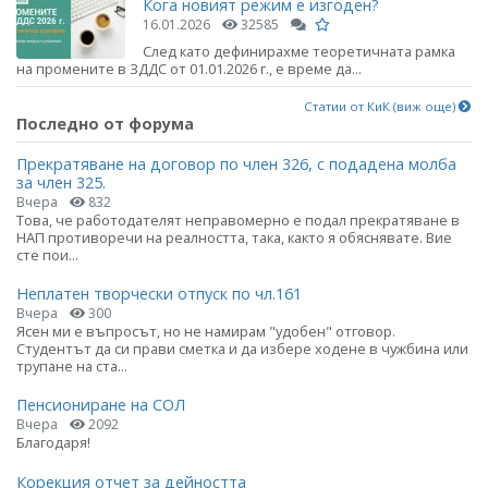
Кога новият режим е изгоден?
16.01.2026
32585
След като дефинирахме теоретичната рамка
на промените в ЗДДС от 01.01.2026 г., е време да...
Статии от КиК (виж още)
Последно от форума
Прекратяване на договор по член 326, с подадена молба
за член 325.
Вчера
832
Това, че работодателят неправомерно е подал прекратяване в
НАП противоречи на реалността, така, както я обяснявате. Вие
сте пои...
Неплатен творчески отпуск по чл.161
Вчера
300
Ясен ми е въпросът, но не намирам "удобен" отговор.
Студентът да си прави сметка и да избере ходене в чужбина или
трупане на ста...
Пенсиониране на СОЛ
Вчера
2092
Благодаря!
Корекция отчет за дейността