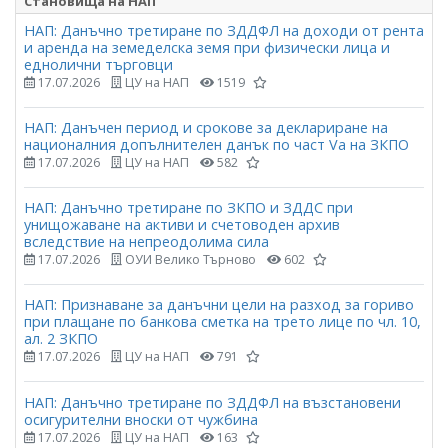
Становища на НАП
НАП: Данъчно третиране по ЗДДФЛ на доходи от рента
и аренда на земеделска земя при физически лица и
еднолични търговци
17.07.2026
ЦУ на НАП
1519
НАП: Данъчен период и срокове за деклариране на
националния допълнителен данък по част Vа на ЗКПО
17.07.2026
ЦУ на НАП
582
НАП: Данъчно третиране по ЗКПО и ЗДДС при
унищожаване на активи и счетоводен архив
вследствие на непреодолима сила
17.07.2026
ОУИ Велико Търново
602
НАП: Признаване за данъчни цели на разход за гориво
при плащане по банкова сметка на трето лице по чл. 10,
ал. 2 ЗКПО
17.07.2026
ЦУ на НАП
791
НАП: Данъчно третиране по ЗДДФЛ на възстановени
осигурителни вноски от чужбина
17.07.2026
ЦУ на НАП
163