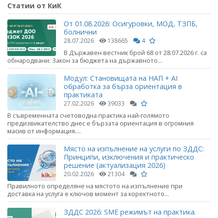
Статии от КиК
От 01.08.2026: Осигуровки, МОД, ТЗПБ,
болнични
28.07.2026
138665
4
В Държавен вестник брой 68 от 28.07.2026 г. са
обнародвани: Закон за бюджета на държавното...
Модул: Становищата на НАП + AI
обработка за бърза ориентация в
практиката
27.02.2026
39033
В съвременната счетоводна практика най-голямото
предизвикателство днес е бързата ориентация в огромния
масив от информация....
Място на изпълнение на услуги по ЗДДС:
Принципи, изключения и практическо
решение (актуализация 2026)
20.02.2026
21304
Правилното определяне на мястото на изпълнение при
доставка на услуга е ключов момент за коректното...
ЗДДС 2026: SME режимът на практика.