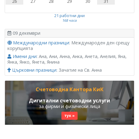
26
27
28
29
30
31
21 работни дни
168 часа
09 декември
Международни празници
: Международен ден срещу
корупцията
Имени дни
: Ана, Ани, Анна, Анка, Анета, Анелия, Яна,
Янка, Янко, Янета, Янина
Църковни празници
: Зачатие на Св. Анна
Счетоводна Кантора КиК
Дигитални счетоводни услуги
за фирми и физически лица
тук »