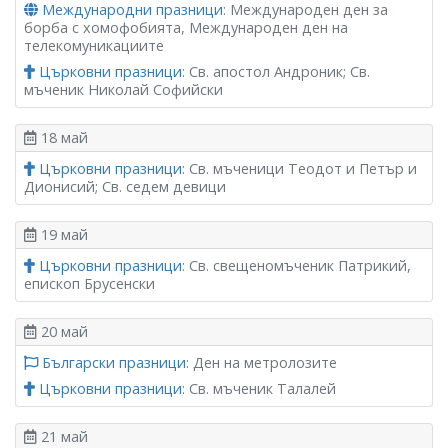
Международни празници
: Международен ден за
борба с хомофобията, Международен ден на
телекомуникациите
Църковни празници
: Св. апостол Андроник; Св.
мъченик Николай Софийски
18 май
Църковни празници
: Св. мъченици Теодот и Петър и
Дионисий; Св. седем девици
19 май
Църковни празници
: Св. свещеномъченик Патрикий,
епископ Брусенски
20 май
Български празници
: Ден на метролозите
Църковни празници
: Св. мъченик Талалей
21 май