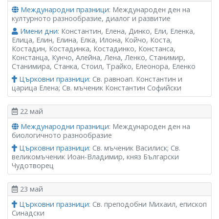
Международни празници
: Международен ден на
културното разнообразие, диалог и развитие
Имени дни
: Константин, Елена, Динко, Ели, Еленка,
Елица, Елин, Елина, Елка, Илона, Койчо, Коста,
Костадин, Костадинка, Костадинко, Констанса,
Констанца, Кунчо, Алейна, Лена, Ленко, Станимир,
Станимира, Станка, Стоил, Трайко, Елеонора, Еленко
Църковни празници
: Св. равноап. Константин и
царица Елена; Св. мъченик Константин Софийски
22 май
Международни празници
: Международен ден на
биологичното разнообразие
Църковни празници
: Св. мъченик Василиск; Св.
великомъченик Иоан-Владимир, княз Български
Чудотворец
23 май
Църковни празници
: Св. преподобни Михаил, епископ
Синадски