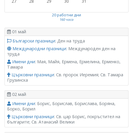
27
28
29
30
31
20 работни дни
160 часа
01 май
Български празници
: Ден на труда
Международни празници
: Международен ден на
труда
Имени дни
: Мая, Майя, Ермена, Ермелина, Ерменко,
Тамара
Църковни празници
: Св. пророк Иеремия; Св. Тамара
Грузинска
02 май
Имени дни
: Борис, Борислав, Борислава, Боряна,
Борко, Борил
Църковни празници
: Св. цар Борис, покръстител на
българите; Св. Атанасий Велики