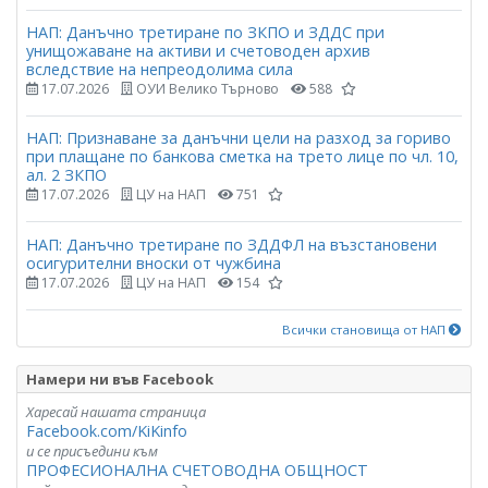
НАП: Данъчно третиране по ЗКПО и ЗДДС при
унищожаване на активи и счетоводен архив
вследствие на непреодолима сила
17.07.2026
ОУИ Велико Търново
588
НАП: Признаване за данъчни цели на разход за гориво
при плащане по банкова сметка на трето лице по чл. 10,
ал. 2 ЗКПО
17.07.2026
ЦУ на НАП
751
НАП: Данъчно третиране по ЗДДФЛ на възстановени
осигурителни вноски от чужбина
17.07.2026
ЦУ на НАП
154
Всички становища от НАП
Намери ни във Facebook
Харесай нашата страница
Facebook.com/KiKinfo
и се присъедини към
ПРОФЕСИОНАЛНА СЧЕТОВОДНА ОБЩНОСТ