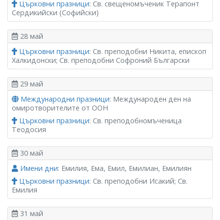
Църковни празници
: Св. свещеномъченик Терапонт
Сердикийски (Софийски)
28 май
Църковни празници
: Св. преподобни Никита, епископ
Халкидонски; Св. преподобни Софроний Български
29 май
Международни празници
: Международен ден на
омиротворителите от ООН
Църковни празници
: Св. преподобномъченица
Теодосия
30 май
Имени дни
: Емилия, Ема, Емил, Емилиан, Емилиян
Църковни празници
: Св. преподобни Исакий; Св.
Емилия
31 май