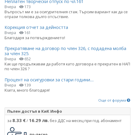
Неплатен творчески отпуск по чл.161
Вчера
173
Въпросът ми е за осигурителния стаж. Търсим вариант как да се
отрази толкова дълго отсъствие.
Корекция отчет за дейността
Вчера
161
Благодаря за потвърждението!
Прекратяване на договор по член 326, с подадена молба
за член 325.
Вчера
652
Как ще продължавам да работя като договора е прекратен в НАП
по член 326 ?
Процент на осигуровки за стари години....
Вчера
139
Kiarra, много благодаря!
Още от форума
Пълен достъп в КиК Инфо
8.33 €
16.29 лв.
за
/
без ДДС на месец при год. абонамент
по-лесно