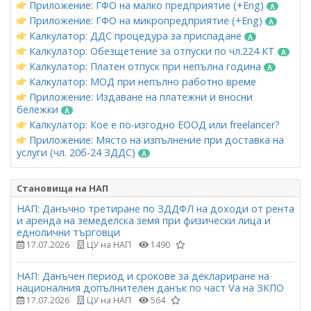
Приложение: ГФО на малко предприятие (+Eng)
Приложение: ГФО на микропредприятие (+Eng)
Калкулатор: ДДС процедура за приспадане
Калкулатор: Обезщетение за отпуски по чл.224 КТ
Калкулатор: Платен отпуск при непълна година
Калкулатор: МОД при непълно работно време
Приложение: Издаване на платежни и вносни
бележки
Калкулатор: Кое е по-изгодно ЕООД или freelancer?
Приложение: Място на изпълнение при доставка на
услуги (чл. 20б-24 ЗДДС)
Становища на НАП
НАП: Данъчно третиране по ЗДДФЛ на доходи от рента
и аренда на земеделска земя при физически лица и
еднолични търговци
17.07.2026
ЦУ на НАП
1490
НАП: Данъчен период и срокове за деклариране на
националния допълнителен данък по част Vа на ЗКПО
17.07.2026
ЦУ на НАП
564