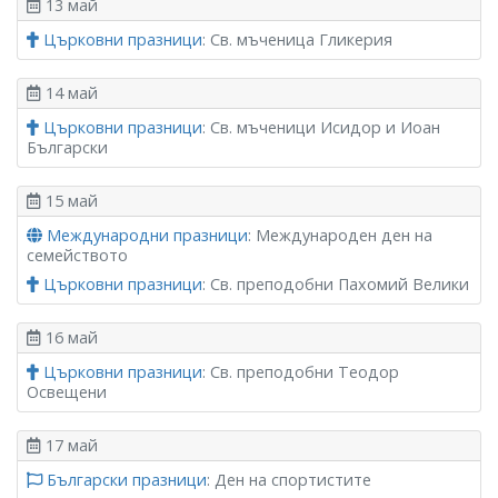
13 май
Църковни празници
: Св. мъченица Гликерия
14 май
Църковни празници
: Св. мъченици Исидор и Иоан
Български
15 май
Международни празници
: Международен ден на
семейството
Църковни празници
: Св. преподобни Пахомий Велики
16 май
Църковни празници
: Св. преподобни Теодор
Освещени
17 май
Български празници
: Ден на спортистите