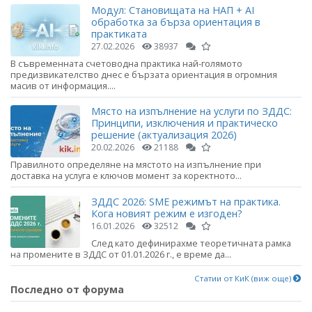
Модул: Становищата на НАП + AI
обработка за бърза ориентация в
практиката
27.02.2026
38937
В съвременната счетоводна практика най-голямото
предизвикателство днес е бързата ориентация в огромния
масив от информация....
Място на изпълнение на услуги по ЗДДС:
Принципи, изключения и практическо
решение (актуализация 2026)
20.02.2026
21188
Правилното определяне на мястото на изпълнение при
доставка на услуга е ключов момент за коректното...
ЗДДС 2026: SME режимът на практика.
Кога новият режим е изгоден?
16.01.2026
32512
След като дефинирахме теоретичната рамка
на промените в ЗДДС от 01.01.2026 г., е време да...
Статии от КиК (виж още)
Последно от форума