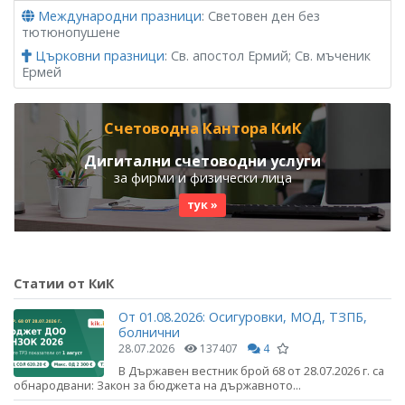
Международни празници
: Световен ден без
тютюнопушене
Църковни празници
: Св. апостол Ермий; Св. мъченик
Ермей
Счетоводна Кантора КиК
Дигитални счетоводни услуги
за фирми и физически лица
тук »
Статии от КиК
От 01.08.2026: Осигуровки, МОД, ТЗПБ,
болнични
28.07.2026
137407
4
В Държавен вестник брой 68 от 28.07.2026 г. са
обнародвани: Закон за бюджета на държавното...