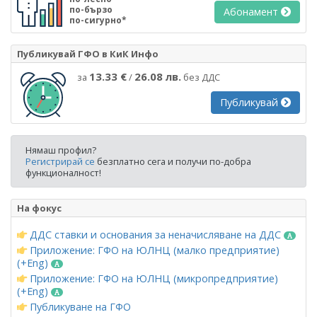
по-бързо
Абонамент
по-сигурно*
Публикувай ГФО в КиК Инфо
13.33 €
26.08 лв.
за
/
без ДДС
Публикувай
Нямаш профил?
Регистрирай се
безплатно сега и получи по-добра
функционалност!
На фокус
ДДС ставки и основания за неначисляване на ДДС
Приложение: ГФО на ЮЛНЦ (малко предприятие)
(+Eng)
Приложение: ГФО на ЮЛНЦ (микропредприятие)
(+Eng)
Публикуване на ГФО