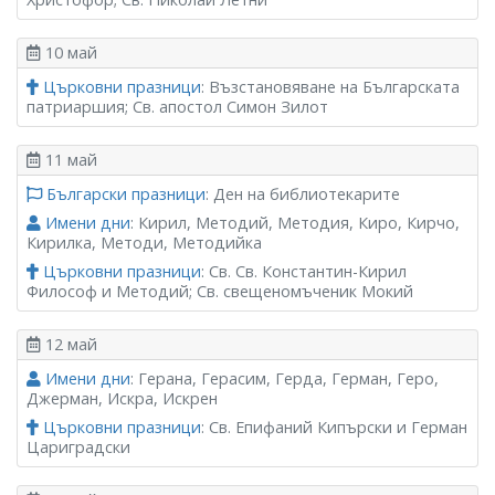
10 май
Църковни празници
: Възстановяване на Българската
патриаршия; Св. апостол Симон Зилот
11 май
Български празници
: Ден на библиотекарите
Имени дни
: Кирил, Методий, Методия, Киро, Кирчо,
Кирилка, Методи, Методийка
Църковни празници
: Св. Св. Константин-Кирил
Философ и Методий; Св. свещеномъченик Мокий
12 май
Имени дни
: Герана, Герасим, Герда, Герман, Геро,
Джерман, Искра, Искрен
Църковни празници
: Св. Епифаний Кипърски и Герман
Цариградски