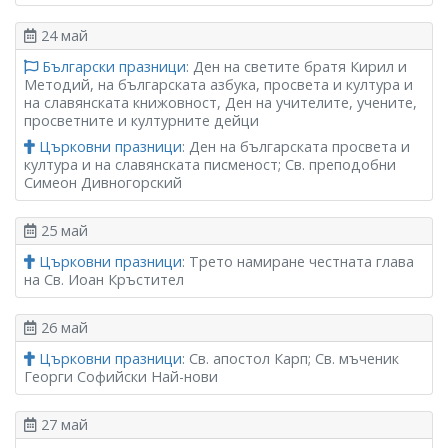
24 май
Български празници
: Ден на светите братя Кирил и
Методий, на българската азбука, просвета и култура и
на славянската книжовност, Ден на учителите, учените,
просветните и културните дейци
Църковни празници
: Ден на българската просвета и
култура и на славянската писменост; Св. преподобни
Симеон Дивногорский
25 май
Църковни празници
: Трето намиране честната глава
на Св. Иоан Кръстител
26 май
Църковни празници
: Св. апостол Карп; Св. мъченик
Георги Софийски Най-нови
27 май