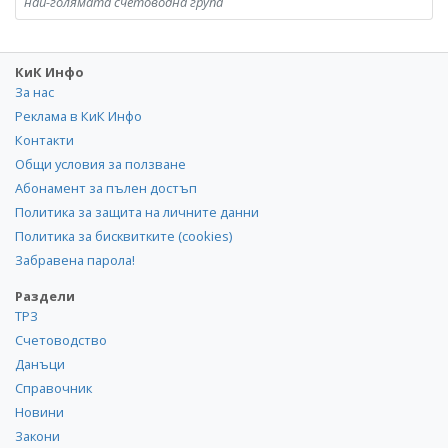
най-голямата счетоводна група
КиК Инфо
За нас
Реклама в КиК Инфо
Контакти
Общи условия за ползване
Абонамент за пълен достъп
Политика за защита на личните данни
Политика за бисквитките (cookies)
Забравена парола!
Раздели
ТРЗ
Счетоводство
Данъци
Справочник
Новини
Закони