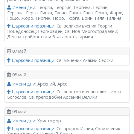
Имени дни
: Георги, Георгия, Гергина, Гергин,
Гергана, Герга, Гинка, Ганчо, Ганка, Гана, Генко, Жорж,
Гошо, Жоро, Гиргин, Гюро, Гюрга, Воин, Галя, Галина
Църковни празници
: Св. великомъченик Георги
Победоносец; Гергьовден; Св. Иов Многострадални;
Ден на храбростта и българската армия
07 май
Църковни празници
: Св. мъченик Акакий Серски
08 май
Имени дни
: Aрсений, Арсо
Църковни празници
: Св. апостол и евангелист Иоан
Богослов; Св. преподобни Арсений Велики
09 май
Имени дни
: Христофор
Църковни празници
: Св. пророк Исаия; Св. мъченик
Христофор; Св. Николай Летни