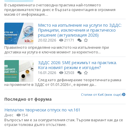
В съвременната счетоводна практика най-голямото
предизвикателство днес е бързата ориентация в огромния
масив от информация....
Място на изпълнение на услуги по ЗДДС:
Принципи, изключения и практическо
решение (актуализация 2026)
20.02.2026
21171
Правилното определяне на мястото на изпълнение при
доставка на услуга е ключов момент за коректното...
ЗДДС 2026: SME режимът на практика.
Кога новият режим е изгоден?
16.01.2026
32503
След като дефинирахме теоретичната рамка
на промените в ЗДДС от 01.01.2026 г., е време да...
Статии от КиК (виж още)
Последно от форума
Неплатен творчески отпуск по чл.161
Днес
154
Въпросът ми е за осигурителния стаж. Търсим вариант как да се
отрази толкова дълго отсъствие.