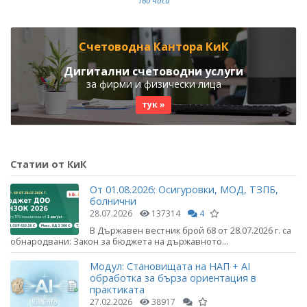
160 часа
Счетоводна Кантора КиК
Дигитални счетоводни услуги
за фирми и физически лица
тук »
Статии от КиК
От 01.08.2026: Осигуровки, МОД, ТЗПБ,
болнични
28.07.2026
137314
4
В Държавен вестник брой 68 от 28.07.2026 г. са
обнародвани: Закон за бюджета на държавното...
Модул: Становищата на НАП + AI
обработка за бърза ориентация в
практиката
27.02.2026
38917