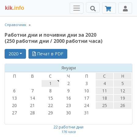
kik
.info
Справочник
Работни дни и почивни дни за 2020
(250 работни дни / 2000 работни часа)
2020
Печат в PDF
Януари
П
В
С
Ч
П
С
Н
1
2
3
4
5
6
7
8
9
10
11
12
13
14
15
16
17
18
19
20
21
22
23
24
25
26
27
28
29
30
31
22 работни дни
176 часа