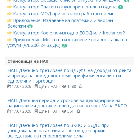
Калкулатор: Платен отпуск при непълна година
Калкулатор: МОД при непълно работно време
Приложение: Издаване на платежни и вносни
бележки
Калкулатор: Кое е по-изгодно ЕООД или freelancer?
Приложение: Място на изпълнение при доставка на
услуги (чл. 20б-24 ЗДДС)
Становища на НАП
НАП: Данъчно третиране по ЗДДФЛ на доходи от рента
и аренда на земеделска земя при физически лица и
еднолични търговци
17.07.2026
ЦУ на НАП
1488
НАП: Данъчен период и срокове за деклариране на
националния допълнителен данък по част Vа на ЗКПО
17.07.2026
ЦУ на НАП
561
НАП: Данъчно третиране по ЗКПО и ЗДДС при
унищожаване на активи и счетоводен архив
вследствие на непреодолима сила