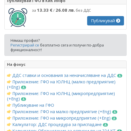
Публикувай ГФО в КиК Инфо
13.33 €
26.08 лв.
за
/
без ДДС
Публикувай
Нямаш профил?
Регистрирай се
безплатно сега и получи по-добра
функционалност!
На фокус
ДДС ставки и основания за неначисляване на ДДС
Приложение: ГФО на ЮЛНЦ (малко предприятие)
(+Eng)
Приложение: ГФО на ЮЛНЦ (микропредприятие)
(+Eng)
Публикуване на ГФО
Приложение: ГФО на малко предприятие (+Eng)
Приложение: ГФО на микропредприятие (+Eng)
Калкулатор: ДДС процедура за приспадане
Калкулатор: Обезщетение за отпуски по чл.224 КТ