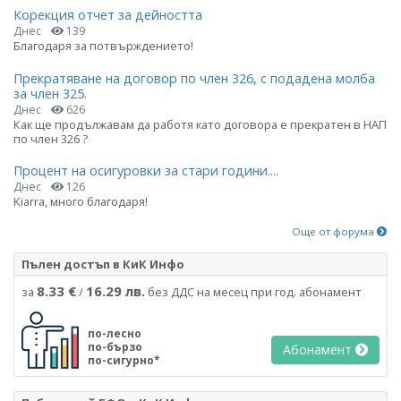
Корекция отчет за дейността
Днес
139
Благодаря за потвърждението!
Прекратяване на договор по член 326, с подадена молба
за член 325.
Днес
626
Как ще продължавам да работя като договора е прекратен в НАП
по член 326 ?
Процент на осигуровки за стари години....
Днес
126
Kiarra, много благодаря!
Още от форума
Пълен достъп в КиК Инфо
8.33 €
16.29 лв.
за
/
без ДДС на месец при год. абонамент
по-лесно
по-бързо
Абонамент
по-сигурно*