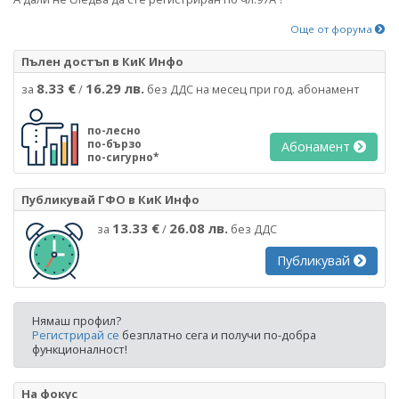
Още от форума
Пълен достъп в КиК Инфо
8.33 €
16.29 лв.
за
/
без ДДС на месец при год. абонамент
по-лесно
по-бързо
Абонамент
по-сигурно*
Публикувай ГФО в КиК Инфо
13.33 €
26.08 лв.
за
/
без ДДС
Публикувай
Нямаш профил?
Регистрирай се
безплатно сега и получи по-добра
функционалност!
На фокус