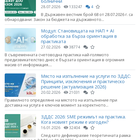
болнични
28.07.2026
133247
4
В Държавен вестник брой 68 от 28.07.2026 г. са
обнародвани: Закон за бюджета на държавното...
Модул: Становищата на НАП + AI
обработка за бърза ориентация в
практиката
27.02.2026
38774
В съвременната счетоводна практика най-голямото
предизвикателство днес е бързата ориентация в огромния
масив от информация....
Място на изпълнение на услуги по ЗДДС:
Принципи, изключения и практическо
решение (актуализация 2026)
20.02.2026
21031
Правилното определяне на мястото на изпълнение при
доставка на услуга е ключов момент за коректното...
ЗДДС 2026: SME режимът на практика.
Кога новият режим е изгоден?
16.01.2026
32404
След като дефинирахме теоретичната рамка