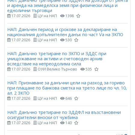
НАП: Данъчно третиране по ЗДДФЛ на доходи от рента
и аренда на земеделска земя при физически лица и
еднолични търговци
17.07.2026
ЦУ на НАП
1398
НАП: Данъчен период и срокове за деклариране на
националния допълнителен данък по част Vа на ЗКПО
17.07.2026
ЦУ на НАП
530
НАП: Данъчно третиране по ЗКПО и ЗДДС при
унищожаване на активи и счетоводен архив
вследствие на непреодолима сила
17.07.2026
ОУИ Велико Търново
535
НАП: Признаване за данъчни цели на разход за гориво
при плащане по банкова сметка на трето лице по чл. 10,
ал. 2 ЗКПО
17.07.2026
ЦУ на НАП
646
НАП: Данъчно третиране по ЗДДФЛ на възстановени
осигурителни вноски от чужбина
17.07.2026
ЦУ на НАП
140