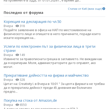
на промените в ЗДДС от 01.01.2026 г., е време да...
Статии от КиК (виж още)
Последно от форума
Корекция на декларация по чл.50
Вчера
318
Подайте заявление в офиса на НАП по местоживеене на
физическото лице и опишете в него причините, поради които
искате корекция на...
Услеги по електронен път за физически лица в трети
страни
Вчера
149
Извинете за правописната грешка в заглавието. Не виждам как
да я коригирам. Моля, администраторите да го оправят, ако
могат.
Прекратяване дейността на фирма и майчинство
Вчера
328
Цитат на: Creativity I. в Вчера в 10:01 " За целта фирмата не трябва
да е прекратила дейност преди 45 дневния ми болничен
предпо...
Покупка на стока от Amazon,de
Вчера
6550
А дали не следва да сте регистриран по чл.97А ?