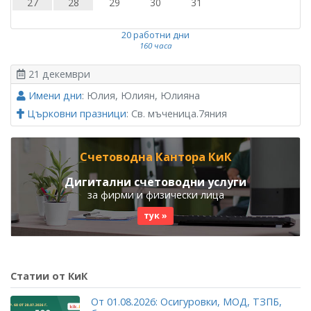
27
28
29
30
31
20 работни дни
160 часа
21 декември
Имени дни
: Юлия, Юлиян, Юлияна
Църковни празници
: Св. мъченица.7яния
Счетоводна Кантора КиК
Дигитални счетоводни услуги
за фирми и физически лица
тук »
Статии от КиК
От 01.08.2026: Осигуровки, МОД, ТЗПБ,