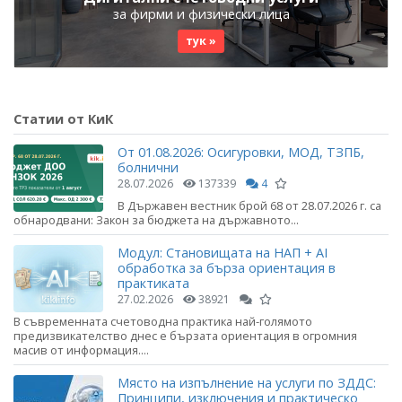
за фирми и физически лица
тук »
Статии от КиК
От 01.08.2026: Осигуровки, МОД, ТЗПБ,
болнични
28.07.2026
137339
4
В Държавен вестник брой 68 от 28.07.2026 г. са
обнародвани: Закон за бюджета на държавното...
Модул: Становищата на НАП + AI
обработка за бърза ориентация в
практиката
27.02.2026
38921
В съвременната счетоводна практика най-голямото
предизвикателство днес е бързата ориентация в огромния
масив от информация....
Място на изпълнение на услуги по ЗДДС:
Принципи, изключения и практическо