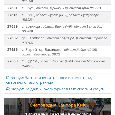
(KRZ14)
27601
с. Ерул
, област Перник (PER), област Трън (PER51)
27615
с. Есен
, област Бургас (BGS), област Сунгурларе
(BGS23)
27629
с. Есеница
, област Варна (VAR), област Вълчи дол
(VAR09)
27632
гр. Етрополе
, област София (SFO), област Етрополе
(SFO18)
27656
с. Ефрейтор Бакалово
, област Добрич (DOB),
област Крушари (DOB20)
27663
с. Ефрем
, област Хасково (HKV), област Маджарово
(HKV18)
Форум: За технически въпроси и коментари,
свързани с тази страница
Форум: За данъчно-осигурителни въпроси и казуси
Счетоводна Кантора КиК
Дигитални счетоводни услуги