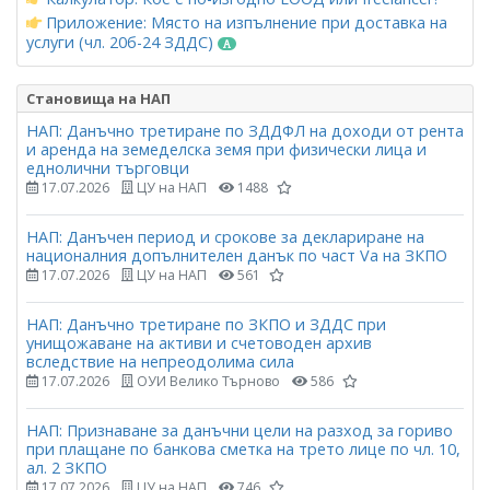
Приложение: Място на изпълнение при доставка на
услуги (чл. 20б-24 ЗДДС)
Становища на НАП
НАП: Данъчно третиране по ЗДДФЛ на доходи от рента
и аренда на земеделска земя при физически лица и
еднолични търговци
17.07.2026
ЦУ на НАП
1488
НАП: Данъчен период и срокове за деклариране на
националния допълнителен данък по част Vа на ЗКПО
17.07.2026
ЦУ на НАП
561
НАП: Данъчно третиране по ЗКПО и ЗДДС при
унищожаване на активи и счетоводен архив
вследствие на непреодолима сила
17.07.2026
ОУИ Велико Търново
586
НАП: Признаване за данъчни цели на разход за гориво
при плащане по банкова сметка на трето лице по чл. 10,
ал. 2 ЗКПО
17.07.2026
ЦУ на НАП
746