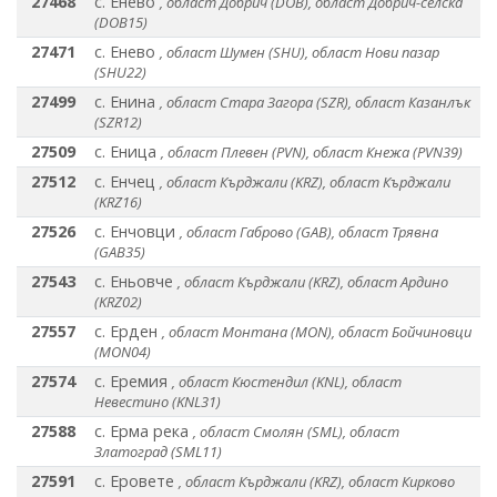
27468
с. Енево
, област Добрич (DOB), област Добрич-селска
(DOB15)
27471
с. Енево
, област Шумен (SHU), област Нови пазар
(SHU22)
27499
с. Енина
, област Стара Загора (SZR), област Казанлък
(SZR12)
27509
с. Еница
, област Плевен (PVN), област Кнежа (PVN39)
27512
с. Енчец
, област Кърджали (KRZ), област Кърджали
(KRZ16)
27526
с. Енчовци
, област Габрово (GAB), област Трявна
(GAB35)
27543
с. Еньовче
, област Кърджали (KRZ), област Ардино
(KRZ02)
27557
с. Ерден
, област Монтана (MON), област Бойчиновци
(MON04)
27574
с. Еремия
, област Кюстендил (KNL), област
Невестино (KNL31)
27588
с. Ерма река
, област Смолян (SML), област
Златоград (SML11)
27591
с. Еровете
, област Кърджали (KRZ), област Кирково