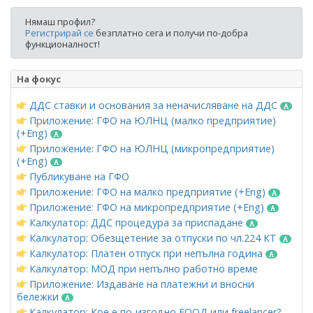
Нямаш профил?
Регистрирай се
безплатно сега и получи по-добра
функционалност!
На фокус
ДДС ставки и основания за неначисляване на ДДС
Приложение: ГФО на ЮЛНЦ (малко предприятие)
(+Eng)
Приложение: ГФО на ЮЛНЦ (микропредприятие)
(+Eng)
Публикуване на ГФО
Приложение: ГФО на малко предприятие (+Eng)
Приложение: ГФО на микропредприятие (+Eng)
Калкулатор: ДДС процедура за приспадане
Калкулатор: Обезщетение за отпуски по чл.224 КТ
Калкулатор: Платен отпуск при непълна година
Калкулатор: МОД при непълно работно време
Приложение: Издаване на платежни и вносни
бележки
Калкулатор: Кое е по-изгодно ЕООД или freelancer?