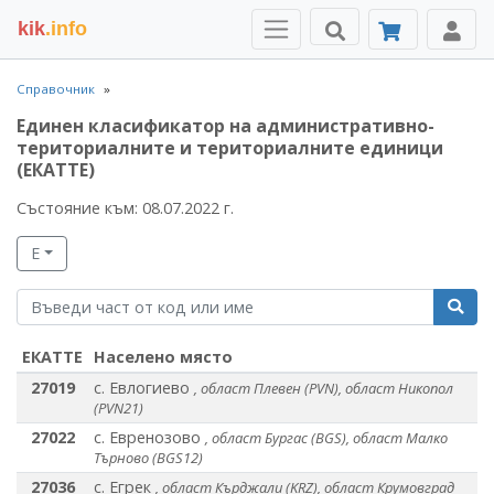
kik
.info
Справочник
Единен класификатор на административно-
териториалните и териториалните единици
(ЕКАТТЕ)
Състояние към: 08.07.2022 г.
Е
ЕКАТТЕ
Населено място
27019
с. Евлогиево
, област Плевен (PVN), област Никопол
(PVN21)
27022
с. Евренозово
, област Бургас (BGS), област Малко
Търново (BGS12)
27036
с. Егрек
, област Кърджали (KRZ), област Крумовград