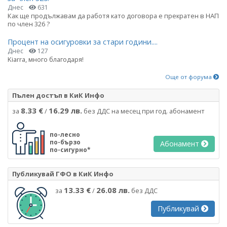
Днес
631
Как ще продължавам да работя като договора е прекратен в НАП
по член 326 ?
Процент на осигуровки за стари години....
Днес
127
Kiarra, много благодаря!
Още от форума
Пълен достъп в КиК Инфо
8.33 €
16.29 лв.
за
/
без ДДС на месец при год. абонамент
по-лесно
по-бързо
Абонамент
по-сигурно*
Публикувай ГФО в КиК Инфо
13.33 €
26.08 лв.
за
/
без ДДС
Публикувай