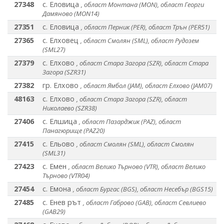
27348
с. Еловица
, област Монтана (MON), област Георги
Дамяново (MON14)
27351
с. Еловица
, област Перник (PER), област Трън (PER51)
27365
с. Елховец
, област Смолян (SML), област Рудозем
(SML27)
27379
с. Елхово
, област Стара Загора (SZR), област Стара
Загора (SZR31)
27382
гр. Елхово
, област Ямбол (JAM), област Елхово (JAM07)
48163
с. Елхово
, област Стара Загора (SZR), област
Николаево (SZR38)
27406
с. Елшица
, област Пазарджик (PAZ), област
Панагюрище (PAZ20)
27415
с. Ельово
, област Смолян (SML), област Смолян
(SML31)
27423
с. Емен
, област Велико Търново (VTR), област Велико
Търново (VTR04)
27454
с. Емона
, област Бургас (BGS), област Несебър (BGS15)
27485
с. Енев рът
, област Габрово (GAB), област Севлиево
(GAB29)