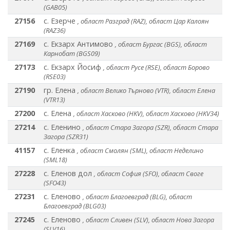
(GAB05)
27156
с. Езерче
, област Разград (RAZ), област Цар Калоян
(RAZ36)
27169
с. Екзарх Антимово
, област Бургас (BGS), област
Карнобат (BGS09)
27173
с. Екзарх Йосиф
, област Русе (RSE), област Борово
(RSE03)
27190
гр. Елена
, област Велико Търново (VTR), област Елена
(VTR13)
27200
с. Елена
, област Хасково (HKV), област Хасково (HKV34)
27214
с. Еленино
, област Стара Загора (SZR), област Стара
Загора (SZR31)
41157
с. Еленка
, област Смолян (SML), област Неделино
(SML18)
27228
с. Еленов дол
, област София (SFO), област Своге
(SFO43)
27231
с. Еленово
, област Благоевград (BLG), област
Благоевград (BLG03)
27245
с. Еленово
, област Сливен (SLV), област Нова Загора
(SLV16)