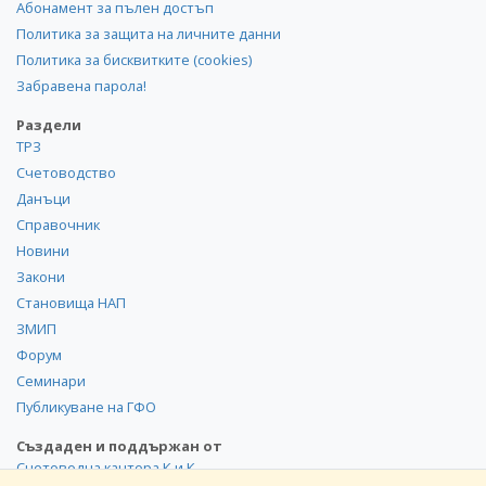
Абонамент за пълен достъп
Политика за защита на личните данни
Политика за бисквитките (cookies)
Забравена парола!
Раздели
ТРЗ
Счетоводство
Данъци
Справочник
Новини
Закони
Становища НАП
ЗМИП
Форум
Семинари
Публикуване на ГФО
Създаден и поддържан от
Счетоводна кантора К и К