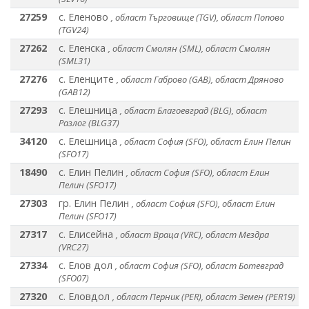
27259
с. Еленово
, област Търговище (TGV), област Попово
(TGV24)
27262
с. Еленска
, област Смолян (SML), област Смолян
(SML31)
27276
с. Еленците
, област Габрово (GAB), област Дряново
(GAB12)
27293
с. Елешница
, област Благоевград (BLG), област
Разлог (BLG37)
34120
с. Елешница
, област София (SFO), област Елин Пелин
(SFO17)
18490
с. Елин Пелин
, област София (SFO), област Елин
Пелин (SFO17)
27303
гр. Елин Пелин
, област София (SFO), област Елин
Пелин (SFO17)
27317
с. Елисейна
, област Враца (VRC), област Мездра
(VRC27)
27334
с. Елов дол
, област София (SFO), област Ботевград
(SFO07)
27320
с. Еловдол
, област Перник (PER), област Земен (PER19)