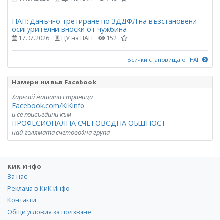
НАП: Данъчно третиране по ЗДДФЛ на възстановени
осигурителни вноски от чужбина
17.07.2026
ЦУ на НАП
152
Всички становища от НАП
Намери ни във Facebook
Харесай нашата страница
Facebook.com/KiKinfo
и се присъедини към
ПРОФЕСИОНАЛНА СЧЕТОВОДНА ОБЩНОСТ
най-голямата счетоводна група
КиК Инфо
За нас
Реклама в КиК Инфо
Контакти
Общи условия за ползване