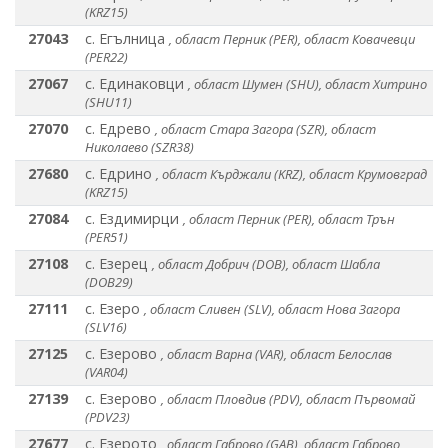
(KRZ15)
27043
с. Егълница
, област Перник (PER), област Ковачевци
(PER22)
27067
с. Единаковци
, област Шумен (SHU), област Хитрино
(SHU11)
27070
с. Едрево
, област Стара Загора (SZR), област
Николаево (SZR38)
27680
с. Едрино
, област Кърджали (KRZ), област Крумовград
(KRZ15)
27084
с. Ездимирци
, област Перник (PER), област Трън
(PER51)
27108
с. Езерец
, област Добрич (DOB), област Шабла
(DOB29)
27111
с. Езеро
, област Сливен (SLV), област Нова Загора
(SLV16)
27125
с. Езерово
, област Варна (VAR), област Белослав
(VAR04)
27139
с. Езерово
, област Пловдив (PDV), област Първомай
(PDV23)
27677
с. Езерото
, област Габрово (GAB), област Габрово