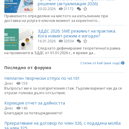
решение (актуализация 2026)
20.02.2026
21172
Правилното определяне на мястото на изпълнение при
доставка на услуга е ключов момент за коректното...
ЗДДС 2026: SME режимът на практика.
Кога новият режим е изгоден?
16.01.2026
32504
След като дефинирахме теоретичната рамка
на промените в ЗДДС от 01.01.2026 г., е време да...
Статии от КиК (виж още)
Последно от форума
Неплатен творчески отпуск по чл.161
Днес
159
Въпросът ми е за осигурителния стаж. Търсим вариант как да се
отрази толкова дълго отсъствие.
Корекция отчет за дейността
Днес
146
Благодаря за потвърждението!
Прекратяване на договор по член 326, с подадена молба
за член 325.