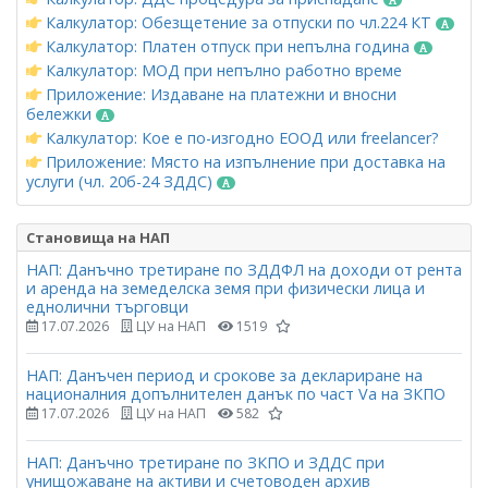
Калкулатор: Обезщетение за отпуски по чл.224 КТ
Калкулатор: Платен отпуск при непълна година
Калкулатор: МОД при непълно работно време
Приложение: Издаване на платежни и вносни
бележки
Калкулатор: Кое е по-изгодно ЕООД или freelancer?
Приложение: Място на изпълнение при доставка на
услуги (чл. 20б-24 ЗДДС)
Становища на НАП
НАП: Данъчно третиране по ЗДДФЛ на доходи от рента
и аренда на земеделска земя при физически лица и
еднолични търговци
17.07.2026
ЦУ на НАП
1519
НАП: Данъчен период и срокове за деклариране на
националния допълнителен данък по част Vа на ЗКПО
17.07.2026
ЦУ на НАП
582
НАП: Данъчно третиране по ЗКПО и ЗДДС при
унищожаване на активи и счетоводен архив