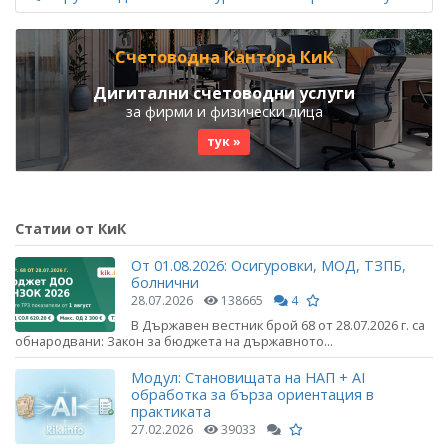
Счетоводна Кантора КиК
Дигитални счетоводни услуги
за фирми и физически лица
тук »
Статии от КиК
От 01.08.2026: Осигуровки, МОД, ТЗПБ,
болнични
28.07.2026
138665
4
В Държавен вестник брой 68 от 28.07.2026 г. са
обнародвани: Закон за бюджета на държавното...
Модул: Становищата на НАП + AI
обработка за бърза ориентация в
практиката
27.02.2026
39033