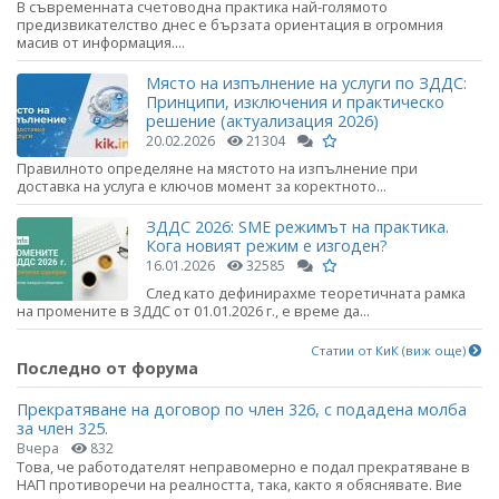
В съвременната счетоводна практика най-голямото
предизвикателство днес е бързата ориентация в огромния
масив от информация....
Място на изпълнение на услуги по ЗДДС:
Принципи, изключения и практическо
решение (актуализация 2026)
20.02.2026
21304
Правилното определяне на мястото на изпълнение при
доставка на услуга е ключов момент за коректното...
ЗДДС 2026: SME режимът на практика.
Кога новият режим е изгоден?
16.01.2026
32585
След като дефинирахме теоретичната рамка
на промените в ЗДДС от 01.01.2026 г., е време да...
Статии от КиК (виж още)
Последно от форума
Прекратяване на договор по член 326, с подадена молба
за член 325.
Вчера
832
Това, че работодателят неправомерно е подал прекратяване в
НАП противоречи на реалността, така, както я обяснявате. Вие