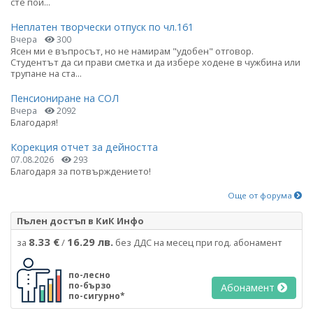
сте пои...
Неплатен творчески отпуск по чл.161
Вчера
300
Ясен ми е въпросът, но не намирам "удобен" отговор.
Студентът да си прави сметка и да избере ходене в чужбина или
трупане на ста...
Пенсиониране на СОЛ
Вчера
2092
Благодаря!
Корекция отчет за дейността
07.08.2026
293
Благодаря за потвърждението!
Още от форума
Пълен достъп в КиК Инфо
8.33 €
16.29 лв.
за
/
без ДДС на месец при год. абонамент
по-лесно
по-бързо
Абонамент
по-сигурно*