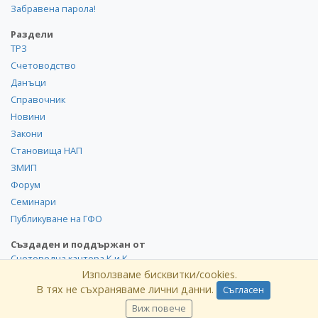
Забравена парола!
Раздели
ТРЗ
Счетоводство
Данъци
Справочник
Новини
Закони
Становища НАП
ЗМИП
Форум
Семинари
Публикуване на ГФО
Създаден и поддържан от
Счетоводна кантора К и К
Използваме бисквитки/cookies.
В тях не съхраняваме лични данни.
Съгласен
©
kik
.info
2008-2026 Всички права запазени. Използването и
публикуването на част или цялото съдържание на сайта
Виж повече
без разрешение от КиK.БГ е забранено.