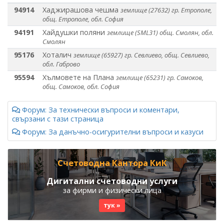
94914
Хаджирашова чешма
землище (27632) гр. Етрополе,
общ. Етрополе, обл. София
94191
Хайдушки поляни
землище (SML31) общ. Смолян, обл.
Смолян
95176
Хоталич
землище (65927) гр. Севлиево, общ. Севлиево,
обл. Габрово
95594
Хълмовете на Плана
землище (65231) гр. Самоков,
общ. Самоков, обл. София
Форум: За технически въпроси и коментари,
свързани с тази страница
Форум: За данъчно-осигурителни въпроси и казуси
Счетоводна Кантора КиК
Дигитални счетоводни услуги
за фирми и физически лица
тук »