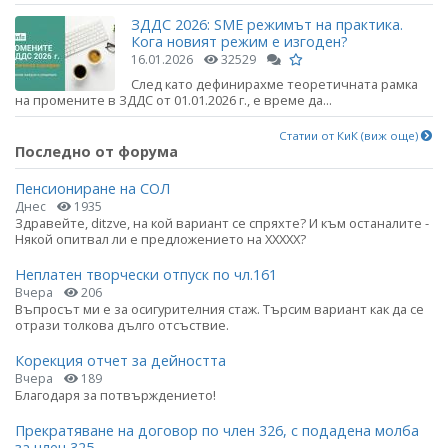
ЗДДС 2026: SME режимът на практика.
Кога новият режим е изгоден?
16.01.2026
32529
След като дефинирахме теоретичната рамка
на промените в ЗДДС от 01.01.2026 г., е време да...
Статии от КиК (виж още)
Последно от форума
Пенсиониране на СОЛ
Днес
1935
Здравейте, ditzve, на кой вариант се спряхте? И към останалите -
Някой опитвал ли е предложението на ХХХХХ?
Неплатен творчески отпуск по чл.161
Вчера
206
Въпросът ми е за осигурителния стаж. Търсим вариант как да се
отрази толкова дълго отсъствие.
Корекция отчет за дейността
Вчера
189
Благодаря за потвърждението!
Прекратяване на договор по член 326, с подадена молба
за член 325.