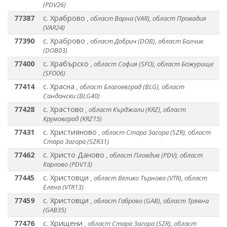
(PDV26)
77387
с. Храброво
, област Варна (VAR), област Провадия
(VAR24)
77390
с. Храброво
, област Добрич (DOB), област Балчик
(DOB03)
77400
с. Храбърско
, област София (SFO), област Божурище
(SFO06)
77414
с. Храсна
, област Благоевград (BLG), област
Сандански (BLG40)
77428
с. Храстово
, област Кърджали (KRZ), област
Крумовград (KRZ15)
77431
с. Християново
, област Стара Загора (SZR), област
Стара Загора (SZR31)
77462
с. Христо Даново
, област Пловдив (PDV), област
Карлово (PDV13)
77445
с. Христовци
, област Велико Търново (VTR), област
Елена (VTR13)
77459
с. Христовци
, област Габрово (GAB), област Трявна
(GAB35)
77476
с. Хрищени
, област Стара Загора (SZR), област