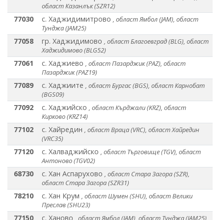
област Казанлък (SZR12)
77030
с. Хаджидимитрово
, област Ямбол (JAM), област
Тунджа (JAM25)
77058
гр. Хаджидимово
, област Благоевград (BLG), област
Хаджидимово (BLG52)
77061
с. Хаджиево
, област Пазарджик (PAZ), област
Пазарджик (PAZ19)
77089
с. Хаджиите
, област Бургас (BGS), област Карнобат
(BGS09)
77092
с. Хаджийско
, област Кърджали (KRZ), област
Кирково (KRZ14)
77102
с. Хайредин
, област Враца (VRC), област Хайредин
(VRC35)
77120
с. Халваджийско
, област Търговище (TGV), област
Антоново (TGV02)
68730
с. Хан Аспарухово
, област Стара Загора (SZR),
област Стара Загора (SZR31)
78210
с. Хан Крум
, област Шумен (SHU), област Велики
Преслав (SHU23)
77150
с. Ханово
, област Ямбол (JAM), област Тунджа (JAM25)