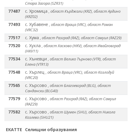
Стара Загора (SZR31)
77487
с. Хромица
, област Кърджали (KRZ), област Ардино
(KRZ02)
77493
с. Хубавене
, област Враца (VRC), област Роман
(VRC32)
77517
с. Хума
, област Разград (RAZ), област Самуил (RAZ29)
77520
с. Хухла
, област Хасково (HKV), област Ивайловград
(HKV11)
77534
с. Хъневци
, област Велико Търново (VTR), област
Елена (VTR13)
77548
с. Хърлец
, област Враца (VRC), област Козлодуй
(VRC20)
77565
с. Хърсово
, област Благоевград (BLG), област
Сандански (BLG40)
77579
с. Хърсово
, област Разград (RAZ), област Самуил
(RAZ29)
77582
с. Хърсово
, област Шумен (SHU), област Никола
Козлево (SHU21)
ЕКАТТЕ
Селищни образувания