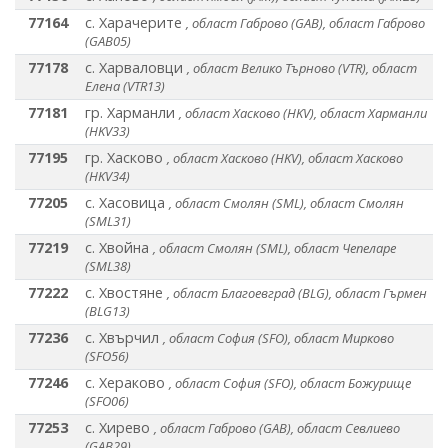
77164
с. Харачерите
, област Габрово (GAB), област Габрово
(GAB05)
77178
с. Харваловци
, област Велико Търново (VTR), област
Елена (VTR13)
77181
гр. Харманли
, област Хасково (HKV), област Харманли
(HKV33)
77195
гр. Хасково
, област Хасково (HKV), област Хасково
(HKV34)
77205
с. Хасовица
, област Смолян (SML), област Смолян
(SML31)
77219
с. Хвойна
, област Смолян (SML), област Чепеларе
(SML38)
77222
с. Хвостяне
, област Благоевград (BLG), област Гърмен
(BLG13)
77236
с. Хвърчил
, област София (SFO), област Мирково
(SFO56)
77246
с. Хераково
, област София (SFO), област Божурище
(SFO06)
77253
с. Хирево
, област Габрово (GAB), област Севлиево
(GAB29)