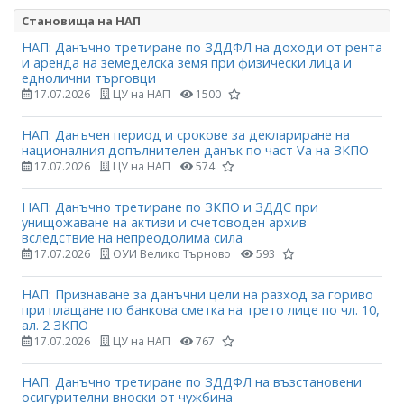
Становища на НАП
НАП: Данъчно третиране по ЗДДФЛ на доходи от рента
и аренда на земеделска земя при физически лица и
еднолични търговци
17.07.2026
ЦУ на НАП
1500
НАП: Данъчен период и срокове за деклариране на
националния допълнителен данък по част Vа на ЗКПО
17.07.2026
ЦУ на НАП
574
НАП: Данъчно третиране по ЗКПО и ЗДДС при
унищожаване на активи и счетоводен архив
вследствие на непреодолима сила
17.07.2026
ОУИ Велико Търново
593
НАП: Признаване за данъчни цели на разход за гориво
при плащане по банкова сметка на трето лице по чл. 10,
ал. 2 ЗКПО
17.07.2026
ЦУ на НАП
767
НАП: Данъчно третиране по ЗДДФЛ на възстановени
осигурителни вноски от чужбина