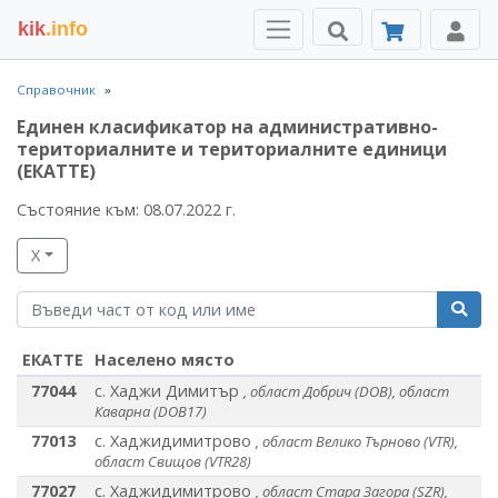
kik
.info
Справочник
Единен класификатор на административно-
териториалните и териториалните единици
(ЕКАТТЕ)
Състояние към: 08.07.2022 г.
Х
ЕКАТТЕ
Населено място
77044
с. Хаджи Димитър
, област Добрич (DOB), област
Каварна (DOB17)
77013
с. Хаджидимитрово
, област Велико Търново (VTR),
област Свищов (VTR28)
77027
с. Хаджидимитрово
, област Стара Загора (SZR),