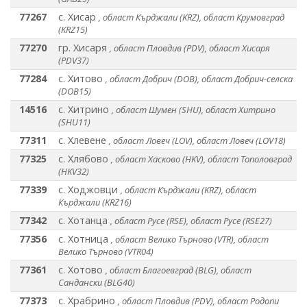
77267
с. Хисар
, област Кърджали (KRZ), област Крумовград
(KRZ15)
77270
гр. Хисаря
, област Пловдив (PDV), област Хисаря
(PDV37)
77284
с. Хитово
, област Добрич (DOB), област Добрич-селска
(DOB15)
14516
с. Хитрино
, област Шумен (SHU), област Хитрино
(SHU11)
77311
с. Хлевене
, област Ловеч (LOV), област Ловеч (LOV18)
77325
с. Хлябово
, област Хасково (HKV), област Тополовград
(HKV32)
77339
с. Ходжовци
, област Кърджали (KRZ), област
Кърджали (KRZ16)
77342
с. Хотанца
, област Русе (RSE), област Русе (RSE27)
77356
с. Хотница
, област Велико Търново (VTR), област
Велико Търново (VTR04)
77361
с. Хотово
, област Благоевград (BLG), област
Сандански (BLG40)
77373
с. Храбрино
, област Пловдив (PDV), област Родопи