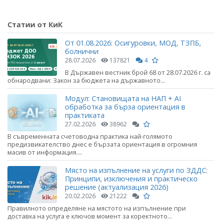
Статии от КиК
От 01.08.2026: Осигуровки, МОД, ТЗПБ,
болнични
28.07.2026
137821
4
В Държавен вестник брой 68 от 28.07.2026 г. са
обнародвани: Закон за бюджета на държавното...
Модул: Становищата на НАП + AI
обработка за бърза ориентация в
практиката
27.02.2026
38962
В съвременната счетоводна практика най-голямото
предизвикателство днес е бързата ориентация в огромния
масив от информация....
Място на изпълнение на услуги по ЗДДС:
Принципи, изключения и практическо
решение (актуализация 2026)
20.02.2026
21222
Правилното определяне на мястото на изпълнение при
доставка на услуга е ключов момент за коректното...