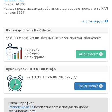
Вчера
708
Как ще продължавам да работя като договора е прекратен в НАП
по член 326 ?
Още от форума
Пълен достъп в КиК Инфо
8.33 €
16.29 лв.
за
/
без ДДС на месец при год. абонамент
по-лесно
по-бързо
Абонамент
по-сигурно*
Публикувай ГФО в КиК Инфо
13.33 €
26.08 лв.
за
/
без ДДС
Публикувай
Нямаш профил?
Регистрирай се
безплатно сега и получи по-добра
функционалност!