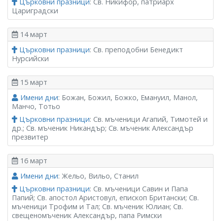
Църковни празници
: Св. Никифор, патриарх
Цариградски
14 март
Църковни празници
: Св. преподобни Бенедикт
Нурсийски
15 март
Имени дни
: Божан, Божил, Божко, Емануил, Манол,
Манчо, Тотьо
Църковни празници
: Св. мъченици Агапий, Тимотей и
др.; Св. мъченик Никандър; Св. мъченик Александър
презвитер
16 март
Имени дни
: Жельо, Вильо, Станил
Църковни празници
: Св. мъченици Савин и Папа
Папий; Св. апостол Аристовул, епископ Британски; Св.
мъченици Трофим и Тал; Св. мъченик Юлиан; Св.
свещеномъченик Александър, папа Римски