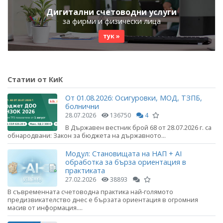
Дигитални счетоводни услуги
за фирми и физически лица
тук »
Статии от КиК
От 01.08.2026: Осигуровки, МОД, ТЗПБ,
болнични
28.07.2026
136750
4
В Държавен вестник брой 68 от 28.07.2026 г. са
обнародвани: Закон за бюджета на държавното...
Модул: Становищата на НАП + AI
обработка за бърза ориентация в
практиката
27.02.2026
38893
В съвременната счетоводна практика най-голямото
предизвикателство днес е бързата ориентация в огромния
масив от информация....