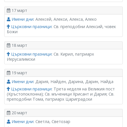
17 март
Имени дни
: Алексей, Алекси, Алекса, Алеко
Църковни празници
: Св. преподобни Алексий, човек
Божи
18 март
Църковни празници
: Св. Кирил, патриарх
Иерусалимски
19 март
Имени дни
: Дария, Найден, Дарина, Дарин, Найда
Църковни празници
: Трета неделя на Великия пост
(Кръстопоклонна); Св. мъченици Хрисант и Дария; Св.
преподобни Тома, патриарх Цариградски
20 март
Имени дни
: Светла, Светозар