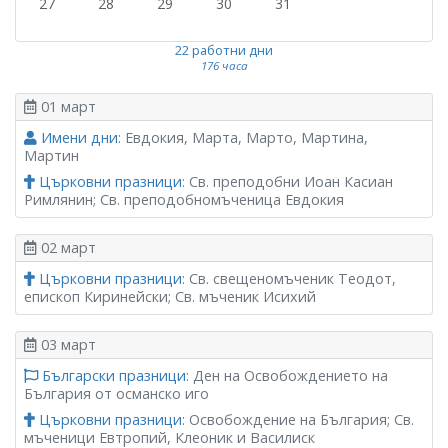
27
28
29
30
31
22 работни дни
176 часа
01 март
Имени дни
: Евдокия, Марта, Марто, Мартина,
Мартин
Църковни празници
: Св. преподобни Иоан Касиан
Римлянин; Св. преподобномъченица Евдокия
02 март
Църковни празници
: Св. свещеномъченик Теодот,
епископ Киринейски; Св. мъченик Исихий
03 март
Български празници
: Ден на Освобождението на
България от османско иго
Църковни празници
: Освобождение на България; Св.
мъченици Евтропий, Клеоник и Василиск