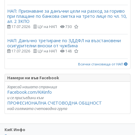
НАП: Признаване за данъчни цели на разход за гориво
при плащане по банкова сметка на трето лице по чл. 10,
ал. 2 ЗКПО
17.07.2026
ЦУ на НАП
730
НАП: Данъчно третиране по ЗДДФЛ на възстановени
осигурителни вноски от чужбина
17.07.2026
ЦУ на НАП
148
Всички становища от НАП
Намери ни във Facebook
Харесай нашата страница
Facebook.com/KiKinfo
и се присъедини към
ПРОФЕСИОНАЛНА СЧЕТОВОДНА ОБЩНОСТ
най-голямата счетоводна група
КиК Инфо