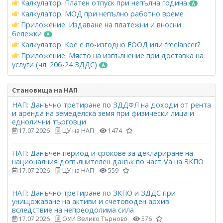
Калкулатор: Платен отпуск при непълна година
Калкулатор: МОД при непълно работно време
Приложение: Издаване на платежни и вносни
бележки
Калкулатор: Кое е по-изгодно ЕООД или freelancer?
Приложение: Място на изпълнение при доставка на
услуги (чл. 20б-24 ЗДДС)
Становища на НАП
НАП: Данъчно третиране по ЗДДФЛ на доходи от рента
и аренда на земеделска земя при физически лица и
еднолични търговци
17.07.2026
ЦУ на НАП
1474
НАП: Данъчен период и срокове за деклариране на
националния допълнителен данък по част Vа на ЗКПО
17.07.2026
ЦУ на НАП
559
НАП: Данъчно третиране по ЗКПО и ЗДДС при
унищожаване на активи и счетоводен архив
вследствие на непреодолима сила
17.07.2026
ОУИ Велико Търново
576