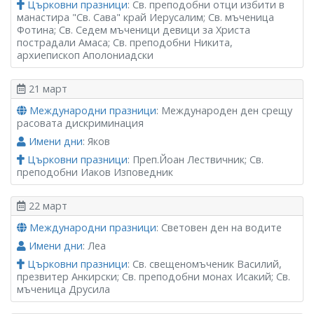
Църковни празници
: Св. преподобни отци избити в
манастира "Св. Сава" край Иерусалим; Св. мъченица
Фотина; Св. Седем мъченици девици за Христа
пострадали Амаса; Св. преподобни Никита,
архиепископ Аполониадски
21 март
Международни празници
: Международен ден срещу
расовата дискриминация
Имени дни
: Яков
Църковни празници
: Преп.Йоан Лествичник; Св.
преподобни Иаков Изповедник
22 март
Международни празници
: Световен ден на водите
Имени дни
: Леа
Църковни празници
: Св. свещеномъченик Василий,
презвитер Анкирски; Св. преподобни монах Исакий; Св.
мъченица Друсила