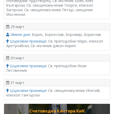
Изповедник Чудотворец; Св. мъченик Боян, княз
Български; Св. свещеномъченик Георги, епископ
Загорски; Св. свещеномъченик Петър, свещеник
Мъгленски
29 март
Имени дни
: Борис, Боркослав, Боромир, Борислав
Църковни празници
: Св. преподобни Марк, епископ
Аретусийски; Св. мъченик дякон Кирил
30 март
Църковни празници
: Св. преподобни Иоан
Лествичник
31 март
Църковни празници
: Св. свещеномъченик Ипатий,
епископ Гангърски
Счетоводна Кантора КиК