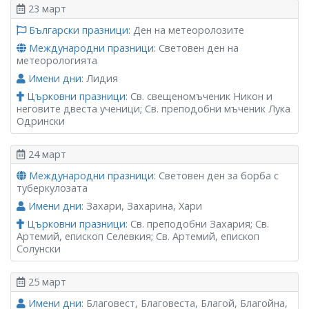
23 март
Български празници
: Ден на метеоролозите
Международни празници
: Световен ден на
метеорологията
Имени дни
: Лидия
Църковни празници
: Св. свещеномъченик Никон и
неговите двеста ученици; Св. преподобни мъченик Лука
Одрински
24 март
Международни празници
: Световен ден за борба с
туберкулозата
Имени дни
: Захари, Захарина, Хари
Църковни празници
: Св. преподобни Захария; Св.
Артемий, епископ Селевкия; Св. Артемий, епископ
Солунски
25 март
Имени дни
: Благовест, Благовеста, Благой, Благойна,