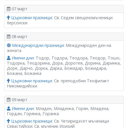
07 март
Църковни празници
: Св. Седем свещеномъченици
Херсонски
08 март
Международни празници
: Международен ден на
жената
Имени дни
: Тодор, Тодора, Теодора, Теодор, Тошо,
Тодорка, Теодорина, Дора, Доротея, Дорина, Даринка,
Доре, Дарчо, Дорка, Дарка, Божидар, Божидара,
Божана, Божанка
Църковни празници
: Св. преподобни Теофилакт
Никомидийски
09 март
Имени дни
: Младен, Младенка, Горян, Младена,
Гордан, Горянка, Горанка
Църковни празници
: Св. Четиридесет мъченици
Севастийски; Св. мъченик Исихий