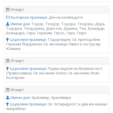
04 март
Български празници
: Ден на коневъдите
Имени дни
: Тодор, Теодор, Тодора, Теодора, Дора,
Тодорка, Теодорина, Доротея, Дорина, Теа, Божидар,
Божидара, Гера, Герасим, Герчо, Геро, Гюро
Църковни празници
: Тодоровден; Св. преподобни
Герасим Йордански; Св. мъченици Павел и сестра му
Юлиана
05 март
Църковни празници
: Първа неделя на Великия пост
(Православна); Св. мъченик Конон; Св. мъченик Иоан
Български
06 март
Имени дни
: Красимир, Красимира
Църковни празници
: Св. Четиридесет и два мъченици
Аморейски