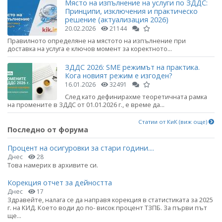
Място на изпълнение на услуги по ЗДДС:
Принципи, изключения и практическо
решение (актуализация 2026)
20.02.2026
21144
Правилното определяне на мястото на изпълнение при
доставка на услуга е ключов момент за коректното...
ЗДДС 2026: SME режимът на практика.
Кога новият режим е изгоден?
16.01.2026
32491
След като дефинирахме теоретичната рамка
на промените в ЗДДС от 01.01.2026 г., е време да...
Статии от КиК (виж още)
Последно от форума
Процент на осигуровки за стари години....
Днес
28
Това намерих в архивите си.
Корекция отчет за дейността
Днес
17
Здравейте, налага се да направя корекция в статистиката за 2025
г. на КИД. Което води до по- висок процент ТЗПБ. За първи път
ще...