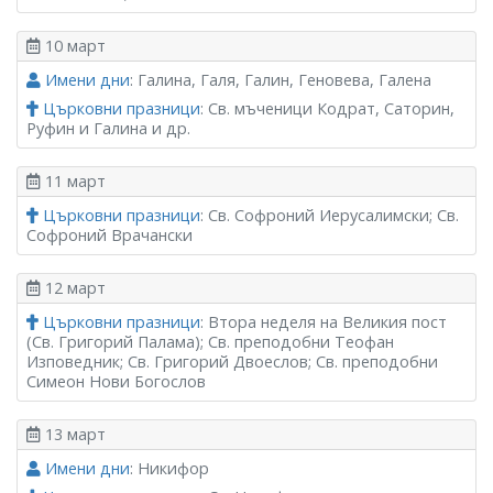
10 март
Имени дни
: Галина, Галя, Галин, Геновева, Галена
Църковни празници
: Св. мъченици Кодрат, Саторин,
Руфин и Галина и др.
11 март
Църковни празници
: Св. Софроний Иерусалимски; Св.
Софроний Врачански
12 март
Църковни празници
: Втора неделя на Великия пост
(Св. Григорий Палама); Св. преподобни Теофан
Изповедник; Св. Григорий Двоеслов; Св. преподобни
Симеон Нови Богослов
13 март
Имени дни
: Никифор