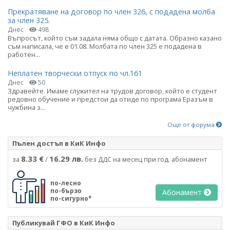
Прекратяване на договор по член 326, с подадена молба
за член 325.
Днес
498
Въпросът, който съм задала няма общо с датата. Образно казано
съм написала, че е 01.08. Молбата по член 325 е подадена в
работен...
Неплатен творчески отпуск по чл.161
Днес
50
Здравейте. Имаме служител на трудов договор, който е студент
редовно обучение и предстои да отиде по програма Еразъм в
чужбина з...
Още от форума
Пълен достъп в КиК Инфо
8.33 €
16.29 лв.
за
/
без ДДС на месец при год. абонамент
по-лесно
по-бързо
Абонамент
по-сигурно*
Публикувай ГФО в КиК Инфо