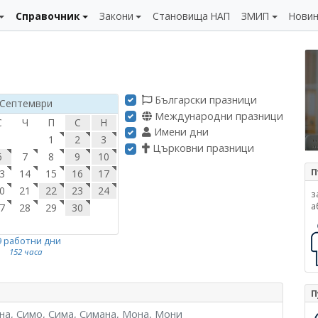
Справочник
Закони
Становища НАП
ЗМИП
Нови
Български празници
Септември
Международни празници
С
Ч
П
С
Н
Имени дни
1
2
3
Църковни празници
6
7
8
9
10
П
3
14
15
16
17
0
21
22
23
24
з
а
7
28
29
30
9 работни дни
152 часа
П
на, Симо, Сима, Симана, Мона, Мони