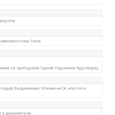
Предтеча
 равноапостолна Текла
синия; Св. преподобни Сергий; Радонежки Чудотворец
я подир Въздвижение; Успение на Св. апостол и
ат и дружината му