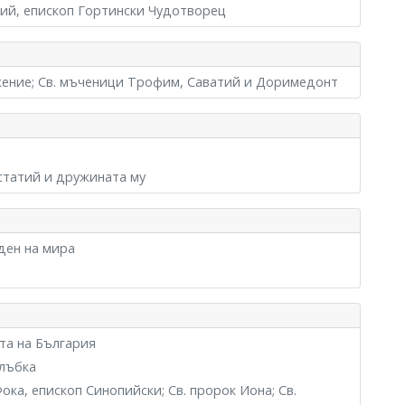
ний, епископ Гортински Чудотворец
жение; Св. мъченици Трофим, Саватий и Доримедонт
встатий и дружината му
ден на мира
та на България
ълъбка
ока, епископ Синопийски; Св. пророк Иона; Св.