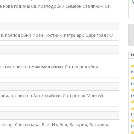
а нова година; Св. преподобни Симеон Стълпник; Св.
 Св. преподобни Иоан Постник, патриарх Цариградски
Н
Антим, епископ Никомидийски; Св. преподобни
н
п
(
Вавила, епископ Антиохийски; Св. пророк Моисей
(
тлозар, Светлозара, Ели, Изабел, Захария, Захарина,
(