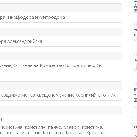
д
ора, Нимфодора и Митродора
Н
у
в
ора Александрийска
Н
з
т
ение; Отдание на Рождество Богородично; Св.
Н
в
ч
 Въздвижение; Св. свещеномъченик Корнилий Стотник
те
Н
, Kристина, Кристиян, Кънчо, Ставри, Кристина,
ъстилена, Кръстин, Кръстена, Кръстан, Кръстана,
Х