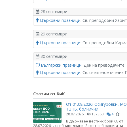
28 септември
Църковни празници
: Св. преподобни Хари
29 септември
Църковни празници
: Св. преподобни Кири
30 септември
Български празници
: Ден на преводачите
Църковни празници
: Св. свещеномъченик 
Статии от КиК
От 01.08.2026: Осигуровки, МО
ТЗПБ, болнични
28.07.2026
137360
4
В Държавен вестник брой 68 от
28.07.2026 г. са обнародвани: Закон за бюджета на