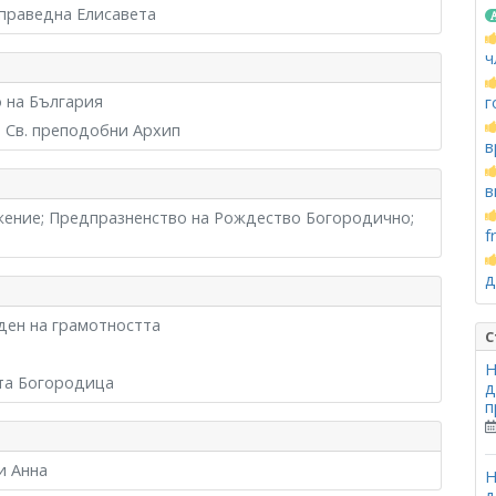
 праведна Елисавета
ч
о на България
г
; Св. преподобни Архип
в
в
жение; Предпразненство на Рождество Богородично;
f
д
ден на грамотността
С
Н
ета Богородица
д
п
и Анна
Н
д