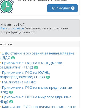
Публикувай
Нямаш профил?
Регистрирай се
безплатно сега и получи по-
добра функционалност!
а фокус
ДДС ставки и основания за неначисляване
а ДДС
Приложение: ГФО на ЮЛНЦ (малко
редприятие) (+Eng)
Приложение: ГФО на ЮЛНЦ
микропредприятие) (+Eng)
Публикуване на ГФО
Приложение: ГФО на малко предприятие
+Eng)
Приложение: ГФО на микропредприятие
+Eng)
Калкулатор: ДДС процедура за приспадане