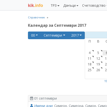
kik
.info
ТРЗ
Данъци
Счетоводство
Справочник
Календар за Септември 2017
00
Септември
2017
П
В
4
5
11
12
1
18
19
2
25
26
2
1
01 септември
Имени дни
: Симеон, Симеона, Симон, Симо