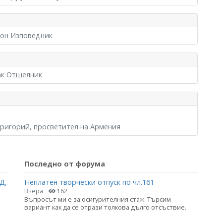
тон Изповедник
ак Отшелник
Григорий, просветител на Армения
Последно от форума
Д,
Неплатен творчески отпуск по чл.161
Вчера
162
Въпросът ми е за осигурителния стаж. Търсим
вариант как да се отрази толкова дълго отсъствие.