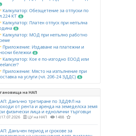
Калкулатор: Обезщетение за отпуски по
л.224 КТ
Калкулатор: Платен отпуск при непълна
одина
Калкулатор: МОД при непълно работно
реме
Приложение: Издаване на платежни и
носни бележки
Калкулатор: Кое е по-изгодно ЕООД или
reelancer?
Приложение: Място на изпълнение при
оставка на услуги (чл. 20б-24 ЗДДС)
тановища на НАП
АП: Данъчно третиране по ЗДДФЛ на
оходи от рента и аренда на земеделска земя
ри физически лица и еднолични търговци
17.07.2026
ЦУ на НАП
1488
АП: Данъчен период и срокове за
еклариране на националния допълнителен