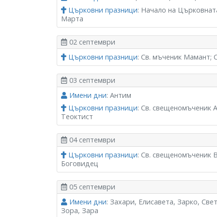
Църковни празници
: Начало на Църковнат
Марта
02 септември
Църковни празници
: Св. мъченик Мамант;
03 септември
Имени дни
: Антим
Църковни празници
: Св. свещеномъченик 
Теоктист
04 септември
Църковни празници
: Св. свещеномъченик 
Боговидец
05 септември
Имени дни
: Захари, Елисавета, Зарко, Све
Зора, Зара