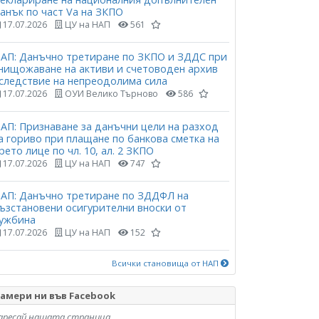
анък по част Vа на ЗКПО
17.07.2026
ЦУ на НАП
561
АП: Данъчно третиране по ЗКПО и ЗДДС при
нищожаване на активи и счетоводен архив
следствие на непреодолима сила
17.07.2026
ОУИ Велико Търново
586
АП: Признаване за данъчни цели на разход
а гориво при плащане по банкова сметка на
рето лице по чл. 10, ал. 2 ЗКПО
17.07.2026
ЦУ на НАП
747
АП: Данъчно третиране по ЗДДФЛ на
ъзстановени осигурителни вноски от
ужбина
17.07.2026
ЦУ на НАП
152
Всички становища от НАП
амери ни във Facebook
аресай нашата страница