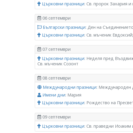
Църковни празници
: Св. пророк Захария и
06 септември
Български празници
: Ден на Съединениет
Църковни празници
: Св. мъченик Евдоксий
07 септември
Църковни празници
: Неделя пред Въздви
Св. мъченик Созонт
08 септември
Международни празници
: Международен 
Имени дни
: Мария
Църковни празници
: Рождество на Пресв
09 септември
Църковни празници
: Св. праведни Иоаким 