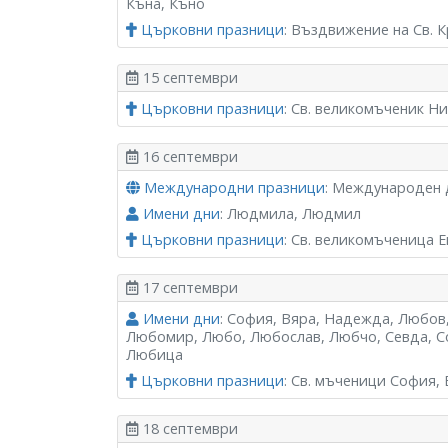
Къна, Къно
Църковни празници
: Въздвижение на Св. 
15 септември
Църковни празници
: Св. великомъченик Н
16 септември
Международни празници
: Международен 
Имени дни
: Людмила, Людмил
Църковни празници
: Св. великомъченица 
17 септември
Имени дни
: София, Вяра, Надежда, Любов,
Любомир, Любо, Любослав, Любчо, Севда, С
Любица
Църковни празници
: Св. мъченици София,
18 септември