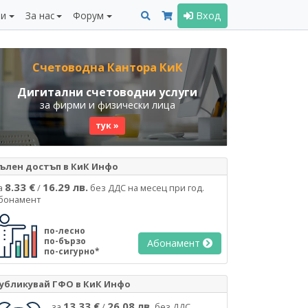
ни
За нас
Форум
Вход
Счетоводна Кантора КиК
Дигитални счетоводни услуги
за фирми и физически лица
тук »
ълен достъп в КиК Инфо
8.33 €
16.29 лв.
а
/
без ДДС на месец при год.
бонамент
по-лесно
по-бързо
Абонамент
по-сигурно*
убликувай ГФО в КиК Инфо
13.33 €
26.08 лв.
за
/
без ДДС