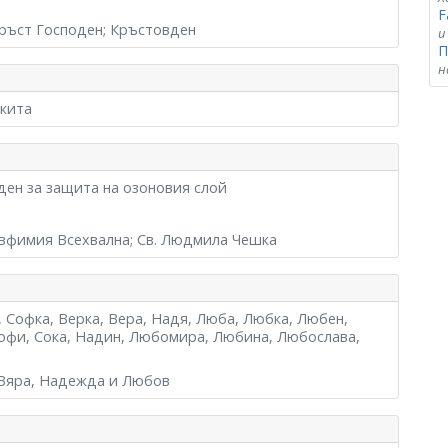
F
Кръст Господен; Кръстовден
и
П
н
икита
ден за защита на озоновия слой
Евфимия Всехвална; Св. Людмила Чешка
 Софка, Верка, Вера, Надя, Люба, Любка, Любен,
офи, Сока, Надин, Любомира, Любина, Любослава,
 Вяра, Надежда и Любов