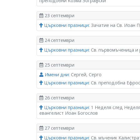
преподобни Козма Зографски
23 септември
Църковни празници
: Зачатие на Св. Иоан 
24 септември
Църковни празници
: Св. първомъченица и
25 септември
Имени дни
: Сергей, Серго
Църковни празници
: Св. преподобна Ефро
26 септември
Църковни празници
: 1 Неделя след Недел
евангелист Иоан Богослов
27 септември
Църковни празници
: Св. мъченик Калистр