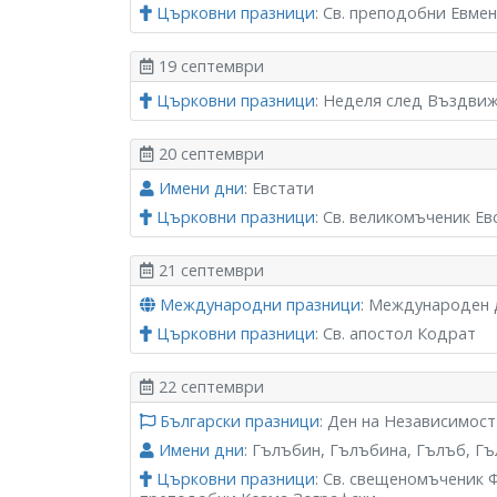
Църковни празници
: Св. преподобни Евме
19 септември
Църковни празници
: Неделя след Въздви
20 септември
Имени дни
: Евстати
Църковни празници
: Св. великомъченик Е
21 септември
Международни празници
: Международен 
Църковни празници
: Св. апостол Кодрат
22 септември
Български празници
: Ден на Независимост
Имени дни
: Гълъбин, Гълъбина, Гълъб, Г
Църковни празници
: Св. свещеномъченик Ф