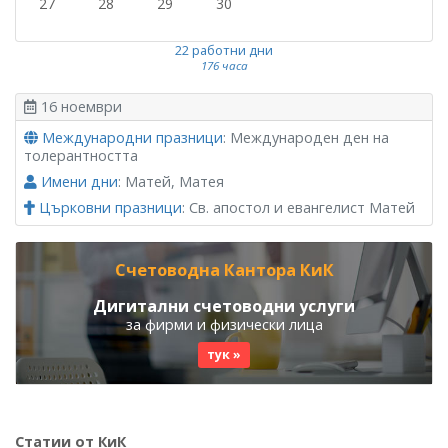
27
28
29
30
22 работни дни
176 часа
16 ноември
Международни празници
: Международен ден на
толерантността
Имени дни
: Матей, Матея
Църковни празници
: Св. апостол и евангелист Матей
Счетоводна Кантора КиК
Дигитални счетоводни услуги
за фирми и физически лица
тук »
Статии от КиК