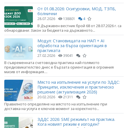
От 01.08.2026: Осигуровки, МОД, ТЗПБ,
болнични
28.07.2026
138801
4
В Държавен вестник брой 68 от 28.07.2026 г. са
обнародвани: Закон за бюджета на държавното...
Модул: Становищата на НАП + AI
обработка за бърза ориентация в
практиката
27.02.2026
39041
В съвременната счетоводна практика най-голямото
предизвикателство днес е бързата ориентация в огромния
масив от информация....
Място на изпълнение на услуги по ЗДДС:
Принципи, изключения и практическо
решение (актуализация 2026)
20.02.2026
21311
Правилното определяне на мястото на изпълнение при
доставка на услуга е ключов момент за коректното...
ЗДДС 2026: SME режимът на практика.
Кога новият режим е изгоден?