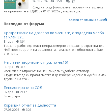
16.01.2026
32595
След като дефинирахме теоретичната рамка
на промените в ЗДДС от 01.01.2026 г., е време да...
Статии от КиК (виж още)
Последно от форума
Прекратяване на договор по член 326, с подадена молба
за член 325.
Вчера
864
Това, че работодателят неправомерно е подал прекратяване в
НАП противоречи на реалността, така, както я обяснявате. Вие
сте пои...
Неплатен творчески отпуск по чл.161
Вчера
314
Ясен ми е въпросът, но не намирам "удобен" отговор.
Студентът да си прави сметка и да избере ходене в чужбина или
трупане на ста...
Пенсиониране на СОЛ
Вчера
2117
Благодаря!
Корекция отчет за дейността
07.08.2026
302