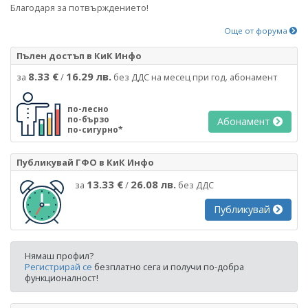
Благодаря за потвърждението!
Още от форума
Пълен достъп в КиК Инфо
8.33 €
16.29 лв.
за
/
без ДДС на месец при год. абонамент
по-лесно
по-бързо
Абонамент
по-сигурно*
Публикувай ГФО в КиК Инфо
13.33 €
26.08 лв.
за
/
без ДДС
Публикувай
Нямаш профил?
Регистрирай се
безплатно сега и получи по-добра
функционалност!