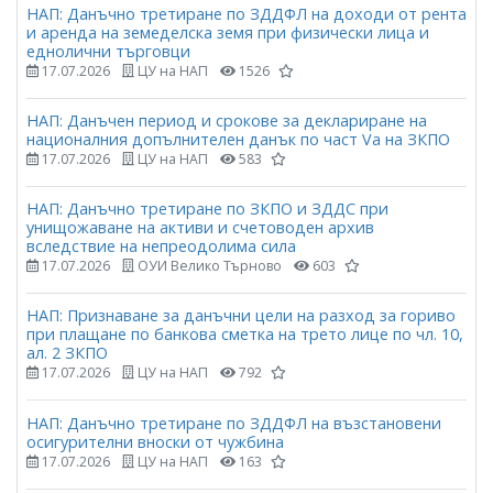
НАП: Данъчно третиране по ЗДДФЛ на доходи от рента
и аренда на земеделска земя при физически лица и
еднолични търговци
17.07.2026
ЦУ на НАП
1526
НАП: Данъчен период и срокове за деклариране на
националния допълнителен данък по част Vа на ЗКПО
17.07.2026
ЦУ на НАП
583
НАП: Данъчно третиране по ЗКПО и ЗДДС при
унищожаване на активи и счетоводен архив
вследствие на непреодолима сила
17.07.2026
ОУИ Велико Търново
603
НАП: Признаване за данъчни цели на разход за гориво
при плащане по банкова сметка на трето лице по чл. 10,
ал. 2 ЗКПО
17.07.2026
ЦУ на НАП
792
НАП: Данъчно третиране по ЗДДФЛ на възстановени
осигурителни вноски от чужбина
17.07.2026
ЦУ на НАП
163