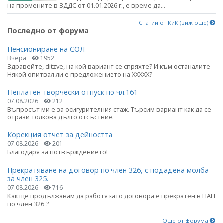
на промените в ЗДДС от 01.01.2026 г., е време да...
Статии от КиК (виж още)
Последно от форума
Пенсиониране на СОЛ
Вчера
1952
Здравейте, ditzve, на кой вариант се спряхте? И към останалите -
Някой опитвал ли е предложението на ХХХХХ?
Неплатен творчески отпуск по чл.161
07.08.2026
212
Въпросът ми е за осигурителния стаж. Търсим вариант как да се
отрази толкова дълго отсъствие.
Корекция отчет за дейността
07.08.2026
201
Благодаря за потвърждението!
Прекратяване на договор по член 326, с подадена молба
за член 325.
07.08.2026
716
Как ще продължавам да работя като договора е прекратен в НАП
по член 326 ?
Още от форума