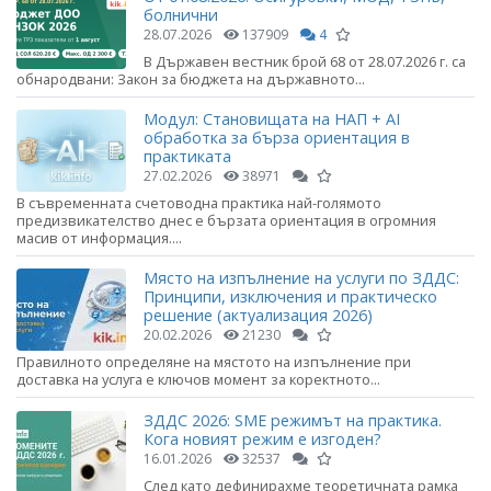
болнични
28.07.2026
137909
4
В Държавен вестник брой 68 от 28.07.2026 г. са
обнародвани: Закон за бюджета на държавното...
Модул: Становищата на НАП + AI
обработка за бърза ориентация в
практиката
27.02.2026
38971
В съвременната счетоводна практика най-голямото
предизвикателство днес е бързата ориентация в огромния
масив от информация....
Място на изпълнение на услуги по ЗДДС:
Принципи, изключения и практическо
решение (актуализация 2026)
20.02.2026
21230
Правилното определяне на мястото на изпълнение при
доставка на услуга е ключов момент за коректното...
ЗДДС 2026: SME режимът на практика.
Кога новият режим е изгоден?
16.01.2026
32537
След като дефинирахме теоретичната рамка