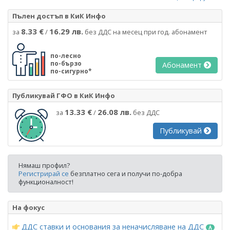
Пълен достъп в КиК Инфо
8.33 €
16.29 лв.
за
/
без ДДС на месец при год. абонамент
по-лесно
по-бързо
Абонамент
по-сигурно*
Публикувай ГФО в КиК Инфо
13.33 €
26.08 лв.
за
/
без ДДС
Публикувай
Нямаш профил?
Регистрирай се
безплатно сега и получи по-добра
функционалност!
На фокус
ДДС ставки и основания за неначисляване на ДДС