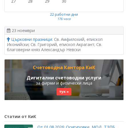
27
28
29
30
22 работни дни
176 часа
23 ноември
Църковни празници
: Св. Амфилохий, епископ
Иконийски; Св. Григорий, епископ Акрагант; Св.
благоверни княз Александър Невски
Счетоводна Кантора КиК
Дигитални счетоводни услуги
за фирми и физически лица
тук »
Статии от КиК
От 01.08.2026: Осигуровки, МОД, ТЗПБ,