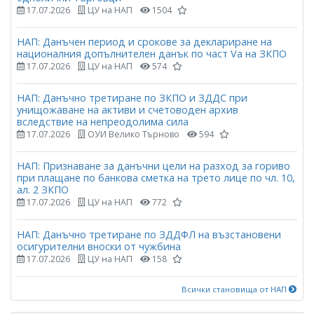
17.07.2026
ЦУ на НАП
1504
НАП: Данъчен период и срокове за деклариране на
националния допълнителен данък по част Vа на ЗКПО
17.07.2026
ЦУ на НАП
574
НАП: Данъчно третиране по ЗКПО и ЗДДС при
унищожаване на активи и счетоводен архив
вследствие на непреодолима сила
17.07.2026
ОУИ Велико Търново
594
НАП: Признаване за данъчни цели на разход за гориво
при плащане по банкова сметка на трето лице по чл. 10,
ал. 2 ЗКПО
17.07.2026
ЦУ на НАП
772
НАП: Данъчно третиране по ЗДДФЛ на възстановени
осигурителни вноски от чужбина
17.07.2026
ЦУ на НАП
158
Всички становища от НАП