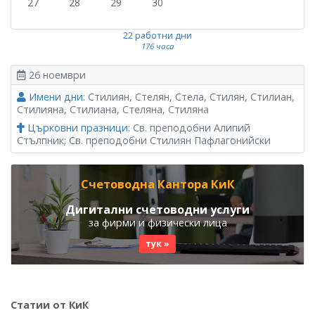
27
28
29
30
22 работни дни
176 часа
26 ноември
Имени дни
: Стилиян, Стелян, Стела, Стилян, Стилиан,
Стилияна, Стилиана, Стеляна, Стиляна
Църковни празници
: Св. преподобни Алипий
Стълпник; Св. преподобни Стилиян Пафлагонийски
Счетоводна Кантора КиК
Дигитални счетоводни услуги
за фирми и физически лица
тук »
Статии от КиК