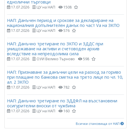
еднолични търговци
17.07.2026
ЦУ на НАП
1508
НАП: Данъчен период и срокове за деклариране на
националния допълнителен данък по част Vа на ЗКПО
17.07.2026
ЦУ на НАП
576
НАП: Данъчно третиране по ЗКПО и ЗДДС при
унищожаване на активи и счетоводен архив
вследствие на непреодолима сила
17.07.2026
ОУИ Велико Търново
598
НАП: Признаване за данъчни цели на разход за гориво
при плащане по банкова сметка на трето лице по чл. 10,
ал. 2 ЗКПО
17.07.2026
ЦУ на НАП
782
НАП: Данъчно третиране по ЗДДФЛ на възстановени
осигурителни вноски от чужбина
17.07.2026
ЦУ на НАП
160
Всички становища от НАП