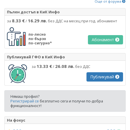
Още от форума
Пълен достъп в КиК Инфо
8.33 €
16.29 лв.
за
/
без ДДС на месец при год. абонамент
по-лесно
по-бързо
Абонамент
по-сигурно*
Публикувай ГФО в КиК Инфо
13.33 €
26.08 лв.
за
/
без ДДС
Публикувай
Нямаш профил?
Регистрирай се
безплатно сега и получи по-добра
функционалност!
На фокус