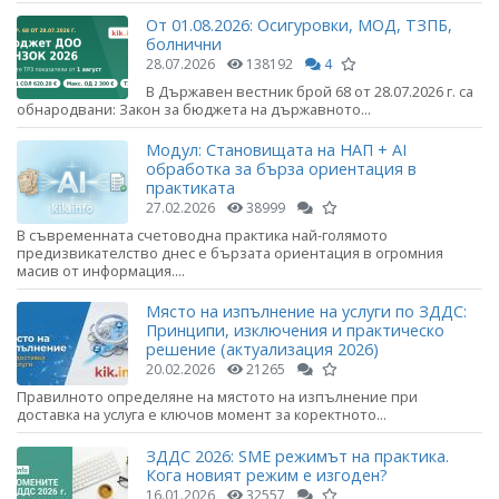
От 01.08.2026: Осигуровки, МОД, ТЗПБ,
болнични
28.07.2026
138192
4
В Държавен вестник брой 68 от 28.07.2026 г. са
обнародвани: Закон за бюджета на държавното...
Модул: Становищата на НАП + AI
обработка за бърза ориентация в
практиката
27.02.2026
38999
В съвременната счетоводна практика най-голямото
предизвикателство днес е бързата ориентация в огромния
масив от информация....
Място на изпълнение на услуги по ЗДДС:
Принципи, изключения и практическо
решение (актуализация 2026)
20.02.2026
21265
Правилното определяне на мястото на изпълнение при
доставка на услуга е ключов момент за коректното...
ЗДДС 2026: SME режимът на практика.
Кога новият режим е изгоден?
16.01.2026
32557