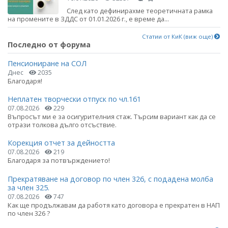
След като дефинирахме теоретичната рамка
на промените в ЗДДС от 01.01.2026 г., е време да...
Статии от КиК (виж още)
Последно от форума
Пенсиониране на СОЛ
Днес
2035
Благодаря!
Неплатен творчески отпуск по чл.161
07.08.2026
229
Въпросът ми е за осигурителния стаж. Търсим вариант как да се
отрази толкова дълго отсъствие.
Корекция отчет за дейността
07.08.2026
219
Благодаря за потвърждението!
Прекратяване на договор по член 326, с подадена молба
за член 325.
07.08.2026
747
Как ще продължавам да работя като договора е прекратен в НАП
по член 326 ?