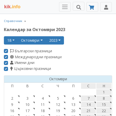
kik
.info
Справочник
Календар за Октомври 2023
18
Октомври
2023
Български празници
Международни празници
Имени дни
Църковни празници
Октомври
П
В
С
Ч
П
С
Н
1
2
3
4
5
6
7
8
9
10
11
12
13
14
15
16
17
18
19
20
21
22