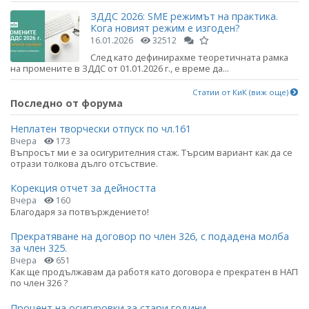
ЗДДС 2026: SME режимът на практика.
Кога новият режим е изгоден?
16.01.2026
32512
След като дефинирахме теоретичната рамка
на промените в ЗДДС от 01.01.2026 г., е време да...
Статии от КиК (виж още)
Последно от форума
Неплатен творчески отпуск по чл.161
Вчера
173
Въпросът ми е за осигурителния стаж. Търсим вариант как да се
отрази толкова дълго отсъствие.
Корекция отчет за дейността
Вчера
160
Благодаря за потвърждението!
Прекратяване на договор по член 326, с подадена молба
за член 325.
Вчера
651
Как ще продължавам да работя като договора е прекратен в НАП
по член 326 ?
Процент на осигуровки за стари години....