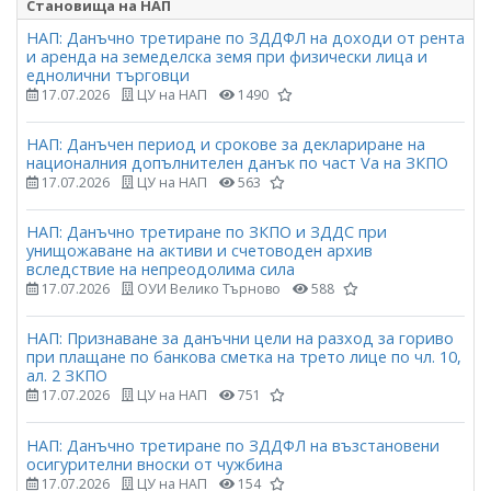
Становища на НАП
НАП: Данъчно третиране по ЗДДФЛ на доходи от рента
и аренда на земеделска земя при физически лица и
еднолични търговци
17.07.2026
ЦУ на НАП
1490
НАП: Данъчен период и срокове за деклариране на
националния допълнителен данък по част Vа на ЗКПО
17.07.2026
ЦУ на НАП
563
НАП: Данъчно третиране по ЗКПО и ЗДДС при
унищожаване на активи и счетоводен архив
вследствие на непреодолима сила
17.07.2026
ОУИ Велико Търново
588
НАП: Признаване за данъчни цели на разход за гориво
при плащане по банкова сметка на трето лице по чл. 10,
ал. 2 ЗКПО
17.07.2026
ЦУ на НАП
751
НАП: Данъчно третиране по ЗДДФЛ на възстановени
осигурителни вноски от чужбина
17.07.2026
ЦУ на НАП
154