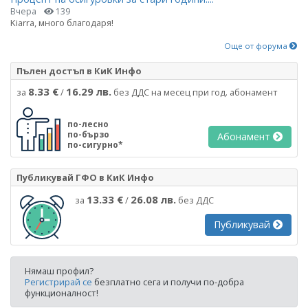
Вчера
139
Kiarra, много благодаря!
Още от форума
Пълен достъп в КиК Инфо
8.33 €
16.29 лв.
за
/
без ДДС на месец при год. абонамент
по-лесно
по-бързо
Абонамент
по-сигурно*
Публикувай ГФО в КиК Инфо
13.33 €
26.08 лв.
за
/
без ДДС
Публикувай
Нямаш профил?
Регистрирай се
безплатно сега и получи по-добра
функционалност!