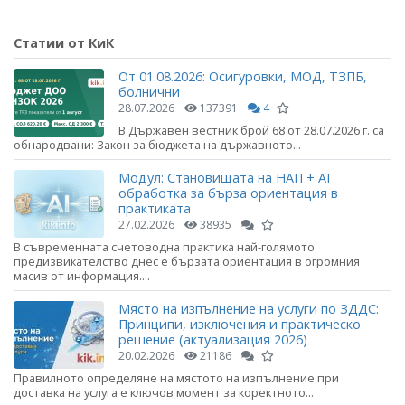
Статии от КиК
От 01.08.2026: Осигуровки, МОД, ТЗПБ,
болнични
28.07.2026
137391
4
В Държавен вестник брой 68 от 28.07.2026 г. са
обнародвани: Закон за бюджета на държавното...
Модул: Становищата на НАП + AI
обработка за бърза ориентация в
практиката
27.02.2026
38935
В съвременната счетоводна практика най-голямото
предизвикателство днес е бързата ориентация в огромния
масив от информация....
Място на изпълнение на услуги по ЗДДС:
Принципи, изключения и практическо
решение (актуализация 2026)
20.02.2026
21186
Правилното определяне на мястото на изпълнение при
доставка на услуга е ключов момент за коректното...