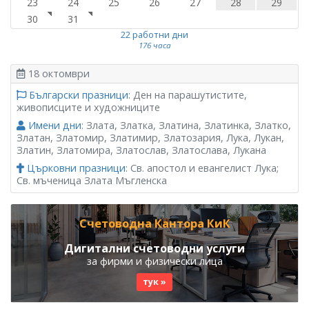
23
24
25
26
27
28
29
30
31
22 работни дни
176 часа
18 октомври
Български празници
: Ден на парашутистите,
живописците и художниците
Имени дни
: Злата, Златка, Златина, Златинка, Златко,
Златан, Златомир, Златимир, Златозария, Лука, Лукан,
Златин, Златомира, Златослав, Златослава, Лукана
Църковни празници
: Св. апостол и евангелист Лука;
Св. мъченица Злата Мъгленска
Счетоводна Кантора КиК
Дигитални счетоводни услуги
за фирми и физически лица
тук »