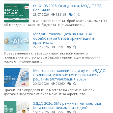
От 01.08.2026: Осигуровки, МОД, ТЗПБ,
болнични
28.07.2026
138161
4
В Държавен вестник брой 68 от 28.07.2026 г. са
обнародвани: Закон за бюджета на държавното...
Модул: Становищата на НАП + AI
обработка за бърза ориентация в
практиката
27.02.2026
38993
В съвременната счетоводна практика най-голямото
предизвикателство днес е бързата ориентация в огромния
масив от информация....
Място на изпълнение на услуги по ЗДДС:
Принципи, изключения и практическо
решение (актуализация 2026)
20.02.2026
21260
Правилното определяне на мястото на изпълнение при
доставка на услуга е ключов момент за коректното...
ЗДДС 2026: SME режимът на практика.
Кога новият режим е изгоден?
16.01.2026
32555