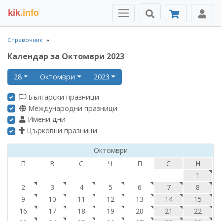
kik
.info
Справочник
Календар за Октомври 2023
28
Октомври
2023
Български празници
Международни празници
Имени дни
Църковни празници
Октомври
П
В
С
Ч
П
С
Н
1
2
3
4
5
6
7
8
9
10
11
12
13
14
15
16
17
18
19
20
21
22