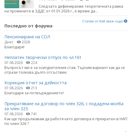
След като дефинирахме теоретичната рамка
на промените в ЗДДС от 01.01.2026 г., е време да...
Статии от КиК (виж още)
Последно от форума
Пенсиониране на СОЛ
Днес
2028
Благодаря!
Неплатен творчески отпуск по чл.161
07.08.2026
224
Въпросът ми е за осигурителния стаж. Търсим вариант как да се
отрази толкова дълго отсъствие.
Корекция отчет за дейността
07.08.2026
213
Благодаря за потвърждението!
Прекратяване на договор по член 326, с подадена молба
за член 325.
07.08.2026
741
Как ще продължавам да работя като договора е прекратен в НАП
по член 326 ?