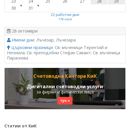
23
24
25
26
27
28
29
30
31
22 работни дни
176 часа
28 октомври
Имени дни
: Лъчезар, Лъчезара
Църковни празници
: Св. мъченици Терентий и
Неонила; Св. преподобни Стефан Саваит; Св. мъченица
Параскева
Счетоводна Кантора КиК
Дигитални счетоводни услуги
за фирми и физически лица
тук »
Статии от КиК