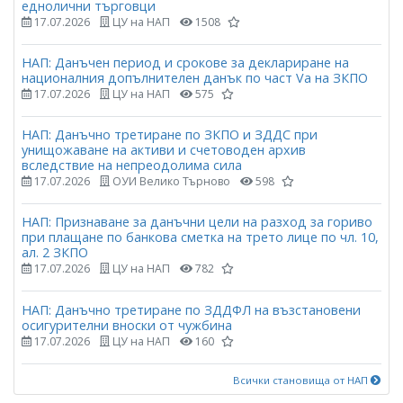
еднолични търговци
17.07.2026
ЦУ на НАП
1508
НАП: Данъчен период и срокове за деклариране на
националния допълнителен данък по част Vа на ЗКПО
17.07.2026
ЦУ на НАП
575
НАП: Данъчно третиране по ЗКПО и ЗДДС при
унищожаване на активи и счетоводен архив
вследствие на непреодолима сила
17.07.2026
ОУИ Велико Търново
598
НАП: Признаване за данъчни цели на разход за гориво
при плащане по банкова сметка на трето лице по чл. 10,
ал. 2 ЗКПО
17.07.2026
ЦУ на НАП
782
НАП: Данъчно третиране по ЗДДФЛ на възстановени
осигурителни вноски от чужбина
17.07.2026
ЦУ на НАП
160
Всички становища от НАП