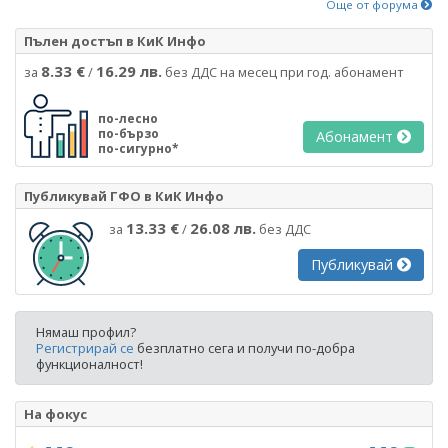
Още от форума
Пълен достъп в КиК Инфо
8.33 €
16.29 лв.
за
/
без ДДС на месец при год. абонамент
по-лесно
по-бързо
Абонамент
по-сигурно*
Публикувай ГФО в КиК Инфо
13.33 €
26.08 лв.
за
/
без ДДС
Публикувай
Нямаш профил?
Регистрирай се
безплатно сега и получи по-добра
функционалност!
На фокус